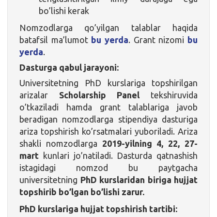
bo’lishi kerak
Nomzodlarga qo’yilgan talablar haqida
batafsil ma’lumot
bu yerda
. Grant nizomi
bu
yerda
.
Dasturga qabul jarayoni:
Universitetning PhD kurslariga topshirilgan
arizalar
Scholarship Panel
tekshiruvida
o’tkaziladi hamda grant talablariga javob
beradigan nomzodlarga stipendiya dasturiga
ariza topshirish ko’rsatmalari yuboriladi. Ariza
shakli nomzodlarga
2019-yilning 4, 22, 27-
mart
kunlari jo’natiladi. Dasturda qatnashish
istagidagi nomzod bu paytgacha
universitetning
PhD kurslaridan biriga hujjat
topshirib bo’lgan bo’lishi zarur.
PhD kurslariga hujjat topshirish tartibi: