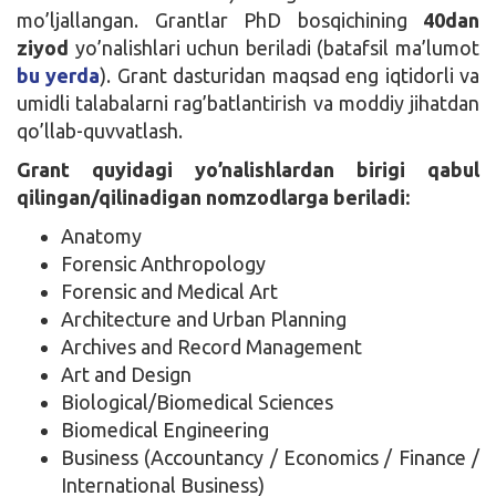
mo’ljallangan. Grantlar PhD bosqichining
40dan
ziyod
yo’nalishlari uchun beriladi (batafsil ma’lumot
bu yerda
). Grant dasturidan maqsad eng iqtidorli va
umidli talabalarni rag’batlantirish va moddiy jihatdan
qo’llab-quvvatlash.
Grant quyidagi yo’nalishlardan birigi qabul
qilingan/qilinadigan nomzodlarga beriladi:
Anatomy
Forensic Anthropology
Forensic and Medical Art
Architecture and Urban Planning
Archives and Record Management
Art and Design
Biological/Biomedical Sciences
Biomedical Engineering
Business (Accountancy / Economics / Finance /
International Business)