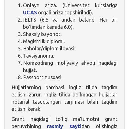
Onlayn ariza. (Universitet kurslariga
UCAS
orqali ariza topshiriladi).
IELTS (6.5 va undan baland. Har bir
bo’limdan kamida 6.0).
Shaxsiy bayonot.
Magistrlik diplomi.
Baholar/diplom ilovasi.
Tavsiyanoma.
Nomzodning moliyaviy ahvoli haqidagi
hujjat.
Passport nusxasi.
Hujjatlarning barchasi ingliz tilida taqdim
etilishi zarur. Ingliz tilida bo’lmagan hujjatlar
notarial tasdqlangan tarjimasi bilan taqdim
etilishi kerak.
Grant haqidagi to’liq ma’lumotni grant
beruvchining
rasmiy sayti
dan olishingiz