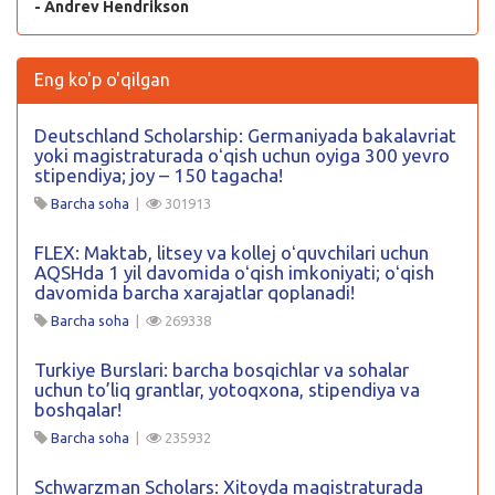
- Andrev Hendrikson
Eng ko'p o'qilgan
Deutschland Scholarship: Germaniyada bakalavriat
yoki magistraturada oʻqish uchun oyiga 300 yevro
stipendiya; joy – 150 tagacha!
Barcha soha
|
301913
FLEX: Maktab, litsey va kollej oʻquvchilari uchun
AQSHda 1 yil davomida oʻqish imkoniyati; oʻqish
davomida barcha xarajatlar qoplanadi!
Barcha soha
|
269338
Turkiye Burslari: barcha bosqichlar va sohalar
uchun to’liq grantlar, yotoqxona, stipendiya va
boshqalar!
Barcha soha
|
235932
Schwarzman Scholars: Xitoyda magistraturada