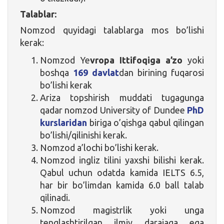
Talablar:
Nomzod quyidagi talablarga mos bo’lishi
kerak:
Nomzod Ye
vropa Ittifoqiga a’zo
yoki
boshqa
169 davlat
dan birining fuqarosi
bo’lishi kerak
Ariza topshirish muddati tugagunga
qadar nomzod University of Dundee
PhD
kurslaridan
biriga o’qishga qabul qilingan
bo’lishi/qilinishi kerak.
Nomzod a’lochi bo’lishi kerak.
Nomzod ingliz tilini yaxshi bilishi kerak.
Qabul uchun odatda kamida IELTS 6.5,
har bir bo’limdan kamida 6.0 ball talab
qilinadi.
Nomzod magistrlik yoki unga
tenglashtirilgan ilmiy darajaga ega