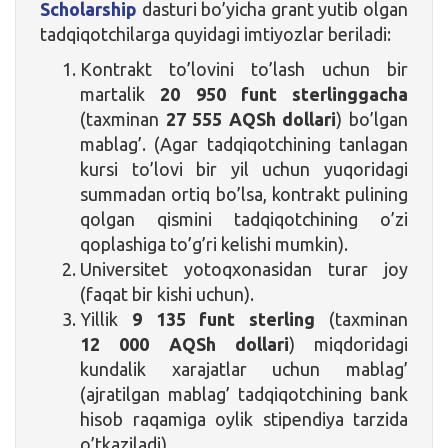
Scholarship
dasturi bo’yicha grant yutib olgan
tadqiqotchilarga quyidagi imtiyozlar beriladi:
Kontrakt to’lovini to’lash uchun bir
martalik
20 950 funt sterlinggacha
(taxminan
27 555
AQSh dollari
) bo’lgan
mablag’. (Agar tadqiqotchining tanlagan
kursi to’lovi bir yil uchun yuqoridagi
summadan ortiq bo’lsa, kontrakt pulining
qolgan qismini tadqiqotchining o’zi
qoplashiga to’g’ri kelishi mumkin).
Universitet yotoqxonasidan turar joy
(faqat bir kishi uchun).
Yillik
9 135 funt sterling
(taxminan
12 000 AQSh dollari
) miqdoridagi
kundalik xarajatlar uchun mablag’
(ajratilgan mablag’ tadqiqotchining bank
hisob raqamiga oylik stipendiya tarzida
o’tkaziladi).