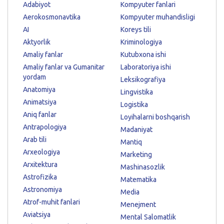
Adabiyot
Kompyuter fanlari
Aerokosmonavtika
Kompyuter muhandisligi
AI
Koreys tili
Aktyorlik
Kriminologiya
Amaliy fanlar
Kutubxona ishi
Amaliy fanlar va Gumanitar
Laboratoriya ishi
yordam
Leksikografiya
Anatomiya
Lingvistika
Animatsiya
Logistika
Aniq fanlar
Loyihalarni boshqarish
Antrapologiya
Madaniyat
Arab tili
Mantiq
Arxeologiya
Marketing
Arxitektura
Mashinasozlik
Astrofizika
Matematika
Astronomiya
Media
Atrof-muhit fanlari
Menejment
Aviatsiya
Mental Salomatlik