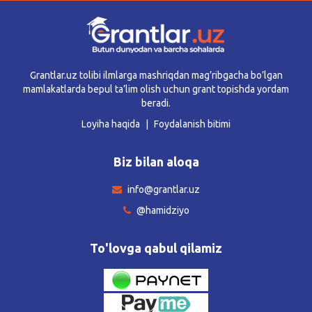
Grantlar.uz tolibi ilmlarga mashriqdan mag’ribgacha bo’lgan
mamlakatlarda bepul ta’lim olish uchun grant topishda yordam
beradi.
Loyiha haqida
Foydalanish bitimi
Biz bilan aloqa
info@grantlar.uz
@hamidziyo
To'lovga qabul qilamiz