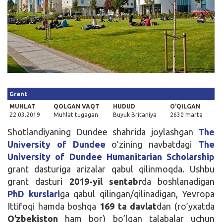
Kirish
Grant
MUHLAT
QOLGAN VAQT
HUDUD
O'QILGAN
22.03.2019
Muhlat tugagan
Buyuk Britaniya
2630 marta
Shotlandiyaning Dundee shahrida joylashgan
The
University of Dundee
o’zining navbatdagi
The
University of Dundee Humanitarian Scholarship
grant dasturiga arizalar qabul qilinmoqda. Ushbu
grant dasturi
2019-yil sentabr
da boshlanadigan
PhD kurslari
ga qabul qilingan/qilinadigan, Yevropa
Ittifoqi hamda boshqa
169 ta davlat
dan (ro’yxatda
O’zbekiston
ham bor) bo’lgan talabalar uchun