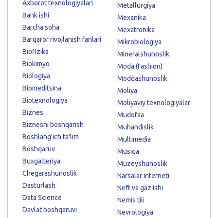
Axborot texnologiyalari
Metallurgiya
Bank ishi
Mexanika
Barcha soha
Mexatronika
Barqaror rivojlanish fanlari
Mikrobiologiya
Biofizika
Mineralshunoslik
Biokimyo
Moda (Fashion)
Biologiya
Moddashunoslik
Biomeditsina
Moliya
Biotexnologiya
Moliyaviy texnologiyalar
Biznes
Mudofaa
Biznesni boshqarish
Muhandislik
Boshlang'ich ta'lim
Multimedia
Boshqaruv
Musiqa
Buxgalteriya
Muzeyshunoslik
Chegarashunoslik
Narsalar interneti
Dasturlash
Neft va gaz ishi
Data Science
Nemis tili
Davlat boshqaruvi
Nevrologiya