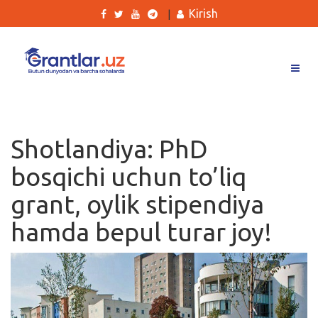
Kirish
|
Grantlar
Tanlovlar
Shotlandiya: PhD
Ishlar
bosqichi uchun to’liq
Kurslar
grant, oylik stipendiya
Blog
hamda bepul turar joy!
Yana
Qidirish