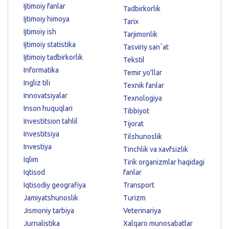
Ijtimoiy fanlar
Tadbirkorlik
Ijtimoiy himoya
Tarix
Ijtimoiy ish
Tarjimonlik
Ijtimoiy statistika
Tasviriy sanʼat
Ijtimoiy tadbirkorlik
Tekstil
Informatika
Temir yo'llar
Ingliz tili
Texnik fanlar
Innovatsiyalar
Texnologiya
Inson huquqlari
Tibbiyot
Investitsion tahlil
Tijorat
Investitsiya
Tilshunoslik
Investiya
Tinchlik va xavfsizlik
Iqlim
Tirik organizmlar haqidagi
Iqtisod
fanlar
Iqtisodiy geografiya
Transport
Jamiyatshunoslik
Turizm
Jismoniy tarbiya
Veterinariya
Jurnalistika
Xalqaro munosabatlar