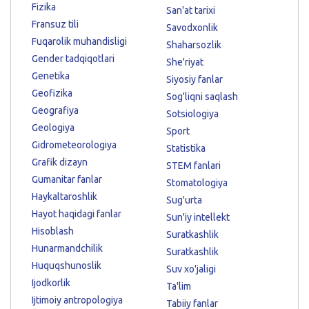
Fizika
San'at tarixi
Fransuz tili
Savodxonlik
Fuqarolik muhandisligi
Shaharsozlik
Gender tadqiqotlari
She'riyat
Genetika
Siyosiy fanlar
Geofizika
Sog'liqni saqlash
Geografiya
Sotsiologiya
Geologiya
Sport
Gidrometeorologiya
Statistika
Grafik dizayn
STEM fanlari
Gumanitar fanlar
Stomatologiya
Haykaltaroshlik
Sug'urta
Hayot haqidagi fanlar
Sun'iy intellekt
Hisoblash
Suratkashlik
Hunarmandchilik
Suratkashlik
Huquqshunoslik
Suv xo'jaligi
Ijodkorlik
Ta'lim
Ijtimoiy antropologiya
Tabiiy fanlar