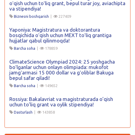
oʻqish uchun toʻliq grant, bepul turar joy, aviachipta
va stipendiya!
Biznesni boshqarish
|
227409
Yaponiya: Magistratura va doktorantura
bosqichida oʻqish uchun MEXT toʻliq grantiga
hujjatlar qabul qilinmoqda!
Barcha soha
|
178859
ClimateScience Olympiad 2024: 25 yoshgacha
boʻlganlar uchun onlayn olimpiada: mukofot
jamgʻarmasi 15 000 dollar va gʻoliblar Bakuga
bepul safar qiladi!
Barcha soha
|
149652
Rossiya: Bakalavriat va magistraturada o’qish
uchun to’liq grant va oylik stipendiya!
Dasturlash
|
143858