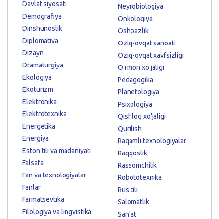
Davlat siyosati
Neyrobiologiya
Demografiya
Onkologiya
Dinshunoslik
Oshpazlik
Diplomatiya
Oziq-ovqat sanoati
Dizayn
Oziq-ovqat xavfsizligi
Dramaturgiya
Oʻrmon xoʻjaligi
Ekologiya
Pedagogika
Ekoturizm
Planetologiya
Elektronika
Psixologiya
Elektrotexnika
Qishloq xo'jaligi
Energetika
Qurilish
Energiya
Raqamli texnologiyalar
Eston tili va madaniyati
Raqqoslik
Falsafa
Rassomchilik
Fan va texnologiyalar
Robototexnika
Fanlar
Rus tili
Farmatsevtika
Salomatlik
Filologiya va lingvistika
San'at