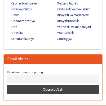
Kadrlar boshqaruvi
Xalqaro tijorat
Kiberxavfsizlik
xavfsizlik va rivojlanish
Kimyo
Xitoy tili va madaniyati
Kinematografiya
Xitoyshunoslik
Kino
Yapon tili va madaniyati
Klassika
Yozuvchilik
Kommunikatsiya
Zoologiya
Email obuna
Email manzilingizni yozing: