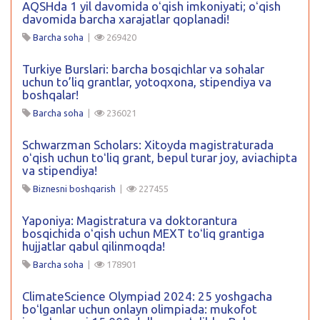
AQSHda 1 yil davomida oʻqish imkoniyati; oʻqish
davomida barcha xarajatlar qoplanadi!
Barcha soha
|
269420
Turkiye Burslari: barcha bosqichlar va sohalar
uchun to’liq grantlar, yotoqxona, stipendiya va
boshqalar!
Barcha soha
|
236021
Schwarzman Scholars: Xitoyda magistraturada
oʻqish uchun toʻliq grant, bepul turar joy, aviachipta
va stipendiya!
Biznesni boshqarish
|
227455
Yaponiya: Magistratura va doktorantura
bosqichida oʻqish uchun MEXT toʻliq grantiga
hujjatlar qabul qilinmoqda!
Barcha soha
|
178901
ClimateScience Olympiad 2024: 25 yoshgacha
boʻlganlar uchun onlayn olimpiada: mukofot