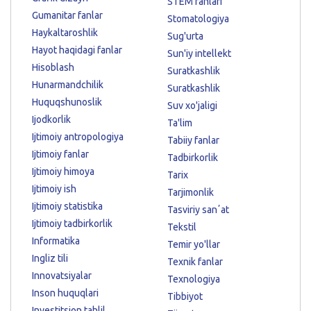
STEM fanlari
Gumanitar fanlar
Stomatologiya
Haykaltaroshlik
Sug'urta
Hayot haqidagi fanlar
Sun'iy intellekt
Hisoblash
Suratkashlik
Hunarmandchilik
Suratkashlik
Huquqshunoslik
Suv xo'jaligi
Ijodkorlik
Ta'lim
Ijtimoiy antropologiya
Tabiiy fanlar
Ijtimoiy fanlar
Tadbirkorlik
Ijtimoiy himoya
Tarix
Ijtimoiy ish
Tarjimonlik
Ijtimoiy statistika
Tasviriy sanʼat
Ijtimoiy tadbirkorlik
Tekstil
Informatika
Temir yo'llar
Ingliz tili
Texnik fanlar
Innovatsiyalar
Texnologiya
Inson huquqlari
Tibbiyot
Investitsion tahlil