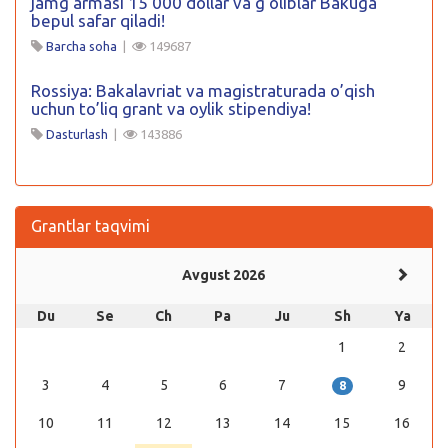
jamgʻarmasi 15 000 dollar va gʻoliblar Bakuga
bepul safar qiladi!
Barcha soha
|
149687
Rossiya: Bakalavriat va magistraturada o’qish
uchun to’liq grant va oylik stipendiya!
Dasturlash
|
143886
Grantlar taqvimi
Avgust 2026
Du
Se
Ch
Pa
Ju
Sh
Ya
1
2
3
4
5
6
7
9
8
10
11
12
13
14
15
16