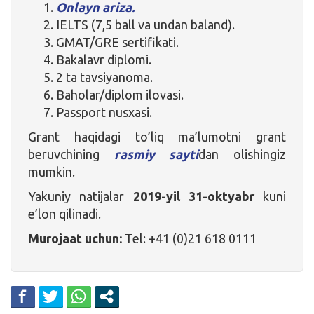
Onlayn ariza.
IELTS (7,5 ball va undan baland).
GMAT/GRE sertifikati.
Bakalavr diplomi.
2 ta tavsiyanoma.
Baholar/diplom ilovasi.
Passport nusxasi.
Grant haqidagi to’liq ma’lumotni grant
beruvchining
rasmiy sayti
dan olishingiz
mumkin.
Yakuniy natijalar
2019-yil 31-oktyabr
kuni
e’lon qilinadi.
Murojaat uchun:
Tel: +41 (0)21 618 0111