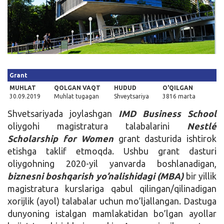
Kirish
Grant
MUHLAT
QOLGAN VAQT
HUDUD
O'QILGAN
30.09.2019
Muhlat tugagan
Shveytsariya
3816 marta
Shvetsariyada joylashgan
IMD Business School
oliygohi magistratura talabalarini
Nestlé
Scholarship for Women
grant dasturida ishtirok
etishga taklif etmoqda. Ushbu grant dasturi
oliygohning 2020-yil yanvarda boshlanadigan,
biznesni boshqarish yo’nalishidagi (MBA)
bir yillik
magistratura kurslariga qabul qilingan/qilinadigan
xorijlik (ayol) talabalar uchun mo’ljallangan. Dastuga
dunyoning istalgan mamlakatidan bo’lgan ayollar