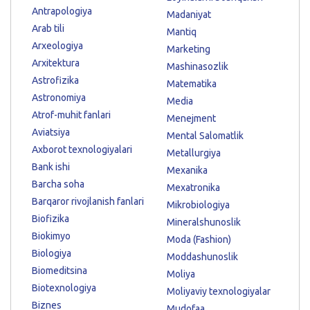
Antrapologiya
Madaniyat
Arab tili
Mantiq
Arxeologiya
Marketing
Arxitektura
Mashinasozlik
Astrofizika
Matematika
Astronomiya
Media
Atrof-muhit fanlari
Menejment
Aviatsiya
Mental Salomatlik
Axborot texnologiyalari
Metallurgiya
Bank ishi
Mexanika
Barcha soha
Mexatronika
Barqaror rivojlanish fanlari
Mikrobiologiya
Biofizika
Mineralshunoslik
Biokimyo
Moda (Fashion)
Biologiya
Moddashunoslik
Biomeditsina
Moliya
Biotexnologiya
Moliyaviy texnologiyalar
Biznes
Mudofaa