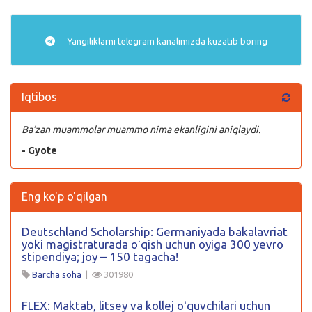
Yangiliklarni
telegram
kanalimizda kuzatib boring
Iqtibos
Ba’zan muammolar muammo nima ekanligini aniqlaydi.
- Gyote
Eng ko'p o'qilgan
Deutschland Scholarship: Germaniyada bakalavriat
yoki magistraturada oʻqish uchun oyiga 300 yevro
stipendiya; joy – 150 tagacha!
Barcha soha
|
301980
FLEX: Maktab, litsey va kollej oʻquvchilari uchun