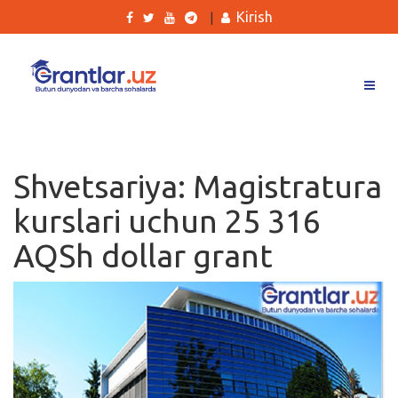
Kirish
|
Grantlar
Tanlovlar
Shvetsariya: Magistratura
Ishlar
kurslari uchun 25 316
Kurslar
AQSh dollar grant
Blog
Yana
Qidirish