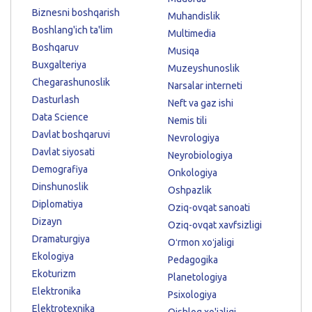
Biznesni boshqarish
Muhandislik
Boshlang'ich ta'lim
Multimedia
Boshqaruv
Musiqa
Buxgalteriya
Muzeyshunoslik
Chegarashunoslik
Narsalar interneti
Dasturlash
Neft va gaz ishi
Data Science
Nemis tili
Davlat boshqaruvi
Nevrologiya
Davlat siyosati
Neyrobiologiya
Demografiya
Onkologiya
Dinshunoslik
Oshpazlik
Diplomatiya
Oziq-ovqat sanoati
Dizayn
Oziq-ovqat xavfsizligi
Dramaturgiya
Oʻrmon xoʻjaligi
Ekologiya
Pedagogika
Ekoturizm
Planetologiya
Elektronika
Psixologiya
Elektrotexnika
Qishloq xo'jaligi