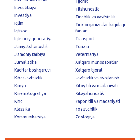
Tijorat
Investitsiya
Tilshunoslik
Investiya
Tinchlik va xavfsizlik
Iqlim
Tirik organizmlar haqidagi
Iqtisod
fanlar
Iqtisodiy geografiya
Transport
Jamiyatshunoslik
Turizm
Jismoniy tarbiya
Veterinariya
Jurnalistika
Xalqaro munosabatlar
Kadrlar boshqaruvi
Xalqaro tijorat
Kiberxavfsizlik
xavfsizlik va rivojlanish
Kimyo
Xitoy tili va madaniyati
Kinematografiya
Xitoyshunoslik
Kino
Yapon tili va madaniyati
Klassika
Yozuvchilik
Kommunikatsiya
Zoologiya