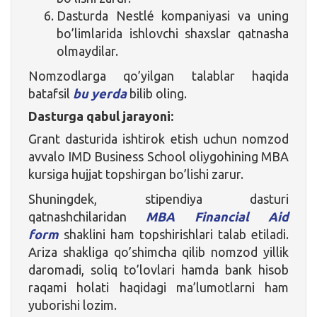
Dasturda Nestlé kompaniyasi va uning
bo’limlarida ishlovchi shaxslar qatnasha
olmaydilar.
Nomzodlarga qo’yilgan talablar haqida
batafsil
bu yerda
bilib oling.
Dasturga qabul jarayoni:
Grant dasturida ishtirok etish uchun nomzod
avvalo IMD Business School oliygohining MBA
kursiga hujjat topshirgan bo’lishi zarur.
Shuningdek, stipendiya dasturi
qatnashchilaridan
MBA Financial Aid
form
shaklini ham topshirishlari talab etiladi.
Ariza shakliga qo’shimcha qilib nomzod yillik
daromadi, soliq to’lovlari hamda bank hisob
raqami holati haqidagi ma’lumotlarni ham
yuborishi lozim.