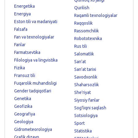
Energetika
Qurilish
Energiya
Raqamli texnologiyalar
Eston tili va madaniyati
Raqqoslik
Falsafa
Rassomchilik
Fan va texnologiyalar
Robototexnika
Fanlar
Rus tili
Farmatsevtika
Salomatlik
Filologiya va lingvistika
San'at
Fizika
San'at tarixi
Fransuz tili
Savodxonlik
Fuqarolik muhandisligi
Shaharsozlik
Gender tadqiqotlari
She'riyat
Genetika
Siyosiy fanlar
Geofizika
Sog'liqni saqlash
Geografiya
Sotsiologiya
Geologiya
Sport
Gidrometeorologiya
Statistika
Grafik dizayn