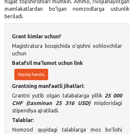
hujjat topshirishlari mumkin. Ammo, rivojlanayotgan
mamlakatlardan bo’lgan nomzodlarga ustunlik
beriladi.
Grant kimlar uchun?
Magistratura bosqichida o’qishni xohlovchilar
uchun
Batafsil ma'lumot uchun link
Rasmiy havola
Grantning manfaatli jihatlari:
Grantni yutib olgan talabalarga yillik
25 000
CHF (taxminan 25 316 USD)
miqdoridagi
stipendiya ajratiladi.
Talablar:
Nomzod quyidagi talablarga mos bo’lishi