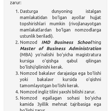
zarur:
Dasturga dunyoning istalgan
mamlakatidan bo’lgan ayollar hujjat
topshirishlari mumkin (rivojlanayotgan
mamlakatlardan bo’lgan nomzodlarga
ustunlik beriladi).
Nomzod
IMD Business School
’
ning
Master of Business Administration
(MBA) yo’nalishi bo’yicha magistratura
kursiga o’qishga qabul qilingan
bo’lishi/qilinishi kerak.
Nomzod bakalavr darajasiga ega bo’lishi
yoki bakalavr kursida o’qishni
tamomlayotgan bo’lishi kerak.
Nomzod ingliz tilini yaxshi bilishi zarur.
Nomzod egallagan sohasi bo’yicha
kamida 3yillik mehnat tajribasiga ega
bo’lishi zarur.