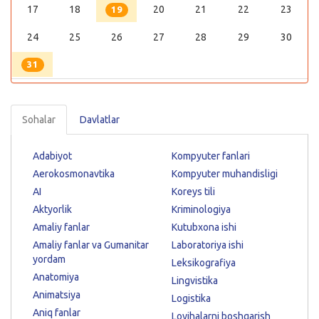
17
18
20
21
22
23
19
24
25
26
27
28
29
30
31
Sohalar
Davlatlar
Adabiyot
Kompyuter fanlari
Aerokosmonavtika
Kompyuter muhandisligi
AI
Koreys tili
Aktyorlik
Kriminologiya
Amaliy fanlar
Kutubxona ishi
Amaliy fanlar va Gumanitar
Laboratoriya ishi
yordam
Leksikografiya
Anatomiya
Lingvistika
Animatsiya
Logistika
Aniq fanlar
Loyihalarni boshqarish