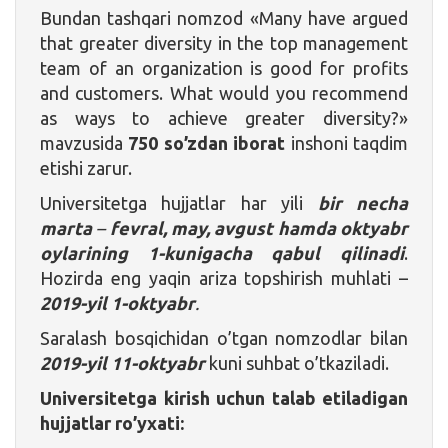
Bundan tashqari nomzod «Many have argued
that greater diversity in the top management
team of an organization is good for profits
and customers. What would you recommend
as ways to achieve greater diversity?»
mavzusida
750 so’zdan iborat
inshoni taqdim
etishi zarur.
Universitetga hujjatlar har yili
bir necha
marta
–
fevral, may, avgust hamda oktyabr
oylarining 1-kunigacha qabul qilinadi
.
Hozirda eng yaqin ariza topshirish muhlati –
2019-yil
1-oktyabr
.
Saralash bosqichidan o’tgan nomzodlar bilan
2019-yil 11-oktyabr
kuni suhbat o’tkaziladi.
Universitetga kirish uchun talab etiladigan
hujjatlar ro’yxati: