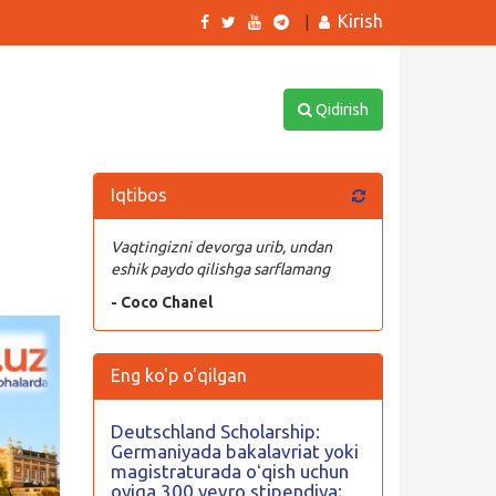
Kirish
|
Qidirish
Iqtibos
Vaqtingizni devorga urib, undan
eshik paydo qilishga sarflamang
- Coco Chanel
Eng ko'p o'qilgan
Deutschland Scholarship:
Germaniyada bakalavriat yoki
magistraturada oʻqish uchun
oyiga 300 yevro stipendiya;