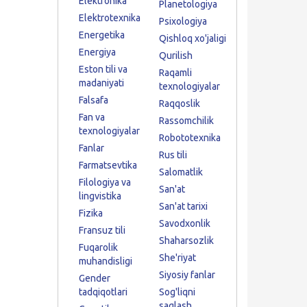
Elektronika
Planetologiya
Elektrotexnika
Psixologiya
Energetika
Qishloq xo'jaligi
Energiya
Qurilish
Eston tili va
Raqamli
madaniyati
texnologiyalar
Falsafa
Raqqoslik
Fan va
Rassomchilik
texnologiyalar
Robototexnika
Fanlar
Rus tili
Farmatsevtika
Salomatlik
Filologiya va
San'at
lingvistika
San'at tarixi
Fizika
Savodxonlik
Fransuz tili
Shaharsozlik
Fuqarolik
She'riyat
muhandisligi
Siyosiy fanlar
Gender
tadqiqotlari
Sog'liqni
saqlash