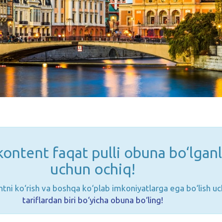
ontent faqat pulli obuna bo‘lganl
uchun ochiq!
tni ko‘rish va boshqa ko‘plab imkoniyatlarga ega bo‘lish u
tariflardan biri bo‘yicha obuna bo‘ling!