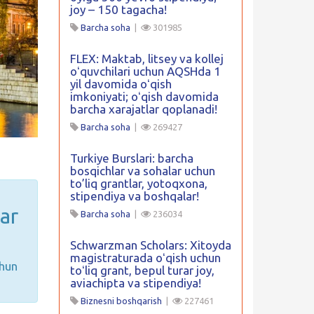
joy – 150 tagacha!
Barcha soha
|
301985
FLEX: Maktab, litsey va kollej
oʻquvchilari uchun AQSHda 1
yil davomida oʻqish
imkoniyati; oʻqish davomida
barcha xarajatlar qoplanadi!
Barcha soha
|
269427
Turkiye Burslari: barcha
bosqichlar va sohalar uchun
to’liq grantlar, yotoqxona,
stipendiya va boshqalar!
ar
Barcha soha
|
236034
Schwarzman Scholars: Xitoyda
magistraturada oʻqish uchun
chun
toʻliq grant, bepul turar joy,
aviachipta va stipendiya!
Biznesni boshqarish
|
227461