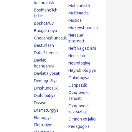
boshqarish
Muhandislik
Boshlang'ich
Multimedia
ta'lim
Musiqa
Boshqaruv
Muzeyshunoslik
Buxgalteriya
Narsalar
Chegarashunoslik
interneti
Dasturlash
Neft va gaz ishi
Data Science
Nemis tili
Davlat
Nevrologiya
boshqaruvi
Neyrobiologiya
Davlat siyosati
Onkologiya
Demografiya
Oshpazlik
Dinshunoslik
Oziq-ovqat
Diplomatiya
sanoati
Dizayn
Oziq-ovqat
Dramaturgiya
xavfsizligi
Ekologiya
Oʻrmon xoʻjaligi
Ekoturizm
Pedagogika