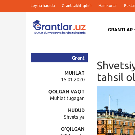
Loyiha haqida
Grant taklif qilish
Hamkorlar
Rekla
GRANTLAR
Grantlar
Tanlovlar
Grant
Shvetsi
Ishlar
MUHLAT
tahsil o
15.01.2020
Kurslar
QOLGAN VAQT
Muhlat tugagan
Blog
HUDUD
Shvetsiya
Yana
O'QILGAN