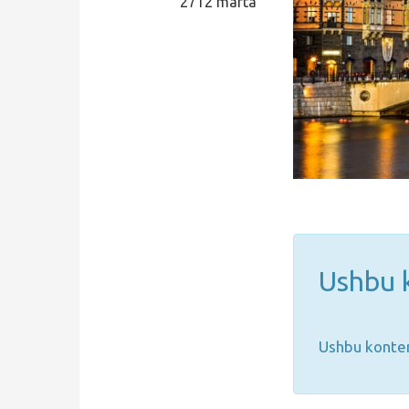
2712 marta
Qidirish
Kirish
Ushbu k
Ushbu konten