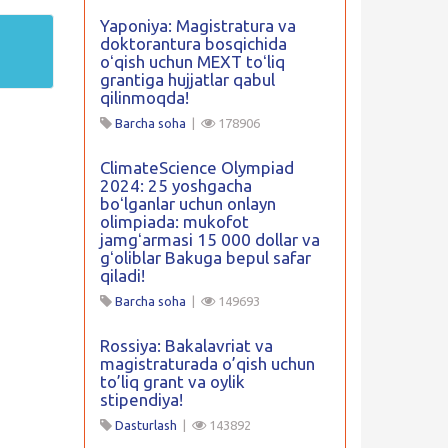
Yaponiya: Magistratura va
doktorantura bosqichida
oʻqish uchun MEXT toʻliq
grantiga hujjatlar qabul
qilinmoqda!
Barcha soha
|
178906
ClimateScience Olympiad
2024: 25 yoshgacha
boʻlganlar uchun onlayn
olimpiada: mukofot
jamgʻarmasi 15 000 dollar va
gʻoliblar Bakuga bepul safar
qiladi!
Barcha soha
|
149693
Rossiya: Bakalavriat va
magistraturada o’qish uchun
to’liq grant va oylik
stipendiya!
Dasturlash
|
143892