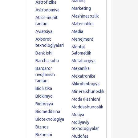
Mantiq
Astrofizika
Marketing
Astronomiya
Mashinasozlik
Atrof-muhit
fanlari
Matematika
Aviatsiya
Media
Axborot
Menejment
texnologiyalari
Mental
Bank ishi
Salomatlik
Barcha soha
Metallurgiya
Barqaror
Mexanika
rivojlanish
Mexatronika
fanlari
Mikrobiologiya
Biofizika
Mineralshunoslik
Biokimyo
Moda (Fashion)
Biologiya
Moddashunoslik
Biomeditsina
Moliya
Biotexnologiya
Moliyaviy
Biznes
texnologiyalar
Biznesni
Mudofaa