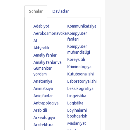
Sohalar
Davlatlar
Adabiyot
Kommunikatsiya
Aerokosmonavtika
Kompyuter
fanlari
AI
Kompyuter
Aktyorlik
muhandisligi
Amaliy fanlar
Koreys tili
Amaliy fanlar va
Kriminologiya
Gumanitar
yordam
Kutubxona ishi
Anatomiya
Laboratoriya ishi
Animatsiya
Leksikografiya
Aniq fanlar
Lingvistika
Antrapologiya
Logistika
Arab tili
Loyihalarni
boshqarish
Arxeologiya
Madaniyat
Arxitektura