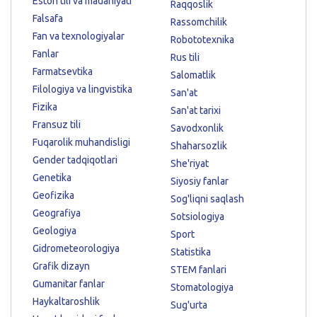
Eston tili va madaniyati
Raqqoslik
Falsafa
Rassomchilik
Fan va texnologiyalar
Robototexnika
Fanlar
Rus tili
Farmatsevtika
Salomatlik
Filologiya va lingvistika
San'at
Fizika
San'at tarixi
Fransuz tili
Savodxonlik
Fuqarolik muhandisligi
Shaharsozlik
Gender tadqiqotlari
She'riyat
Genetika
Siyosiy fanlar
Geofizika
Sog'liqni saqlash
Geografiya
Sotsiologiya
Geologiya
Sport
Gidrometeorologiya
Statistika
Grafik dizayn
STEM fanlari
Gumanitar fanlar
Stomatologiya
Haykaltaroshlik
Sug'urta