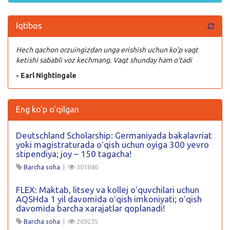
Iqtibos
Hech qachon orzuingizdan unga erishish uchun ko’p vaqt
ketishi sababli voz kechmang. Vaqt shunday ham o’tadi
- Earl Nightingale
Eng ko'p o'qilgan
Deutschland Scholarship: Germaniyada bakalavriat
yoki magistraturada oʻqish uchun oyiga 300 yevro
stipendiya; joy – 150 tagacha!
Barcha soha
|
301846
FLEX: Maktab, litsey va kollej oʻquvchilari uchun
AQSHda 1 yil davomida oʻqish imkoniyati; oʻqish
davomida barcha xarajatlar qoplanadi!
Barcha soha
|
269235