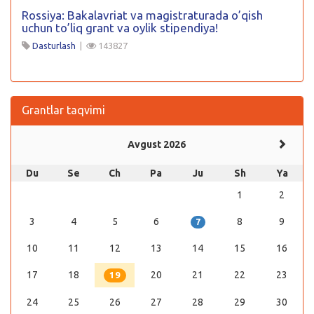
Rossiya: Bakalavriat va magistraturada o’qish
uchun to’liq grant va oylik stipendiya!
Dasturlash
|
143827
Grantlar taqvimi
Avgust 2026
Du
Se
Ch
Pa
Ju
Sh
Ya
1
2
3
4
5
6
8
9
7
10
11
12
13
14
15
16
17
18
20
21
22
23
19
24
25
26
27
28
29
30