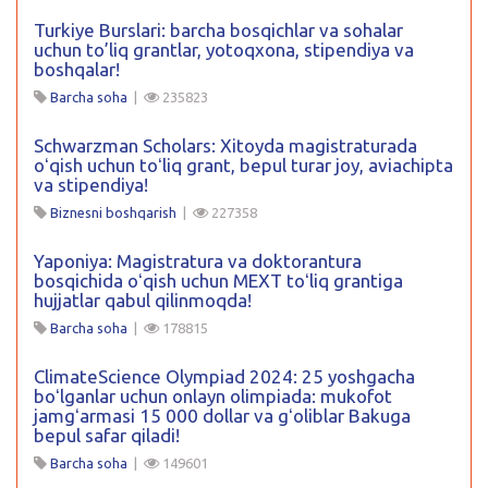
Turkiye Burslari: barcha bosqichlar va sohalar
uchun to’liq grantlar, yotoqxona, stipendiya va
boshqalar!
Barcha soha
|
235823
Schwarzman Scholars: Xitoyda magistraturada
oʻqish uchun toʻliq grant, bepul turar joy, aviachipta
va stipendiya!
Biznesni boshqarish
|
227358
Yaponiya: Magistratura va doktorantura
bosqichida oʻqish uchun MEXT toʻliq grantiga
hujjatlar qabul qilinmoqda!
Barcha soha
|
178815
ClimateScience Olympiad 2024: 25 yoshgacha
boʻlganlar uchun onlayn olimpiada: mukofot
jamgʻarmasi 15 000 dollar va gʻoliblar Bakuga
bepul safar qiladi!
Barcha soha
|
149601