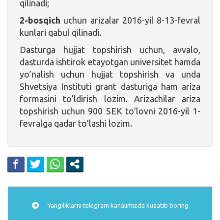
qilinadi;
2-bosqich
uchun arizalar 2016-yil 8-13-fevral
kunlari qabul qilinadi.
Dasturga hujjat topshirish uchun, avvalo,
dasturda ishtirok etayotgan universitet hamda
yo’nalish uchun hujjat topshirish va unda
Shvetsiya Instituti grant dasturiga ham ariza
formasini to’ldirish lozim. Arizachilar ariza
topshirish uchun 900 SEK to’lovni 2016-yil 1-
fevralga qadar to’lashi lozim.
Yangiliklarni
telegram
kanalimizda kuzatib boring