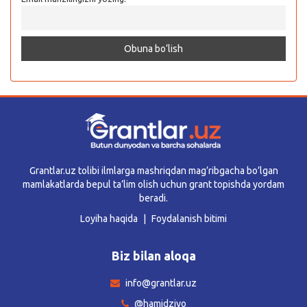
Grantlar.uz tolibi ilmlarga mashriqdan mag’ribgacha bo’lgan
mamlakatlarda bepul ta’lim olish uchun grant topishda yordam
beradi.
Loyiha haqida
Foydalanish bitimi
Biz bilan aloqa
info@grantlar.uz
@hamidziyo