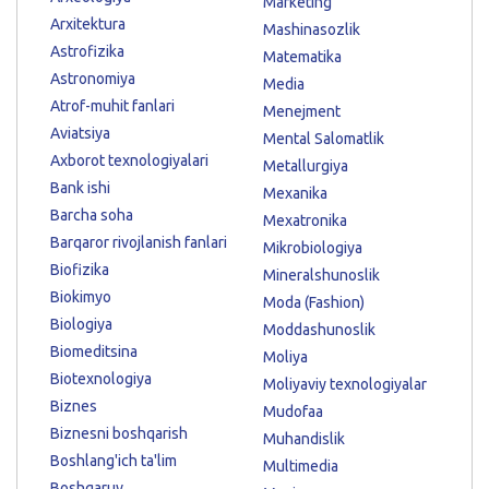
Marketing
Arxitektura
Mashinasozlik
Astrofizika
Matematika
Astronomiya
Media
Atrof-muhit fanlari
Menejment
Aviatsiya
Mental Salomatlik
Axborot texnologiyalari
Metallurgiya
Bank ishi
Mexanika
Barcha soha
Mexatronika
Barqaror rivojlanish fanlari
Mikrobiologiya
Biofizika
Mineralshunoslik
Biokimyo
Moda (Fashion)
Biologiya
Moddashunoslik
Biomeditsina
Moliya
Biotexnologiya
Moliyaviy texnologiyalar
Biznes
Mudofaa
Biznesni boshqarish
Muhandislik
Boshlang'ich ta'lim
Multimedia
Boshqaruv