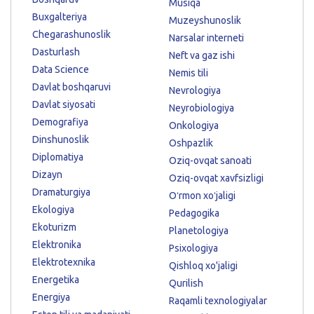
Musiqa
Buxgalteriya
Muzeyshunoslik
Chegarashunoslik
Narsalar interneti
Dasturlash
Neft va gaz ishi
Data Science
Nemis tili
Davlat boshqaruvi
Nevrologiya
Davlat siyosati
Neyrobiologiya
Demografiya
Onkologiya
Dinshunoslik
Oshpazlik
Diplomatiya
Oziq-ovqat sanoati
Dizayn
Oziq-ovqat xavfsizligi
Dramaturgiya
Oʻrmon xoʻjaligi
Ekologiya
Pedagogika
Ekoturizm
Planetologiya
Elektronika
Psixologiya
Elektrotexnika
Qishloq xo'jaligi
Energetika
Qurilish
Energiya
Raqamli texnologiyalar