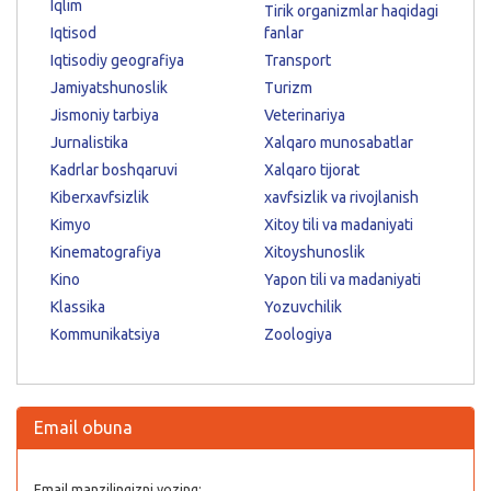
Iqlim
Tirik organizmlar haqidagi
Iqtisod
fanlar
Iqtisodiy geografiya
Transport
Jamiyatshunoslik
Turizm
Jismoniy tarbiya
Veterinariya
Jurnalistika
Xalqaro munosabatlar
Kadrlar boshqaruvi
Xalqaro tijorat
Kiberxavfsizlik
xavfsizlik va rivojlanish
Kimyo
Xitoy tili va madaniyati
Kinematografiya
Xitoyshunoslik
Kino
Yapon tili va madaniyati
Klassika
Yozuvchilik
Kommunikatsiya
Zoologiya
Email obuna
Email manzilingizni yozing: