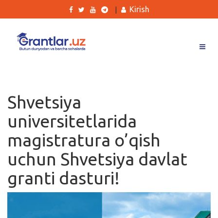
Kirish
|
Grantlar
Tanlovlar
Shvetsiya
Ishlar
universitetlarida
Kurslar
magistratura o’qish
Blog
uchun Shvetsiya davlat
Yana
granti dasturi!
Qidirish