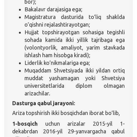
bor);
Bakalavr darajasiga ega;
Magistratura dasturida to’liq shaklda
o’qishni rejalashtirayotgan;
Hujjat topshirayotgan sohasiga tegishli
sohada kamida ikki yillik tajribaga ega
(volontyorlik, amaliyot, yarim stavkada
ishlash ham hisobga kiradi);
Liderlik ko’nikmalariga ega;
Muqaddam Shvetsiyada ikki yildan ortiq
muddat yashamagan yoki Shvetsiya
universitetlarida diplom olmagan
arizachilar.
Dasturga qabul jarayoni:
Ariza topshirish ikki bosqichdan iborat bo’lib,
1-bosqich
uchun arizalar 2015-yil 1-
dekabrdan 2016-yil 29-yanvargacha qabul