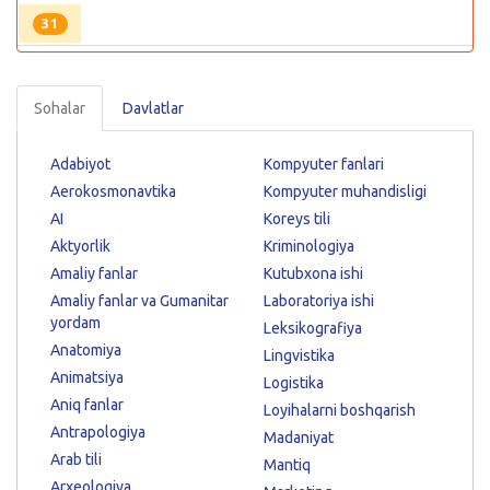
31
Sohalar
Davlatlar
Adabiyot
Kompyuter fanlari
Aerokosmonavtika
Kompyuter muhandisligi
AI
Koreys tili
Aktyorlik
Kriminologiya
Amaliy fanlar
Kutubxona ishi
Amaliy fanlar va Gumanitar
Laboratoriya ishi
yordam
Leksikografiya
Anatomiya
Lingvistika
Animatsiya
Logistika
Aniq fanlar
Loyihalarni boshqarish
Antrapologiya
Madaniyat
Arab tili
Mantiq
Arxeologiya