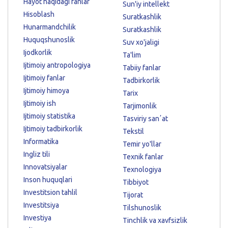
Hayot haqidagi fanlar
Sun'iy intellekt
Hisoblash
Suratkashlik
Hunarmandchilik
Suratkashlik
Huquqshunoslik
Suv xo'jaligi
Ijodkorlik
Ta'lim
Ijtimoiy antropologiya
Tabiiy fanlar
Ijtimoiy fanlar
Tadbirkorlik
Ijtimoiy himoya
Tarix
Ijtimoiy ish
Tarjimonlik
Ijtimoiy statistika
Tasviriy sanʼat
Ijtimoiy tadbirkorlik
Tekstil
Informatika
Temir yo'llar
Ingliz tili
Texnik fanlar
Innovatsiyalar
Texnologiya
Inson huquqlari
Tibbiyot
Investitsion tahlil
Tijorat
Investitsiya
Tilshunoslik
Investiya
Tinchlik va xavfsizlik