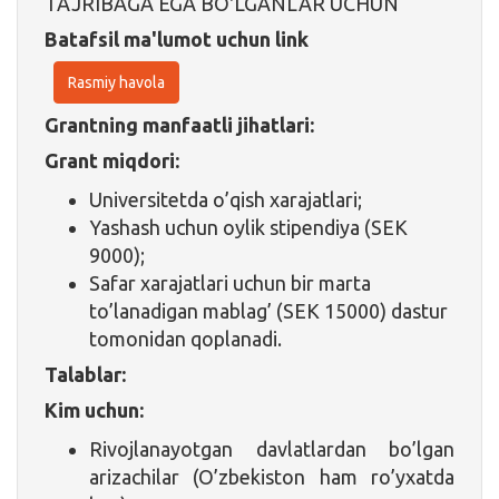
TAJRIBAGA EGA BO'LGANLAR UCHUN
Batafsil ma'lumot uchun link
Rasmiy havola
Grantning manfaatli jihatlari:
Grant miqdori:
Universitetda o’qish xarajatlari;
Yashash uchun oylik stipendiya (SEK
9000);
Safar xarajatlari uchun bir marta
to’lanadigan mablag’ (SEK 15000) dastur
tomonidan qoplanadi.
Talablar:
Kim uchun:
Rivojlanayotgan davlatlardan bo’lgan
arizachilar (O’zbekiston ham ro’yxatda