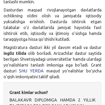
tanlashi mumkin.
Dasturdan maqsad rivojlanayotgan davlatlarda
ochlikning oldini olish va jamiyatda iqtisodiy
yuksalishga erishish. Dasturda ishtirok etgan
talabalar o’z davlatlarida jamiyat hayotida faol
ishtirok etib, iqtisodiy va ijtimoiy o’sishga hamda
taraqqiyotga hissa qo’shishi kutiladi.
Magistratura dasturi ikki yil davom etadi va dastur
ingliz tilida
olib boriladi. Arizachilar dastur saytida
berilgan Shvetsiyadagi universitetlar hamda ulardagi
yo’nalishlarni tanlash imkoniga ega bo’ladi. Grant
dasturi
SHU YERDA
mavjud yo’nalishlar bo’yicha
o’qish imkoniyatini taklif qiladi.
Grant kimlar uchun?
BALAKAVR DIPLOMIGA HAMDA 2 YILLIK