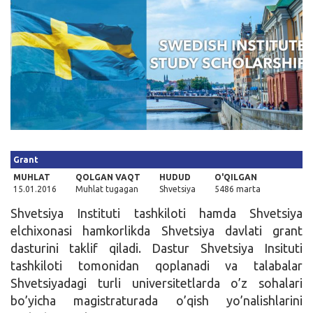
Kirish
Grant
MUHLAT
QOLGAN VAQT
HUDUD
O'QILGAN
15.01.2016
Muhlat tugagan
Shvetsiya
5486 marta
Shvetsiya Instituti tashkiloti hamda Shvetsiya
elchixonasi hamkorlikda Shvetsiya davlati grant
dasturini taklif qiladi. Dastur Shvetsiya Insituti
tashkiloti tomonidan qoplanadi va talabalar
Shvetsiyadagi turli universitetlarda o’z sohalari
bo’yicha magistraturada o’qish yo’nalishlarini