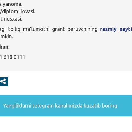
vsiyanoma.
/diplom ilovasi.
t nusxasi.
agi to’liq ma’lumotni grant beruvchining
rasmiy sayti
umkin.
hun:
21 618 0111
Yangiliklarni
telegram
kanalimizda kuzatib boring