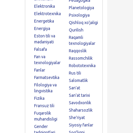
Pedagogika
Elektronika
Planetologiya
Elektrotexnika
Psixologiya
Energetika
Qishloq xo'jaligi
Energiya
Qurilish
Eston tili va
Raqamli
madaniyati
texnologiyalar
Falsafa
Raqqoslik
Fan va
Rassomchilik
texnologiyalar
Robototexnika
Fanlar
Rus tili
Farmatsevtika
Salomatlik
Filologiya va
San'at
lingvistika
San'at tarixi
Fizika
Savodxonlik
Fransuz tili
Shaharsozlik
Fuqarolik
She'riyat
muhandisligi
Siyosiy fanlar
Gender
tadqiqotlari
Sog'liqni