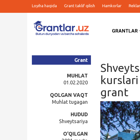
Loyiha haqida
Grant taklif qilish
Hamkorlar
Rekla
GRANTLAR
Grantlar
Tanlovlar
Grant
Shveyts
Ishlar
MUHLAT
kurslar
01.02.2020
grant
Kurslar
QOLGAN VAQT
Muhlat tugagan
Blog
HUDUD
Shveytsariya
Yana
O'QILGAN