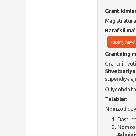
Grant kimla
Magistratura
Batafsil ma'
Rasmiy havol
Grantning ma
Grantni yu
Shvetsariy
stipendiya ajr
Oliygohda tah
Talablar:
Nomzod quyid
Dasturg
Nomz
Admini