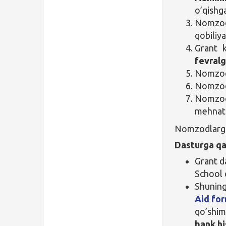
o’qishga
Nomzod
qobiliya
Grant 
fevral
Nomzod 
Nomzod i
Nomzod
mehnat t
Nomzodlarga 
Dasturga qa
Grant d
School 
Shuning
Aid fo
qo’shim
bank hi