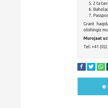
2 ta ta
Baholar
Passpor
Grant haqid
olishingiz m
Murojaat uc
Tel: +41 (0)