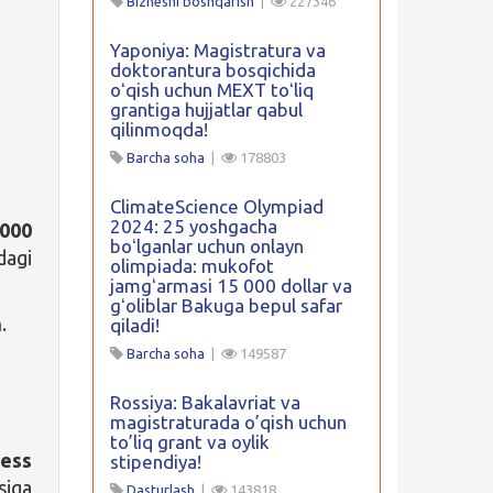
Biznesni boshqarish
|
227346
Yaponiya: Magistratura va
doktorantura bosqichida
oʻqish uchun MEXT toʻliq
grantiga hujjatlar qabul
qilinmoqda!
Barcha soha
|
178803
ClimateScience Olympiad
2024: 25 yoshgacha
000
boʻlganlar uchun onlayn
dagi
olimpiada: mukofot
jamgʻarmasi 15 000 dollar va
gʻoliblar Bakuga bepul safar
.
qiladi!
Barcha soha
|
149587
Rossiya: Bakalavriat va
magistraturada o’qish uchun
to’liq grant va oylik
ess
stipendiya!
siga
Dasturlash
|
143818