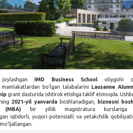
a joylashgan
IMD Business School
oliygohi o’
n mamlakatlardan bo’lgan talabalarini
Lausanne Alumn
hip
grant dasturida ishtirok etishga taklif etmoqda. Ushb
hning
2021-yil yanvarda
boshlanadigan,
biznesni bosh
gi (MBA)
bir yillik magistratura kurslariga 
igan iqtidorli, yuqori potensialli va yetakchilik qobiliyat
mo’ljallangan.