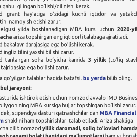
 qabul qilingan bo’lishi/qilinishi kerak.
 grant hay’atiga o’zidagi kuchli iqtidor va yetakch
tini namoyish etishi zarur.
kelgusi yilda boshlanadigan MBA kursi uchun
2020-yi
gacha
ariza topshirgan eng iqtidorli talabaga ajratiladi.
bakalavr darajasiga ega bo’lishi kerak.
ngliz tilini yaxshi bilishi zarur.
 tanlangan soha bo’yicha kamida
3 yillik
(to’liq stavk
ajribasiga ega bo’lishi zarur.
qo’yilgan talablar haqida batafsil
bu yerda
bilib oling.
bul jarayoni:
asturida ishtirok etish uchun nomzod avvalo IMD Busine
oliygohining MBA kursiga hujjat topshirgan bo’lishi zarur.
dek, stipendiya dasturi qatnashchilaridan
MBA Financial
rm
shaklini ham topshirishlari talab etiladi. Ariza shakliga
cha qilib nomzod
yillik daromadi, soliq to’lovlari hamd
sob raqami holati haqidagi ma’lumotlarni
ham yuborish