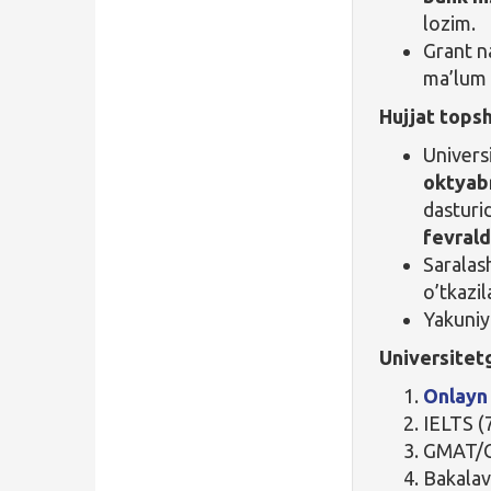
lozim.
Grant na
ma’lum q
Hujjat topsh
Universi
oktyabr
dasturid
fevral
Saralas
o’tkazil
Yakuni
Universitetg
Onlayn 
IELTS (
GMAT/GR
Bakalav