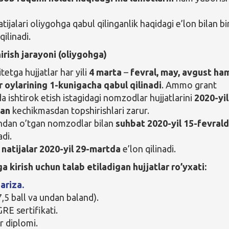
tijalari oliygohga qabul qilinganlik haqidagi e’lon bilan bi
ilinadi.
irish jarayoni (oliygohga)
tetga hujjatlar har yili
4 marta
–
fevral, may, avgust h
 oylarining 1-kunigacha qabul qilinadi
. Ammo grant
a ishtirok etish istagidagi nomzodlar hujjatlarini
2020-yil
dan
kechikmasdan topshirishlari zarur.
hdan o’tgan nomzodlar bilan
suhbat
2020-yil 15-fevral
adi.
y
natijalar
2020-yil 29-martda
e’lon qilinadi.
a kirish uchun talab etiladigan hujjatlar ro’yxati:
ariza.
7,5 ball va undan baland).
E sertifikati.
r diplomi.