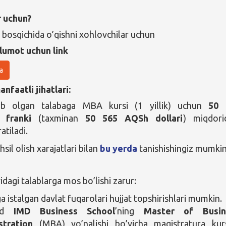
r uchun?
 bosqichida o’qishni xohlovchilar uchun
lumot uchun link
a
nfaatli jihatlari:
tib olgan talabaga MBA kursi (1 yillik) uchun
50 
a franki
(taxminan
50 565 AQSh dollari
) miqdori
atiladi.
sil olish xarajatlari bilan
bu yerda
tanishishingiz mumkin
agi talablarga mos bo’lishi zarur:
a istalgan davlat fuqarolari hujjat topshirishlari mumkin.
od
IMD Business School
’ning
Master of Busin
stration
(MBA) yo’nalishi bo’yicha magistratura kur