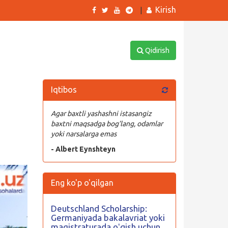
Kirish
|
Qidirish
Iqtibos
Agar baxtli yashashni istasangiz
baxtni maqsadga bog’lang, odamlar
yoki narsalarga emas
- Albert Eynshteyn
Eng ko'p o'qilgan
Deutschland Scholarship:
Germaniyada bakalavriat yoki
magistraturada oʻqish uchun