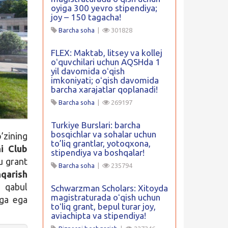
oyiga 300 yevro stipendiya;
joy – 150 tagacha!
Barcha soha
|
301828
FLEX: Maktab, litsey va kollej
oʻquvchilari uchun AQSHda 1
yil davomida oʻqish
imkoniyati; oʻqish davomida
barcha xarajatlar qoplanadi!
Barcha soha
|
269197
Turkiye Burslari: barcha
bosqichlar va sohalar uchun
zining
to’liq grantlar, yotoqxona,
i Club
stipendiya va boshqalar!
u grant
Barcha soha
|
235794
qarish
qabul
Schwarzman Scholars: Xitoyda
magistraturada oʻqish uchun
iga ega
toʻliq grant, bepul turar joy,
aviachipta va stipendiya!