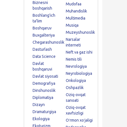
Biznesni
Mudofaa
boshqarish
Muhandislik
Boshlang'ich
Multimedia
ta'lim
Musiqa
Boshqaruv
Muzeyshunoslik
Buxgalteriya
Narsalar
Chegarashunoslik
interneti
Dasturlash
Neft va gaz ishi
Data Science
Nemis tili
Davlat
Nevrologiya
boshqaruvi
Neyrobiologiya
Davlat siyosati
Onkologiya
Demografiya
Oshpazlik
Dinshunoslik
Oziq-ovqat
Diplomatiya
sanoati
Dizayn
Oziq-ovqat
Dramaturgiya
xavfsizligi
Ekologiya
Oʻrmon xoʻjaligi
Ekoturizm