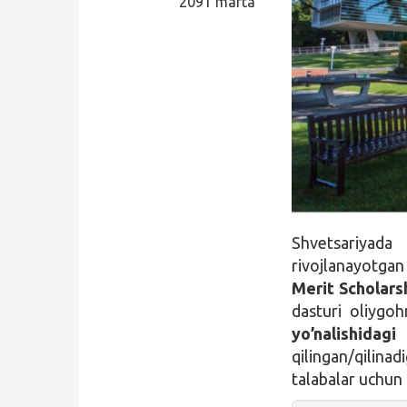
2091 marta
Qidirish
Kirish
Shvetsariyad
rivojlanayotga
Merit Scholars
dasturi oliygo
yo’nalishida
qilingan/qilinad
talabalar uchun 