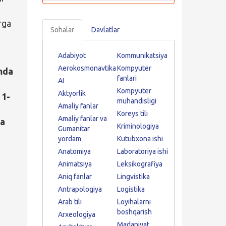
rga
Sohalar
Davlatlar
Adabiyot
Kommunikatsiya
Aerokosmonavtika
Kompyuter
amda
fanlari
AI
Kompyuter
Aktyorlik
 1-
muhandisligi
Amaliy fanlar
Koreys tili
Amaliy fanlar va
da
Kriminologiya
Gumanitar
yordam
Kutubxona ishi
Anatomiya
Laboratoriya ishi
Animatsiya
Leksikografiya
Aniq fanlar
Lingvistika
Antrapologiya
Logistika
Arab tili
Loyihalarni
boshqarish
Arxeologiya
Madaniyat