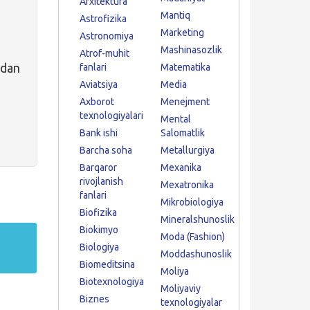
Arxitektura
Mantiq
Astrofizika
Marketing
Astronomiya
Mashinasozlik
Atrof-muhit
dan
fanlari
Matematika
Aviatsiya
Media
Axborot
Menejment
texnologiyalari
Mental
Bank ishi
Salomatlik
Barcha soha
Metallurgiya
Barqaror
Mexanika
rivojlanish
Mexatronika
fanlari
Mikrobiologiya
Biofizika
Mineralshunoslik
Biokimyo
Moda (Fashion)
Biologiya
Moddashunoslik
Biomeditsina
Moliya
Biotexnologiya
Moliyaviy
Biznes
texnologiyalar