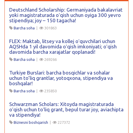
Deutschland Scholarship: Germaniyada bakalavriat
yoki magistraturada oʻqish uchun oyiga 300 yevro
stipendiya; joy – 150 tagacha!
Barcha soha
|
301863
FLEX: Maktab, litsey va kollej oʻquvchilari uchun
AQSHda 1 yil davomida oʻqish imkoniyati; oʻqish
davomida barcha xarajatlar qoplanadi!
Barcha soha
|
269266
Turkiye Burslari: barcha bosqichlar va sohalar
uchun to’liq grantlar, yotoqxona, stipendiya va
boshqalar!
Barcha soha
|
235850
Schwarzman Scholars: Xitoyda magistraturada
oʻqish uchun toʻliq grant, bepul turar joy, aviachipta
va stipendiya!
Biznesni boshqarish
|
227372