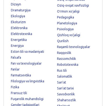
Dizayn
Oziq-ovqat xavfsizligi
Dramaturgiya
Oʻrmon xoʻjaligi
Ekologiya
Pedagogika
Ekoturizm
Planetologiya
Elektronika
Psixologiya
Elektrotexnika
Qishloq xo'jaligi
Energetika
Qurilish
Energiya
Raqamli texnologiyalar
Eston tili va madaniyati
Raqqoslik
Falsafa
Rassomchilik
Fan va texnologiyalar
Robototexnika
Fanlar
Rus tili
Farmatsevtika
Salomatlik
Filologiya va lingvistika
San'at
Fizika
San'at tarixi
Fransuz tili
Savodxonlik
Fuqarolik muhandisligi
Shaharsozlik
Gender tadqiqotlari
She'riyat