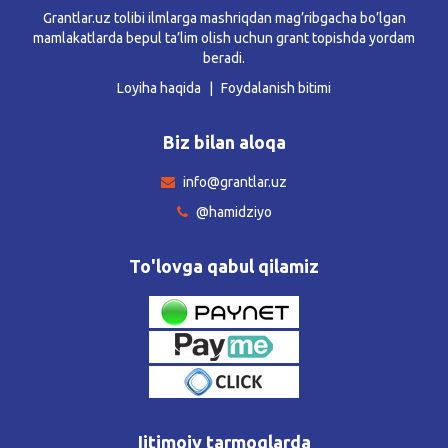
Grantlar.uz tolibi ilmlarga mashriqdan mag’ribgacha bo’lgan
mamlakatlarda bepul ta’lim olish uchun grant topishda yordam
beradi.
Loyiha haqida
Foydalanish bitimi
Biz bilan aloqa
info@grantlar.uz
@hamidziyo
To'lovga qabul qilamiz
Ijtimoiy tarmoqlarda