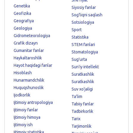
Genetika
Siyosiy fanlar
Geofizika
Sog'liqni saqlash
Geografiya
Sotsiologiya
Geologiya
Sport
Gidrometeorologiya
Statistika
Grafik dizayn
STEM fanlari
Gumanitar fanlar
Stomatologiya
Haykaltaroshlik
Sug'urta
Hayot haqidagi fanlar
Sun'iy intellekt
Hisoblash
Suratkashlik
Hunarmandchilik
Suratkashlik
Huquqshunoslik
Suv xo'jaligi
Ijodkorlik
Ta'lim
Ijtimoiy antropologiya
Tabiiy fanlar
Ijtimoiy fanlar
Tadbirkorlik
Ijtimoiy himoya
Tarix
Ijtimoiy ish
Tarjimonlik
Ijtimoiy statistika