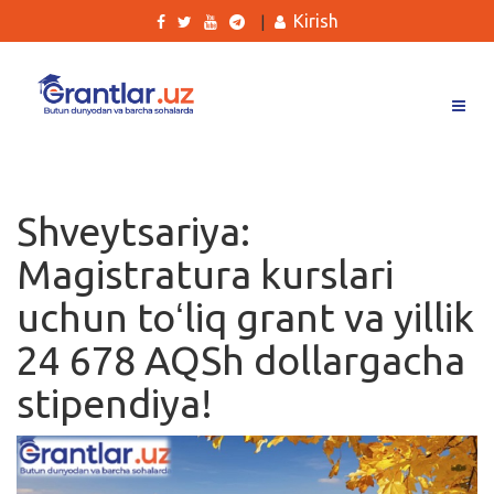
Kirish
|
Grantlar
Tanlovlar
Shveytsariya:
Ishlar
Magistratura kurslari
Kurslar
uchun toʻliq grant va yillik
Blog
24 678 AQSh dollargacha
Yana
stipendiya!
Qidirish