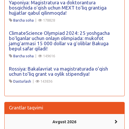
Yaponiya: Magistratura va doktorantura
bosqichida oʻqish uchun MEXT toʻliq grantiga
hujjatlar qabul qilinmoqda!
Barcha soha
|
178828
ClimateScience Olympiad 2024: 25 yoshgacha
boʻlganlar uchun onlayn olimpiada: mukofot
jamgʻarmasi 15 000 dollar va gʻoliblar Bakuga
bepul safar qiladi!
Barcha soha
|
149616
Rossiya: Bakalavriat va magistraturada o’qish
uchun to’liq grant va oylik stipendiya!
Dasturlash
|
143836
Grantlar taqvimi
Avgust 2026