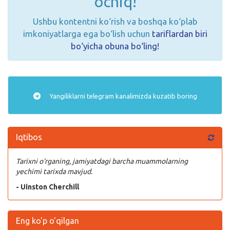
ochiq!
Ushbu kontentni ko‘rish va boshqa ko‘plab
imkoniyatlarga ega bo‘lish uchun
tariflardan biri
bo‘yicha obuna bo‘ling!
Yangiliklarni
telegram
kanalimizda kuzatib boring
Iqtibos
Tarixni o‘rganing, jamiyatdagi barcha muammolarning
yechimi tarixda mavjud.
- Uinston Cherchill
Eng ko'p o'qilgan