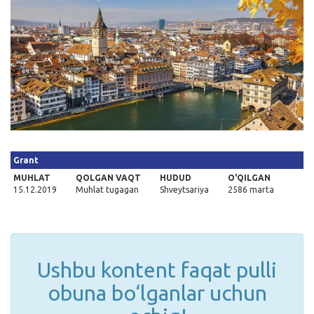
Kirish
Grant
MUHLAT
QOLGAN VAQT
HUDUD
O'QILGAN
15.12.2019
Muhlat tugagan
Shveytsariya
2586 marta
Ushbu kontent faqat pulli
obuna bo‘lganlar uchun