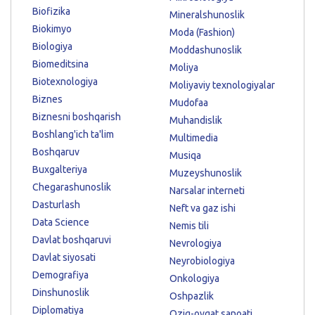
Biofizika
Mineralshunoslik
Biokimyo
Moda (Fashion)
Biologiya
Moddashunoslik
Biomeditsina
Moliya
Biotexnologiya
Moliyaviy texnologiyalar
Biznes
Mudofaa
Biznesni boshqarish
Muhandislik
Boshlang'ich ta'lim
Multimedia
Boshqaruv
Musiqa
Buxgalteriya
Muzeyshunoslik
Chegarashunoslik
Narsalar interneti
Dasturlash
Neft va gaz ishi
Data Science
Nemis tili
Davlat boshqaruvi
Nevrologiya
Davlat siyosati
Neyrobiologiya
Demografiya
Onkologiya
Dinshunoslik
Oshpazlik
Diplomatiya
Oziq-ovqat sanoati