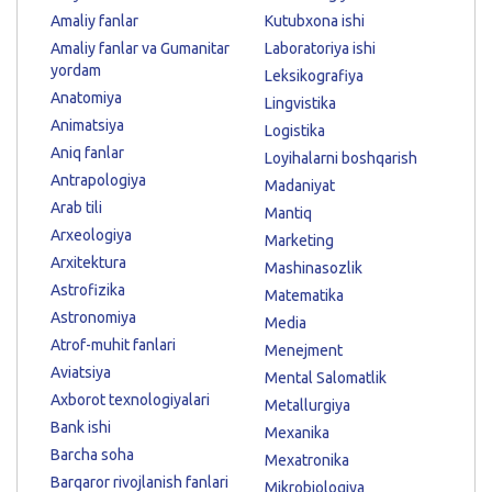
Amaliy fanlar
Kutubxona ishi
Amaliy fanlar va Gumanitar
Laboratoriya ishi
yordam
Leksikografiya
Anatomiya
Lingvistika
Animatsiya
Logistika
Aniq fanlar
Loyihalarni boshqarish
Antrapologiya
Madaniyat
Arab tili
Mantiq
Arxeologiya
Marketing
Arxitektura
Mashinasozlik
Astrofizika
Matematika
Astronomiya
Media
Atrof-muhit fanlari
Menejment
Aviatsiya
Mental Salomatlik
Axborot texnologiyalari
Metallurgiya
Bank ishi
Mexanika
Barcha soha
Mexatronika
Barqaror rivojlanish fanlari
Mikrobiologiya