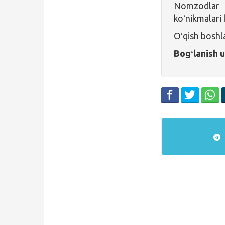
Nomzodlar 
koʻnikmalari
Oʻqish boshl
Bogʻlanish 