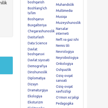
ilik
boshqarish
Muhandislik
Boshlang'ich
Multimedia
ta'lim
Musiqa
Boshqaruv
Muzeyshunoslik
Buxgalteriya
Narsalar
Chegarashunoslik
interneti
Dasturlash
Neft va gaz ishi
Data Science
Nemis tili
Davlat
Nevrologiya
boshqaruvi
Neyrobiologiya
Davlat siyosati
Onkologiya
Demografiya
Oshpazlik
Dinshunoslik
Oziq-ovqat
Diplomatiya
sanoati
Dizayn
Oziq-ovqat
Dramaturgiya
xavfsizligi
Ekologiya
Oʻrmon xoʻjaligi
Ekoturizm
Pedagogika