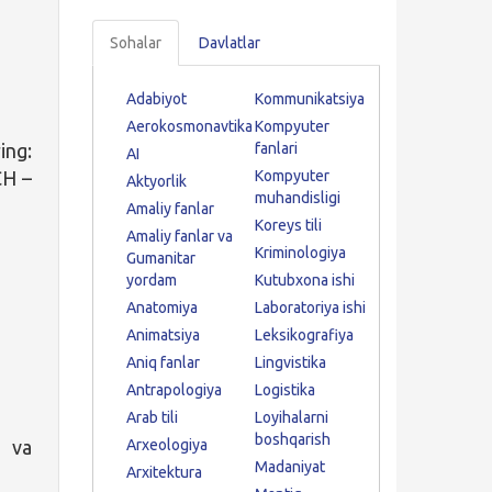
Sohalar
Davlatlar
Adabiyot
Kommunikatsiya
Aerokosmonavtika
Kompyuter
ing:
fanlari
AI
CH –
Kompyuter
Aktyorlik
muhandisligi
Amaliy fanlar
Koreys tili
Amaliy fanlar va
Kriminologiya
Gumanitar
yordam
Kutubxona ishi
Anatomiya
Laboratoriya ishi
Animatsiya
Leksikografiya
Aniq fanlar
Lingvistika
Antrapologiya
Logistika
Arab tili
Loyihalarni
boshqarish
m va
Arxeologiya
Madaniyat
Arxitektura