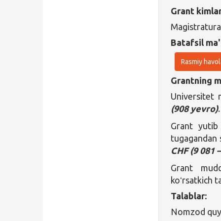
Grant kimla
Magistratura
Batafsil ma'
Rasmiy havol
Grantning ma
Universitet 
(908 yevro)
.
Grant yutib
tugagandan s
CHF (9 081 
Grant mudda
koʻrsatkich ta
Talablar:
Nomzod quyid