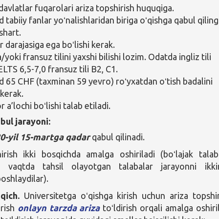
davlatlar fuqarolari ariza topshirish huquqiga.
tabiiy fanlar yoʻnalishlaridan biriga oʻqishga qabul qilin
 shart.
 darajasiga ega boʻlishi kerak.
a/yoki fransuz tilini yaxshi bilishi lozim. Odatda ingliz tili
LTS 6,5-7,0 fransuz tili B2, C1.
65 CHF (taxminan 59 yevro) roʻyxatdan oʻtish badalini
 kerak.
 a’lochi boʻlishi talab etiladi.
bul jarayoni:
0-yil 15-martga qadar
qabul qilinadi.
irish ikki bosqichda amalga oshiriladi (boʻlajak talab
 vaqtda tahsil olayotgan talabalar jarayonni ikki
oshlaydilar).
sqich.
Universitetga oʻqishga kirish uchun ariza topshir
irish
onlayn tarzda ariza
toʻldirish orqali amalga oshiril