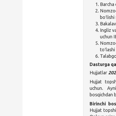
Barcha 
Nomzod 
boʻlishi
Bakalavr
Ingliz v
uchun IE
Nomzod 
toʻlashi
Talabgor
Dasturga qa
Hujjatlar
202
Hujjat topsh
uchun. Ayni
bosqichdan b
Birinchi bo
Hujjat topsh