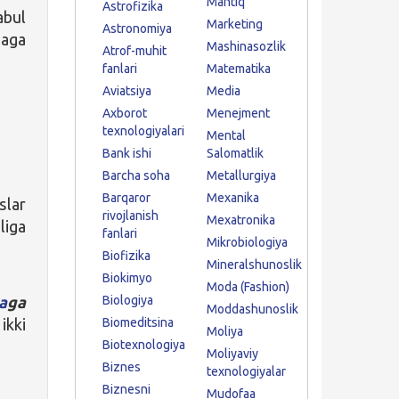
Mantiq
Astrofizika
abul
Marketing
Astronomiya
zaga
Mashinasozlik
Atrof-muhit
fanlari
Matematika
Aviatsiya
Media
Axborot
Menejment
texnologiyalari
Mental
Bank ishi
Salomatlik
Barcha soha
Metallurgiya
Barqaror
Mexanika
slar
rivojlanish
Mexatronika
iga
fanlari
Mikrobiologiya
Biofizika
Mineralshunoslik
Biokimyo
Moda (Fashion)
a
ga
Biologiya
Moddashunoslik
ikki
Biomeditsina
Moliya
Biotexnologiya
Moliyaviy
Biznes
texnologiyalar
Biznesni
Mudofaa