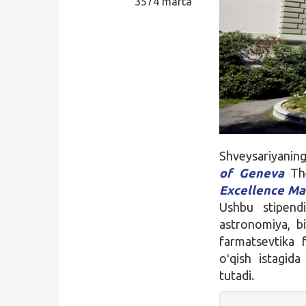
3574 marta
Qidirish
Kirish
Shveysariyaning
of Geneva
The
Excellence Mas
Ushbu stipend
astronomiya, bi
farmatsevtika f
oʻqish istagid
tutadi.