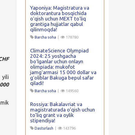
Yaponiya: Magistratura va
doktorantura bosqichida
oʻqish uchun MEXT toʻliq
grantiga hujjatlar qabul
qilinmoqda!
Barcha soha
|
178780
ClimateScience Olympiad
2024: 25 yoshgacha
CHF
boʻlganlar uchun onlayn
olimpiada: mukofot
jamgʻarmasi 15 000 dollar va
yili
gʻoliblar Bakuga bepul safar
qiladi!
 000
Barcha soha
|
149560
emik
Rossiya: Bakalavriat va
magistraturada o’qish uchun
to’liq grant va oylik
stipendiya!
Dasturlash
|
143796