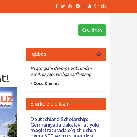
Kirish
|
Qidirish
Iqtibos
Vaqtingizni devorga urib, undan
t!
eshik paydo qilishga sarflamang
- Coco Chanel
Eng ko'p o'qilgan
Deutschland Scholarship:
Germaniyada bakalavriat yoki
magistraturada oʻqish uchun
oyiga 300 yevro stipendiya;