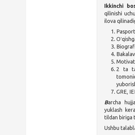
Ikkinchi bo
qilinishi uch
ilova qilinad
Pasport
Oʻqishg
Biograf
Bakalavr
Motivat
2 ta t
tomo
yuboris
GRE, IE
B
archa hujj
yuklash kera
tildan biriga 
Ushbu talabl