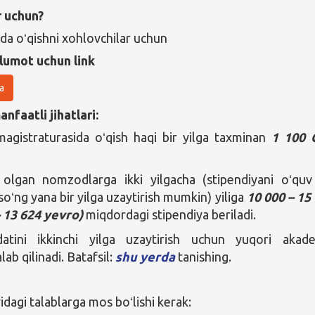
r uchun?
da oʻqishni xohlovchilar uchun
lumot uchun link
a
nfaatli jihatlari:
magistraturasida oʻqish haqi bir yilga taxminan
1 100 
 olgan nomzodlarga ikki yilgacha (stipendiyani oʻquv 
oʻng yana bir yilga uzaytirish mumkin) yiliga
10 000 – 15
– 13 624 yevro)
miqdordagi stipendiya beriladi.
tini ikkinchi yilga uzaytirish uchun yuqori akad
lab qilinadi. Batafsil:
shu yerda
tanishing.
agi talablarga mos boʻlishi kerak: