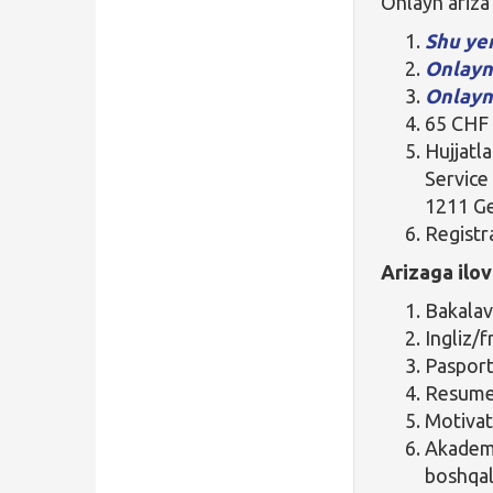
Onlayn ariza 
Shu ye
Onlayn
Onlayn
65 CHF 
Hujjatl
Service
1211 G
Registra
Arizaga ilov
Bakalav
Ingliz/fr
Pasport
Resume
Motivats
Akademi
boshqal