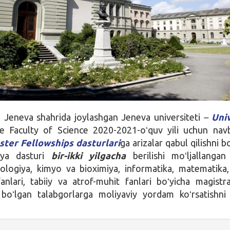
 Jeneva shahrida joylashgan Jeneva universiteti
–
Univ
 Faculty of Science 2020-2021-oʻquv yili uchun nav
ter Fellowships dasturlari
ga arizalar qabul qilishni b
iya dasturi
bir-ikki yilgacha
berilishi moʻljallangan 
ologiya, kimyo va bioximiya, informatika, matematika, 
anlari, tabiiy va atrof-muhit fanlari boʻyicha magistr
a boʻlgan talabgorlarga moliyaviy yordam koʻrsatishni