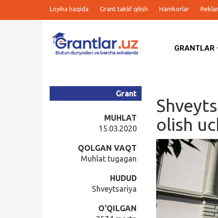
Loyiha haqida
Grant taklif qilish
Hamkorlar
Rekla
GRANTLAR
Grantlar
Tanlovlar
Grant
Shveyts
Ishlar
MUHLAT
olish u
15.03.2020
Kurslar
QOLGAN VAQT
Muhlat tugagan
Blog
HUDUD
Shveytsariya
Yana
O'QILGAN