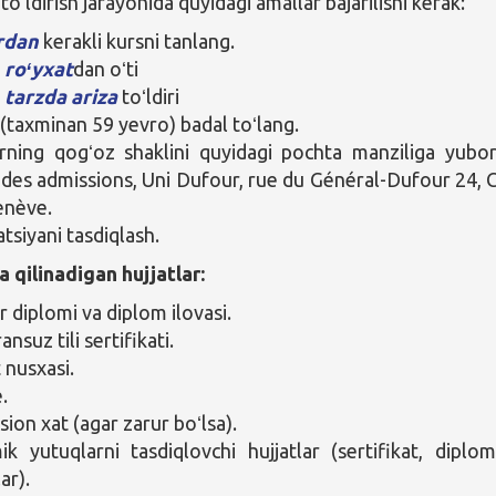
toʻldirish jarayonida quyidagi amallar bajarilishi kerak:
rdan
kerakli kursni tanlang.
 roʻyxat
dan oʻti
 tarzda
ariza
toʻldiri
(taxminan 59 yevro) badal toʻlang.
arning qogʻoz shaklini quyidagi pochta manziliga yubor
 des admissions, Uni Dufour, rue du Général-Dufour 24, 
enève.
tsiyani tasdiqlash.
a qilinadigan hujjatlar:
r diplomi va diplom ilovasi.
ansuz tili sertifikati.
 nusxasi.
.
ion xat (agar zarur boʻlsa).
k yutuqlarni tasdiqlovchi hujjatlar (sertifikat, diplo
ar).