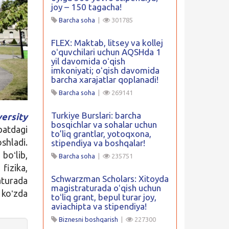
joy – 150 tagacha!
Barcha soha
|
301785
FLEX: Maktab, litsey va kollej
oʻquvchilari uchun AQSHda 1
yil davomida oʻqish
imkoniyati; oʻqish davomida
barcha xarajatlar qoplanadi!
Barcha soha
|
269141
Turkiye Burslari: barcha
ersity
bosqichlar va sohalar uchun
batdagi
to’liq grantlar, yotoqxona,
oshladi.
stipendiya va boshqalar!
boʻlib,
Barcha soha
|
235751
fizika,
Schwarzman Scholars: Xitoyda
aturada
magistraturada oʻqish uchun
 koʻzda
toʻliq grant, bepul turar joy,
aviachipta va stipendiya!
Biznesni boshqarish
|
227300