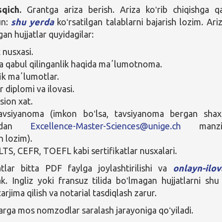
sqich.
Grantga ariza berish. Ariza koʻrib chiqishga q
un:
shu yerda
koʻrsatilgan talablarni bajarish lozim. Ari
igan hujjatlar quyidagilar:
 nusxasi.
a qabul qilinganlik haqida maʼlumotnoma.
ik maʼlumotlar.
 diplomi va ilovasi.
sion xat.
avsiyanoma (imkon boʻlsa, tavsiyanoma bergan shax
nidan
Excellence-Master-Sciences@unige.ch
manzil
h lozim).
LTS, CEFR, TOEFL kabi sertifikatlar nusxalari.
atlar bitta PDF faylga joylashtirilishi va
onlayn-ilov
k. Ingliz yoki fransuz tilida boʻlmagan hujjatlarni shu 
tarjima qilish va notarial tasdiqlash zarur.
arga mos nomzodlar saralash jarayoniga qoʻyiladi.