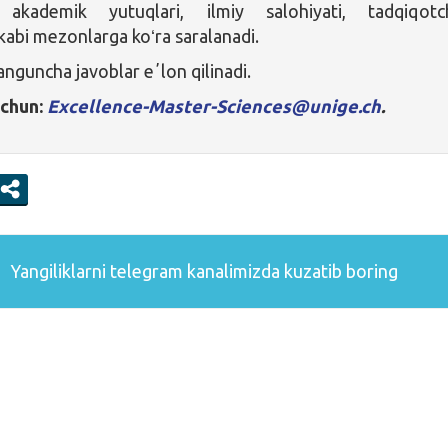
akademik yutuqlari, ilmiy salohiyati, tadqiqotch
 kabi mezonlarga koʻra saralanadi.
anguncha javoblar eʼlon qilinadi.
uchun:
Excellence-Master-Sciences@unige.ch
.
Yangiliklarni
telegram
kanalimizda kuzatib boring