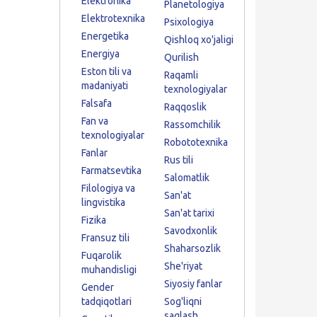
Elektronika
Planetologiya
Elektrotexnika
Psixologiya
Energetika
Qishloq xo'jaligi
Energiya
Qurilish
Eston tili va
Raqamli
madaniyati
texnologiyalar
Falsafa
Raqqoslik
Fan va
Rassomchilik
texnologiyalar
Robototexnika
Fanlar
Rus tili
Farmatsevtika
Salomatlik
Filologiya va
San'at
lingvistika
San'at tarixi
Fizika
Savodxonlik
Fransuz tili
Shaharsozlik
Fuqarolik
She'riyat
muhandisligi
Siyosiy fanlar
Gender
tadqiqotlari
Sog'liqni
saqlash