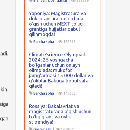
Biznesni boshqarish
|
227359
Yaponiya: Magistratura va
doktorantura bosqichida
oʻqish uchun MEXT toʻliq
grantiga hujjatlar qabul
qilinmoqda!
Barcha soha
|
178815
adi.
ClimateScience Olympiad
2024: 25 yoshgacha
boʻlganlar uchun onlayn
olimpiada: mukofot
jamgʻarmasi 15 000 dollar va
gʻoliblar Bakuga bepul safar
qiladi!
kin.
Barcha soha
|
149603
siga
Rossiya: Bakalavriat va
magistraturada o’qish uchun
to’liq grant va oylik
lgan
stipendiya!
Dasturlash
|
143827