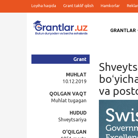
Loyiha haqida
Grant taklif qilish
Hamkorlar
Rekla
GRANTLAR
Grantlar
Tanlovlar
Grant
Shveytsa
Ishlar
MUHLAT
boʻyich
10.12.2019
va post
Kurslar
QOLGAN VAQT
Muhlat tugagan
Blog
HUDUD
Shveytsariya
Yana
O'QILGAN