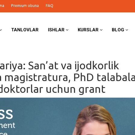
ma
Premium obuna
FAQ
TANLOVLAR
ISHLAR
KURSLAR
BLOG
riya: San’at va ijodkorlik
a magistratura, PhD talabala
doktorlar uchun grant