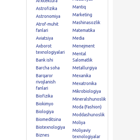
Arxitektura
Mantiq
Astrofizika
Marketing
Astronomiya
Mashinasozlik
Atrof-muhit
fanlari
Matematika
Aviatsiya
Media
Axborot
Menejment
texnologiyalari
Mental
Bank ishi
Salomatlik
Barcha soha
Metallurgiya
Barqaror
Mexanika
rivojlanish
Mexatronika
fanlari
Mikrobiologiya
Biofizika
Mineralshunoslik
Biokimyo
Moda (Fashion)
Biologiya
Moddashunoslik
Biomeditsina
Moliya
Biotexnologiya
Moliyaviy
Biznes
texnologiyalar