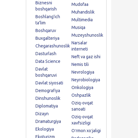
Biznesni
Mudofaa
boshqarish
Muhandislik
Boshlang'ich
Multimedia
ta'lim
Musiqa
Boshqaruv
Muzeyshunoslik
Buxgalteriya
Narsalar
Chegarashunoslik
interneti
Dasturlash
Neft va gaz ishi
Data Science
Nemis tili
Davlat
Nevrologiya
boshqaruvi
Neyrobiologiya
Davlat siyosati
Onkologiya
Demografiya
Oshpazlik
Dinshunoslik
Oziq-ovqat
Diplomatiya
sanoati
Dizayn
Oziq-ovqat
Dramaturgiya
xavfsizligi
Ekologiya
Oʻrmon xoʻjaligi
Ekoturizm