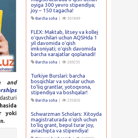
oyiga 300 yevro stipendiya;
joy – 150 tagacha!
Barcha soha
|
301849
FLEX: Maktab, litsey va kollej
oʻquvchilari uchun AQSHda 1
yil davomida oʻqish
imkoniyati; oʻqish davomida
barcha xarajatlar qoplanadi!
Barcha soha
|
269235
Turkiye Burslari: barcha
bosqichlar va sohalar uchun
ch and
to’liq grantlar, yotoqxona,
rships
stipendiya va boshqalar!
dasturi
Barcha soha
|
235826
hasida
r yoki
Schwarzman Scholars: Xitoyda
magistraturada oʻqish uchun
n.
toʻliq grant, bepul turar joy,
aviachipta va stipendiya!