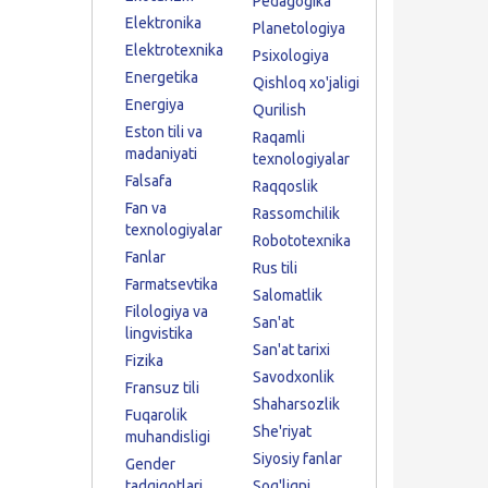
Pedagogika
Elektronika
Planetologiya
Elektrotexnika
Psixologiya
Energetika
Qishloq xo'jaligi
Energiya
Qurilish
Eston tili va
Raqamli
madaniyati
texnologiyalar
Falsafa
Raqqoslik
Fan va
Rassomchilik
texnologiyalar
Robototexnika
Fanlar
Rus tili
Farmatsevtika
Salomatlik
Filologiya va
San'at
lingvistika
San'at tarixi
Fizika
Savodxonlik
Fransuz tili
Shaharsozlik
Fuqarolik
She'riyat
muhandisligi
Siyosiy fanlar
Gender
tadqiqotlari
Sog'liqni