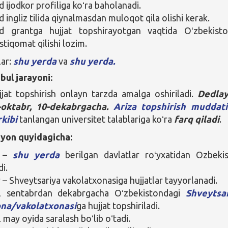
ijodkor profiliga koʻra baholanadi.
ingliz tilida qiynalmasdan muloqot qila olishi kerak.
 grantga hujjat topshirayotgan vaqtida Oʻzbekist
stiqomat qilishi lozim.
lar:
shu yerda
va
shu yerda.
bul jarayoni:
jat topshirish onlayn tarzda amalga oshiriladi.
Dedlay
-oktabr, 10-dekabrgacha.
Ariza topshirish muddat
rkibi
tanlangan universitet talablariga koʻra
farq qiladi
.
yon quyidagicha:
t –
shu yerda
berilgan davlatlar roʻyxatidan Ozbeki
i.
 – Shveytsariya vakolatxonasiga hujjatlar tayyorlanadi.
il sentabrdan dekabrgacha Oʻzbekistondagi
Shveytsa
ona/vakolatxonasi
ga hujjat topshiriladi.
 may oyida saralash boʻlib oʻtadi.