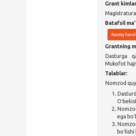
Grant kimla
Magistratura
Batafsil ma'
Rasmiy havol
Grantning ma
Dasturga qa
Mukofot hajm
Talablar:
Nomzod quyid
Dastur
Oʻbekis
Nomzod 
ega boʻl
Nomzod 
boʻlishi