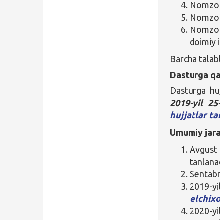
Nomzod 
Nomzod 
Nomzod
doimiy i
Barcha talab
Dasturga qa
Dasturga huj
2019-yil 25
hujjatlar ta
Umumiy jara
Avgus
tanlanad
Sentabr
2019-y
elchix
2020-yil