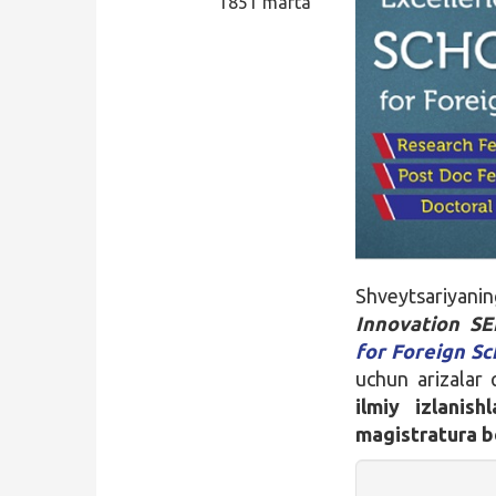
1851 marta
Qidirish
Kirish
Shveytsariyan
Innovation SE
for Foreign Sc
uchun arizalar
ilmiy izlanis
magistratura bo