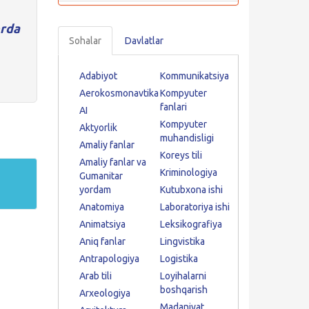
rda
Sohalar
Davlatlar
Adabiyot
Kommunikatsiya
Aerokosmonavtika
Kompyuter
fanlari
AI
Kompyuter
Aktyorlik
muhandisligi
Amaliy fanlar
Koreys tili
Amaliy fanlar va
Kriminologiya
Gumanitar
yordam
Kutubxona ishi
Anatomiya
Laboratoriya ishi
Animatsiya
Leksikografiya
Aniq fanlar
Lingvistika
Antrapologiya
Logistika
Arab tili
Loyihalarni
boshqarish
Arxeologiya
Madaniyat