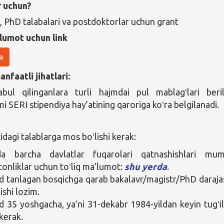
r uchun?
, PhD talabalari va postdoktorlar uchun grant
lumot uchun link
a
nfaatli jihatlari:
bul qilinganlara turli hajmdai pul mablagʻlari beril
i SERI stipendiya hay’atining qaroriga koʻra belgilanadi.
agi talablarga mos boʻlishi kerak:
da barcha davlatlar fuqarolari qatnashishlari mum
tonliklar uchun toʻliq ma’lumot:
shu yerda
.
tanlagan bosqichga qarab bakalavr/magistr/PhD daraja
ishi lozim.
35 yoshgacha, ya’ni 31-dekabr 1984-yildan keyin tugʻi
 kerak.