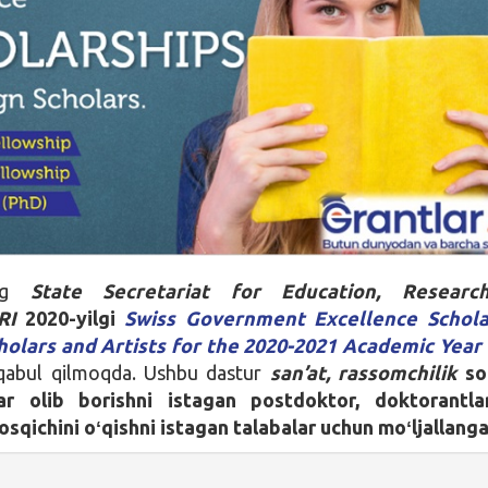
ing
State Secretariat for Education, Resear
RI
2020-yilgi
Swiss Government Excellence Schola
holars and Artists for the 2020-2021 Academic Year
 qabul qilmoqda. Ushbu dastur
san’at, rassomchilik
so
hlar olib borishni istagan postdoktor, doktorantla
sqichini oʻqishni istagan talabalar uchun moʻljallanga