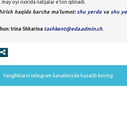
 may oyi oxirida natijalar e’lon qilinadi.
hirish haqida barcha ma’lumot:
shu yerda
va
shu ye
un: Irina Shkarina
tashkent@eda.admin.ch
.
Yangiliklarni
telegram
kanalimizda kuzatib boring