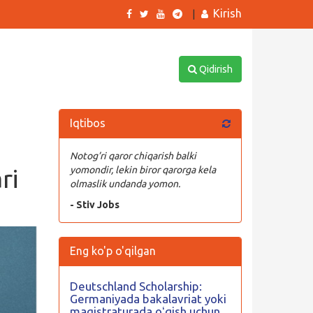
Kirish
|
Qidirish
Iqtibos
Notog’ri qaror chiqarish balki
ri
yomondir, lekin biror qarorga kela
olmaslik undanda yomon.
- Stiv Jobs
Eng ko'p o'qilgan
Deutschland Scholarship:
Germaniyada bakalavriat yoki
magistraturada oʻqish uchun