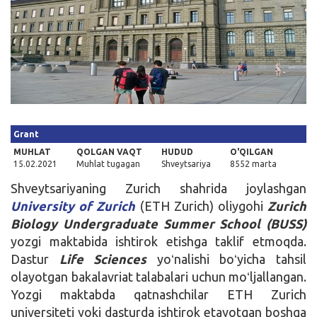
Kirish
Grant
MUHLAT
QOLGAN VAQT
HUDUD
O'QILGAN
15.02.2021
Muhlat tugagan
Shveytsariya
8552 marta
Shveytsariyaning Zurich shahrida joylashgan
University of Zurich
(ETH Zurich) oliygohi
Zurich
Biology Undergraduate Summer School (BUSS)
yozgi maktabida ishtirok etishga taklif etmoqda.
Dastur
Life Sciences
yoʻnalishi boʻyicha tahsil
olayotgan bakalavriat talabalari uchun moʻljallangan.
Yozgi maktabda qatnashchilar ETH Zurich
universiteti yoki dasturda ishtirok etayotgan boshqa