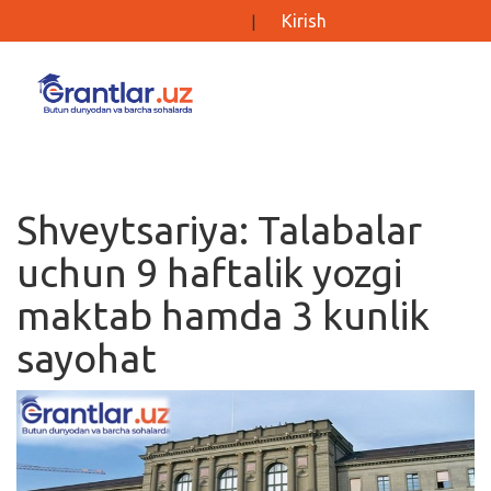
Kirish
|
Grantlar
Tanlovlar
Shveytsariya: Talabalar
Ishlar
uchun 9 haftalik yozgi
Kurslar
maktab hamda 3 kunlik
Blog
sayohat
Yana
Qidirish