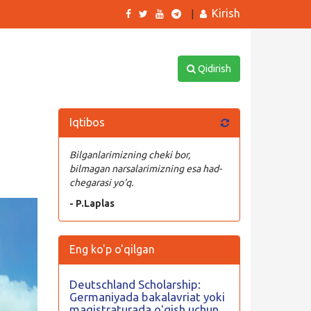
Kirish
|
Qidirish
Iqtibos
Bilganlarimizning cheki bor,
bilmagan narsalarimizning esa had-
chegarasi yo‘q.
- P.Laplas
Eng ko'p o'qilgan
Deutschland Scholarship:
Germaniyada bakalavriat yoki
magistraturada oʻqish uchun