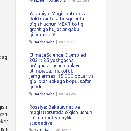
Biznesni boshqarish
|
227351
Yaponiya: Magistratura va
doktorantura bosqichida
oʻqish uchun MEXT toʻliq
grantiga hujjatlar qabul
qilinmoqda!
Barcha soha
|
178811
ClimateScience Olympiad
dagi
2024: 25 yoshgacha
boʻlganlar uchun onlayn
olimpiada: mukofot
jamgʻarmasi 15 000 dollar va
gʻoliblar Bakuga bepul safar
qiladi!
Barcha soha
|
149595
ishi
Rossiya: Bakalavriat va
magistraturada o’qish uchun
xshi
to’liq grant va oylik
ekor
stipendiya!
ishi
Dasturlash
|
143825