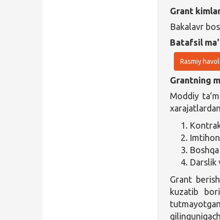
Grant kimla
Bakalavr bos
Batafsil ma'
Rasmiy havol
Grantning ma
Moddiy ta’mi
xarajatlardan
Kontrak
Imtihon
Boshqa 
Darslik 
Grant berish
kuzatib bor
tutmayotga
qilingunigach