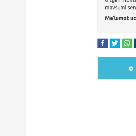
mavsumi sent
Ma’lumot u