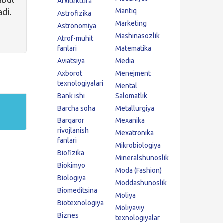
Arxitektura
adi.
Mantiq
Astrofizika
Marketing
Astronomiya
Mashinasozlik
Atrof-muhit
fanlari
Matematika
Aviatsiya
Media
Axborot
Menejment
texnologiyalari
Mental
Bank ishi
Salomatlik
Barcha soha
Metallurgiya
Barqaror
Mexanika
rivojlanish
Mexatronika
fanlari
Mikrobiologiya
Biofizika
Mineralshunoslik
Biokimyo
Moda (Fashion)
Biologiya
Moddashunoslik
Biomeditsina
Moliya
Biotexnologiya
Moliyaviy
Biznes
texnologiyalar