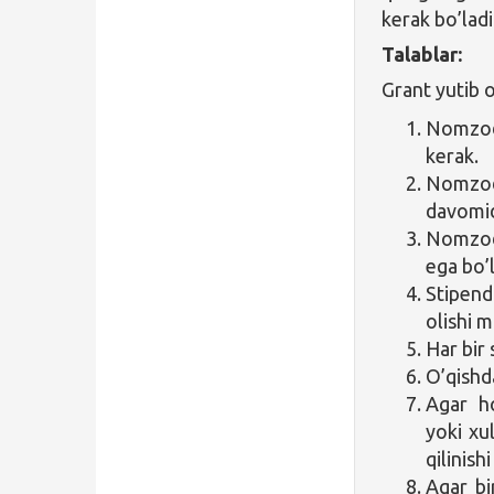
kerak bo’ladi
Talablar:
Grant yutib 
Nomzod 
kerak.
Nomzod 
davomid
Nomzod 
ega bo’l
Stipend
olishi 
Har bir 
O’qishd
Agar ho
yoki xu
qilinish
Agar bi