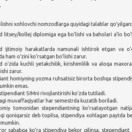
.
olishni xohlovchi nomzodlarga quyidagi talablar qo’yilgan
litsey/kollej diplomiga ega bo’lishi va baholari a’lo bo’l
ijtimoiy harakatlarda namunali ishtirok etgan va o’
a ham o’zini ko’rsatgan bo’lishi zarur.
o’zida kuchli yetakchilik, kirishimlilik va aloqa maxora
ishi zarur.
iant homiyning yozma ruhsatisiz birorta boshqa stipendi
mumkin emas.
stipendiant SIMni rivojlantirishi ko’zda tutiladi.
agi muvaffaqiyatlar har semestrda kuzatib boriladi.
miy tomonidan stependiantning ko’rsatayotgan natija
lqi qoniqarsiz deb topilsa, stipendiya xohlagan paytda b
i mumkin.
ror sababga ko’ra stipendiya bekor qilinsa, stependiant