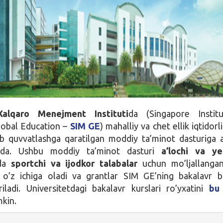
Xalqaro Menejment Instituti
da (Singapore Instit
obal Education –
SIM GE
) mahalliy va chet ellik iqtidorl
ab quvvatlashga qaratilgan moddiy ta’minot dasturiga a
qda. Ushbu moddiy ta’minot dasturi
a’lochi va ye
da
sportchi va ijodkor talabalar
uchun mo’ljallangan
i o’z ichiga oladi va grantlar SIM GE’ning bakalavr b
riladi. Universitetdagi bakalavr kurslari ro’yxatini
bu
mkin.