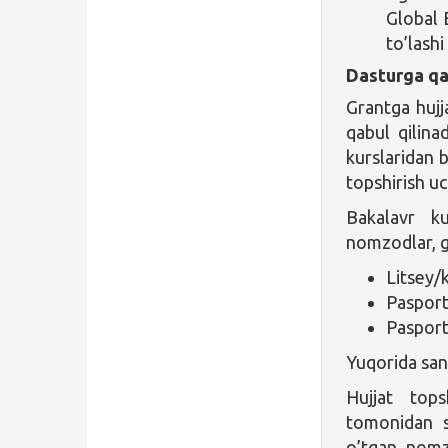
Global 
to’lashi
Dasturga qa
Grantga hujja
qabul qilin
kurslaridan b
topshirish u
Bakalavr ku
nomzodlar, gr
Litsey/k
Pasport
Pasport
Yuqorida sana
Hujjat top
tomonidan s
o’tgan nomz