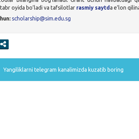
abr oyida bo’ladi va tafsilotlar
rasmiy saytd
a e’lon qilin
chun:
scholarship@sim.edu.sg
Yangiliklarni
telegram
kanalimizda kuzatib boring