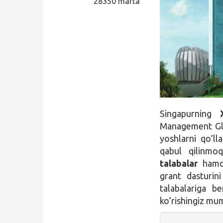
28350 marta
Qidirish
Kirish
Singapurning
Management Gl
yoshlarni qo’ll
qabul qilinmo
talabalar
ham
grant dasturin
talabalariga be
ko’rishingiz mu