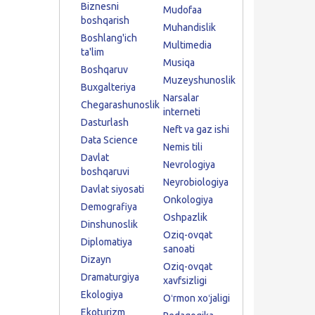
Biznesni
Mudofaa
boshqarish
Muhandislik
Boshlang'ich
Multimedia
ta'lim
Musiqa
Boshqaruv
Muzeyshunoslik
Buxgalteriya
Narsalar
Chegarashunoslik
interneti
Dasturlash
Neft va gaz ishi
Data Science
Nemis tili
Davlat
Nevrologiya
boshqaruvi
Neyrobiologiya
Davlat siyosati
Onkologiya
Demografiya
Oshpazlik
Dinshunoslik
Oziq-ovqat
Diplomatiya
sanoati
Dizayn
Oziq-ovqat
Dramaturgiya
xavfsizligi
Ekologiya
Oʻrmon xoʻjaligi
Ekoturizm