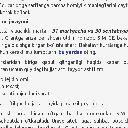
Educationga sarflanga barcha homiylik mablag’larini qayt
 kerak bo’ladi.
bul jarayoni:
tlar yiliga ikki marta –
31-martgacha va 30-sentabrga
adi. Grantga ariza berishdan oldin nomzod SIM GE baka
iriga o’qishga kirgan bo’lishi shart. Bakalavr kurslariga hu
chun kerakli ma’lumotlarni
bu yerdan
oling.
rslaridan biriga qabul qilnganligi haqida xabar o
an uchun quyidagi hujjatlarni tayyorlashi lizm:
ollej diplomi;
 nusxasi;
 surati hajmidagi surat.
b o’tilgan hujjatlar quyidagi manzilga yuboriladi:
shirish bosqichidan o’tgan barcha nomzodlar SIM
uhbatdan o’tkaziladi. Universitet faqat suhbat bosqic
odlar bilangina bog’lanadi. Grant uchun navbatdagi q