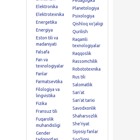
Pedagogika
Elektronika
Planetologiya
Elektrotexnika
Psixologiya
Energetika
Qishloq xo'jaligi
Energiya
Qurilish
Eston tili va
Raqamli
madaniyati
texnologiyalar
Falsafa
Raqqoslik
Fan va
Rassomchilik
texnologiyalar
Robototexnika
Fanlar
Rus tili
Farmatsevtika
Salomatlik
Filologiya va
San'at
lingvistika
San'at tarixi
Fizika
Savodxonlik
Fransuz tili
Shaharsozlik
Fuqarolik
She'riyat
muhandisligi
Siyosiy fanlar
Gender
tadqiqotlari
Sog'liqni