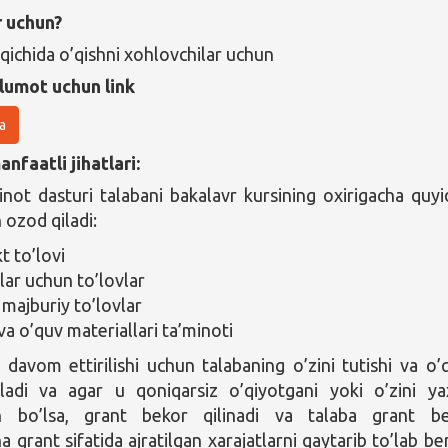
r uchun?
qichida o’qishni xohlovchilar uchun
lumot uchun link
a
nfaatli jihatlari:
not dasturi talabani bakalavr kursining oxirigacha quyi
 ozod qiladi:
t to’lovi
lar uchun to’lovlar
majburiy to’lovlar
va o’quv materiallari ta’minoti
 davom ettirilishi uchun talabaning o’zini tutishi va o’q
iladi va agar u qoniqarsiz o’qiyotgani yoki o’zini ya
n bo’lsa, grant bekor qilinadi va talaba grant b
a grant sifatida ajratilgan xarajatlarni qaytarib to’lab ber