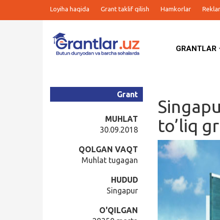
Loyiha haqida
Grant taklif qilish
Hamkorlar
Rekla
GRANTLAR
Grantlar
Tanlovlar
Grant
Singapu
Ishlar
MUHLAT
to’liq g
30.09.2018
Kurslar
QOLGAN VAQT
Muhlat tugagan
Blog
HUDUD
Singapur
Yana
O'QILGAN