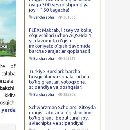
oyiga 300 yevro stipendiya;
joy – 150 tagacha!
Barcha soha
|
301836
FLEX: Maktab, litsey va kollej
oʻquvchilari uchun AQSHda 1
yil davomida oʻqish
imkoniyati; oʻqish davomida
barcha xarajatlar qoplanadi!
Barcha soha
|
269212
ute of
Turkiye Burslari: barcha
i talaba
bosqichlar va sohalar uchun
rizalar
to’liq grantlar, yotoqxona,
stipendiya va boshqalar!
takchi
 ikkita
Barcha soha
|
235808
osqichi
Schwarzman Scholars: Xitoyda
 yerda
magistraturada oʻqish uchun
toʻliq grant, bepul turar joy,
aviachipta va stipendiya!