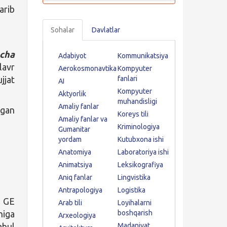
arib
Sohalar
Davlatlar
cha
Adabiyot
Kommunikatsiya
lavr
Aerokosmonavtika
Kompyuter
jjat
fanlari
AI
Kompyuter
Aktyorlik
muhandisligi
Amaliy fanlar
lgan
Koreys tili
Amaliy fanlar va
Kriminologiya
Gumanitar
yordam
Kutubxona ishi
Anatomiya
Laboratoriya ishi
Animatsiya
Leksikografiya
Aniq fanlar
Lingvistika
Antrapologiya
Logistika
 GE
Arab tili
Loyihalarni
higa
boshqarish
Arxeologiya
abul
Madaniyat