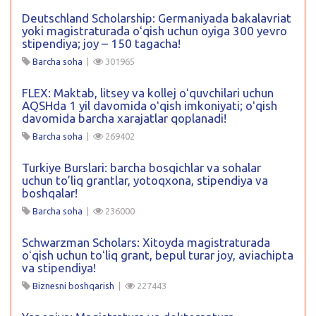
Deutschland Scholarship: Germaniyada bakalavriat
yoki magistraturada oʻqish uchun oyiga 300 yevro
stipendiya; joy – 150 tagacha!
Barcha soha
|
301965
FLEX: Maktab, litsey va kollej oʻquvchilari uchun
AQSHda 1 yil davomida oʻqish imkoniyati; oʻqish
davomida barcha xarajatlar qoplanadi!
Barcha soha
|
269402
Turkiye Burslari: barcha bosqichlar va sohalar
uchun to’liq grantlar, yotoqxona, stipendiya va
boshqalar!
Barcha soha
|
236000
Schwarzman Scholars: Xitoyda magistraturada
oʻqish uchun toʻliq grant, bepul turar joy, aviachipta
va stipendiya!
Biznesni boshqarish
|
227443