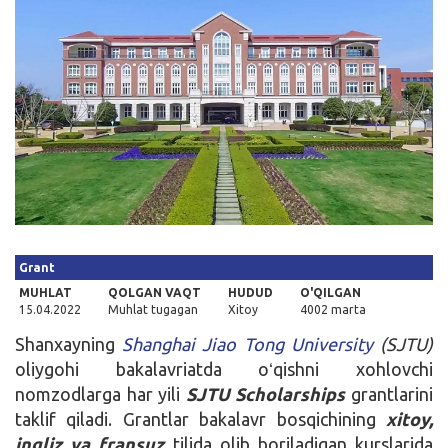
Kirish
Grant
MUHLAT
QOLGAN VAQT
HUDUD
O'QILGAN
15.04.2022
Muhlat tugagan
Xitoy
4002 marta
Shanxayning
Shanghai Jiao Tong University
(SJTU)
oliygohi bakalavriatda oʻqishni xohlovchi
nomzodlarga har yili
SJTU Scholarships
grantlarini
taklif qiladi. Grantlar bakalavr bosqichining
xitoy,
ingliz va fransuz
tilida olib boriladigan kurslarida