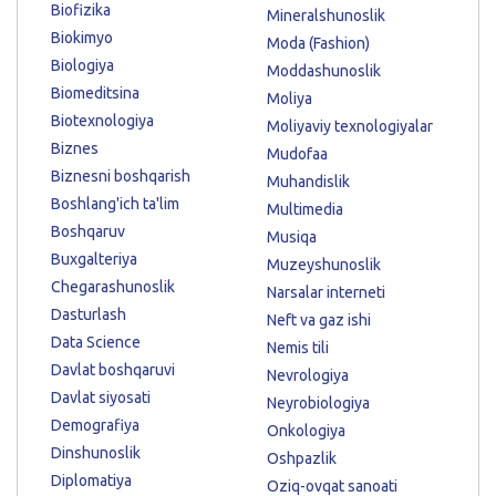
Biofizika
Mineralshunoslik
Biokimyo
Moda (Fashion)
Biologiya
Moddashunoslik
Biomeditsina
Moliya
Biotexnologiya
Moliyaviy texnologiyalar
Biznes
Mudofaa
Biznesni boshqarish
Muhandislik
Boshlang'ich ta'lim
Multimedia
Boshqaruv
Musiqa
Buxgalteriya
Muzeyshunoslik
Chegarashunoslik
Narsalar interneti
Dasturlash
Neft va gaz ishi
Data Science
Nemis tili
Davlat boshqaruvi
Nevrologiya
Davlat siyosati
Neyrobiologiya
Demografiya
Onkologiya
Dinshunoslik
Oshpazlik
Diplomatiya
Oziq-ovqat sanoati