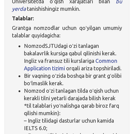
Universitetda o’qish xarajatlari bilan
bu
yerda
tanishishingiz mumkin.
Talablar:
Grantga nomzodlar uchun qoʻyilgan umumiy
talablar quyidagicha:
NomzodSJTUdagi oʻzi tanlagan
bakalavrlik kursiga qabul qilinishi kerak.
Ingliz va fransuz tili kurslariga
Common
Application tizimi
orqali ariza topshiriladi.
Bir vaqning oʻzida boshqa bir grant gʻolibi
boʻlmaslik kerak.
Nomzod oʻzi tanlagan tilda oʻqish uchun
kerakli tilni yetarli darajada bilish kerak
*til talablari yoʻnalishga qarab biroz farq
qilishi mumkin):
– Ingliz tilidagi dasturlar uchun kamida
IELTS 6.0;