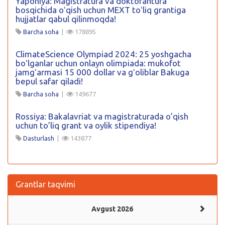
Yaponiya: Magistratura va doktorantura
bosqichida oʻqish uchun MEXT toʻliq grantiga
hujjatlar qabul qilinmoqda!
Barcha soha
|
178895
ClimateScience Olympiad 2024: 25 yoshgacha
boʻlganlar uchun onlayn olimpiada: mukofot
jamgʻarmasi 15 000 dollar va gʻoliblar Bakuga
bepul safar qiladi!
Barcha soha
|
149677
Rossiya: Bakalavriat va magistraturada o’qish
uchun to’liq grant va oylik stipendiya!
Dasturlash
|
143877
Grantlar taqvimi
Avgust 2026