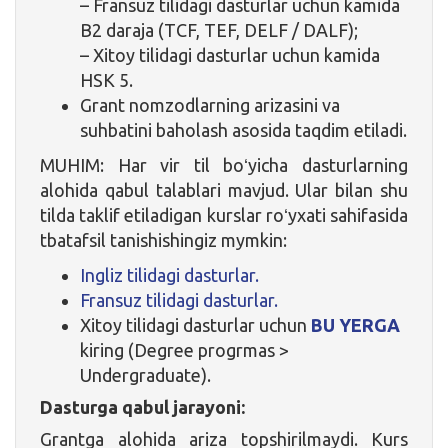
– Fransuz tilidagi dasturlar uchun kamida
B2 daraja (TCF, TEF, DELF / DALF);
– Xitoy tilidagi dasturlar uchun kamida
HSK 5.
Grant nomzodlarning arizasini va
suhbatini baholash asosida taqdim etiladi.
MUHIM: Har vir til boʻyicha dasturlarning
alohida qabul talablari mavjud. Ular bilan shu
tilda taklif etiladigan kurslar roʻyxati sahifasida
tbatafsil tanishishingiz mymkin:
Ingliz tilidagi dasturlar.
Fransuz tilidagi dasturlar.
Xitoy tilidagi dasturlar uchun
BU YERGA
kiring (Degree progrmas >
Undergraduate).
Dasturga qabul jarayoni:
Grantga alohida ariza topshirilmaydi. Kurs