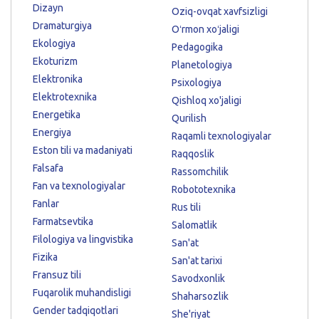
Dizayn
Oziq-ovqat xavfsizligi
Dramaturgiya
Oʻrmon xoʻjaligi
Ekologiya
Pedagogika
Ekoturizm
Planetologiya
Elektronika
Psixologiya
Elektrotexnika
Qishloq xo'jaligi
Energetika
Qurilish
Energiya
Raqamli texnologiyalar
Eston tili va madaniyati
Raqqoslik
Falsafa
Rassomchilik
Fan va texnologiyalar
Robototexnika
Fanlar
Rus tili
Farmatsevtika
Salomatlik
Filologiya va lingvistika
San'at
Fizika
San'at tarixi
Fransuz tili
Savodxonlik
Fuqarolik muhandisligi
Shaharsozlik
Gender tadqiqotlari
She'riyat