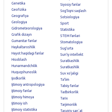
Genetika
Siyosiy fanlar
Geofizika
Sog'liqni saqlash
Geografiya
Sotsiologiya
Geologiya
Sport
Gidrometeorologiya
Statistika
Grafik dizayn
STEM fanlari
Gumanitar fanlar
Stomatologiya
Haykaltaroshlik
Sug'urta
Hayot haqidagi fanlar
Sun'iy intellekt
Hisoblash
Suratkashlik
Hunarmandchilik
Suratkashlik
Huquqshunoslik
Suv xo'jaligi
Ijodkorlik
Ta'lim
Ijtimoiy antropologiya
Tabiiy fanlar
Ijtimoiy fanlar
Tadbirkorlik
Ijtimoiy himoya
Tarix
Ijtimoiy ish
Tarjimonlik
Ijtimoiy statistika
Tasviriy sanʼat