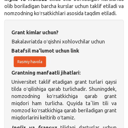
olib boriladigan barcha kurslar uchun taklif etiladi va
nomzodning koʻrsatkichlari asosida taqdim etiladi.
Grant kimlar uchun?
Bakalavriatda oʻqishni xohlovchilar uchun
Batafsil ma'lumot uchun link
Rasmiy havola
Grantning manfaatli jihatlari:
Universitet taklif etadigan grant turlari qaysi
tilda oʻqilishiga qarab turlichadir. Shuningdek,
nomzodning koʻrsatkichiga qarab grant
miqdori ham turlicha. Quyida taʼlim tili va
nomzod koʻrsatkichiga qarab beriladigan grant
miqdorlarini keltirib oʻtamiz.
Ingliz va fransuz
tilidagi dasturlar uchun