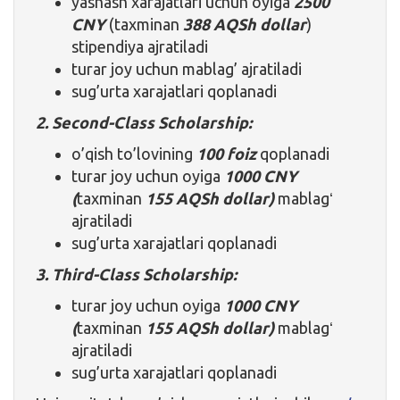
yashash xarajatlari uchun oyiga
2500
CNY
(taxminan
388 AQSh dollar
)
stipendiya ajratiladi
turar joy uchun mablag’ ajratiladi
sug’urta xarajatlari qoplanadi
2. Second-Class Scholarship:
o’qish to’lovining
100 foiz
qoplanadi
turar joy uchun oyiga
1000 CNY
(
taxminan
155 AQSh dollar)
mablagʻ
ajratiladi
sug’urta xarajatlari qoplanadi
3. Third-Class Scholarship:
turar joy uchun oyiga
1000 CNY
(
taxminan
155 AQSh dollar)
mablagʻ
ajratiladi
sug’urta xarajatlari qoplanadi