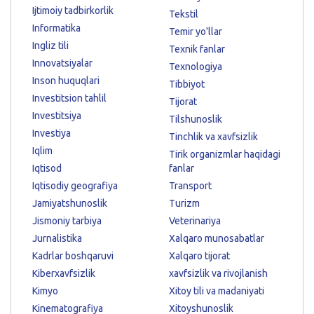
Ijtimoiy tadbirkorlik
Tekstil
Informatika
Temir yo'llar
Ingliz tili
Texnik fanlar
Innovatsiyalar
Texnologiya
Inson huquqlari
Tibbiyot
Investitsion tahlil
Tijorat
Investitsiya
Tilshunoslik
Investiya
Tinchlik va xavfsizlik
Iqlim
Tirik organizmlar haqidagi
Iqtisod
fanlar
Iqtisodiy geografiya
Transport
Jamiyatshunoslik
Turizm
Jismoniy tarbiya
Veterinariya
Jurnalistika
Xalqaro munosabatlar
Kadrlar boshqaruvi
Xalqaro tijorat
Kiberxavfsizlik
xavfsizlik va rivojlanish
Kimyo
Xitoy tili va madaniyati
Kinematografiya
Xitoyshunoslik