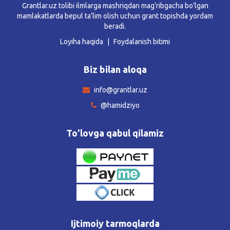
Grantlar.uz tolibi ilmlarga mashriqdan mag’ribgacha bo’lgan
mamlakatlarda bepul ta’lim olish uchun grant topishda yordam
beradi.
Loyiha haqida
Foydalanish bitimi
Biz bilan aloqa
info@grantlar.uz
@hamidziyo
To'lovga qabul qilamiz
Ijtimoiy tarmoqlarda