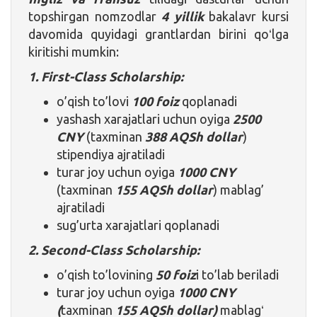
topshirgan nomzodlar
4 yillik
bakalavr kursi
davomida quyidagi grantlardan birini qoʻlga
kiritishi mumkin:
1. First-Class Scholarship:
o’qish to’lovi
100 foiz
qoplanadi
yashash xarajatlari uchun oyiga
2500
CNY
(taxminan
388 AQSh dollar
)
stipendiya ajratiladi
turar joy uchun oyiga
1000 CNY
(taxminan
155 AQSh dollar
) mablag’
ajratiladi
sug’urta xarajatlari qoplanadi
2. Second-Class Scholarship:
o’qish to’lovining
50 foiz
i to’lab beriladi
turar joy uchun oyiga
1000 CNY
(
taxminan
155 AQSh dollar)
mablagʻ