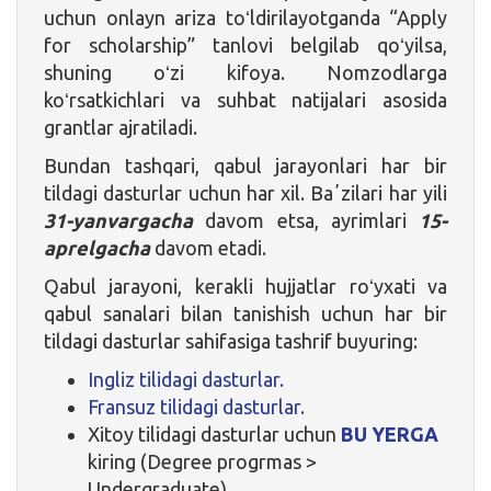
uchun onlayn ariza toʻldirilayotganda “Apply
for scholarship” tanlovi belgilab qoʻyilsa,
shuning oʻzi kifoya. Nomzodlarga
koʻrsatkichlari va suhbat natijalari asosida
grantlar ajratiladi.
Bundan tashqari, qabul jarayonlari har bir
tildagi dasturlar uchun har xil. Baʼzilari har yili
31-yanvargacha
davom etsa, ayrimlari
15-
aprelgacha
davom etadi.
Qabul jarayoni, kerakli hujjatlar roʻyxati va
qabul sanalari bilan tanishish uchun har bir
tildagi dasturlar sahifasiga tashrif buyuring:
Ingliz tilidagi dasturlar.
Fransuz tilidagi dasturlar.
Xitoy tilidagi dasturlar uchun
BU YERGA
kiring (Degree progrmas >
Undergraduate).