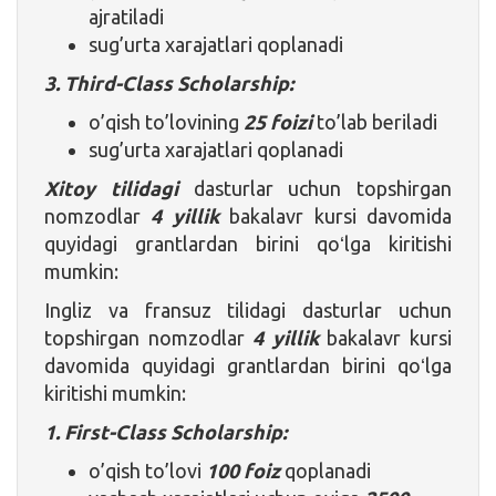
ajratiladi
sug’urta xarajatlari qoplanadi
3. Third-Class Scholarship:
o’qish to’lovining
25 foizi
to’lab beriladi
sug’urta xarajatlari qoplanadi
Xitoy tilidagi
dasturlar uchun topshirgan
nomzodlar
4 yillik
bakalavr kursi davomida
quyidagi grantlardan birini qoʻlga kiritishi
mumkin:
Ingliz va fransuz tilidagi dasturlar uchun
topshirgan nomzodlar
4 yillik
bakalavr kursi
davomida quyidagi grantlardan birini qoʻlga
kiritishi mumkin:
1. First-Class Scholarship:
o’qish to’lovi
100 foiz
qoplanadi