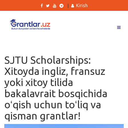
Kirish
|
Grantlar
Tanlovlar
SJTU Scholarships:
Ishlar
Xitoyda ingliz, fransuz
Kurslar
yoki xitoy tilida
Blog
bakalavrait bosqichida
Yana
oʻqish uchun toʻliq va
qisman grantlar!
Qidirish