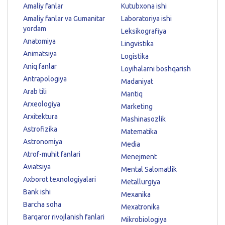
Amaliy fanlar
Kutubxona ishi
Amaliy fanlar va Gumanitar
Laboratoriya ishi
yordam
Leksikografiya
Anatomiya
Lingvistika
Animatsiya
Logistika
Aniq fanlar
Loyihalarni boshqarish
Antrapologiya
Madaniyat
Arab tili
Mantiq
Arxeologiya
Marketing
Arxitektura
Mashinasozlik
Astrofizika
Matematika
Astronomiya
Media
Atrof-muhit fanlari
Menejment
Aviatsiya
Mental Salomatlik
Axborot texnologiyalari
Metallurgiya
Bank ishi
Mexanika
Barcha soha
Mexatronika
Barqaror rivojlanish fanlari
Mikrobiologiya