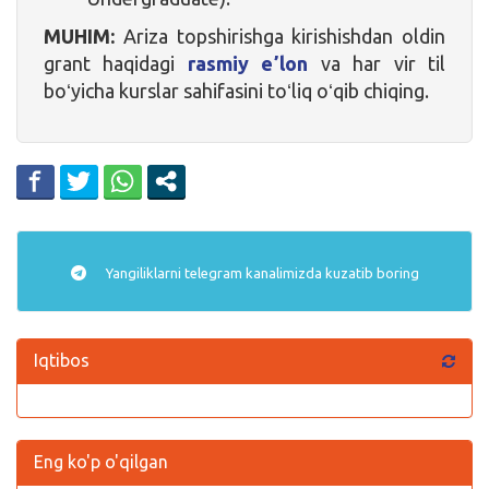
MUHIM:
Ariza topshirishga kirishishdan oldin
grant haqidagi
rasmiy eʼlon
va har vir til
boʻyicha kurslar sahifasini toʻliq oʻqib chiqing.
Yangiliklarni
telegram
kanalimizda kuzatib boring
Iqtibos
Eng ko'p o'qilgan