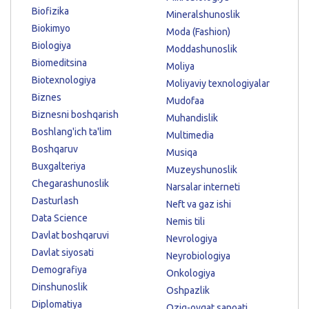
Biofizika
Mineralshunoslik
Biokimyo
Moda (Fashion)
Biologiya
Moddashunoslik
Biomeditsina
Moliya
Biotexnologiya
Moliyaviy texnologiyalar
Biznes
Mudofaa
Biznesni boshqarish
Muhandislik
Boshlang'ich ta'lim
Multimedia
Boshqaruv
Musiqa
Buxgalteriya
Muzeyshunoslik
Chegarashunoslik
Narsalar interneti
Dasturlash
Neft va gaz ishi
Data Science
Nemis tili
Davlat boshqaruvi
Nevrologiya
Davlat siyosati
Neyrobiologiya
Demografiya
Onkologiya
Dinshunoslik
Oshpazlik
Diplomatiya
Oziq-ovqat sanoati