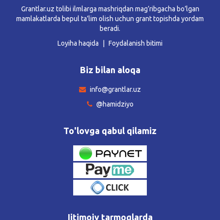
Grantlar.uz tolibi ilmlarga mashriqdan mag’ribgacha bo’lgan
mamlakatlarda bepul ta’lim olish uchun grant topishda yordam
beradi.
Loyiha haqida
Foydalanish bitimi
Biz bilan aloqa
info@grantlar.uz
@hamidziyo
To'lovga qabul qilamiz
Ijtimoiy tarmoqlarda