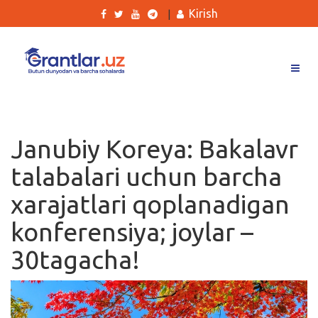
Kirish
|
Grantlar
Tanlovlar
Janubiy Koreya: Bakalavr
Ishlar
talabalari uchun barcha
Kurslar
xarajatlari qoplanadigan
Blog
konferensiya; joylar –
Yana
30tagacha!
Qidirish