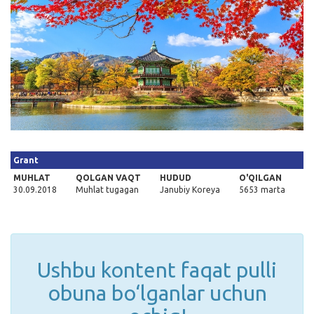
Kirish
Grant
MUHLAT
QOLGAN VAQT
HUDUD
O'QILGAN
30.09.2018
Muhlat tugagan
Janubiy Koreya
5653 marta
Ushbu kontent faqat pulli
obuna bo‘lganlar uchun