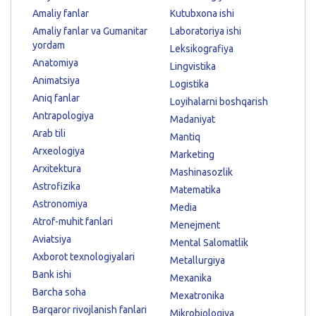
Amaliy fanlar
Kutubxona ishi
Amaliy fanlar va Gumanitar
Laboratoriya ishi
yordam
Leksikografiya
Anatomiya
Lingvistika
Animatsiya
Logistika
Aniq fanlar
Loyihalarni boshqarish
Antrapologiya
Madaniyat
Arab tili
Mantiq
Arxeologiya
Marketing
Arxitektura
Mashinasozlik
Astrofizika
Matematika
Astronomiya
Media
Atrof-muhit fanlari
Menejment
Aviatsiya
Mental Salomatlik
Axborot texnologiyalari
Metallurgiya
Bank ishi
Mexanika
Barcha soha
Mexatronika
Barqaror rivojlanish fanlari
Mikrobiologiya