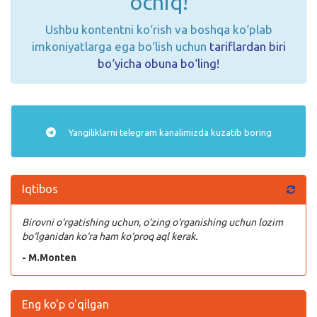
ochiq!
Ushbu kontentni ko‘rish va boshqa ko‘plab
imkoniyatlarga ega bo‘lish uchun
tariflardan biri
bo‘yicha obuna bo‘ling!
Yangiliklarni
telegram
kanalimizda kuzatib boring
Iqtibos
Birovni o‘rgatishing uchun, o‘zing o‘rganishing uchun lozim
bo‘lganidan ko‘ra ham ko‘proq aql kerak.
- M.Monten
Eng ko'p o'qilgan