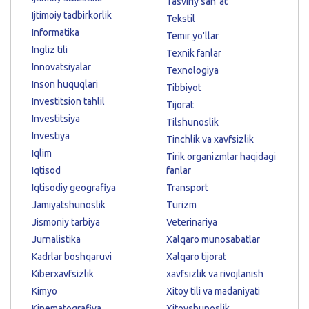
Tasviriy sanʼat
Ijtimoiy tadbirkorlik
Tekstil
Informatika
Temir yo'llar
Ingliz tili
Texnik fanlar
Innovatsiyalar
Texnologiya
Inson huquqlari
Tibbiyot
Investitsion tahlil
Tijorat
Investitsiya
Tilshunoslik
Investiya
Tinchlik va xavfsizlik
Iqlim
Tirik organizmlar haqidagi
Iqtisod
fanlar
Iqtisodiy geografiya
Transport
Jamiyatshunoslik
Turizm
Jismoniy tarbiya
Veterinariya
Jurnalistika
Xalqaro munosabatlar
Kadrlar boshqaruvi
Xalqaro tijorat
Kiberxavfsizlik
xavfsizlik va rivojlanish
Kimyo
Xitoy tili va madaniyati
Kinematografiya
Xitoyshunoslik