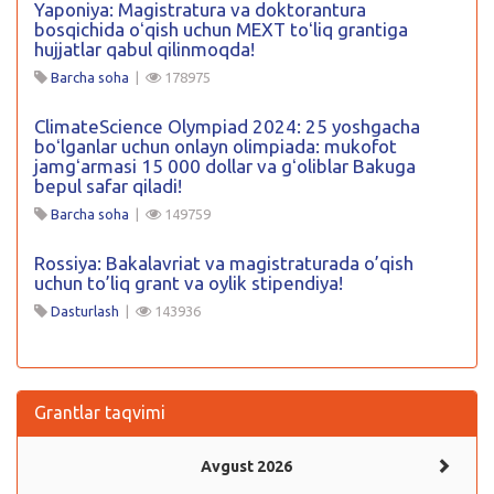
Yaponiya: Magistratura va doktorantura
bosqichida oʻqish uchun MEXT toʻliq grantiga
hujjatlar qabul qilinmoqda!
Barcha soha
|
178975
ClimateScience Olympiad 2024: 25 yoshgacha
boʻlganlar uchun onlayn olimpiada: mukofot
jamgʻarmasi 15 000 dollar va gʻoliblar Bakuga
bepul safar qiladi!
Barcha soha
|
149759
Rossiya: Bakalavriat va magistraturada o’qish
uchun to’liq grant va oylik stipendiya!
Dasturlash
|
143936
Grantlar taqvimi
Avgust 2026