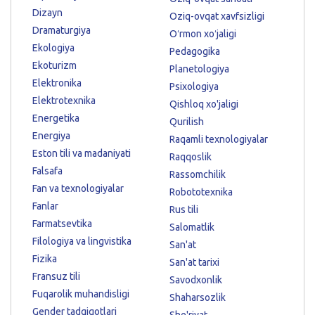
Dizayn
Oziq-ovqat xavfsizligi
Dramaturgiya
Oʻrmon xoʻjaligi
Ekologiya
Pedagogika
Ekoturizm
Planetologiya
Elektronika
Psixologiya
Elektrotexnika
Qishloq xo'jaligi
Energetika
Qurilish
Energiya
Raqamli texnologiyalar
Eston tili va madaniyati
Raqqoslik
Falsafa
Rassomchilik
Fan va texnologiyalar
Robototexnika
Fanlar
Rus tili
Farmatsevtika
Salomatlik
Filologiya va lingvistika
San'at
Fizika
San'at tarixi
Fransuz tili
Savodxonlik
Fuqarolik muhandisligi
Shaharsozlik
Gender tadqiqotlari
She'riyat