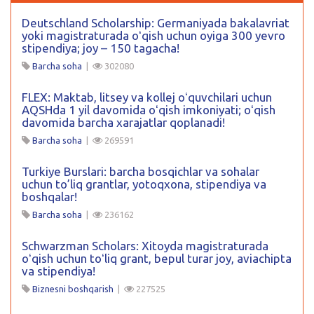
Deutschland Scholarship: Germaniyada bakalavriat
yoki magistraturada oʻqish uchun oyiga 300 yevro
stipendiya; joy – 150 tagacha!
Barcha soha
|
302080
FLEX: Maktab, litsey va kollej oʻquvchilari uchun
AQSHda 1 yil davomida oʻqish imkoniyati; oʻqish
davomida barcha xarajatlar qoplanadi!
Barcha soha
|
269591
Turkiye Burslari: barcha bosqichlar va sohalar
uchun to’liq grantlar, yotoqxona, stipendiya va
boshqalar!
Barcha soha
|
236162
Schwarzman Scholars: Xitoyda magistraturada
oʻqish uchun toʻliq grant, bepul turar joy, aviachipta
va stipendiya!
Biznesni boshqarish
|
227525