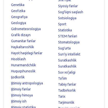
Genetika
Siyosiy fanlar
Geofizika
Sog'liqni saqlash
Geografiya
Sotsiologiya
Geologiya
Sport
Gidrometeorologiya
Statistika
Grafik dizayn
STEM fanlari
Gumanitar fanlar
Stomatologiya
Haykaltaroshlik
Sug'urta
Hayot haqidagi fanlar
Sun'iy intellekt
Hisoblash
Suratkashlik
Hunarmandchilik
Suratkashlik
Huquqshunoslik
Suv xo'jaligi
Ijodkorlik
Ta'lim
Ijtimoiy antropologiya
Tabiiy fanlar
Ijtimoiy fanlar
Tadbirkorlik
Ijtimoiy himoya
Tarix
Ijtimoiy ish
Tarjimonlik
Ijtimoiy statistika