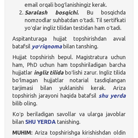
email orqali bogʻlanishingiz kerak.
Saralash bosqichi.
Bu bosqichda
nomzodlar suhbatdan oʻtadi. Til sertifkati
yoʻqlar ingliz tilidan testidan ham oʻtadi.
Aspitanturaga hujjat topshirishdan avval
batafsil
yoʻriqnoma
bilan tanshing.
Hujjat topshirish bepul. Magistratura uchun
ham, PhD uchun ham topshiriladigan barcha
hujjatlar
ingliz tilida
boʻlishi zarur. Ingliz tilida
boʻlmagan hujjatlar notarial tasdiqlangan
tarjimasi bilan yuklanishi kerak. Ariza
topshirish jarayoni haqida batafsil
shu yerda
bilib oling.
Koʻp beriladigan savollar va ularga javoblar
bilan
SHU YERDA
tanishing.
MUHIM:
Ariza topshirishga kirishishdan oldin