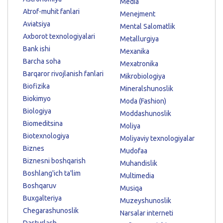
Media
Atrof-muhit fanlari
Menejment
Aviatsiya
Mental Salomatlik
Axborot texnologiyalari
Metallurgiya
Bank ishi
Mexanika
Barcha soha
Mexatronika
Barqaror rivojlanish fanlari
Mikrobiologiya
Biofizika
Mineralshunoslik
Biokimyo
Moda (Fashion)
Biologiya
Moddashunoslik
Biomeditsina
Moliya
Biotexnologiya
Moliyaviy texnologiyalar
Biznes
Mudofaa
Biznesni boshqarish
Muhandislik
Boshlang'ich ta'lim
Multimedia
Boshqaruv
Musiqa
Buxgalteriya
Muzeyshunoslik
Chegarashunoslik
Narsalar interneti
Dasturlash