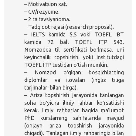
– Motivatsion xat.
– CV/rezyume.
– 2 ta tavsiyanoma.
– Tadqiqot rejasi (research proposal).
– IELTS kamida 5,5 yoki TOEFL iBT
kamida 72 ball TOEFL ITP 543.
Nomzodda til sertifikati boʻlmasa, uni
keyinchalik topshirishi yoki institutdagi
TOEFL ITP testidan oʻtish mumkin.
– Nomzod oʻqigan bosqichlarning
diplomlari va ilovalari (ingliz tiliga
tarjimalari bilan birga).
– Ariza topshirish jarayonida tanlangan
soha boʻyicha ilmiy rahbar koʻrsatilishi
kerak. Ilmiy rahbarlar haqida ma’lumot
PhD kurslarning sahifalarida mavjud
(onlayn ariza topshirish jarayonida
chiqadi). Tanlagan ilmiy rahbaringiz bilan