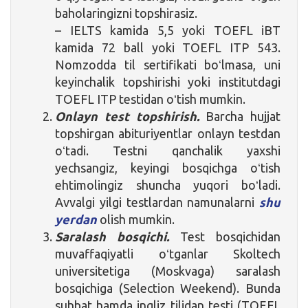
baholaringizni topshirasiz.
– IELTS kamida 5,5 yoki TOEFL iBT
kamida 72 ball yoki TOEFL ITP 543.
Nomzodda til sertifikati boʻlmasa, uni
keyinchalik topshirishi yoki institutdagi
TOEFL ITP testidan oʻtish mumkin.
Onlayn test topshirish.
Barcha hujjat
topshirgan abituriyentlar onlayn testdan
oʻtadi. Testni qanchalik yaxshi
yechsangiz, keyingi bosqichga oʻtish
ehtimolingiz shuncha yuqori boʻladi.
Avvalgi yilgi testlardan namunalarni
shu
yerdan
olish mumkin.
Saralash bosqichi.
Test bosqichidan
muvaffaqiyatli oʻtganlar Skoltech
universitetiga (Moskvaga) saralash
bosqichiga (Selection Weekend). Bunda
suhbat hamda ingliz tilidan testi (TOEFL