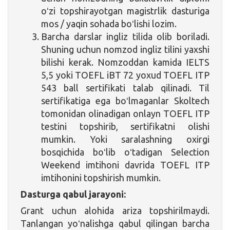
oʻzi topshirayotgan magistrlik dasturiga
mos / yaqin sohada boʻlishi lozim.
Barcha darslar ingliz tilida olib boriladi.
Shuning uchun nomzod ingliz tilini yaxshi
bilishi kerak. Nomzoddan kamida IELTS
5,5 yoki TOEFL iBT 72 yoxud TOEFL ITP
543 ball sertifikati talab qilinadi. Til
sertifikatiga ega boʻlmaganlar Skoltech
tomonidan olinadigan onlayn TOEFL ITP
testini topshirib, sertifikatni olishi
mumkin. Yoki saralashning oxirgi
bosqichida boʻlib oʻtadigan Selection
Weekend imtihoni davrida TOEFL ITP
imtihonini topshirish mumkin.
Dasturga qabul jarayoni:
Grant uchun alohida ariza topshirilmaydi.
Tanlangan yoʻnalishga qabul qilingan barcha