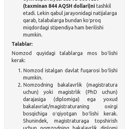
(taxminan 844 AQSH dollari)ni
tashkil
etadi. Lekin qabul jarayonidagi natijalarga
qarab, talabalarga bundan koʻproq
miqdordagi stipendiya ham berilishi
mumkin.
Talablar:
Nomzod quyidagi talablarga mos boʻlishi
kerak:
Nomzod istalgan davlat fuqarosi boʻlishi
mumkin.
Nomzodning bakalavrlik (magistratura
uchun) yoki magistrlik (PhD uchun)
darajasiga (diplomiga) ega yoxud
bakalavriat/magistraturaning oxirgi
bosqichiga oʻqiyotgan boʻlishi kerak.
Shunindek, magistraturaga topshirish
uchun nomzodning bakalavrlik diplomi