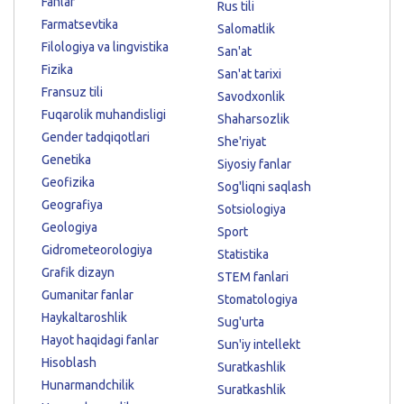
Fanlar
Rus tili
Farmatsevtika
Salomatlik
Filologiya va lingvistika
San'at
Fizika
San'at tarixi
Fransuz tili
Savodxonlik
Fuqarolik muhandisligi
Shaharsozlik
Gender tadqiqotlari
She'riyat
Genetika
Siyosiy fanlar
Geofizika
Sog'liqni saqlash
Geografiya
Sotsiologiya
Geologiya
Sport
Gidrometeorologiya
Statistika
Grafik dizayn
STEM fanlari
Gumanitar fanlar
Stomatologiya
Haykaltaroshlik
Sug'urta
Hayot haqidagi fanlar
Sun'iy intellekt
Hisoblash
Suratkashlik
Hunarmandchilik
Suratkashlik