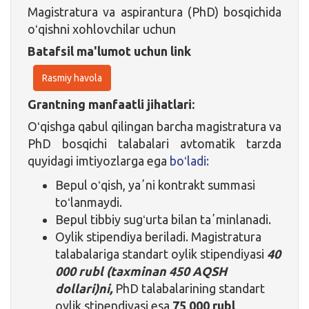
Magistratura va aspirantura (PhD) bosqichida
oʻqishni xohlovchilar uchun
Batafsil ma'lumot uchun link
Rasmiy havola
Grantning manfaatli jihatlari:
Oʻqishga qabul qilingan barcha magistratura va
PhD bosqichi talabalari avtomatik tarzda
quyidagi imtiyozlarga ega
boʻladi:
Bepul oʻqish, yaʼni kontrakt summasi
toʻlanmaydi.
Bepul tibbiy sugʻurta bilan taʼminlanadi.
Oylik stipendiya beriladi. Magistratura
talabalariga standart oylik stipendiyasi
40
000 rubl (taxminan 450 AQSH
dollari)ni,
PhD talabalarining standart
oylik stipendiyasi esa
75 000 rubl