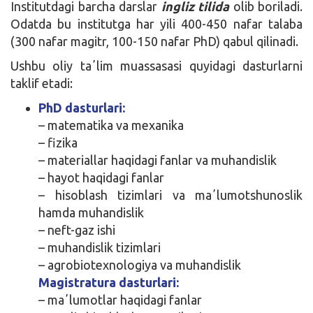
Institutdagi barcha darslar
ingliz tilida
olib boriladi.
Odatda bu institutga har yili 400-450 nafar talaba
(300 nafar magitr, 100-150 nafar PhD) qabul qilinadi.
Ushbu oliy taʼlim muassasasi quyidagi dasturlarni
taklif etadi:
PhD dasturlari:
– matematika va mexanika
– fizika
– materiallar haqidagi fanlar va muhandislik
– hayot haqidagi fanlar
– hisoblash tizimlari va maʼlumotshunoslik
hamda muhandislik
– neft-gaz ishi
– muhandislik tizimlari
– agrobiotexnologiya va muhandislik
Magistratura dasturlari:
– maʼlumotlar haqidagi fanlar