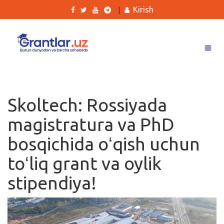
Kirish
|
Grantlar
Tanlovlar
Skoltech: Rossiyada
Ishlar
magistratura va PhD
Kurslar
bosqichida oʻqish uchun
Blog
toʻliq grant va oylik
Yana
stipendiya!
Qidirish