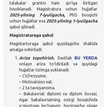
talabalar grantni ham qoʻlga kiritgan
hisoblanadi. Magistratura uchun hujjatlar
2025-yilning 7-iyuligacha,
PhD bosqichi
uchun hujjatlar esa
2025-yilning 1-iyuligacha
qabul qilinadi.
Magistraturaga qabul
Magistarturaga qabul quyidagicha shaklda
amalga oshiriladi:
Ariza topshirish.
Dastlab
BU YERDA
onlayn ariza toʻldiriladi va quyidagi
hujjatlar tizimga yuklanadi:
– CV/rezyume.
– Motivatsion xat.
– 2 ta tavsiyanoma.
– Bakalavriat diplomi va diplom ilovasi.
Agar bakalavriatning oxirgi bosqichida
oʻqiyotgan boʻlsangiz, hozirgacha olgan