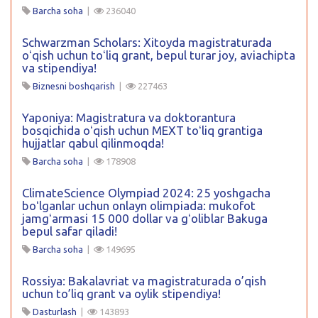
Barcha soha
|
236040
Schwarzman Scholars: Xitoyda magistraturada
oʻqish uchun toʻliq grant, bepul turar joy, aviachipta
va stipendiya!
Biznesni boshqarish
|
227463
Yaponiya: Magistratura va doktorantura
bosqichida oʻqish uchun MEXT toʻliq grantiga
hujjatlar qabul qilinmoqda!
Barcha soha
|
178908
ClimateScience Olympiad 2024: 25 yoshgacha
boʻlganlar uchun onlayn olimpiada: mukofot
jamgʻarmasi 15 000 dollar va gʻoliblar Bakuga
bepul safar qiladi!
Barcha soha
|
149695
Rossiya: Bakalavriat va magistraturada o’qish
uchun to’liq grant va oylik stipendiya!
Dasturlash
|
143893