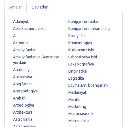
Sohalar
Davlatlar
Adabiyot
Kompyuter fanlari
Aerokosmonavtika
Kompyuter muhandisligi
AI
Koreys tili
Aktyorlik
Kriminologiya
Amaliy fanlar
Kutubxona ishi
Amaliy fanlar va Gumanitar
Laboratoriya ishi
yordam
Leksikografiya
Anatomiya
Lingvistika
Animatsiya
Logistika
Aniq fanlar
Loyihalarni boshqarish
Antrapologiya
Madaniyat
Arab tili
Mantiq
Arxeologiya
Marketing
Arxitektura
Mashinasozlik
Astrofizika
Matematika
Astronomiya