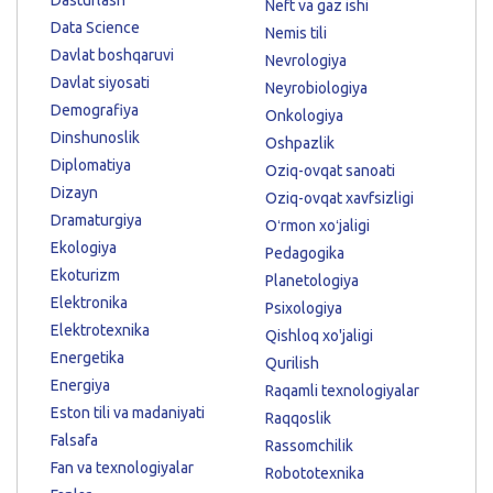
Neft va gaz ishi
Data Science
Nemis tili
Davlat boshqaruvi
Nevrologiya
Davlat siyosati
Neyrobiologiya
Demografiya
Onkologiya
Dinshunoslik
Oshpazlik
Diplomatiya
Oziq-ovqat sanoati
Dizayn
Oziq-ovqat xavfsizligi
Dramaturgiya
Oʻrmon xoʻjaligi
Ekologiya
Pedagogika
Ekoturizm
Planetologiya
Elektronika
Psixologiya
Elektrotexnika
Qishloq xo'jaligi
Energetika
Qurilish
Energiya
Raqamli texnologiyalar
Eston tili va madaniyati
Raqqoslik
Falsafa
Rassomchilik
Fan va texnologiyalar
Robototexnika