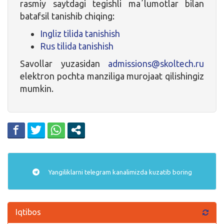
rasmiy saytdagi tegishli maʼlumotlar bilan
batafsil tanishib chiqing:
Ingliz tilida tanishish
Rus tilida tanishish
Savollar yuzasidan
admissions@skoltech.ru
elektron pochta manziliga murojaat qilishingiz
mumkin.
Yangiliklarni
telegram
kanalimizda kuzatib boring
Iqtibos