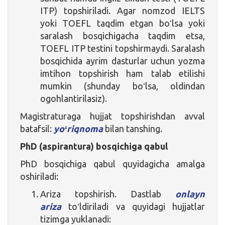
ITP) topshiriladi. Agar nomzod IELTS
yoki TOEFL taqdim etgan boʻlsa yoki
saralash bosqichigacha taqdim etsa,
TOEFL ITP testini topshirmaydi. Saralash
bosqichida ayrim dasturlar uchun yozma
imtihon topshirish ham talab etilishi
mumkin (shunday boʻlsa, oldindan
ogohlantirilasiz).
Magistraturaga hujjat topshirishdan avval
batafsil:
yoʻriqnoma
bilan tanshing.
PhD (aspirantura) bosqichiga qabul
PhD bosqichiga qabul quyidagicha amalga
oshiriladi:
Ariza topshirish. Dastlab
onlayn
ariza
toʻldiriladi va quyidagi hujjatlar
tizimga yuklanadi: