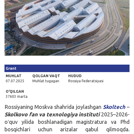
Kirish
Grant
MUHLAT
QOLGAN VAQT
HUDUD
07.07.2025
Muhlat tugagan
Rossiya Federatsiyasi
O'QILGAN
37603 marta
Rossiyaning Moskva shahrida joylashgan
Skoltech
–
Skolkovo fan va texnologiya instituti
2025–2026-
oʻquv yilida boshlanadigan magistratura va Phd
bosqichlari uchun arizalar qabul qilmoqda.