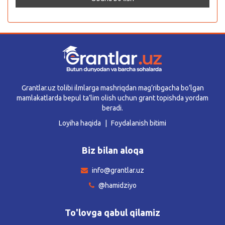
Grantlar.uz tolibi ilmlarga mashriqdan mag’ribgacha bo’lgan
mamlakatlarda bepul ta’lim olish uchun grant topishda yordam
beradi.
Loyiha haqida
Foydalanish bitimi
Biz bilan aloqa
info@grantlar.uz
@hamidziyo
To'lovga qabul qilamiz