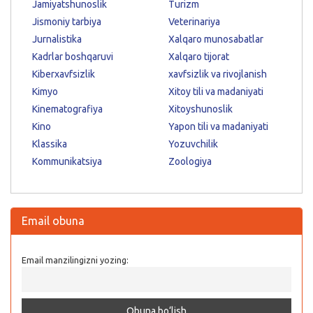
Jamiyatshunoslik
Turizm
Jismoniy tarbiya
Veterinariya
Jurnalistika
Xalqaro munosabatlar
Kadrlar boshqaruvi
Xalqaro tijorat
Kiberxavfsizlik
xavfsizlik va rivojlanish
Kimyo
Xitoy tili va madaniyati
Kinematografiya
Xitoyshunoslik
Kino
Yapon tili va madaniyati
Klassika
Yozuvchilik
Kommunikatsiya
Zoologiya
Email obuna
Email manzilingizni yozing: