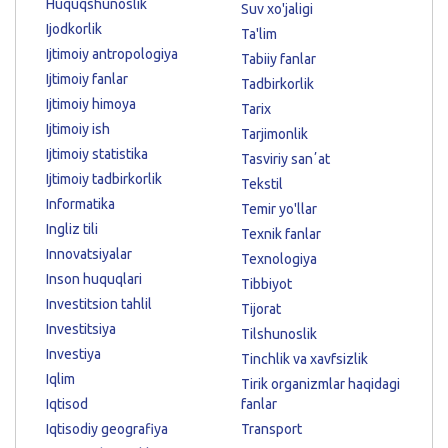
Huquqshunoslik
Suv xo'jaligi
Ijodkorlik
Ta'lim
Ijtimoiy antropologiya
Tabiiy fanlar
Ijtimoiy fanlar
Tadbirkorlik
Ijtimoiy himoya
Tarix
Ijtimoiy ish
Tarjimonlik
Ijtimoiy statistika
Tasviriy sanʼat
Ijtimoiy tadbirkorlik
Tekstil
Informatika
Temir yo'llar
Ingliz tili
Texnik fanlar
Innovatsiyalar
Texnologiya
Inson huquqlari
Tibbiyot
Investitsion tahlil
Tijorat
Investitsiya
Tilshunoslik
Investiya
Tinchlik va xavfsizlik
Iqlim
Tirik organizmlar haqidagi
Iqtisod
fanlar
Iqtisodiy geografiya
Transport