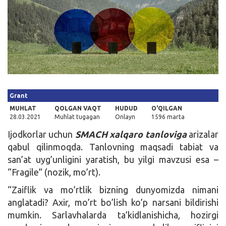
Kirish
Grant
MUHLAT
QOLGAN VAQT
HUDUD
O'QILGAN
28.03.2021
Muhlat tugagan
Onlayn
1596 marta
Ijodkorlar uchun
SMACH xalqaro tanloviga
arizalar
qabul qilinmoqda. Tanlovning maqsadi tabiat va
san’at uyg’unligini yaratish, bu yilgi mavzusi esa –
“Fragile” (nozik, mo’rt).
“Zaiflik va mo’rtlik bizning dunyomizda nimani
anglatadi? Axir, mo’rt bo’lish ko’p narsani bildirishi
mumkin. Sarlavhalarda ta’kidlanishicha, hozirgi