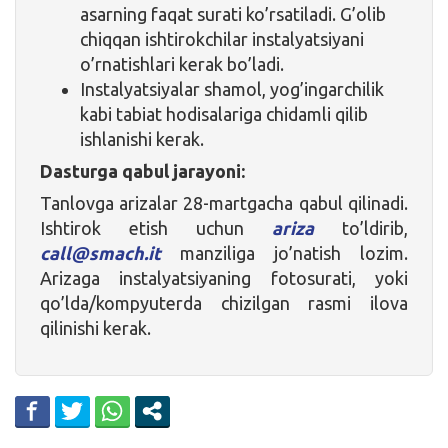
asarning faqat surati ko’rsatiladi. G’olib
chiqqan ishtirokchilar instalyatsiyani
o’rnatishlari kerak bo’ladi.
Instalyatsiyalar shamol, yog’ingarchilik
kabi tabiat hodisalariga chidamli qilib
ishlanishi kerak.
Dasturga qabul jarayoni:
Tanlovga arizalar 28-martgacha qabul qilinadi.
Ishtirok etish uchun
ariza
to’ldirib,
call@smach.it
manziliga jo’natish lozim.
Arizaga instalyatsiyaning fotosurati, yoki
qo’lda/kompyuterda chizilgan rasmi ilova
qilinishi kerak.