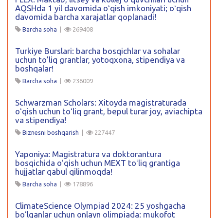
AQSHda 1 yil davomida oʻqish imkoniyati; oʻqish
davomida barcha xarajatlar qoplanadi!
Barcha soha
|
269408
Turkiye Burslari: barcha bosqichlar va sohalar
uchun to’liq grantlar, yotoqxona, stipendiya va
boshqalar!
Barcha soha
|
236009
Schwarzman Scholars: Xitoyda magistraturada
oʻqish uchun toʻliq grant, bepul turar joy, aviachipta
va stipendiya!
Biznesni boshqarish
|
227447
Yaponiya: Magistratura va doktorantura
bosqichida oʻqish uchun MEXT toʻliq grantiga
hujjatlar qabul qilinmoqda!
Barcha soha
|
178896
ClimateScience Olympiad 2024: 25 yoshgacha
boʻlganlar uchun onlayn olimpiada: mukofot