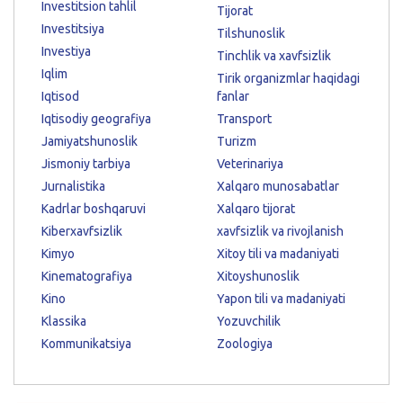
Investitsion tahlil
Tijorat
Investitsiya
Tilshunoslik
Investiya
Tinchlik va xavfsizlik
Iqlim
Tirik organizmlar haqidagi
Iqtisod
fanlar
Iqtisodiy geografiya
Transport
Jamiyatshunoslik
Turizm
Jismoniy tarbiya
Veterinariya
Jurnalistika
Xalqaro munosabatlar
Kadrlar boshqaruvi
Xalqaro tijorat
Kiberxavfsizlik
xavfsizlik va rivojlanish
Kimyo
Xitoy tili va madaniyati
Kinematografiya
Xitoyshunoslik
Kino
Yapon tili va madaniyati
Klassika
Yozuvchilik
Kommunikatsiya
Zoologiya