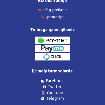
Biz bilan aloqa
info@grantlar.uz
@hamidziyo
To'lovga qabul qilamiz
Ijtimoiy tarmoqlarda
Facebook
Twitter
YouTube
Telegram