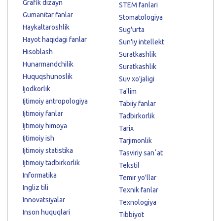
Grafik dizayn
STEM fanlari
Gumanitar fanlar
Stomatologiya
Haykaltaroshlik
Sug'urta
Hayot haqidagi fanlar
Sun'iy intellekt
Hisoblash
Suratkashlik
Hunarmandchilik
Suratkashlik
Huquqshunoslik
Suv xo'jaligi
Ijodkorlik
Ta'lim
Ijtimoiy antropologiya
Tabiiy fanlar
Ijtimoiy fanlar
Tadbirkorlik
Ijtimoiy himoya
Tarix
Ijtimoiy ish
Tarjimonlik
Ijtimoiy statistika
Tasviriy sanʼat
Ijtimoiy tadbirkorlik
Tekstil
Informatika
Temir yo'llar
Ingliz tili
Texnik fanlar
Innovatsiyalar
Texnologiya
Inson huquqlari
Tibbiyot