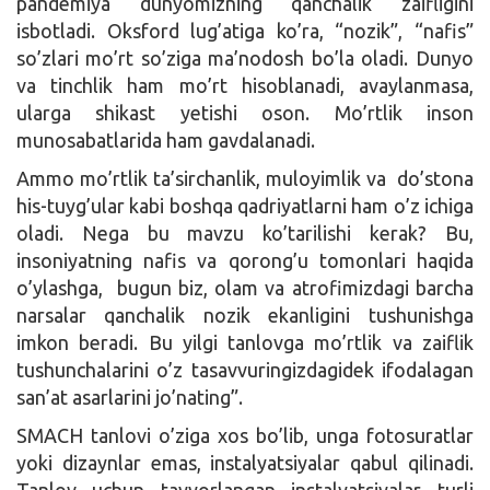
pandemiya dunyomizning qanchalik zaifligini
isbotladi. Oksford lug’atiga ko’ra, “nozik”, “nafis”
so’zlari mo’rt so’ziga ma’nodosh bo’la oladi. Dunyo
va tinchlik ham mo’rt hisoblanadi, avaylanmasa,
ularga shikast yetishi oson. Mo’rtlik inson
munosabatlarida ham gavdalanadi.
Ammo mo’rtlik ta’sirchanlik, muloyimlik va do’stona
his-tuyg’ular kabi boshqa qadriyatlarni ham o’z ichiga
oladi. Nega bu mavzu ko’tarilishi kerak? Bu,
insoniyatning nafis va qorong’u tomonlari haqida
o’ylashga, bugun biz, olam va atrofimizdagi barcha
narsalar qanchalik nozik ekanligini tushunishga
imkon beradi. Bu yilgi tanlovga mo’rtlik va zaiflik
tushunchalarini o’z tasavvuringizdagidek ifodalagan
san’at asarlarini jo’nating”.
SMACH tanlovi o’ziga xos bo’lib, unga fotosuratlar
yoki dizaynlar emas, instalyatsiyalar qabul qilinadi.
Tanlov uchun tayyorlangan instalyatsiyalar turli