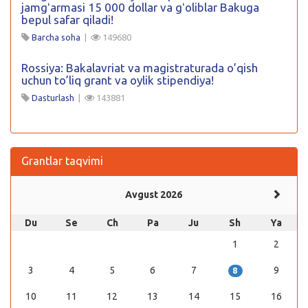
jamgʻarmasi 15 000 dollar va gʻoliblar Bakuga
bepul safar qiladi!
Barcha soha
|
149680
Rossiya: Bakalavriat va magistraturada o’qish
uchun to’liq grant va oylik stipendiya!
Dasturlash
|
143881
Grantlar taqvimi
Avgust 2026
Du
Se
Ch
Pa
Ju
Sh
Ya
1
2
3
4
5
6
7
9
8
10
11
12
13
14
15
16