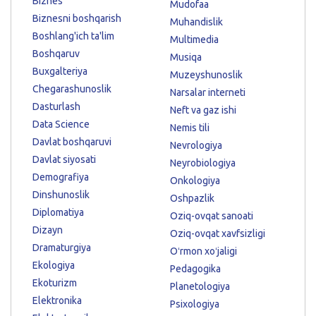
Biznes
Mudofaa
Biznesni boshqarish
Muhandislik
Boshlang'ich ta'lim
Multimedia
Boshqaruv
Musiqa
Buxgalteriya
Muzeyshunoslik
Chegarashunoslik
Narsalar interneti
Dasturlash
Neft va gaz ishi
Data Science
Nemis tili
Davlat boshqaruvi
Nevrologiya
Davlat siyosati
Neyrobiologiya
Demografiya
Onkologiya
Dinshunoslik
Oshpazlik
Diplomatiya
Oziq-ovqat sanoati
Dizayn
Oziq-ovqat xavfsizligi
Dramaturgiya
Oʻrmon xoʻjaligi
Ekologiya
Pedagogika
Ekoturizm
Planetologiya
Elektronika
Psixologiya