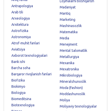
Loyihalarni boshqarish
Antrapologiya
Madaniyat
Arab tili
Mantiq
Arxeologiya
Marketing
Arxitektura
Mashinasozlik
Astrofizika
Matematika
Astronomiya
Media
Atrof-muhit fanlari
Menejment
Aviatsiya
Mental Salomatlik
Axborot texnologiyalari
Metallurgiya
Bank ishi
Mexanika
Barcha soha
Mexatronika
Barqaror rivojlanish fanlari
Mikrobiologiya
Biofizika
Mineralshunoslik
Biokimyo
Moda (Fashion)
Biologiya
Moddashunoslik
Biomeditsina
Moliya
Biotexnologiya
Moliyaviy texnologiyalar