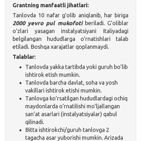
Grantning manfaatli jihatlari:
Tanlovda 10 nafar g’olib aniqlanib, har biriga
2000 yevro pul mukofoti
beriladi. G’oliblar
o’zlari yasagan instalyatsiyani Italiyadagi
belgilangan hududlarga o’rnatishlari talab
etiladi. Boshqa xarajatlar qoplanmaydi.
Talablar:
Tanlovda yakka tartibda yoki guruh bo’lib
ishtirok etish mumkin.
Tanlovda barcha davlat, soha va yosh
vakillari ishtirok etishi mumkin.
Tanlovga ko’rsatilgan hududlardagi ochiq
maydonlarda o’rnatilishi mo’ljallangan
san’at asarlari (instalyatsiyalar) qabul
qilinadi.
Bitta ishtirokchi/guruh tanlovga 2
tagacha asar yuborishi mumkin. Arizada