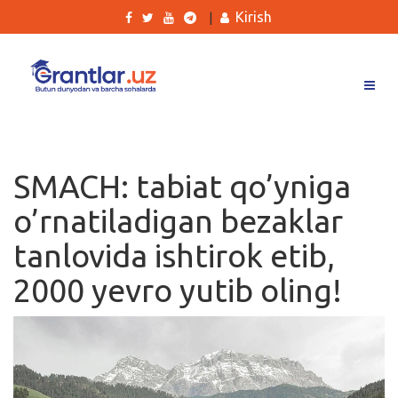
Kirish
|
Grantlar
Tanlovlar
SMACH: tabiat qo’yniga
Ishlar
o’rnatiladigan bezaklar
Kurslar
tanlovida ishtirok etib,
Blog
2000 yevro yutib oling!
Yana
Qidirish