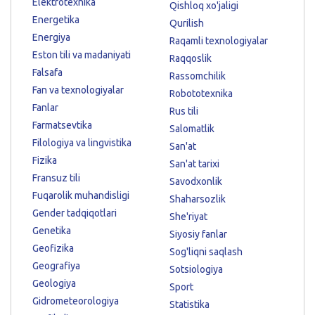
Elektrotexnika
Qishloq xo'jaligi
Energetika
Qurilish
Energiya
Raqamli texnologiyalar
Eston tili va madaniyati
Raqqoslik
Falsafa
Rassomchilik
Fan va texnologiyalar
Robototexnika
Fanlar
Rus tili
Farmatsevtika
Salomatlik
Filologiya va lingvistika
San'at
Fizika
San'at tarixi
Fransuz tili
Savodxonlik
Fuqarolik muhandisligi
Shaharsozlik
Gender tadqiqotlari
She'riyat
Genetika
Siyosiy fanlar
Geofizika
Sog'liqni saqlash
Geografiya
Sotsiologiya
Geologiya
Sport
Gidrometeorologiya
Statistika