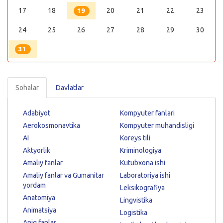
17
18
20
21
22
23
19
24
25
26
27
28
29
30
31
Sohalar
Davlatlar
Adabiyot
Kompyuter fanlari
Aerokosmonavtika
Kompyuter muhandisligi
AI
Koreys tili
Aktyorlik
Kriminologiya
Amaliy fanlar
Kutubxona ishi
Amaliy fanlar va Gumanitar
Laboratoriya ishi
yordam
Leksikografiya
Anatomiya
Lingvistika
Animatsiya
Logistika
Aniq fanlar