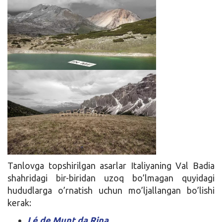
Tanlovga topshirilgan asarlar Italiyaning Val Badia
shahridagi bir-biridan uzoq bo’lmagan quyidagi
hududlarga o’rnatish uchun mo’ljallangan bo’lishi
kerak:
Lé de Munt da Rina