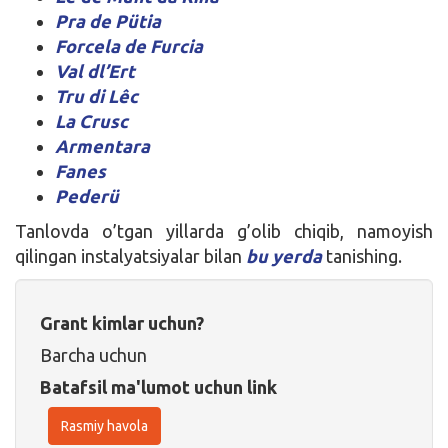
Pra de Pütia
Forcela de Furcia
Val dl’Ert
Tru di Lêc
La Crusc
Armentara
Fanes
Pederü
Tanlovda o’tgan yillarda g’olib chiqib, namoyish
qilingan instalyatsiyalar bilan
bu yerda
tanishing.
Grant kimlar uchun?
Barcha uchun
Batafsil ma'lumot uchun link
Rasmiy havola