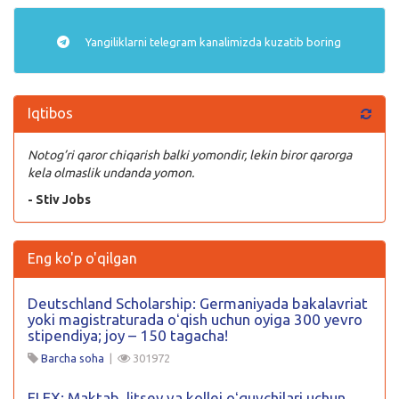
Yangiliklarni
telegram
kanalimizda kuzatib boring
Iqtibos
Notog’ri qaror chiqarish balki yomondir, lekin biror qarorga
kela olmaslik undanda yomon.
- Stiv Jobs
Eng ko'p o'qilgan
Deutschland Scholarship: Germaniyada bakalavriat
yoki magistraturada oʻqish uchun oyiga 300 yevro
stipendiya; joy – 150 tagacha!
Barcha soha
|
301972
FLEX: Maktab, litsey va kollej oʻquvchilari uchun