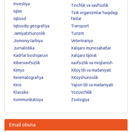
Investiya
Tinchlik va xavfsizlik
Iqlim
Tirik organizmlar haqidagi
Iqtisod
fanlar
Iqtisodiy geografiya
Transport
Jamiyatshunoslik
Turizm
Jismoniy tarbiya
Veterinariya
Jurnalistika
Xalqaro munosabatlar
Kadrlar boshqaruvi
Xalqaro tijorat
Kiberxavfsizlik
xavfsizlik va rivojlanish
Kimyo
Xitoy tili va madaniyati
Kinematografiya
Xitoyshunoslik
Kino
Yapon tili va madaniyati
Klassika
Yozuvchilik
Kommunikatsiya
Zoologiya
Email obuna