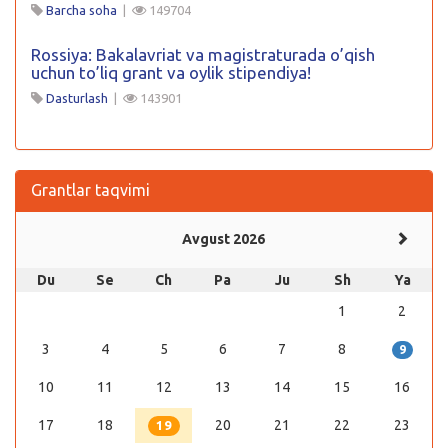
Barcha soha
|
149704
Rossiya: Bakalavriat va magistraturada o’qish
uchun to’liq grant va oylik stipendiya!
Dasturlash
|
143901
Grantlar taqvimi
Avgust 2026
Du
Se
Ch
Pa
Ju
Sh
Ya
1
2
3
4
5
6
7
8
9
10
11
12
13
14
15
16
17
18
20
21
22
23
19