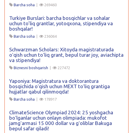
Barcha soha
|
269460
Turkiye Burslari: barcha bosqichlar va sohalar
uchun to’liq grantlar, yotoqxona, stipendiya va
boshqalar!
Barcha soha
|
236064
Schwarzman Scholars: Xitoyda magistraturada
oʻqish uchun toʻliq grant, bepul turar joy, aviachipta
va stipendiya!
Biznesni boshqarish
|
227472
Yaponiya: Magistratura va doktorantura
bosqichida oʻqish uchun MEXT toʻliq grantiga
hujjatlar qabul qilinmoqda!
Barcha soha
|
178917
ClimateScience Olympiad 2024: 25 yoshgacha
boʻlganlar uchun onlayn olimpiada: mukofot
jamgʻarmasi 15 000 dollar va gʻoliblar Bakuga
bepul safar qiladi!