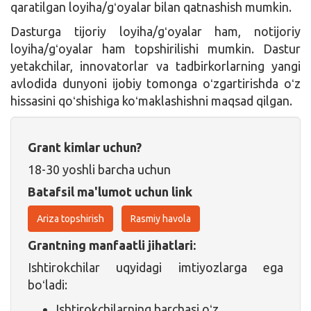
qaratilgan loyiha/gʻoyalar bilan qatnashish mumkin.
Dasturga tijoriy loyiha/gʻoyalar ham, notijoriy
loyiha/gʻoyalar ham topshirilishi mumkin. Dastur
yetakchilar, innovatorlar va tadbirkorlarning yangi
avlodida dunyoni ijobiy tomonga oʻzgartirishda oʻz
hissasini qoʻshishiga koʻmaklashishni maqsad qilgan.
Grant kimlar uchun?
18-30 yoshli barcha uchun
Batafsil ma'lumot uchun link
Ariza topshirish
Rasmiy havola
Grantning manfaatli jihatlari:
Ishtirokchilar uqyidagi imtiyozlarga ega
boʻladi:
Ishtirokchilarning barchasi oʻz