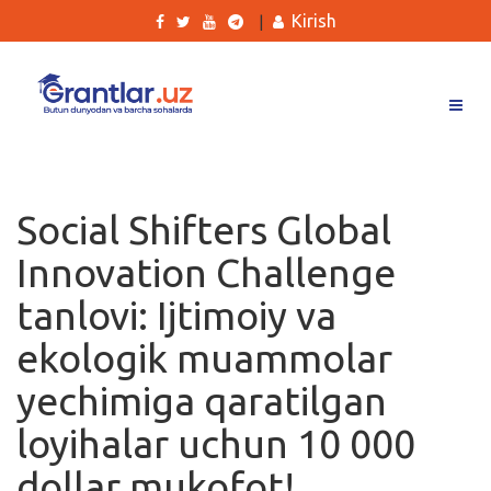
Kirish
|
Grantlar
Tanlovlar
Social Shifters Global
Ishlar
Innovation Challenge
Kurslar
tanlovi: Ijtimoiy va
Blog
ekologik muammolar
Yana
yechimiga qaratilgan
loyihalar uchun 10 000
dollar mukofot!
Qidirish