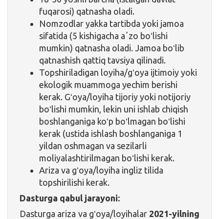
fuqarosi) qatnasha oladi.
Nomzodlar yakka tartibda yoki jamoa
sifatida (5 kishigacha aʼzo boʻlishi
mumkin) qatnasha oladi. Jamoa boʻlib
qatnashish qattiq tavsiya qilinadi.
Topshiriladigan loyiha/gʻoya ijtimoiy yoki
ekologik muammoga yechim berishi
kerak. Gʻoya/loyiha tijoriy yoki notijoriy
boʻlishi mumkin, lekin uni ishlab chiqish
boshlanganiga koʻp boʻlmagan boʻlishi
kerak (ustida ishlash boshlanganiga 1
yildan oshmagan va sezilarli
moliyalashtirilmagan boʻlishi kerak.
Ariza va gʻoya/loyiha ingliz tilida
topshirilishi kerak.
Dasturga qabul jarayoni:
Dasturga ariza va gʻoya/loyihalar
2021-yilning