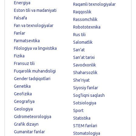
Energiya
Raqamli texnologiyalar
Eston tili va madaniyati
Raqqoslik
Falsafa
Rassomchilik
Fan va texnologiyalar
Robototexnika
Fanlar
Rus tili
Farmatsevtika
Salomatlik
Filologiya va lingvistika
San'at
Fizika
San'at tarixi
Fransuz tili
Savodxonlik
Fuqarolik muhandisligi
Shaharsozlik
Gender tadqiqotlari
She'riyat
Genetika
Siyosiy fanlar
Geofizika
Sog'liqni saqlash
Geografiya
Sotsiologiya
Geologiya
Sport
Gidrometeorologiya
Statistika
Grafik dizayn
STEM fanlari
Gumanitar fanlar
Stomatologiya