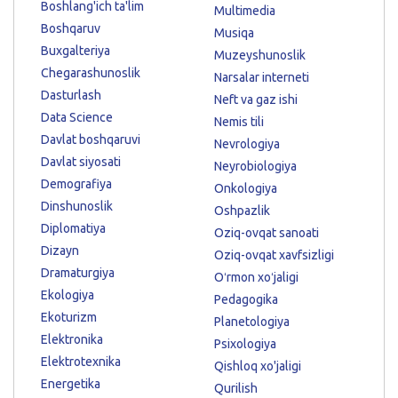
Boshlang'ich ta'lim
Multimedia
Boshqaruv
Musiqa
Buxgalteriya
Muzeyshunoslik
Chegarashunoslik
Narsalar interneti
Dasturlash
Neft va gaz ishi
Data Science
Nemis tili
Davlat boshqaruvi
Nevrologiya
Davlat siyosati
Neyrobiologiya
Demografiya
Onkologiya
Dinshunoslik
Oshpazlik
Diplomatiya
Oziq-ovqat sanoati
Dizayn
Oziq-ovqat xavfsizligi
Dramaturgiya
Oʻrmon xoʻjaligi
Ekologiya
Pedagogika
Ekoturizm
Planetologiya
Elektronika
Psixologiya
Elektrotexnika
Qishloq xo'jaligi
Energetika
Qurilish