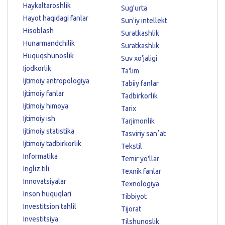
Haykaltaroshlik
Sug'urta
Hayot haqidagi fanlar
Sun'iy intellekt
Hisoblash
Suratkashlik
Hunarmandchilik
Suratkashlik
Huquqshunoslik
Suv xo'jaligi
Ijodkorlik
Ta'lim
Ijtimoiy antropologiya
Tabiiy fanlar
Ijtimoiy fanlar
Tadbirkorlik
Ijtimoiy himoya
Tarix
Ijtimoiy ish
Tarjimonlik
Ijtimoiy statistika
Tasviriy sanʼat
Ijtimoiy tadbirkorlik
Tekstil
Informatika
Temir yo'llar
Ingliz tili
Texnik fanlar
Innovatsiyalar
Texnologiya
Inson huquqlari
Tibbiyot
Investitsion tahlil
Tijorat
Investitsiya
Tilshunoslik