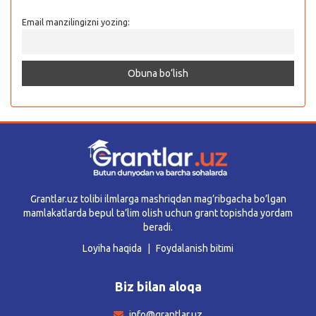
Email manzilingizni yozing:
Grantlar.uz tolibi ilmlarga mashriqdan mag’ribgacha bo’lgan
mamlakatlarda bepul ta’lim olish uchun grant topishda yordam
beradi.
Loyiha haqida
Foydalanish bitimi
Biz bilan aloqa
info@grantlar.uz