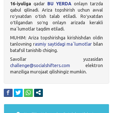
16-iyuliga
qadar
BU YERDA
onlayn tarzda
qabul qilinadi. Ariza topshirish uchun avval
roʻyxatdan oʻtish talab etiladi. Roʻyxatdan
oʻtilgandan soʻng onlayn arizada kerakli
maʼlumotlar taqdim etiladi.
MUHIM: Ariza topshirishga kirishishdan oldin
tanlovning r
asmiy saytidagi maʼlumotlar
bilan
batafsil tanishib chiqing.
Savollar yuzasidan
challenge@socialshifters.com
elektron
manziliga murojaat qilishingiz mumkin.