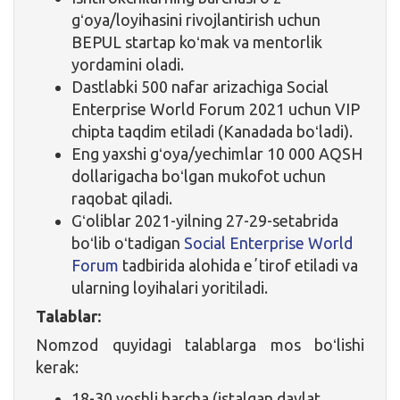
gʻoya/loyihasini rivojlantirish uchun
BEPUL startap koʻmak va mentorlik
yordamini oladi.
Dastlabki 500 nafar arizachiga Social
Enterprise World Forum 2021 uchun VIP
chipta taqdim etiladi (Kanadada boʻladi).
Eng yaxshi gʻoya/yechimlar 10 000 AQSH
dollarigacha boʻlgan mukofot uchun
raqobat qiladi.
Gʻoliblar 2021-yilning 27-29-setabrida
boʻlib oʻtadigan
Social Enterprise World
Forum
tadbirida alohida eʼtirof etiladi va
ularning loyihalari yoritiladi.
Talablar:
Nomzod quyidagi talablarga mos boʻlishi
kerak:
18-30 yoshli barcha (istalgan davlat