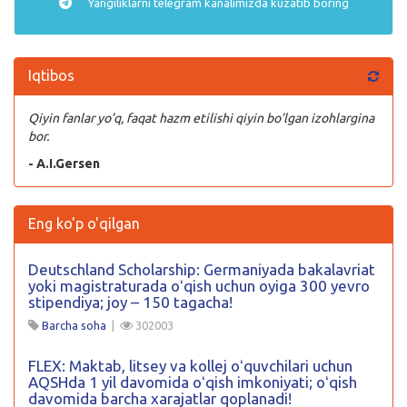
Yangiliklarni
telegram
kanalimizda kuzatib boring
Iqtibos
Qiyin fanlar yo’q, faqat hazm etilishi qiyin bo’lgan izohlargina
bor.
- A.I.Gersen
Eng ko'p o'qilgan
Deutschland Scholarship: Germaniyada bakalavriat
yoki magistraturada oʻqish uchun oyiga 300 yevro
stipendiya; joy – 150 tagacha!
Barcha soha
|
302003
FLEX: Maktab, litsey va kollej oʻquvchilari uchun
AQSHda 1 yil davomida oʻqish imkoniyati; oʻqish
davomida barcha xarajatlar qoplanadi!