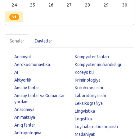
24
25
26
27
28
29
30
31
Sohalar
Davlatlar
Adabiyot
Kompyuter fanlari
Aerokosmonavtika
Kompyuter muhandisligi
AI
Koreys tili
Aktyorlik
Kriminologiya
Amaliy fanlar
Kutubxona ishi
Amaliy fanlar va Gumanitar
Laboratoriya ishi
yordam
Leksikografiya
Anatomiya
Lingvistika
Animatsiya
Logistika
Aniq fanlar
Loyihalarni boshqarish
Antrapologiya
Madaniyat