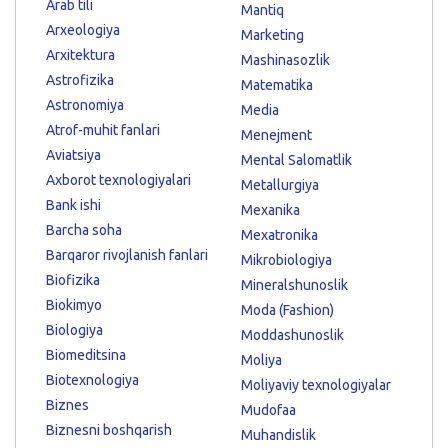
Arab tili
Mantiq
Arxeologiya
Marketing
Arxitektura
Mashinasozlik
Astrofizika
Matematika
Astronomiya
Media
Atrof-muhit fanlari
Menejment
Aviatsiya
Mental Salomatlik
Axborot texnologiyalari
Metallurgiya
Bank ishi
Mexanika
Barcha soha
Mexatronika
Barqaror rivojlanish fanlari
Mikrobiologiya
Biofizika
Mineralshunoslik
Biokimyo
Moda (Fashion)
Biologiya
Moddashunoslik
Biomeditsina
Moliya
Biotexnologiya
Moliyaviy texnologiyalar
Biznes
Mudofaa
Biznesni boshqarish
Muhandislik