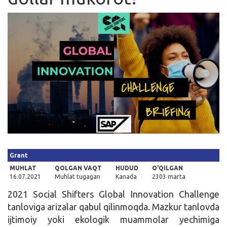
Kirish
Grant
MUHLAT
QOLGAN VAQT
HUDUD
O'QILGAN
16.07.2021
Muhlat tugagan
Kanada
2303 marta
2021 Social Shifters Global Innovation Challenge
tanloviga arizalar qabul qilinmoqda. Mazkur tanlovda
ijtimoiy yoki ekologik muammolar yechimiga