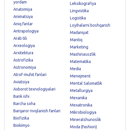
yordam
Leksikografiya
Anatomiya
Lingvistika
Animatsiya
Logistika
Aniq fanlar
Loyihalarni boshqarish
Antrapologiya
Madaniyat
Arab tili
Mantiq
Arxeologiya
Marketing
Arxitektura
Mashinasozlik
Astrofizika
Matematika
Astronomiya
Media
Atrof-muhit fanlari
Menejment
Aviatsiya
Mental Salomatlik
Axborot texnologiyalari
Metallurgiya
Bank ishi
Mexanika
Barcha soha
Mexatronika
Barqaror rivojlanish fanlari
Mikrobiologiya
Biofizika
Mineralshunoslik
Biokimyo
Moda (Fashion)