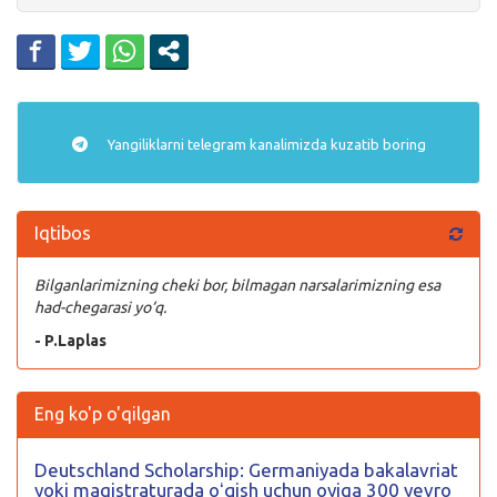
Yangiliklarni
telegram
kanalimizda kuzatib boring
Iqtibos
Bilganlarimizning cheki bor, bilmagan narsalarimizning esa
had-chegarasi yo‘q.
- P.Laplas
Eng ko'p o'qilgan
Deutschland Scholarship: Germaniyada bakalavriat
yoki magistraturada oʻqish uchun oyiga 300 yevro