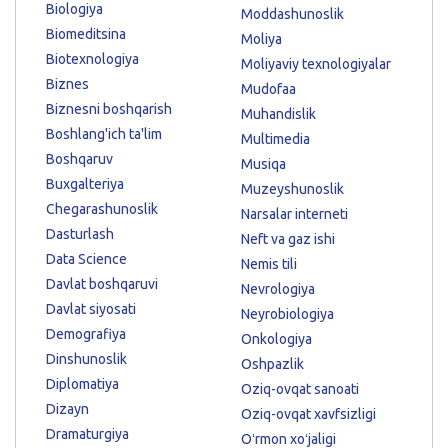
Biologiya
Moddashunoslik
Biomeditsina
Moliya
Biotexnologiya
Moliyaviy texnologiyalar
Biznes
Mudofaa
Biznesni boshqarish
Muhandislik
Boshlang'ich ta'lim
Multimedia
Boshqaruv
Musiqa
Buxgalteriya
Muzeyshunoslik
Chegarashunoslik
Narsalar interneti
Dasturlash
Neft va gaz ishi
Data Science
Nemis tili
Davlat boshqaruvi
Nevrologiya
Davlat siyosati
Neyrobiologiya
Demografiya
Onkologiya
Dinshunoslik
Oshpazlik
Diplomatiya
Oziq-ovqat sanoati
Dizayn
Oziq-ovqat xavfsizligi
Dramaturgiya
Oʻrmon xoʻjaligi