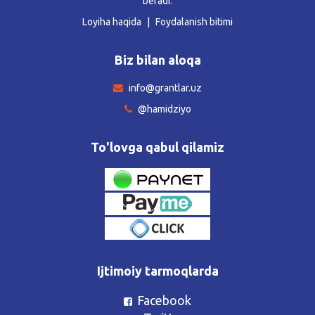
beradi.
Loyiha haqida
Foydalanish bitimi
Biz bilan aloqa
info@grantlar.uz
@hamidziyo
To'lovga qabul qilamiz
Ijtimoiy tarmoqlarda
Facebook