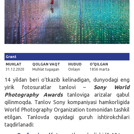
Kirish
Grant
MUHLAT
QOLGAN VAQT
HUDUD
O'QILGAN
31.12.2020
Muhlat tugagan
Onlayn
1856 marta
14 yildan beri o’tkazib kelinadigan, dunyodagi eng
yirik fotosuratlar tanlovi –
Sony World
Photography Awards
tanloviga arizalar qabul
qilinmoqda. Tanlov Sony kompaniyasi hamkorligida
World Photography Organization tomonidan tashkil
etilgan. Tanlovda quyidagi guruh ishtirokchilari
taqdirlanadi: