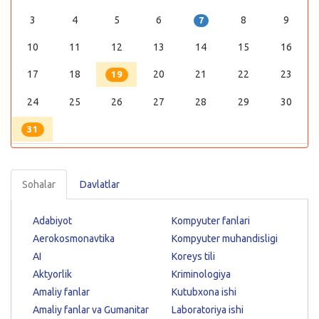
3
4
5
6
8
9
7
10
11
12
13
14
15
16
17
18
20
21
22
23
19
24
25
26
27
28
29
30
31
Sohalar
Davlatlar
Adabiyot
Kompyuter fanlari
Aerokosmonavtika
Kompyuter muhandisligi
AI
Koreys tili
Aktyorlik
Kriminologiya
Amaliy fanlar
Kutubxona ishi
Amaliy fanlar va Gumanitar
Laboratoriya ishi