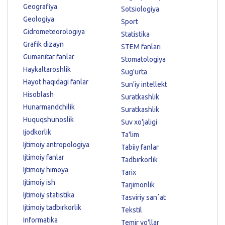
Geografiya
Sotsiologiya
Geologiya
Sport
Gidrometeorologiya
Statistika
Grafik dizayn
STEM fanlari
Gumanitar fanlar
Stomatologiya
Haykaltaroshlik
Sug'urta
Hayot haqidagi fanlar
Sun'iy intellekt
Hisoblash
Suratkashlik
Hunarmandchilik
Suratkashlik
Huquqshunoslik
Suv xo'jaligi
Ijodkorlik
Ta'lim
Ijtimoiy antropologiya
Tabiiy fanlar
Ijtimoiy fanlar
Tadbirkorlik
Ijtimoiy himoya
Tarix
Ijtimoiy ish
Tarjimonlik
Ijtimoiy statistika
Tasviriy sanʼat
Ijtimoiy tadbirkorlik
Tekstil
Informatika
Temir yo'llar