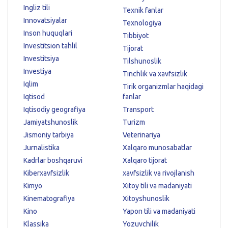
Ingliz tili
Texnik fanlar
Innovatsiyalar
Texnologiya
Inson huquqlari
Tibbiyot
Investitsion tahlil
Tijorat
Investitsiya
Tilshunoslik
Investiya
Tinchlik va xavfsizlik
Iqlim
Tirik organizmlar haqidagi
Iqtisod
fanlar
Iqtisodiy geografiya
Transport
Jamiyatshunoslik
Turizm
Jismoniy tarbiya
Veterinariya
Jurnalistika
Xalqaro munosabatlar
Kadrlar boshqaruvi
Xalqaro tijorat
Kiberxavfsizlik
xavfsizlik va rivojlanish
Kimyo
Xitoy tili va madaniyati
Kinematografiya
Xitoyshunoslik
Kino
Yapon tili va madaniyati
Klassika
Yozuvchilik