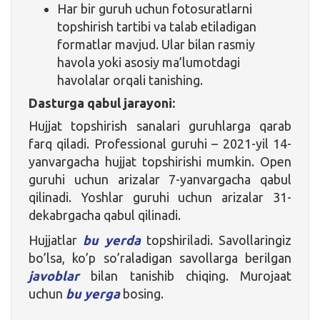
Har bir guruh uchun fotosuratlarni
topshirish tartibi va talab etiladigan
formatlar mavjud. Ular bilan rasmiy
havola yoki asosiy ma’lumotdagi
havolalar orqali tanishing.
Dasturga qabul jarayoni:
Hujjat topshirish sanalari guruhlarga qarab
farq qiladi. Professional guruhi – 2021-yil 14-
yanvargacha hujjat topshirishi mumkin. Open
guruhi uchun arizalar 7-yanvargacha qabul
qilinadi. Yoshlar guruhi uchun arizalar 31-
dekabrgacha qabul qilinadi.
Hujjatlar
bu yerda
topshiriladi. Savollaringiz
bo’lsa, ko’p so’raladigan savollarga berilgan
javoblar
bilan tanishib chiqing. Murojaat
uchun
bu yerga
bosing.