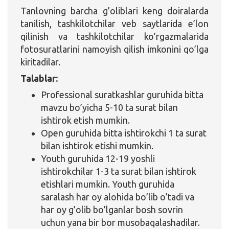
Tanlovning barcha g’oliblari keng doiralarda
tanilish, tashkilotchilar veb saytlarida e’lon
qilinish va tashkilotchilar ko’rgazmalarida
fotosuratlarini namoyish qilish imkonini qo’lga
kiritadilar.
Talablar:
Professional suratkashlar guruhida bitta
mavzu bo’yicha 5-10 ta surat bilan
ishtirok etish mumkin.
Open guruhida bitta ishtirokchi 1 ta surat
bilan ishtirok etishi mumkin.
Youth guruhida 12-19 yoshli
ishtirokchilar 1-3 ta surat bilan ishtirok
etishlari mumkin. Youth guruhida
saralash har oy alohida bo’lib o’tadi va
har oy g’olib bo’lganlar bosh sovrin
uchun yana bir bor musobaqalashadilar.