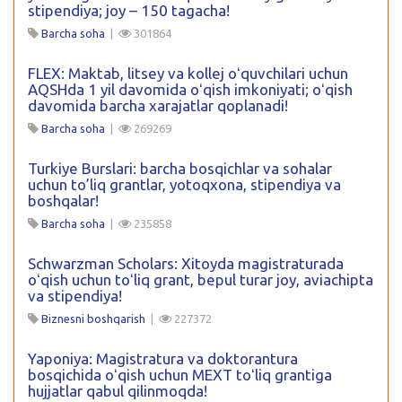
stipendiya; joy – 150 tagacha!
Barcha soha
|
301864
FLEX: Maktab, litsey va kollej oʻquvchilari uchun
AQSHda 1 yil davomida oʻqish imkoniyati; oʻqish
davomida barcha xarajatlar qoplanadi!
Barcha soha
|
269269
Turkiye Burslari: barcha bosqichlar va sohalar
uchun to’liq grantlar, yotoqxona, stipendiya va
boshqalar!
Barcha soha
|
235858
Schwarzman Scholars: Xitoyda magistraturada
oʻqish uchun toʻliq grant, bepul turar joy, aviachipta
va stipendiya!
Biznesni boshqarish
|
227372
Yaponiya: Magistratura va doktorantura
bosqichida oʻqish uchun MEXT toʻliq grantiga
hujjatlar qabul qilinmoqda!