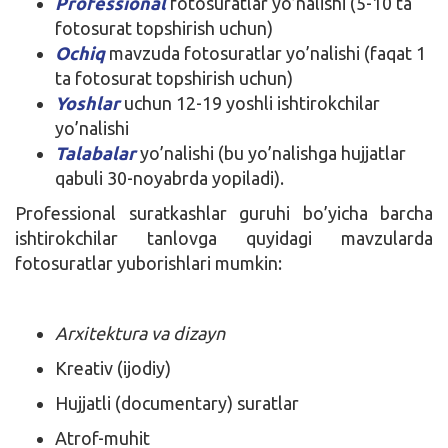
Professional
fotosuratlar yo’nalishi (5-10 ta
fotosurat topshirish uchun)
Ochiq
mavzuda fotosuratlar yo’nalishi (faqat 1
ta fotosurat topshirish uchun)
Yoshlar
uchun 12-19 yoshli ishtirokchilar
yo’nalishi
Talabalar
yo’nalishi (bu yo’nalishga hujjatlar
qabuli 30-noyabrda yopiladi).
Professional suratkashlar guruhi bo’yicha barcha
ishtirokchilar tanlovga quyidagi mavzularda
fotosuratlar yuborishlari mumkin:
Arxitektura va dizayn
Kreativ (ijodiy)
Hujjatli (documentary) suratlar
Atrof-muhit