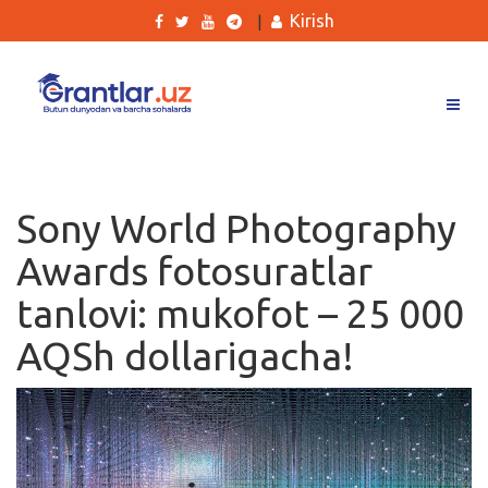
Kirish
|
Grantlar
Tanlovlar
Sony World Photography
Ishlar
Awards fotosuratlar
Kurslar
tanlovi: mukofot – 25 000
Blog
AQSh dollarigacha!
Yana
Qidirish