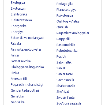
Ekologiya
Pedagogika
Ekoturizm
Planetologiya
Elektronika
Psixologiya
Elektrotexnika
Qishloq xo'jaligi
Energetika
Qurilish
Energiya
Raqamli texnologiyalar
Eston tili va madaniyati
Raqqoslik
Falsafa
Rassomchilik
Fan va texnologiyalar
Robototexnika
Fanlar
Rus tili
Farmatsevtika
Salomatlik
Filologiya va lingvistika
San'at
Fizika
San'at tarixi
Fransuz tili
Savodxonlik
Fuqarolik muhandisligi
Shaharsozlik
Gender tadqiqotlari
She'riyat
Genetika
Siyosiy fanlar
Geofizika
Sog'liqni saqlash