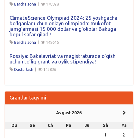
Barcha soha
|
178828
ClimateScience Olympiad 2024: 25 yoshgacha
boʻlganlar uchun onlayn olimpiada: mukofot
jamgʻarmasi 15 000 dollar va gʻoliblar Bakuga
bepul safar qiladi!
Barcha soha
|
149616
Rossiya: Bakalavriat va magistraturada o’qish
uchun to’liq grant va oylik stipendiya!
Dasturlash
|
143836
Grantlar taqvimi
Avgust 2026
Du
Se
Ch
Pa
Ju
Sh
Ya
1
2