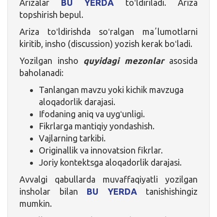
Arizalar
BU YERDA
toʻldiriladi. Ariza
topshirish bepul.
Ariza toʻldirishda soʻralgan maʼlumotlarni
kiritib, insho (discussion) yozish kerak boʻladi.
Yozilgan insho
quyidagi mezonlar
asosida
baholanadi:
Tanlangan mavzu yoki kichik mavzuga
aloqadorlik darajasi.
Ifodaning aniq va uygʻunligi.
Fikrlarga mantiqiy yondashish.
Vajlarning tarkibi.
Originallik va innovatsion fikrlar.
Joriy kontektsga aloqadorlik darajasi.
Avvalgi qabullarda muvaffaqiyatli yozilgan
insholar bilan
BU YERDA
tanishishingiz
mumkin.