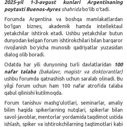
2025-yil 1-3-avgust kunlari Argentinaning
poytaxti
Buenos-Ayres
shahrida
boʻlib oʻtadi.
Forumda Argentina va boshqa mamlakatlardan
boʻlgan biznes, akademik hamda intellektaul
yetakchilar ishtirok etadi. Ushbu yetakchilar butun
dunyodan kelgan forum ishtirokchilari bilan barqaror
rivojlanish boʻyicha munosib qadriyatlar yuzasidan
dialog olib boradi.
Odatda har yili dunyoning turli davlatlaridan
100
nafar talaba
(bakalavr, magistr va doktorantlar)
ushbu forumda qatnashish uchun saralab olinadi. Bu
yilgi forum uchun ham 100 nafar atrofida talaba
qabul qilinishi kutilmoqda.
Forum tanishuv mashgʻulotlari, seminarlar, amaliy
bilim haqida spikerlarning nutqlari, spikerlar bilan
savol-javoblar, mentorlar yordamida taqdimot ustida
ishlash, spiker va ishtirokchilarning taqtimotlari kabi