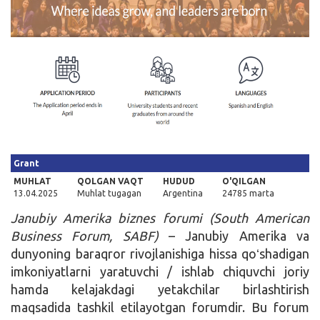
Kirish
Grant
MUHLAT
QOLGAN VAQT
HUDUD
O'QILGAN
13.04.2025
Muhlat tugagan
Argentina
24785 marta
Janubiy Amerika biznes forumi (South American
Business Forum, SABF)
– Janubiy Amerika va
dunyoning baraqror rivojlanishiga hissa qoʻshadigan
imkoniyatlarni yaratuvchi / ishlab chiquvchi joriy
hamda kelajakdagi yetakchilar birlashtirish
maqsadida tashkil etilayotgan forumdir. Bu forum