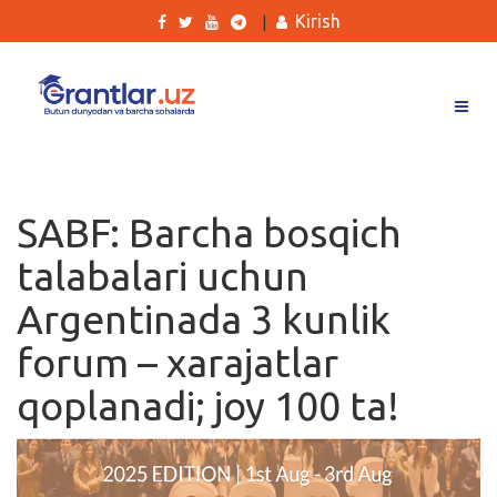
Kirish
|
Grantlar
Tanlovlar
SABF: Barcha bosqich
Ishlar
talabalari uchun
Kurslar
Argentinada 3 kunlik
Blog
forum – xarajatlar
Yana
qoplanadi; joy 100 ta!
Qidirish