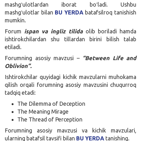
mashgʻulotlardan iborat boʻladi. Ushbu
mashgʻulotlar bilan
BU YERDA
batafsilroq tanishish
mumkin.
Forum
ispan va ingliz tilida
olib boriladi hamda
ishtirokchilardan shu tillardan birini bilish talab
etiladi.
Forumning asosiy mavzusi –
“Between Life and
Oblivion”.
Ishtirokchilar quyidagi kichik mavzularni muhokama
qilish orqali forumning asosiy mavzusini chuqurroq
tadqiq etadi:
The Dilemma of Deception
The Meaning Mirage
The Thread of Perception
Forumning asosiy mavzusi va kichik mavzulari,
ularning batafsil tavsifi bilan
BU YERDA
tanishing.