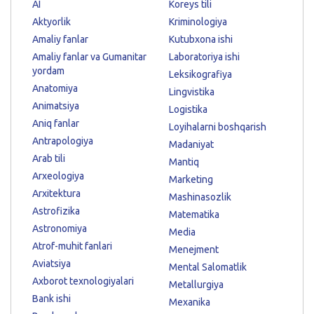
AI
Koreys tili
Aktyorlik
Kriminologiya
Amaliy fanlar
Kutubxona ishi
Amaliy fanlar va Gumanitar
Laboratoriya ishi
yordam
Leksikografiya
Anatomiya
Lingvistika
Animatsiya
Logistika
Aniq fanlar
Loyihalarni boshqarish
Antrapologiya
Madaniyat
Arab tili
Mantiq
Arxeologiya
Marketing
Arxitektura
Mashinasozlik
Astrofizika
Matematika
Astronomiya
Media
Atrof-muhit fanlari
Menejment
Aviatsiya
Mental Salomatlik
Axborot texnologiyalari
Metallurgiya
Bank ishi
Mexanika