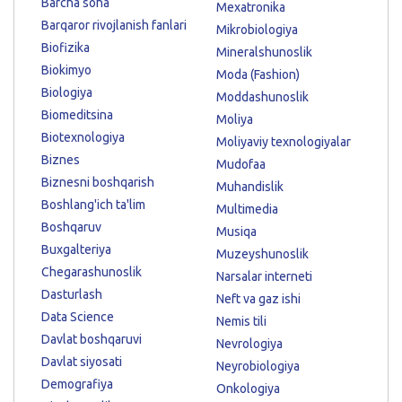
Barcha soha
Mexatronika
Barqaror rivojlanish fanlari
Mikrobiologiya
Biofizika
Mineralshunoslik
Biokimyo
Moda (Fashion)
Biologiya
Moddashunoslik
Biomeditsina
Moliya
Biotexnologiya
Moliyaviy texnologiyalar
Biznes
Mudofaa
Biznesni boshqarish
Muhandislik
Boshlang'ich ta'lim
Multimedia
Boshqaruv
Musiqa
Buxgalteriya
Muzeyshunoslik
Chegarashunoslik
Narsalar interneti
Dasturlash
Neft va gaz ishi
Data Science
Nemis tili
Davlat boshqaruvi
Nevrologiya
Davlat siyosati
Neyrobiologiya
Demografiya
Onkologiya