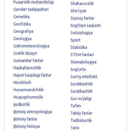
Fuqarolik muhandisligi
Shaharsozlik
Gender tadqiqotlari
She'riyat
Genetika
Siyosiy fanlar
Geofizika
Sog'liqni saqlash
Geografiya
Sotsiologiya
Geologiya
Sport
Gidrometeorologiya
Statistika
Grafik dizayn
STEM fanlari
Gumanitar fanlar
Stomatologiya
Haykaltaroshlik
Sug'urta
Hayot haqidagi fanlar
Sun'iy intellekt
Hisoblash
Suratkashlik
Hunarmandchilik
Suratkashlik
Huquqshunoslik
Suv xo'jaligi
Ijodkorlik
Ta'lim
Ijtimoiy antropologiya
Tabiiy fanlar
Ijtimoiy fanlar
Tadbirkorlik
Ijtimoiy himoya
Tarix