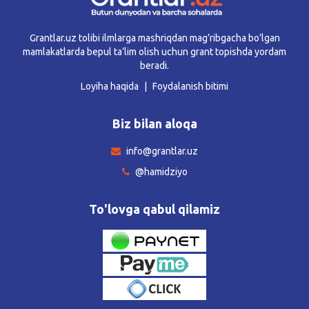
Grantlar.uz tolibi ilmlarga mashriqdan mag’ribgacha bo’lgan
mamlakatlarda bepul ta’lim olish uchun grant topishda yordam
beradi.
Loyiha haqida
Foydalanish bitimi
Biz bilan aloqa
info@grantlar.uz
@hamidziyo
To'lovga qabul qilamiz