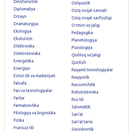
Dinshunoslik
Oshpazlik
Diplomatiya
Oziq-ovqat sanoati
Dizayn
Oziq-ovqat xavfsizligi
Dramaturgiya
Oʻrmon xoʻjaligi
Ekologiya
Pedagogika
Ekoturizm
Planetologiya
Elektronika
Psixologiya
Elektrotexnika
Qishloq xo'jaligi
Energetika
Qurilish
Energiya
Raqamli texnologiyalar
Eston tili va madaniyati
Raqqoslik
Falsafa
Rassomchilik
Fan va texnologiyalar
Robototexnika
Fanlar
Rus tili
Farmatsevtika
Salomatlik
Filologiya va lingvistika
San'at
Fizika
San'at tarixi
Fransuz tili
Savodxonlik