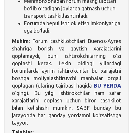
Mehmonxonadan forum mashgʻulotlari
boʻlib oʻtadigan joylarga qatnash uchun
transport tashkillashtiriladi.
Forumda bepul ishtiok etish imkoniyatiga
ega boʻladi.
Muhim:
Forum tashkilotchilari Buenos-Ayres
shahriga borish va qaytish xarajatlarini
qoplamaydi, buni ishtirokchilarning oʻzi
qoplashi kerak. Lekin oldingi yillardagi
forumlarda ayrim ishtirokchilar bu xarajatni
boshqa moliyalashtiruvchi manbalar orqali
qoplagan (ularing tajribasi haqida
BU YERDA
oʻqing). Bu yilgi ishtirokchilar ham safar
xarajatlarini qoplash uchun biror tashkilot
bilan kelishishi mumkin. SABF bunday bu
jarayonda har qanday yordamni koʻrsatishga
tayyor.
Talablar: