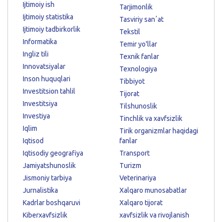
Ijtimoiy ish
Tarjimonlik
Ijtimoiy statistika
Tasviriy sanʼat
Ijtimoiy tadbirkorlik
Tekstil
Informatika
Temir yo'llar
Ingliz tili
Texnik fanlar
Innovatsiyalar
Texnologiya
Inson huquqlari
Tibbiyot
Investitsion tahlil
Tijorat
Investitsiya
Tilshunoslik
Investiya
Tinchlik va xavfsizlik
Iqlim
Tirik organizmlar haqidagi
Iqtisod
fanlar
Iqtisodiy geografiya
Transport
Jamiyatshunoslik
Turizm
Jismoniy tarbiya
Veterinariya
Jurnalistika
Xalqaro munosabatlar
Kadrlar boshqaruvi
Xalqaro tijorat
Kiberxavfsizlik
xavfsizlik va rivojlanish