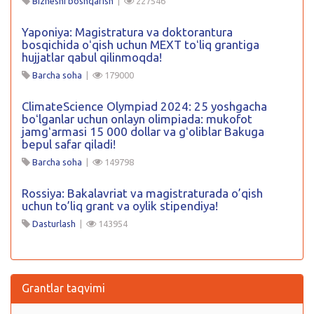
Biznesni boshqarish
|
227546
Yaponiya: Magistratura va doktorantura
bosqichida oʻqish uchun MEXT toʻliq grantiga
hujjatlar qabul qilinmoqda!
Barcha soha
|
179000
ClimateScience Olympiad 2024: 25 yoshgacha
boʻlganlar uchun onlayn olimpiada: mukofot
jamgʻarmasi 15 000 dollar va gʻoliblar Bakuga
bepul safar qiladi!
Barcha soha
|
149798
Rossiya: Bakalavriat va magistraturada o’qish
uchun to’liq grant va oylik stipendiya!
Dasturlash
|
143954
Grantlar taqvimi