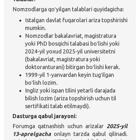
Nomzodlarga qoʻyilgan talablari quyidagicha:
Istalgan davlat fuqarolari ariza topshirishi
mumkin.
Nomzodlar bakalavriat, magistratura
yoki PhD bosqichi talabasi boʻlishi yoki
2024-yil yoxud 2025-yil universitetni
(bakalavriat, magistratura yoki
doktoranturani) bitirgan boʻlishi kerak.
1999-yil 1-yanvardan keyin tugʻilgan
boʻlish lozim.
Ingliz yoki ispan tilini yetarli darajada
bilish lozim (ariza topshirish uchun til
sertifikati talab etilmaydi).
Dasturga qabul jarayoni:
Forumga qatnashish uchun arizalar
2025-yil
13-aprelgacha
onlayn tarzda qabul qilinadi.