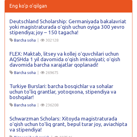
Eng ko'p o'qilgan
Deutschland Scholarship: Germaniyada bakalavriat
yoki magistraturada oʻqish uchun oyiga 300 yevro
stipendiya; joy – 150 tagacha!
Barcha soha
|
302128
FLEX: Maktab, litsey va kollej oʻquvchilari uchun
AQSHda 1 yil davomida oʻqish imkoniyati; oʻqish
davomida barcha xarajatlar qoplanadi!
Barcha soha
|
269675
Turkiye Burslari: barcha bosqichlar va sohalar
uchun to’liq grantlar, yotoqxona, stipendiya va
boshqalar!
Barcha soha
|
236208
Schwarzman Scholars: Xitoyda magistraturada
oʻqish uchun toʻliq grant, bepul turar joy, aviachipta
va stipendiya!