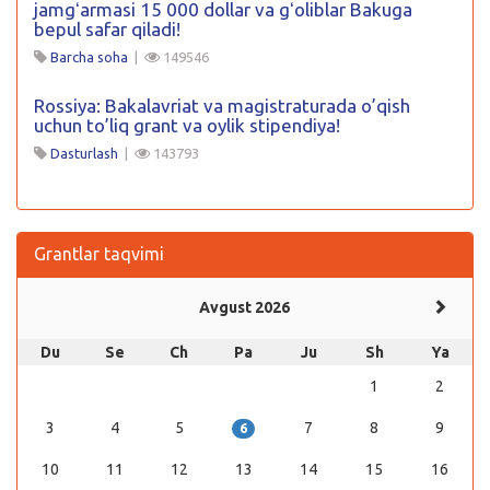
jamgʻarmasi 15 000 dollar va gʻoliblar Bakuga
bepul safar qiladi!
Barcha soha
|
149546
Rossiya: Bakalavriat va magistraturada o’qish
uchun to’liq grant va oylik stipendiya!
Dasturlash
|
143793
Grantlar taqvimi
Avgust 2026
Du
Se
Ch
Pa
Ju
Sh
Ya
1
2
3
4
5
7
8
9
6
10
11
12
13
14
15
16