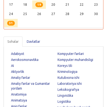
17
18
20
21
22
23
19
24
25
26
27
28
29
30
31
Sohalar
Davlatlar
Adabiyot
Kompyuter fanlari
Aerokosmonavtika
Kompyuter muhandisligi
AI
Koreys tili
Aktyorlik
Kriminologiya
Amaliy fanlar
Kutubxona ishi
Amaliy fanlar va Gumanitar
Laboratoriya ishi
yordam
Leksikografiya
Anatomiya
Lingvistika
Animatsiya
Logistika
Aniq fanlar