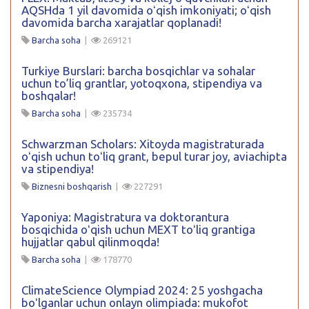
AQSHda 1 yil davomida oʻqish imkoniyati; oʻqish
davomida barcha xarajatlar qoplanadi!
Barcha soha
|
269121
Turkiye Burslari: barcha bosqichlar va sohalar
uchun to’liq grantlar, yotoqxona, stipendiya va
boshqalar!
Barcha soha
|
235734
Schwarzman Scholars: Xitoyda magistraturada
oʻqish uchun toʻliq grant, bepul turar joy, aviachipta
va stipendiya!
Biznesni boshqarish
|
227291
Yaponiya: Magistratura va doktorantura
bosqichida oʻqish uchun MEXT toʻliq grantiga
hujjatlar qabul qilinmoqda!
Barcha soha
|
178770
ClimateScience Olympiad 2024: 25 yoshgacha
boʻlganlar uchun onlayn olimpiada: mukofot