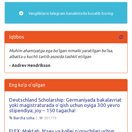
Yangiliklarni
telegram
kanalimizda kuzatib boring
Iqtibos
Muhim ahamiyatga ega bo’lgan nimaiki yaratilgan bo’lsa,
albatta u kuchli tartib asosida tashkil etilgan
- Andrev Hendrikson
Eng ko'p o'qilgan
Deutschland Scholarship: Germaniyada bakalavriat
yoki magistraturada oʻqish uchun oyiga 300 yevro
stipendiya; joy – 150 tagacha!
Barcha soha
|
301774
FLEX: Maktab, litsey va kollej oʻquvchilari uchun