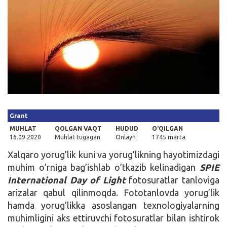
Kirish
Grant
MUHLAT
QOLGAN VAQT
HUDUD
O'QILGAN
16.09.2020
Muhlat tugagan
Onlayn
1745 marta
Xalqaro yorug’lik kuni va yorug’likning hayotimizdagi
muhim o’rniga bag’ishlab o’tkazib kelinadigan
SPIE
International Day of Light
fotosuratlar tanloviga
arizalar qabul qilinmoqda. Fototanlovda yorug’lik
hamda yorug’likka asoslangan texnologiyalarning
muhimligini aks ettiruvchi fotosuratlar bilan ishtirok