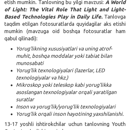
etish mumkin. Tanlovning bu yilgi mavzusi:
A World
of Light: The Vital Role That Light and Light-
Based Technologies Play in Daily Life.
Tanlovga
taqdim etilgan fotosuratlarda quyidagilar aks etishi
mumkin (mavzuga oid boshqa fotosuratlar ham
qabul qilinadi):
Yorug’likning xususiyatlari va uning atrof-
muhit, boshqa moddalar yoki tabiat bilan
munosabati
Yorug’lik texnologiyalari (lazerlar, LED
texnologiyalar va hkz.)
Mikroskop yoki teleskop kabi yorug’likka
asoslangan texnologiyalar orqali yaratilgan
suratlar
Inson va yorug’lik/yorug’lik texnologiyalari
Yorug’lik orqali inson hayotining yaxshilanishi.
13-17 yoshli ishtirokchilar uchun tanlovning Youth