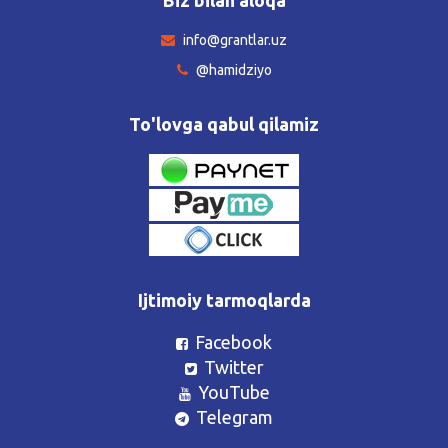
info@grantlar.uz
@hamidziyo
To'lovga qabul qilamiz
Ijtimoiy tarmoqlarda
Facebook
Twitter
YouTube
Telegram