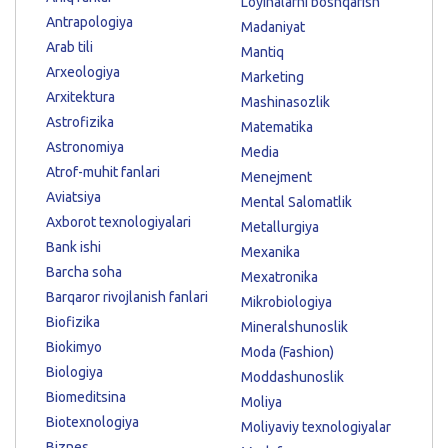
Loyihalarni boshqarish
Antrapologiya
Madaniyat
Arab tili
Mantiq
Arxeologiya
Marketing
Arxitektura
Mashinasozlik
Astrofizika
Matematika
Astronomiya
Media
Atrof-muhit fanlari
Menejment
Aviatsiya
Mental Salomatlik
Axborot texnologiyalari
Metallurgiya
Bank ishi
Mexanika
Barcha soha
Mexatronika
Barqaror rivojlanish fanlari
Mikrobiologiya
Biofizika
Mineralshunoslik
Biokimyo
Moda (Fashion)
Biologiya
Moddashunoslik
Biomeditsina
Moliya
Biotexnologiya
Moliyaviy texnologiyalar
Biznes