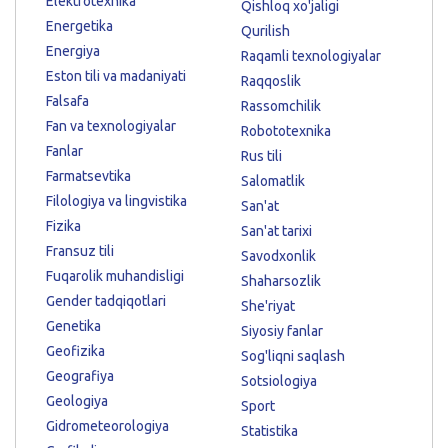
Elektrotexnika
Qishloq xo'jaligi
Energetika
Qurilish
Energiya
Raqamli texnologiyalar
Eston tili va madaniyati
Raqqoslik
Falsafa
Rassomchilik
Fan va texnologiyalar
Robototexnika
Fanlar
Rus tili
Farmatsevtika
Salomatlik
Filologiya va lingvistika
San'at
Fizika
San'at tarixi
Fransuz tili
Savodxonlik
Fuqarolik muhandisligi
Shaharsozlik
Gender tadqiqotlari
She'riyat
Genetika
Siyosiy fanlar
Geofizika
Sog'liqni saqlash
Geografiya
Sotsiologiya
Geologiya
Sport
Gidrometeorologiya
Statistika