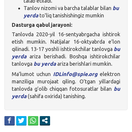
talab etiladi.
Tanlov nizomi va barcha talablar bilan
bu
yerda
to’liq tanishishingiz mumkin
Dasturga qabul jarayoni:
Tanlovda 2020-yil 16-sentyabrgacha ishtirok
etish mumkin. Natijalar 16-oktyabrda e’lon
qilinadi. 13-17 yoshli ishtirokchilar tanlovga
bu
yerda
ariza berishadi. Boshqa ishtirokchilar
tanlovga
bu yerda
ariza berishlari mumkin.
Ma’lumot uchun
IDLinfo@spie.org
elektron
manziliga murojaat qiling. O’tgan yillardagi
tanlovda g’olib chiqqan fotosuratlar bilan
bu
yerda
(sahifa oxirida) tanishing.