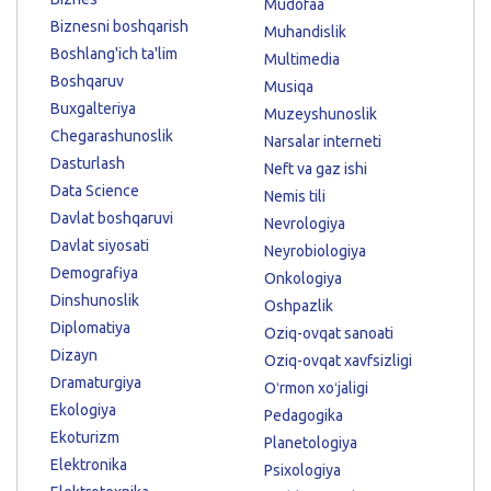
Mudofaa
Biznesni boshqarish
Muhandislik
Boshlang'ich ta'lim
Multimedia
Boshqaruv
Musiqa
Buxgalteriya
Muzeyshunoslik
Chegarashunoslik
Narsalar interneti
Dasturlash
Neft va gaz ishi
Data Science
Nemis tili
Davlat boshqaruvi
Nevrologiya
Davlat siyosati
Neyrobiologiya
Demografiya
Onkologiya
Dinshunoslik
Oshpazlik
Diplomatiya
Oziq-ovqat sanoati
Dizayn
Oziq-ovqat xavfsizligi
Dramaturgiya
Oʻrmon xoʻjaligi
Ekologiya
Pedagogika
Ekoturizm
Planetologiya
Elektronika
Psixologiya