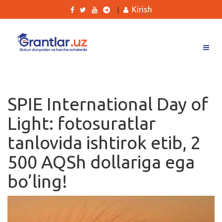
Kirish
|
Grantlar
Tanlovlar
SPIE International Day of
Ishlar
Light: fotosuratlar
Kurslar
tanlovida ishtirok etib, 2
Blog
500 AQSh dollariga ega
Yana
bo’ling!
Qidirish