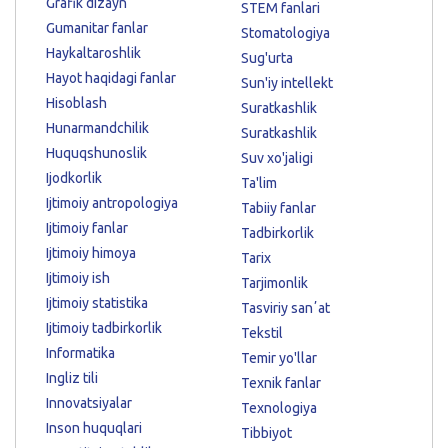
Grafik dizayn
STEM fanlari
Gumanitar fanlar
Stomatologiya
Haykaltaroshlik
Sug'urta
Hayot haqidagi fanlar
Sun'iy intellekt
Hisoblash
Suratkashlik
Hunarmandchilik
Suratkashlik
Huquqshunoslik
Suv xo'jaligi
Ijodkorlik
Ta'lim
Ijtimoiy antropologiya
Tabiiy fanlar
Ijtimoiy fanlar
Tadbirkorlik
Ijtimoiy himoya
Tarix
Ijtimoiy ish
Tarjimonlik
Ijtimoiy statistika
Tasviriy sanʼat
Ijtimoiy tadbirkorlik
Tekstil
Informatika
Temir yo'llar
Ingliz tili
Texnik fanlar
Innovatsiyalar
Texnologiya
Inson huquqlari
Tibbiyot