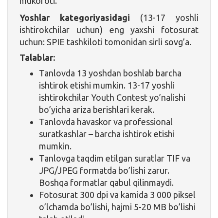
mukofoti.
Yoshlar kategoriyasidagi
(13-17 yoshli
ishtirokchilar uchun) eng yaxshi fotosurat
uchun: SPIE tashkiloti tomonidan sirli sovg’a.
Talablar:
Tanlovda 13 yoshdan boshlab barcha
ishtirok etishi mumkin. 13-17 yoshli
ishtirokchilar Youth Contest yo’nalishi
bo’yicha ariza berishlari kerak.
Tanlovda havaskor va professional
suratkashlar – barcha ishtirok etishi
mumkin.
Tanlovga taqdim etilgan suratlar TIF va
JPG/JPEG formatda bo’lishi zarur.
Boshqa formatlar qabul qilinmaydi.
Fotosurat 300 dpi va kamida 3 000 piksel
o’lchamda bo’lishi, hajmi 5-20 MB bo’lishi