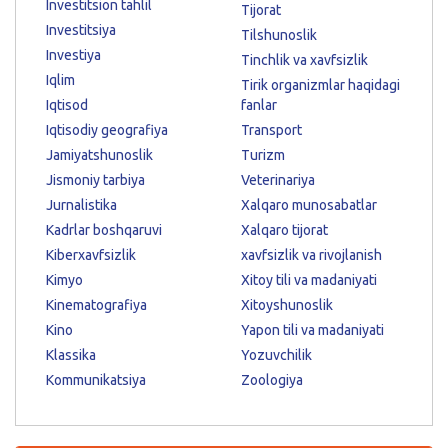
Investitsion tahlil
Tijorat
Investitsiya
Tilshunoslik
Investiya
Tinchlik va xavfsizlik
Iqlim
Tirik organizmlar haqidagi
Iqtisod
fanlar
Iqtisodiy geografiya
Transport
Jamiyatshunoslik
Turizm
Jismoniy tarbiya
Veterinariya
Jurnalistika
Xalqaro munosabatlar
Kadrlar boshqaruvi
Xalqaro tijorat
Kiberxavfsizlik
xavfsizlik va rivojlanish
Kimyo
Xitoy tili va madaniyati
Kinematografiya
Xitoyshunoslik
Kino
Yapon tili va madaniyati
Klassika
Yozuvchilik
Kommunikatsiya
Zoologiya