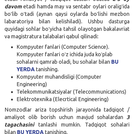
davom
etadi hamda may va sentabr oylari oraligʻida
boʻlib oʻtadi (aynan qaysi oylarda boʻlishi mezbon
labaratoriya bilan kelishiladi). Ushbu dasturga
quyidagi sohlar boʻyicha tahsil olayotgan bakalavriat
va magistratura talabalari qabul qilinadi:
Kompyuter fanlari (Computer Science).
Kompyuter fanlari oʻz ichida juda koʻplab
sohalarni qamrab oladi, bu sohalar bilan
BU
YERDA
tanishing.
Kompyuter muhandisligi (Computer
Engineering)
Telekommunikatsiyalar (Telecommunications)
Elektrotexnika (Elecrtical Engineering)
Nomzodlar ariza topshirish jarayonida tadqiqot /
amaliyot olib borish uchun mavjud sohalardan
3
tagachasini
tanlashi mumkin. Tadqiqot sohalari
bilan
BU YERDA
tanishing.