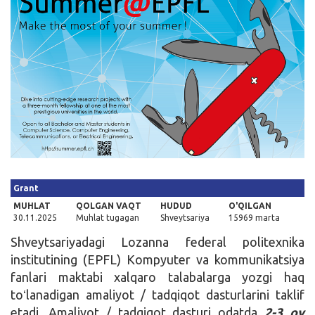
Kirish
Grant
MUHLAT
QOLGAN VAQT
HUDUD
O'QILGAN
30.11.2025
Muhlat tugagan
Shveytsariya
15969 marta
Shveytsariyadagi Lozanna federal politexnika
institutining (EPFL) Kompyuter va kommunikatsiya
fanlari maktabi xalqaro talabalarga yozgi haq
toʻlanadigan amaliyot / tadqiqot dasturlarini taklif
etadi. Amaliyot / tadqiqot dasturi odatda
2-3 oy