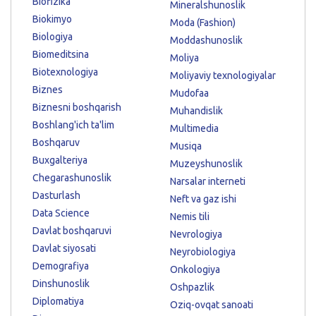
Biofizika
Mineralshunoslik
Biokimyo
Moda (Fashion)
Biologiya
Moddashunoslik
Biomeditsina
Moliya
Biotexnologiya
Moliyaviy texnologiyalar
Biznes
Mudofaa
Biznesni boshqarish
Muhandislik
Boshlang'ich ta'lim
Multimedia
Boshqaruv
Musiqa
Buxgalteriya
Muzeyshunoslik
Chegarashunoslik
Narsalar interneti
Dasturlash
Neft va gaz ishi
Data Science
Nemis tili
Davlat boshqaruvi
Nevrologiya
Davlat siyosati
Neyrobiologiya
Demografiya
Onkologiya
Dinshunoslik
Oshpazlik
Diplomatiya
Oziq-ovqat sanoati