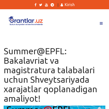
Kirish
|
Grantlar
Tanlovlar
Summer@EPFL:
Ishlar
Bakalavriat va
Kurslar
magistratura talabalari
Blog
uchun Shveytsariyada
Yana
xarajatlar qoplanadigan
amaliyot!
Qidirish