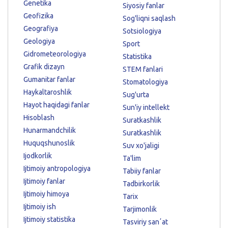
Genetika
Siyosiy fanlar
Geofizika
Sog'liqni saqlash
Geografiya
Sotsiologiya
Geologiya
Sport
Gidrometeorologiya
Statistika
Grafik dizayn
STEM fanlari
Gumanitar fanlar
Stomatologiya
Haykaltaroshlik
Sug'urta
Hayot haqidagi fanlar
Sun'iy intellekt
Hisoblash
Suratkashlik
Hunarmandchilik
Suratkashlik
Huquqshunoslik
Suv xo'jaligi
Ijodkorlik
Ta'lim
Ijtimoiy antropologiya
Tabiiy fanlar
Ijtimoiy fanlar
Tadbirkorlik
Ijtimoiy himoya
Tarix
Ijtimoiy ish
Tarjimonlik
Ijtimoiy statistika
Tasviriy sanʼat