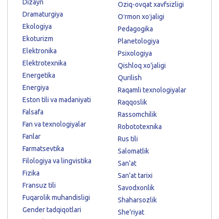
Dizayn
Oziq-ovqat xavfsizligi
Dramaturgiya
Oʻrmon xoʻjaligi
Ekologiya
Pedagogika
Ekoturizm
Planetologiya
Elektronika
Psixologiya
Elektrotexnika
Qishloq xo'jaligi
Energetika
Qurilish
Energiya
Raqamli texnologiyalar
Eston tili va madaniyati
Raqqoslik
Falsafa
Rassomchilik
Fan va texnologiyalar
Robototexnika
Fanlar
Rus tili
Farmatsevtika
Salomatlik
Filologiya va lingvistika
San'at
Fizika
San'at tarixi
Fransuz tili
Savodxonlik
Fuqarolik muhandisligi
Shaharsozlik
Gender tadqiqotlari
She'riyat