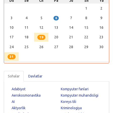
Du
Se
Ch
Pa
Ju
Sh
Ya
1
2
3
4
5
7
8
9
6
10
11
12
13
14
15
16
17
18
20
21
22
23
19
24
25
26
27
28
29
30
31
Sohalar
Davlatlar
Adabiyot
Kompyuter fanlari
Aerokosmonavtika
Kompyuter muhandisligi
AI
Koreys tili
Aktyorlik
Kriminologiya