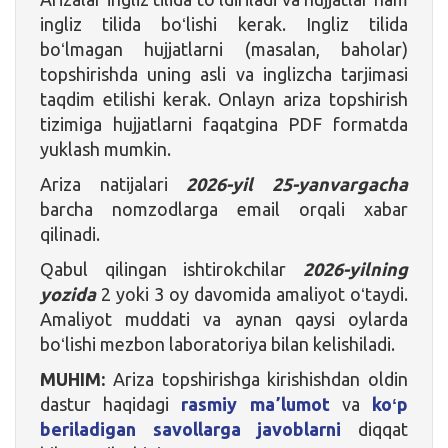
ingliz tilida boʻlishi kerak. Ingliz tilida
boʻlmagan hujjatlarni (masalan, baholar)
topshirishda uning asli va inglizcha tarjimasi
taqdim etilishi kerak. Onlayn ariza topshirish
tizimiga hujjatlarni faqatgina PDF formatda
yuklash mumkin.
Ariza natijalari
2026-yil 25-yanvargacha
barcha nomzodlarga email orqali xabar
qilinadi.
Qabul qilingan ishtirokchilar
2026-yilning
yozida
2 yoki 3 oy davomida amaliyot oʻtaydi.
Amaliyot muddati va aynan qaysi oylarda
boʻlishi mezbon laboratoriya bilan kelishiladi.
MUHIM:
Ariza topshirishga kirishishdan oldin
dastur haqidagi
rasmiy maʼlumot
va
koʻp
beriladigan savollarga javoblarni
diqqat