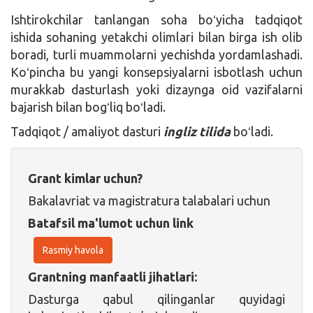
Ishtirokchilar tanlangan soha boʻyicha tadqiqot
ishida sohaning yetakchi olimlari bilan birga ish olib
boradi, turli muammolarni yechishda yordamlashadi.
Koʻpincha bu yangi konsepsiyalarni isbotlash uchun
murakkab dasturlash yoki dizaynga oid vazifalarni
bajarish bilan bogʻliq boʻladi.
Tadqiqot / amaliyot dasturi
ingliz tilida
boʻladi.
Grant kimlar uchun?
Bakalavriat va magistratura talabalari uchun
Batafsil ma'lumot uchun link
Rasmiy havola
Grantning manfaatli jihatlari:
Dasturga qabul qilinganlar quyidagi