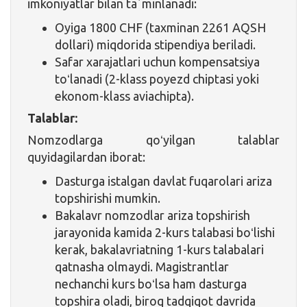
imkoniyatlar bilan taʼminlanadi:
Oyiga 1800 CHF (taxminan 2261 AQSH
dollari) miqdorida stipendiya beriladi.
Safar xarajatlari uchun kompensatsiya
toʻlanadi (2-klass poyezd chiptasi yoki
ekonom-klass aviachipta).
Talablar:
Nomzodlarga qoʻyilgan talablar
quyidagilardan iborat:
Dasturga istalgan davlat fuqarolari ariza
topshirishi mumkin.
Bakalavr nomzodlar ariza topshirish
jarayonida kamida 2-kurs talabasi boʻlishi
kerak, bakalavriatning 1-kurs talabalari
qatnasha olmaydi. Magistrantlar
nechanchi kurs boʻlsa ham dasturga
topshira oladi, biroq tadqiqot davrida