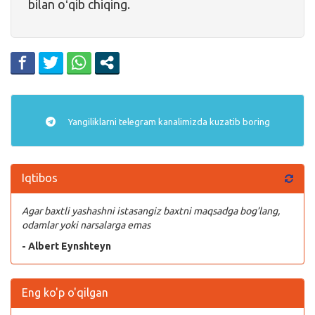
bilan oʻqib chiqing.
Yangiliklarni
telegram
kanalimizda kuzatib boring
Iqtibos
Agar baxtli yashashni istasangiz baxtni maqsadga bog’lang,
odamlar yoki narsalarga emas
- Albert Eynshteyn
Eng ko'p o'qilgan