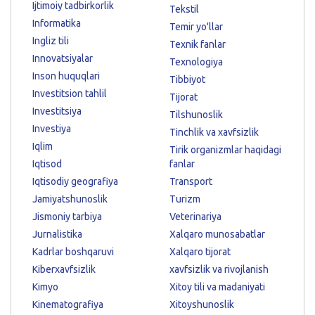
Ijtimoiy tadbirkorlik
Tekstil
Informatika
Temir yo'llar
Ingliz tili
Texnik fanlar
Innovatsiyalar
Texnologiya
Inson huquqlari
Tibbiyot
Investitsion tahlil
Tijorat
Investitsiya
Tilshunoslik
Investiya
Tinchlik va xavfsizlik
Iqlim
Tirik organizmlar haqidagi
Iqtisod
fanlar
Iqtisodiy geografiya
Transport
Jamiyatshunoslik
Turizm
Jismoniy tarbiya
Veterinariya
Jurnalistika
Xalqaro munosabatlar
Kadrlar boshqaruvi
Xalqaro tijorat
Kiberxavfsizlik
xavfsizlik va rivojlanish
Kimyo
Xitoy tili va madaniyati
Kinematografiya
Xitoyshunoslik