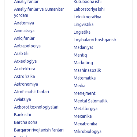
Amaliy fanlar
Kutubxona ishi
Amaliy fanlar va Gumanitar
Laboratoriya ishi
yordam
Leksikografiya
Anatomiya
Lingvistika
Animatsiya
Logistika
Aniq fanlar
Loyihalarni boshqarish
Antrapologiya
Madaniyat
Arab tili
Mantiq
Arxeologiya
Marketing
Arxitektura
Mashinasozlik
Astrofizika
Matematika
Astronomiya
Media
Atrof-muhit fanlari
Menejment
Aviatsiya
Mental Salomatlik
Axborot texnologiyalari
Metallurgiya
Bank ishi
Mexanika
Barcha soha
Mexatronika
Barqaror rivojlanish fanlari
Mikrobiologiya