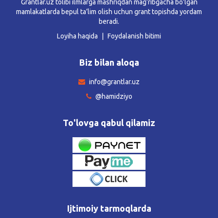
Grantlar.uz tolibi ilmlarga mashriqdan mag’ribgacha bo’lgan
mamlakatlarda bepul ta’lim olish uchun grant topishda yordam
beradi.
Loyiha haqida
Foydalanish bitimi
Biz bilan aloqa
info@grantlar.uz
@hamidziyo
To'lovga qabul qilamiz
Ijtimoiy tarmoqlarda