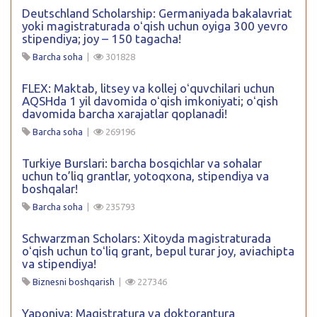
Deutschland Scholarship: Germaniyada bakalavriat
yoki magistraturada oʻqish uchun oyiga 300 yevro
stipendiya; joy – 150 tagacha!
Barcha soha
|
301828
FLEX: Maktab, litsey va kollej oʻquvchilari uchun
AQSHda 1 yil davomida oʻqish imkoniyati; oʻqish
davomida barcha xarajatlar qoplanadi!
Barcha soha
|
269196
Turkiye Burslari: barcha bosqichlar va sohalar
uchun to’liq grantlar, yotoqxona, stipendiya va
boshqalar!
Barcha soha
|
235793
Schwarzman Scholars: Xitoyda magistraturada
oʻqish uchun toʻliq grant, bepul turar joy, aviachipta
va stipendiya!
Biznesni boshqarish
|
227346
Yaponiya: Magistratura va doktorantura