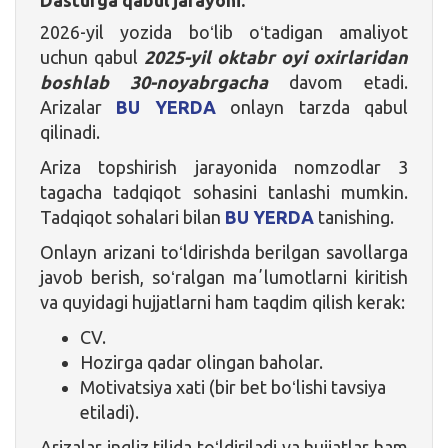
2026-yil yozida boʻlib oʻtadigan amaliyot
uchun qabul
2025-yil oktabr oyi oxirlaridan
boshlab 30-noyabrgacha
davom etadi.
Arizalar
BU YERDA
onlayn tarzda qabul
qilinadi.
Ariza topshirish jarayonida nomzodlar 3
tagacha tadqiqot sohasini tanlashi mumkin.
Tadqiqot sohalari bilan
BU YERDA
tanishing.
Onlayn arizani toʻldirishda berilgan savollarga
javob berish, soʻralgan maʼlumotlarni kiritish
va quyidagi hujjatlarni ham taqdim qilish kerak:
CV.
Hozirga qadar olingan baholar.
Motivatsiya xati (bir bet boʻlishi tavsiya
etiladi).
Arizalar ingliz tilida toʻldiriladi va hujjatlar ham