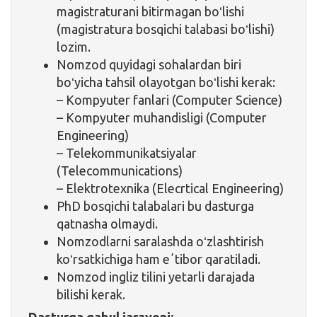
magistraturani bitirmagan boʻlishi
(magistratura bosqichi talabasi boʻlishi)
lozim.
Nomzod quyidagi sohalardan biri
boʻyicha tahsil olayotgan boʻlishi kerak:
– Kompyuter fanlari (Computer Science)
– Kompyuter muhandisligi (Computer
Engineering)
– Telekommunikatsiyalar
(Telecommunications)
– Elektrotexnika (Elecrtical Engineering)
PhD bosqichi talabalari bu dasturga
qatnasha olmaydi.
Nomzodlarni saralashda oʻzlashtirish
koʻrsatkichiga ham eʼtibor qaratiladi.
Nomzod ingliz tilini yetarli darajada
bilishi kerak.
Dasturga qabul jarayoni: