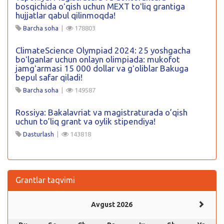
bosqichida oʻqish uchun MEXT toʻliq grantiga
hujjatlar qabul qilinmoqda!
Barcha soha
|
178803
ClimateScience Olympiad 2024: 25 yoshgacha
boʻlganlar uchun onlayn olimpiada: mukofot
jamgʻarmasi 15 000 dollar va gʻoliblar Bakuga
bepul safar qiladi!
Barcha soha
|
149587
Rossiya: Bakalavriat va magistraturada o’qish
uchun to’liq grant va oylik stipendiya!
Dasturlash
|
143818
Grantlar taqvimi
Avgust 2026