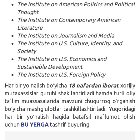
The Institute on American Politics and Political
Thought
The Institute on Contemporary American
Literature
The Institute on Journalism and Media
The Institute on U.S. Culture, Identity, and
Society
The Institute on U.S. Economics and
Sustainable Development
The Institute on U.S. Foreign Policy
Har bir yoʻnalish boʻyicha
18 nafardan iborat
xorijiy
mutaxassislar guruhi shakllantiriladi hamda turli oliy
taʼlim muassasalarida mavzuni chuqurroq oʻrganish
boʻyicha mashgʻulotlar tashkillashtiriladi. Yuqoridagi
har bir yoʻnalish haqida batafsil maʼlumot olish
uchun
BU YERGA
tashrif buyuring.