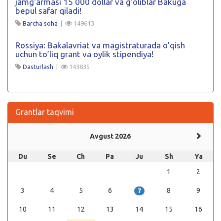
jamgʻarmasi 15 000 dollar va gʻoliblar Bakuga
bepul safar qiladi!
Barcha soha
|
149613
Rossiya: Bakalavriat va magistraturada o’qish
uchun to’liq grant va oylik stipendiya!
Dasturlash
|
143835
Grantlar taqvimi
Avgust 2026
Du
Se
Ch
Pa
Ju
Sh
Ya
1
2
3
4
5
6
8
9
7
10
11
12
13
14
15
16