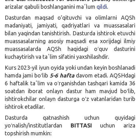
arizalar qabuli boshlanganini maʼlum
qildi.
Dasturdan maqsad o’qituvchi va olimlarni AQSh
madaniyati, jamiyati, qadriyatlari va muassasalari
bilan yaqindan tanishtirish. Dasturda ishtirok etuvchi
muassasalarning asosiy maqsadi esa xorijdagi ilmiy
muassasalarda AQSh haqidagi oʻquv dasturini
kuchaytirish va taʼlim sifatini yaxshilashdir.
Kurs 2023-yil iyun oyida yoki undan keyin boshlanadi
hamda jami boʻlib
5-6 hafta
davom etadi. AQSHdagi
6 haftalik taʼlim va oʻrganishdan tashqari kamida 36
soatdan iborat onlayn dastur ham mavjud boʻlib,
ishtirokchilar onlayn dasturga oʻz vatanlaridan turib
ishtirok etadilar.
Dasturda qatnashish uchun quyidagi
yoʻnalish/institutlardan
BITTASI
uchun ariza
topshirish mumkin: