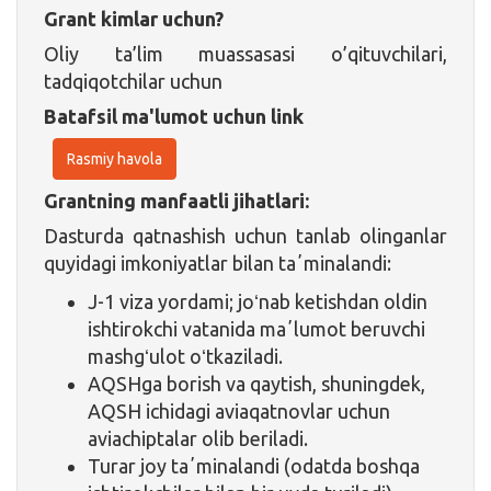
Grant kimlar uchun?
Oliy ta’lim muassasasi o’qituvchilari,
tadqiqotchilar uchun
Batafsil ma'lumot uchun link
Rasmiy havola
Grantning manfaatli jihatlari:
Dasturda qatnashish uchun tanlab olinganlar
quyidagi imkoniyatlar bilan taʼminalandi:
J-1 viza yordami; joʻnab ketishdan oldin
ishtirokchi vatanida maʼlumot beruvchi
mashgʻulot oʻtkaziladi.
AQSHga borish va qaytish, shuningdek,
AQSH ichidagi aviaqatnovlar uchun
aviachiptalar olib beriladi.
Turar joy taʼminalandi (odatda boshqa