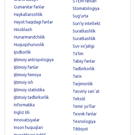
STEM fanlari
Gumanitar fanlar
Stomatologiya
Haykaltaroshlik
Sug'urta
Hayot haqidagi fanlar
Sun'iy intellekt
Hisoblash
Suratkashlik
Hunarmandchilik
Suratkashlik
Huquqshunoslik
Suv xo'jaligi
Ijodkorlik
Ta'lim
Ijtimoiy antropologiya
Tabiiy fanlar
Ijtimoiy fanlar
Tadbirkorlik
Ijtimoiy himoya
Tarix
Ijtimoiy ish
Tarjimonlik
Ijtimoiy statistika
Tasviriy sanʼat
Ijtimoiy tadbirkorlik
Tekstil
Informatika
Temir yo'llar
Ingliz tili
Texnik fanlar
Innovatsiyalar
Texnologiya
Inson huquqlari
Tibbiyot
Investitsion tahlil