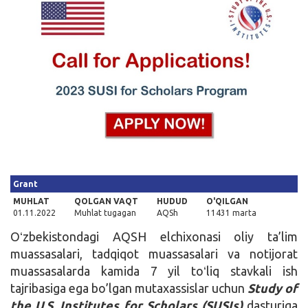
Kirish
Grant
MUHLAT
QOLGAN VAQT
HUDUD
O'QILGAN
01.11.2022
Muhlat tugagan
AQSh
11431 marta
Oʻzbekistondagi AQSH elchixonasi oliy ta’lim
muassasalari, tadqiqot muassasalari va notijorat
muassasalarda kamida 7 yil toʻliq stavkali ish
tajribasiga ega bo’lgan mutaxassislar uchun
Study of
the U.S. Institutes for Scholars (SUSIs)
dasturiga