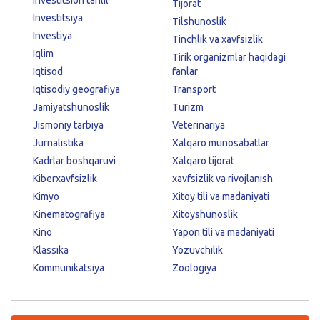
Tijorat
Investitsiya
Tilshunoslik
Investiya
Tinchlik va xavfsizlik
Iqlim
Tirik organizmlar haqidagi
Iqtisod
fanlar
Iqtisodiy geografiya
Transport
Jamiyatshunoslik
Turizm
Jismoniy tarbiya
Veterinariya
Jurnalistika
Xalqaro munosabatlar
Kadrlar boshqaruvi
Xalqaro tijorat
Kiberxavfsizlik
xavfsizlik va rivojlanish
Kimyo
Xitoy tili va madaniyati
Kinematografiya
Xitoyshunoslik
Kino
Yapon tili va madaniyati
Klassika
Yozuvchilik
Kommunikatsiya
Zoologiya