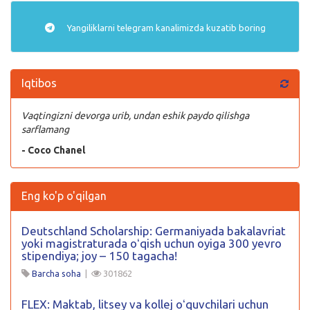
Yangiliklarni
telegram
kanalimizda kuzatib boring
Iqtibos
Vaqtingizni devorga urib, undan eshik paydo qilishga
sarflamang
- Coco Chanel
Eng ko'p o'qilgan
Deutschland Scholarship: Germaniyada bakalavriat
yoki magistraturada oʻqish uchun oyiga 300 yevro
stipendiya; joy – 150 tagacha!
Barcha soha
|
301862
FLEX: Maktab, litsey va kollej oʻquvchilari uchun