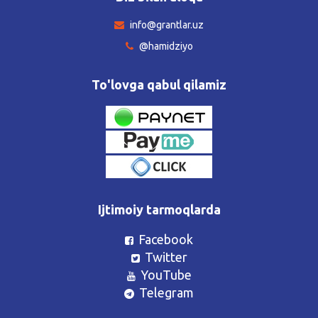
info@grantlar.uz
@hamidziyo
To'lovga qabul qilamiz
Ijtimoiy tarmoqlarda
Facebook
Twitter
YouTube
Telegram