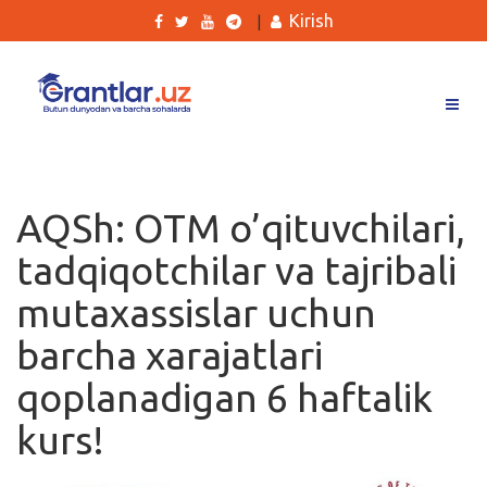
Kirish
|
Grantlar
Tanlovlar
AQSh: OTM o’qituvchilari,
Ishlar
tadqiqotchilar va tajribali
Kurslar
mutaxassislar uchun
Blog
barcha xarajatlari
Yana
qoplanadigan 6 haftalik
kurs!
Qidirish