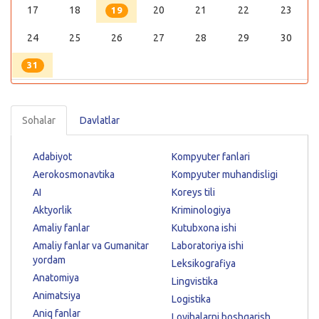
17
18
20
21
22
23
19
24
25
26
27
28
29
30
31
Sohalar
Davlatlar
Adabiyot
Kompyuter fanlari
Aerokosmonavtika
Kompyuter muhandisligi
AI
Koreys tili
Aktyorlik
Kriminologiya
Amaliy fanlar
Kutubxona ishi
Amaliy fanlar va Gumanitar
Laboratoriya ishi
yordam
Leksikografiya
Anatomiya
Lingvistika
Animatsiya
Logistika
Aniq fanlar
Loyihalarni boshqarish