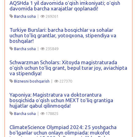
AQSHda 1 yil davomida oʻqish imkoniyati; oʻqish
davomida barcha xarajatlar qoplanadi!
Barcha soha
|
269261
Turkiye Burslari: barcha bosqichlar va sohalar
uchun to’liq grantlar, yotoqxona, stipendiya va
boshqalar!
Barcha soha
|
235849
Schwarzman Scholars: Xitoyda magistraturada
oʻqish uchun toʻliq grant, bepul turar joy, aviachipta
va stipendiya!
Biznesni boshqarish
|
227370
Yaponiya: Magistratura va doktorantura
bosqichida oʻqish uchun MEXT toʻliq grantiga
hujjatlar qabul qilinmoqda!
Barcha soha
|
178825
ClimateScience Olympiad 2024: 25 yoshgacha
boʻlganlar uchun onlayn olimpiada: mukofot