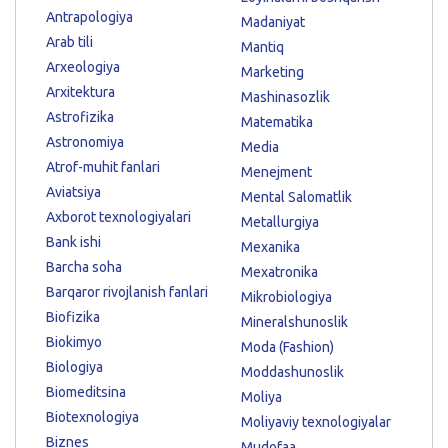
Antrapologiya
Madaniyat
Arab tili
Mantiq
Arxeologiya
Marketing
Arxitektura
Mashinasozlik
Astrofizika
Matematika
Astronomiya
Media
Atrof-muhit fanlari
Menejment
Aviatsiya
Mental Salomatlik
Axborot texnologiyalari
Metallurgiya
Bank ishi
Mexanika
Barcha soha
Mexatronika
Barqaror rivojlanish fanlari
Mikrobiologiya
Biofizika
Mineralshunoslik
Biokimyo
Moda (Fashion)
Biologiya
Moddashunoslik
Biomeditsina
Moliya
Biotexnologiya
Moliyaviy texnologiyalar
Biznes
Mudofaa