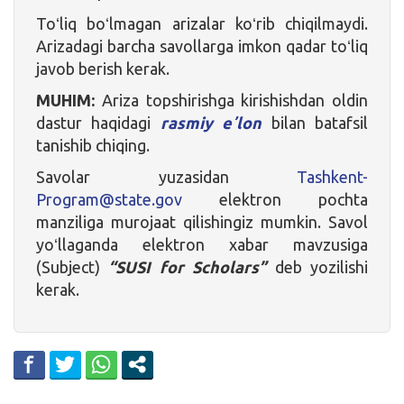
Toʻliq boʻlmagan arizalar koʻrib chiqilmaydi.
Arizadagi barcha savollarga imkon qadar toʻliq
javob berish kerak.
MUHIM:
Ariza topshirishga kirishishdan oldin
dastur haqidagi
rasmiy eʼlon
bilan batafsil
tanishib chiqing.
Savolar yuzasidan
Tashkent-
Program@state.gov
elektron pochta
manziliga murojaat qilishingiz mumkin. Savol
yoʻllaganda elektron xabar mavzusiga
(Subject)
“SUSI for Scholars”
deb yozilishi
kerak.