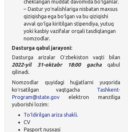
cheklangan muddat davomida boʻlganlar.
– Dastur yoʻnalishlariga nisbatan maxsus
qiziqishga ega boʻlgan va bu qiziqishi
avval qoʻlga kiritilgan stipendiya, yutuq
yoki kasbiy vazifalar orqali tasdiqlangan
nomzodlar.
Dasturga qabul jarayoni:
Dasturga arizalar Oʻzbekiston vaqti bilan
2022-yil 31-oktabr 18:00 gacha
qabul
qilinadi.
Nomzodlar quyidagi hujjatlarni yuqorida
koʻrsatilgan vaqtgacha
Tashkent-
Program@state.gov
elektron manziliga
yuborishi lozim:
Toʻldirilgan ariza shakli.
CV
Pasport nusxasi