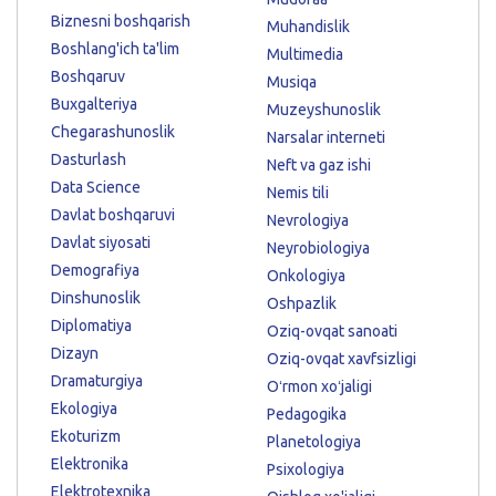
Biznesni boshqarish
Muhandislik
Boshlang'ich ta'lim
Multimedia
Boshqaruv
Musiqa
Buxgalteriya
Muzeyshunoslik
Chegarashunoslik
Narsalar interneti
Dasturlash
Neft va gaz ishi
Data Science
Nemis tili
Davlat boshqaruvi
Nevrologiya
Davlat siyosati
Neyrobiologiya
Demografiya
Onkologiya
Dinshunoslik
Oshpazlik
Diplomatiya
Oziq-ovqat sanoati
Dizayn
Oziq-ovqat xavfsizligi
Dramaturgiya
Oʻrmon xoʻjaligi
Ekologiya
Pedagogika
Ekoturizm
Planetologiya
Elektronika
Psixologiya
Elektrotexnika