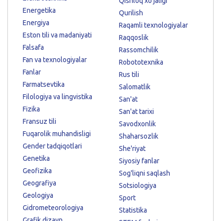
Qishloq xo'jaligi
Energetika
Qurilish
Energiya
Raqamli texnologiyalar
Eston tili va madaniyati
Raqqoslik
Falsafa
Rassomchilik
Fan va texnologiyalar
Robototexnika
Fanlar
Rus tili
Farmatsevtika
Salomatlik
Filologiya va lingvistika
San'at
Fizika
San'at tarixi
Fransuz tili
Savodxonlik
Fuqarolik muhandisligi
Shaharsozlik
Gender tadqiqotlari
She'riyat
Genetika
Siyosiy fanlar
Geofizika
Sog'liqni saqlash
Geografiya
Sotsiologiya
Geologiya
Sport
Gidrometeorologiya
Statistika
Grafik dizayn