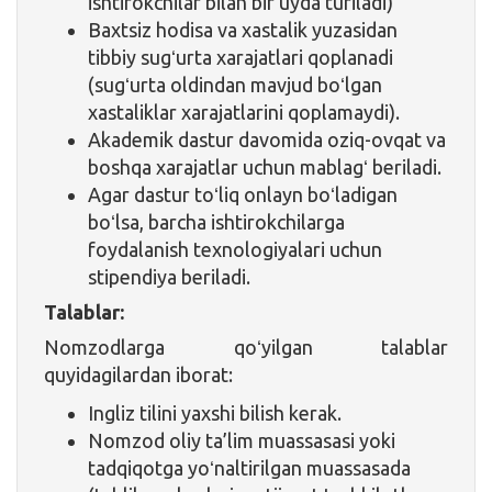
ishtirokchilar bilan bir uyda turiladi)
Baxtsiz hodisa va xastalik yuzasidan
tibbiy sugʻurta xarajatlari qoplanadi
(sugʻurta oldindan mavjud boʻlgan
xastaliklar xarajatlarini qoplamaydi).
Akademik dastur davomida oziq-ovqat va
boshqa xarajatlar uchun mablagʻ beriladi.
Agar dastur toʻliq onlayn boʻladigan
boʻlsa, barcha ishtirokchilarga
foydalanish texnologiyalari uchun
stipendiya beriladi.
Talablar:
Nomzodlarga qoʻyilgan talablar
quyidagilardan iborat:
Ingliz tilini yaxshi bilish kerak.
Nomzod oliy ta’lim muassasasi yoki
tadqiqotga yoʻnaltirilgan muassasada