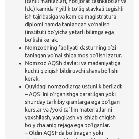
(tahlil markazlari, notijorat tashkilotlar va
h.k.) kamida 7 yillik toʻliq stavkali tegishli
ish tajribasiga va kamida magistratura
diplomi hamda tanlangan yoʻnalish
(institut) boʻyicha yetarli bilimga ega
bo’lishi kerak.
Nomzodning faoliyati dasturning o’zi
tanlagan yo’nalishiga mos bo’lishi zarur.
Nomzod AQSh davlati va madaniyatiga
kuchli qiziqish bildiruvchi shaxs bo’lishi
kerak.
Quyidagi nomzodlarga ustunlik beriladi:
– AQSHni oʻrganishga qaratilgan yoki
shunday tarkibiy qismlarga ega boʻlgan
kurslar va /yoki taʼlim materiallarini
yaxshilash, yangilash va ishlab chiqish
boʻyicha aniq rejaga ega boʻlganlar.
– Oldin AQSHda boʻlmagan yoki