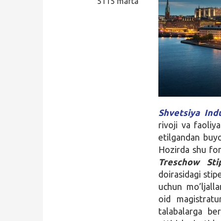
5115 marta
Qidirish
Kirish
Shvetsiya Ind
rivoji va faoliy
etilgandan buyon
Hozirda shu fon
Treschow Sti
doirasidagi stip
uchun mo’ljalla
oid magistratu
talabalarga be