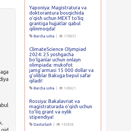
.
Yaponiya: Magistratura va
doktorantura bosqichida
oʻqish uchun MEXT toʻliq
grantiga hujjatlar qabul
qilinmoqda!
Barcha soha
|
178833
ClimateScience Olympiad
2024: 25 yoshgacha
boʻlganlar uchun onlayn
olimpiada: mukofot
jamgʻarmasi 15 000 dollar va
baga
gʻoliblar Bakuga bepul safar
diya
qiladi!
Barcha soha
|
149621
Rossiya: Bakalavriat va
abul
magistraturada o’qish uchun
to’liq grant va oylik
stipendiya!
k.
Dasturlash
|
143838
 oid