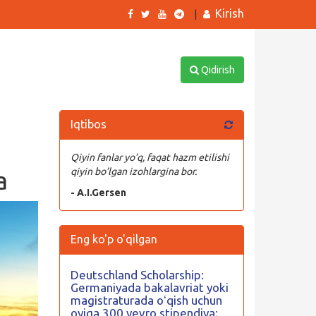
Kirish
|
Qidirish
Iqtibos
Qiyin fanlar yo’q, faqat hazm etilishi
a
qiyin bo’lgan izohlargina bor.
- A.I.Gersen
Eng ko'p o'qilgan
Deutschland Scholarship:
Germaniyada bakalavriat yoki
magistraturada oʻqish uchun
oyiga 300 yevro stipendiya;