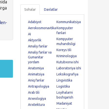
mida
irga
Sohalar
Davlatlar
den-
Adabiyot
Kommunikatsiya
Aerokosmonavtika
Kompyuter
fanlari
AI
Kompyuter
Aktyorlik
muhandisligi
Amaliy fanlar
Koreys tili
Amaliy fanlar va
Kriminologiya
Gumanitar
yordam
Kutubxona ishi
Anatomiya
Laboratoriya ishi
Animatsiya
Leksikografiya
Aniq fanlar
Lingvistika
Antrapologiya
Logistika
Arab tili
Loyihalarni
boshqarish
Arxeologiya
Madaniyat
Arxitektura