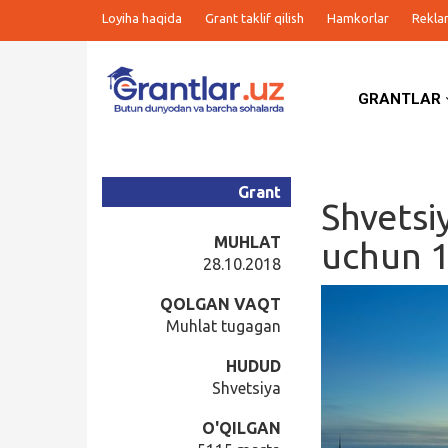
Loyiha haqida
Grant taklif qilish
Hamkorlar
Rekla
GRANTLAR
Grantlar
Tanlovlar
Grant
Shvetsi
Ishlar
MUHLAT
uchun 1
28.10.2018
Kurslar
QOLGAN VAQT
Muhlat tugagan
Blog
HUDUD
Shvetsiya
Yana
O'QILGAN