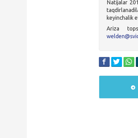
Natijalar 201
taqdirlanadi
keyinchalik e’
Ariza top
welden@svid