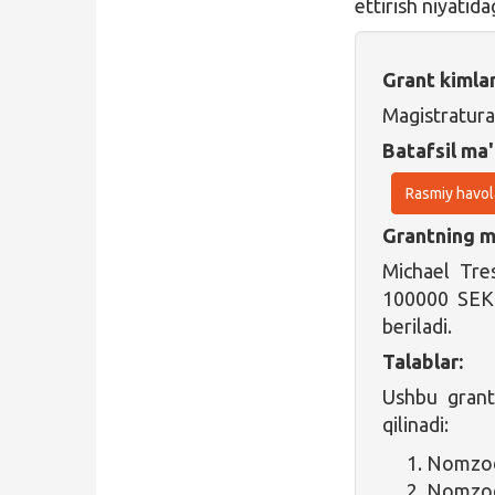
ettirish niyatid
Grant kimla
Magistratura
Batafsil ma'
Rasmiy havol
Grantning ma
Michael Tre
100000 SEK
beriladi.
Talablar:
Ushbu grant
qilinadi:
Nomzod 
Nomzod 