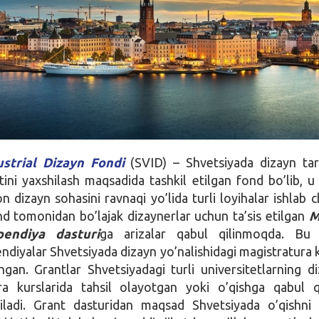
ustrial Dizayn Fondi
(SVID) – Shvetsiyada dizayn targ
atini yaxshilash maqsadida tashkil etilgan fond bo’lib, u 
 dizayn sohasini ravnaqi yo’lida turli loyihalar ishlab c
d tomonidan bo’lajak dizaynerlar uchun ta’sis etilgan
M
pendiya dasturi
ga arizalar qabul qilinmoqda. Bu 
endiyalar Shvetsiyada dizayn yo’nalishidagi magistratura k
ngan. Grantlar Shvetsiyadagi turli universitetlarning d
ra kurslarida tahsil olayotgan yoki o’qishga qabul q
riladi. Grant dasturidan maqsad Shvetsiyada o’qishn