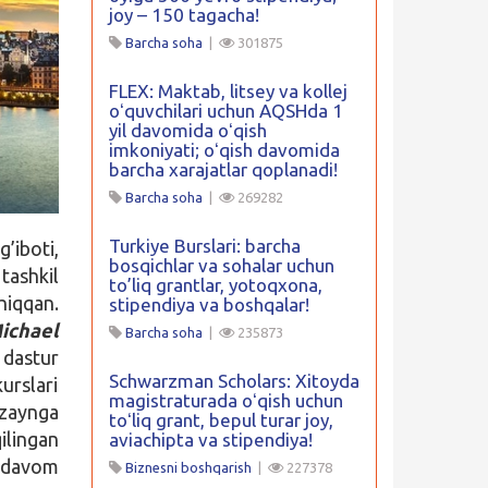
joy – 150 tagacha!
Barcha soha
|
301875
FLEX: Maktab, litsey va kollej
oʻquvchilari uchun AQSHda 1
yil davomida oʻqish
imkoniyati; oʻqish davomida
barcha xarajatlar qoplanadi!
Barcha soha
|
269282
Turkiye Burslari: barcha
’iboti,
bosqichlar va sohalar uchun
tashkil
to’liq grantlar, yotoqxona,
hiqqan.
stipendiya va boshqalar!
ichael
Barcha soha
|
235873
dastur
Schwarzman Scholars: Xitoyda
urslari
magistraturada oʻqish uchun
izaynga
toʻliq grant, bepul turar joy,
ilingan
aviachipta va stipendiya!
i davom
Biznesni boshqarish
|
227378