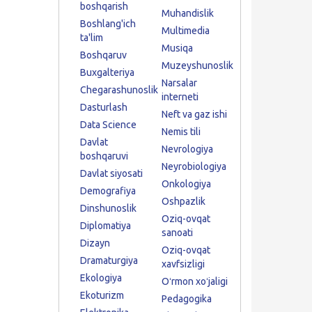
boshqarish
Muhandislik
Boshlang'ich
Multimedia
ta'lim
Musiqa
Boshqaruv
Muzeyshunoslik
Buxgalteriya
Narsalar
Chegarashunoslik
interneti
Dasturlash
Neft va gaz ishi
Data Science
Nemis tili
Davlat
Nevrologiya
boshqaruvi
Neyrobiologiya
Davlat siyosati
Onkologiya
Demografiya
Oshpazlik
Dinshunoslik
Oziq-ovqat
Diplomatiya
sanoati
Dizayn
Oziq-ovqat
Dramaturgiya
xavfsizligi
Ekologiya
Oʻrmon xoʻjaligi
Ekoturizm
Pedagogika