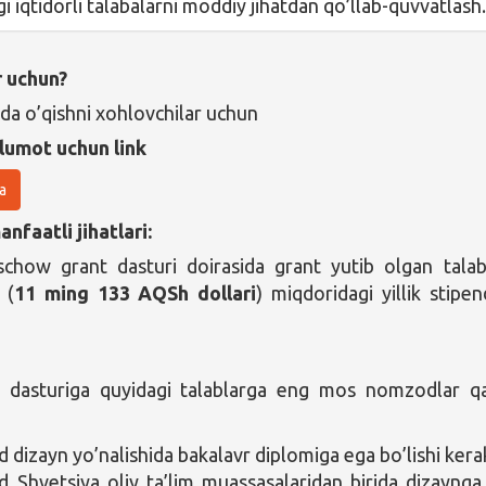
agi iqtidorli talabalarni moddiy jihatdan qo’llab-quvvatlash
r uchun?
da o’qishni xohlovchilar uchun
lumot uchun link
a
nfaatli jihatlari:
schow grant dasturi doirasida grant yutib olgan tala
 (
11 ming 133 AQSh dollari
) miqdoridagi yillik stipen
 dasturiga quyidagi talablarga eng mos nomzodlar q
dizayn yo’nalishida bakalavr diplomiga ega bo’lishi kera
Shvetsiya oliy ta’lim muassasalaridan birida dizaynga