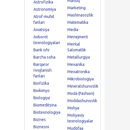
Mantiq
Astrofizika
Marketing
Astronomiya
Mashinasozlik
Atrof-muhit
fanlari
Matematika
Aviatsiya
Media
Axborot
Menejment
texnologiyalari
Mental
Bank ishi
Salomatlik
Barcha soha
Metallurgiya
Barqaror
Mexanika
rivojlanish
Mexatronika
fanlari
Mikrobiologiya
Biofizika
Mineralshunoslik
Biokimyo
Moda (Fashion)
Biologiya
Moddashunoslik
Biomeditsina
Moliya
Biotexnologiya
Moliyaviy
Biznes
texnologiyalar
Biznesni
Mudofaa