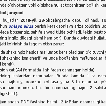
hda o’qiyotgan yoki o’qishga hujjat topshirgan bo’lishi ke
bul jarayoni:
 hujjatlar
2018-yil 28-oktabr
gacha qabul qilinadi. Hu
uchun
onlayn airza
berish kerak (onlayn ariza toldirish u
laga bossangiz, sahifa shved tilida ochiladi, lekin pastr
ng ingliz tilidagi qismi ham bor). Bunda quyidagi hujjatl
jati ko’rinishida taqdim etish zarur:
da shaxsingiz haqida ma’lumot bera oladigan o’qituvchi 
i shaxsning ism-sharifi va unga bog’lanish ma’lumotlari
hi kerak).
sion xat (A4 formatda 1 shifadan oshmagan holda).
ning ishlaridan namunalar. Bunda kamida 1 ta na
rish majburiy, nomzod xohlasa yana 3 ta namuna qo’
rishi ham mumkin. har bir namunaning hajmi 2 sahif
igi shart).
r jamlangan PDF faylning hajmi 12 MBdan oshmasligi ke