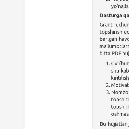
yo’nalis
Dasturga qa
Grant uchun
topshirish 
berlgan havo
ma’lumotlarni
bitta PDF huj
CV (bun
shu kab
kiritilis
Motivat
Nomzod
topshi
topshi
oshmasl
Bu hujjatla