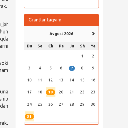
rak.
Grantlar taqvimi
jjat
chun
Avgust 2026
oqda
arni
Du
Se
Ch
Pa
Ju
Sh
Ya
1
2
yoki
3
4
5
6
8
9
7
 ham
10
11
12
13
14
15
16
muna
17
18
20
21
22
23
19
shib
24
25
26
27
28
29
30
adan
31
rak.