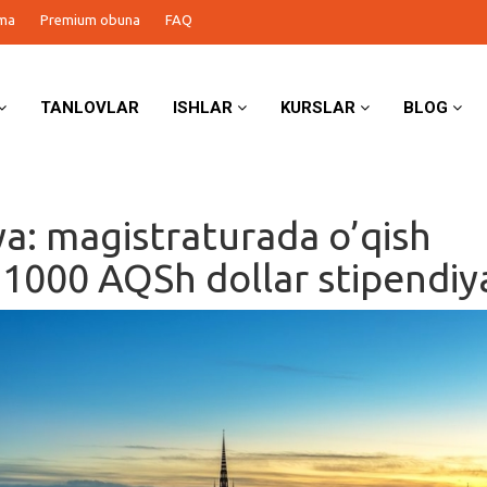
ma
Premium obuna
FAQ
TANLOVLAR
ISHLAR
KURSLAR
BLOG
ya: magistraturada o’qish
1000 AQSh dollar stipendiy