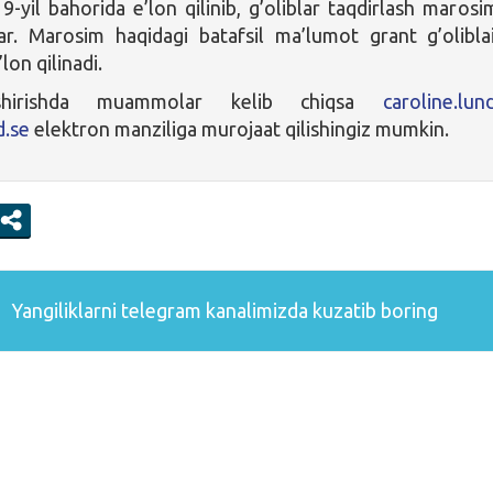
9-yil bahorida e’lon qilinib, g’oliblar taqdirlash marosi
lar. Marosim haqidagi batafsil ma’lumot grant g’olibla
lon qilinadi.
shirishda muammolar kelib chiqsa
caroline.lun
.se
elektron manziliga murojaat qilishingiz mumkin.
Yangiliklarni
telegram
kanalimizda kuzatib boring