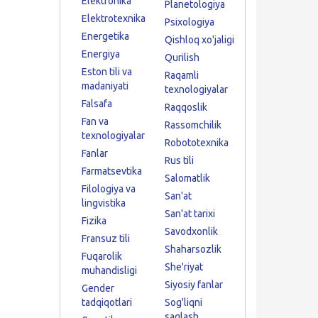
Elektronika
Planetologiya
Elektrotexnika
Psixologiya
Energetika
Qishloq xo'jaligi
Energiya
Qurilish
Eston tili va
Raqamli
madaniyati
texnologiyalar
Falsafa
Raqqoslik
Fan va
Rassomchilik
texnologiyalar
Robototexnika
Fanlar
Rus tili
Farmatsevtika
Salomatlik
Filologiya va
San'at
lingvistika
San'at tarixi
Fizika
Savodxonlik
Fransuz tili
Shaharsozlik
Fuqarolik
She'riyat
muhandisligi
Siyosiy fanlar
Gender
tadqiqotlari
Sog'liqni
saqlash