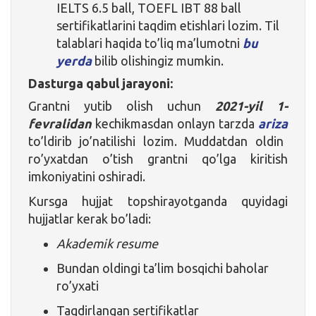
IELTS 6.5 ball, TOEFL IBT 88 ball
sertifikatlarini taqdim etishlari lozim. Til
talablari haqida to’liq ma’lumotni
bu
yerda
bilib olishingiz mumkin.
Dasturga qabul jarayoni:
Grantni yutib olish uchun
2021-yil 1-
fevralidan
kechikmasdan onlayn tarzda
ariza
to’ldirib jo’natilishi lozim. Muddatdan oldin
ro’yxatdan o’tish grantni qo’lga kiritish
imkoniyatini oshiradi.
Kursga hujjat topshirayotganda quyidagi
hujjatlar kerak bo’ladi:
Akademik resume
Bundan oldingi ta’lim bosqichi baholar
ro’yxati
Taqdirlangan sertifikatlar