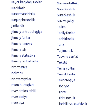
Hayot haqidagi fanlar
Sun'iy intellekt
Hisoblash
Suratkashlik
Hunarmandchilik
Suratkashlik
Huquqshunoslik
Suv xo'jaligi
Ijodkorlik
Ta'lim
Ijtimoiy antropologiya
Tabiiy fanlar
Ijtimoiy fanlar
Tadbirkorlik
Ijtimoiy himoya
Tarix
Ijtimoiy ish
Tarjimonlik
Ijtimoiy statistika
Tasviriy sanʼat
Ijtimoiy tadbirkorlik
Tekstil
Informatika
Temir yo'llar
Ingliz tili
Texnik fanlar
Innovatsiyalar
Texnologiya
Inson huquqlari
Tibbiyot
Investitsion tahlil
Tijorat
Investitsiya
Tilshunoslik
Investiya
Tinchlik va xavfsizlik