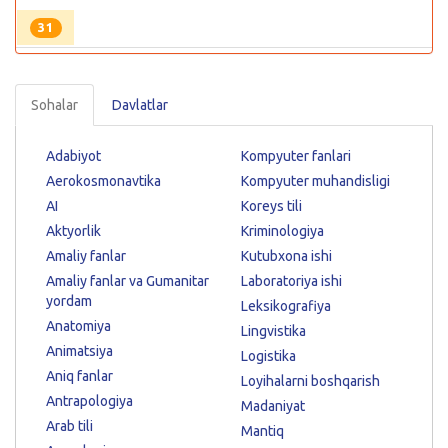
31
Sohalar
Davlatlar
Adabiyot
Kompyuter fanlari
Aerokosmonavtika
Kompyuter muhandisligi
AI
Koreys tili
Aktyorlik
Kriminologiya
Amaliy fanlar
Kutubxona ishi
Amaliy fanlar va Gumanitar
Laboratoriya ishi
yordam
Leksikografiya
Anatomiya
Lingvistika
Animatsiya
Logistika
Aniq fanlar
Loyihalarni boshqarish
Antrapologiya
Madaniyat
Arab tili
Mantiq