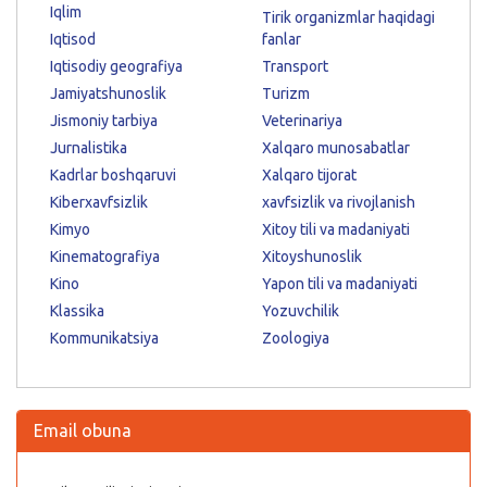
Iqlim
Tirik organizmlar haqidagi
Iqtisod
fanlar
Iqtisodiy geografiya
Transport
Jamiyatshunoslik
Turizm
Jismoniy tarbiya
Veterinariya
Jurnalistika
Xalqaro munosabatlar
Kadrlar boshqaruvi
Xalqaro tijorat
Kiberxavfsizlik
xavfsizlik va rivojlanish
Kimyo
Xitoy tili va madaniyati
Kinematografiya
Xitoyshunoslik
Kino
Yapon tili va madaniyati
Klassika
Yozuvchilik
Kommunikatsiya
Zoologiya
Email obuna