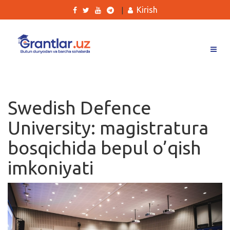
Kirish
|
Grantlar
Tanlovlar
Swedish Defence
Ishlar
University: magistratura
Kurslar
bosqichida bepul o’qish
Blog
imkoniyati
Yana
Qidirish