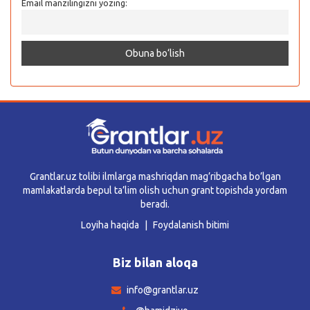
Email manzilingizni yozing:
Grantlar.uz tolibi ilmlarga mashriqdan mag’ribgacha bo’lgan
mamlakatlarda bepul ta’lim olish uchun grant topishda yordam
beradi.
Loyiha haqida
Foydalanish bitimi
Biz bilan aloqa
info@grantlar.uz