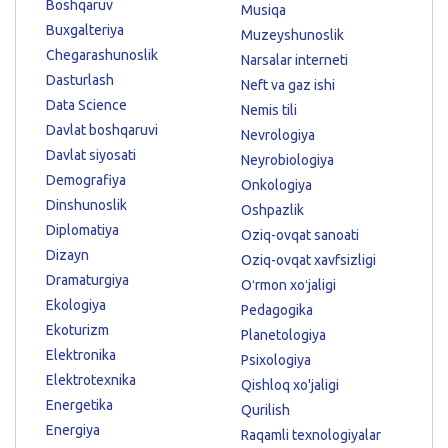
Boshqaruv
Musiqa
Buxgalteriya
Muzeyshunoslik
Chegarashunoslik
Narsalar interneti
Dasturlash
Neft va gaz ishi
Data Science
Nemis tili
Davlat boshqaruvi
Nevrologiya
Davlat siyosati
Neyrobiologiya
Demografiya
Onkologiya
Dinshunoslik
Oshpazlik
Diplomatiya
Oziq-ovqat sanoati
Dizayn
Oziq-ovqat xavfsizligi
Dramaturgiya
Oʻrmon xoʻjaligi
Ekologiya
Pedagogika
Ekoturizm
Planetologiya
Elektronika
Psixologiya
Elektrotexnika
Qishloq xo'jaligi
Energetika
Qurilish
Energiya
Raqamli texnologiyalar