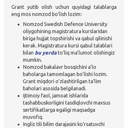
Grant yutib olish uchun quyidagi talablarga
eng mos nomzod bo’lish lozim:
Nomzod Swedish Defence University
oliygohining magistratura kurslaridan
biriga hujjat topshirishi va qabul qilinishi
kerak. Magistratura kursi qabul talablari
bilan
bu yerda
to’liq ma’lumot olishingiz
mumkin.
Nomzod bakalavr bosqichini a’lo
baholarga tamomlagan bo’lishi lozim.
Grant miqdori o’zlashtirilgan ta’lim
baholari asosida belgilanadi.
Ijtimoiy faol, jamoat ishlarida
tashabbuskorligini tasdiqlovchi maxsus
sertifikatlarga egaligi maqsadga
muvofiq.
Ingliz tili bilim darajasini ko’rsatuvchi