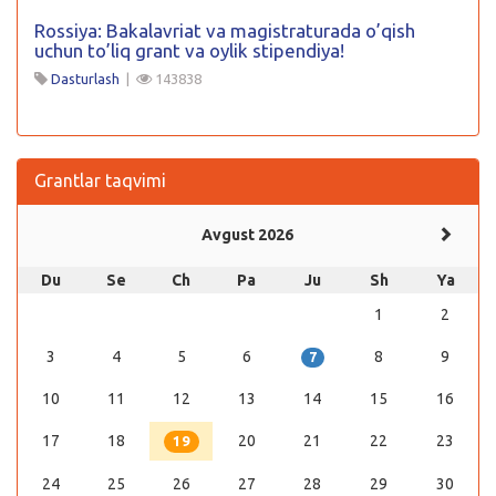
Rossiya: Bakalavriat va magistraturada o’qish
uchun to’liq grant va oylik stipendiya!
Dasturlash
|
143838
Grantlar taqvimi
Avgust 2026
Du
Se
Ch
Pa
Ju
Sh
Ya
1
2
3
4
5
6
8
9
7
10
11
12
13
14
15
16
17
18
20
21
22
23
19
24
25
26
27
28
29
30