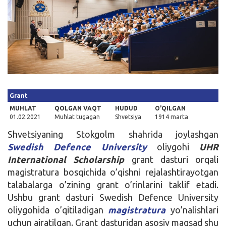
Kirish
Grant
MUHLAT
QOLGAN VAQT
HUDUD
O'QILGAN
01.02.2021
Muhlat tugagan
Shvetsiya
1914 marta
Shvetsiyaning Stokgolm shahrida joylashgan
Swedish Defence University
oliygohi
UHR
International Scholarship
grant dasturi orqali
magistratura bosqichida o’qishni rejalashtirayotgan
talabalarga o’zining grant o’rinlarini taklif etadi.
Ushbu grant dasturi Swedish Defence University
oliygohida o’qitiladigan
magistratura
yo’nalishlari
uchun ajratilgan. Grant dasturidan asosiy maqsad shu