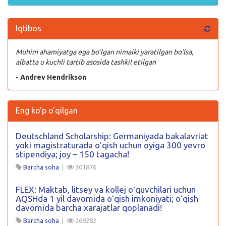
Iqtibos
Muhim ahamiyatga ega bo’lgan nimaiki yaratilgan bo’lsa,
albatta u kuchli tartib asosida tashkil etilgan
- Andrev Hendrikson
Eng ko'p o'qilgan
Deutschland Scholarship: Germaniyada bakalavriat
yoki magistraturada oʻqish uchun oyiga 300 yevro
stipendiya; joy – 150 tagacha!
Barcha soha
|
301876
FLEX: Maktab, litsey va kollej oʻquvchilari uchun
AQSHda 1 yil davomida oʻqish imkoniyati; oʻqish
davomida barcha xarajatlar qoplanadi!
Barcha soha
|
269282