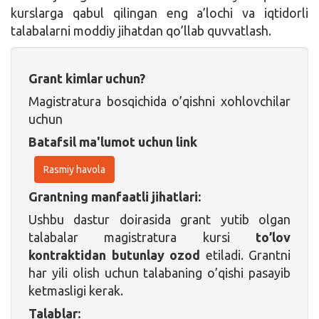
kurslarga qabul qilingan eng a’lochi va iqtidorli
talabalarni moddiy jihatdan qo’llab quvvatlash.
Grant kimlar uchun?
Magistratura bosqichida o’qishni xohlovchilar
uchun
Batafsil ma'lumot uchun link
Rasmiy havola
Grantning manfaatli jihatlari:
Ushbu dastur doirasida grant yutib olgan
talabalar magistratura kursi
to’lov
kontraktidan butunlay ozod
etiladi. Grantni
har yili olish uchun talabaning o’qishi pasayib
ketmasligi kerak.
Talablar: