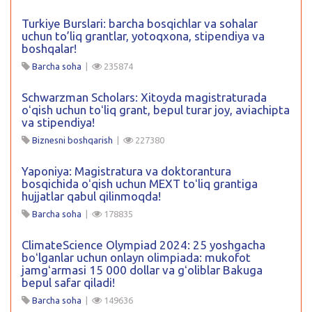
Turkiye Burslari: barcha bosqichlar va sohalar
uchun to’liq grantlar, yotoqxona, stipendiya va
boshqalar!
Barcha soha
|
235874
Schwarzman Scholars: Xitoyda magistraturada
oʻqish uchun toʻliq grant, bepul turar joy, aviachipta
va stipendiya!
Biznesni boshqarish
|
227380
Yaponiya: Magistratura va doktorantura
bosqichida oʻqish uchun MEXT toʻliq grantiga
hujjatlar qabul qilinmoqda!
Barcha soha
|
178835
ClimateScience Olympiad 2024: 25 yoshgacha
boʻlganlar uchun onlayn olimpiada: mukofot
jamgʻarmasi 15 000 dollar va gʻoliblar Bakuga
bepul safar qiladi!
Barcha soha
|
149636