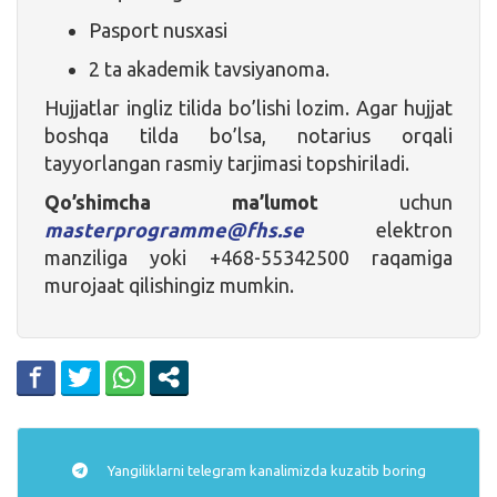
Pasport nusxasi
2 ta akademik tavsiyanoma.
Hujjatlar ingliz tilida bo’lishi lozim. Agar hujjat
boshqa tilda bo’lsa, notarius orqali
tayyorlangan rasmiy tarjimasi topshiriladi.
Qo’shimcha ma’lumot
uchun
masterprogramme@fhs.se
elektron
manziliga yoki +468-55342500 raqamiga
murojaat qilishingiz mumkin.
Yangiliklarni
telegram
kanalimizda kuzatib boring