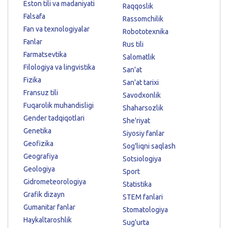
Eston tili va madaniyati
Raqqoslik
Falsafa
Rassomchilik
Fan va texnologiyalar
Robototexnika
Fanlar
Rus tili
Farmatsevtika
Salomatlik
Filologiya va lingvistika
San'at
Fizika
San'at tarixi
Fransuz tili
Savodxonlik
Fuqarolik muhandisligi
Shaharsozlik
Gender tadqiqotlari
She'riyat
Genetika
Siyosiy fanlar
Geofizika
Sog'liqni saqlash
Geografiya
Sotsiologiya
Geologiya
Sport
Gidrometeorologiya
Statistika
Grafik dizayn
STEM fanlari
Gumanitar fanlar
Stomatologiya
Haykaltaroshlik
Sug'urta