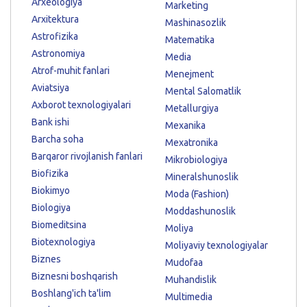
Arxeologiya
Marketing
Arxitektura
Mashinasozlik
Astrofizika
Matematika
Astronomiya
Media
Atrof-muhit fanlari
Menejment
Aviatsiya
Mental Salomatlik
Axborot texnologiyalari
Metallurgiya
Bank ishi
Mexanika
Barcha soha
Mexatronika
Barqaror rivojlanish fanlari
Mikrobiologiya
Biofizika
Mineralshunoslik
Biokimyo
Moda (Fashion)
Biologiya
Moddashunoslik
Biomeditsina
Moliya
Biotexnologiya
Moliyaviy texnologiyalar
Biznes
Mudofaa
Biznesni boshqarish
Muhandislik
Boshlang'ich ta'lim
Multimedia