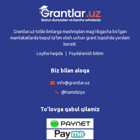
Grantlar.uz tolibi ilmlarga mashriqdan mag’ribgacha bo’lgan
mamlakatlarda bepul ta’lim olish uchun grant topishda yordam
beradi.
Loyiha haqida
Foydalanish bitimi
Biz bilan aloqa
info@grantlar.uz
@hamidziyo
To'lovga qabul qilamiz