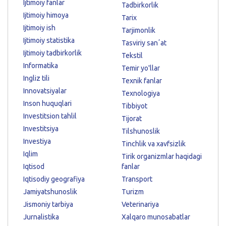
Ijtimoiy fanlar
Tadbirkorlik
Ijtimoiy himoya
Tarix
Ijtimoiy ish
Tarjimonlik
Ijtimoiy statistika
Tasviriy sanʼat
Ijtimoiy tadbirkorlik
Tekstil
Informatika
Temir yo'llar
Ingliz tili
Texnik fanlar
Innovatsiyalar
Texnologiya
Inson huquqlari
Tibbiyot
Investitsion tahlil
Tijorat
Investitsiya
Tilshunoslik
Investiya
Tinchlik va xavfsizlik
Iqlim
Tirik organizmlar haqidagi
Iqtisod
fanlar
Iqtisodiy geografiya
Transport
Jamiyatshunoslik
Turizm
Jismoniy tarbiya
Veterinariya
Jurnalistika
Xalqaro munosabatlar