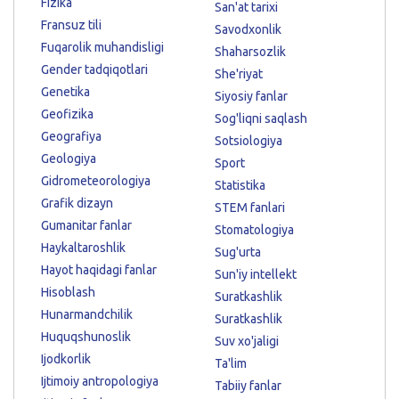
Fizika
San'at tarixi
Fransuz tili
Savodxonlik
Fuqarolik muhandisligi
Shaharsozlik
Gender tadqiqotlari
She'riyat
Genetika
Siyosiy fanlar
Geofizika
Sog'liqni saqlash
Geografiya
Sotsiologiya
Geologiya
Sport
Gidrometeorologiya
Statistika
Grafik dizayn
STEM fanlari
Gumanitar fanlar
Stomatologiya
Haykaltaroshlik
Sug'urta
Hayot haqidagi fanlar
Sun'iy intellekt
Hisoblash
Suratkashlik
Hunarmandchilik
Suratkashlik
Huquqshunoslik
Suv xo'jaligi
Ijodkorlik
Ta'lim
Ijtimoiy antropologiya
Tabiiy fanlar