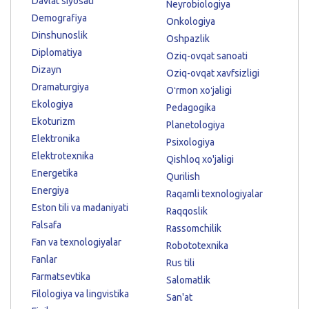
Davlat siyosati
Neyrobiologiya
Demografiya
Onkologiya
Dinshunoslik
Oshpazlik
Diplomatiya
Oziq-ovqat sanoati
Dizayn
Oziq-ovqat xavfsizligi
Dramaturgiya
Oʻrmon xoʻjaligi
Ekologiya
Pedagogika
Ekoturizm
Planetologiya
Elektronika
Psixologiya
Elektrotexnika
Qishloq xo'jaligi
Energetika
Qurilish
Energiya
Raqamli texnologiyalar
Eston tili va madaniyati
Raqqoslik
Falsafa
Rassomchilik
Fan va texnologiyalar
Robototexnika
Fanlar
Rus tili
Farmatsevtika
Salomatlik
Filologiya va lingvistika
San'at