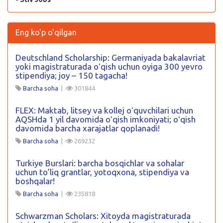
Eng ko'p o'qilgan
Deutschland Scholarship: Germaniyada bakalavriat
yoki magistraturada oʻqish uchun oyiga 300 yevro
stipendiya; joy – 150 tagacha!
Barcha soha
|
301844
FLEX: Maktab, litsey va kollej oʻquvchilari uchun
AQSHda 1 yil davomida oʻqish imkoniyati; oʻqish
davomida barcha xarajatlar qoplanadi!
Barcha soha
|
269232
Turkiye Burslari: barcha bosqichlar va sohalar
uchun to’liq grantlar, yotoqxona, stipendiya va
boshqalar!
Barcha soha
|
235818
Schwarzman Scholars: Xitoyda magistraturada