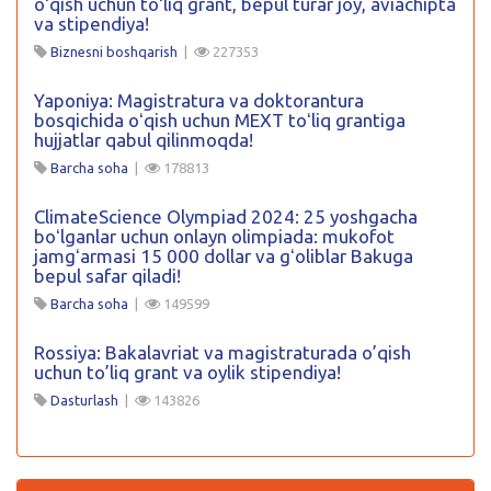
oʻqish uchun toʻliq grant, bepul turar joy, aviachipta
va stipendiya!
Biznesni boshqarish
|
227353
Yaponiya: Magistratura va doktorantura
bosqichida oʻqish uchun MEXT toʻliq grantiga
hujjatlar qabul qilinmoqda!
Barcha soha
|
178813
ClimateScience Olympiad 2024: 25 yoshgacha
boʻlganlar uchun onlayn olimpiada: mukofot
jamgʻarmasi 15 000 dollar va gʻoliblar Bakuga
bepul safar qiladi!
Barcha soha
|
149599
Rossiya: Bakalavriat va magistraturada o’qish
uchun to’liq grant va oylik stipendiya!
Dasturlash
|
143826