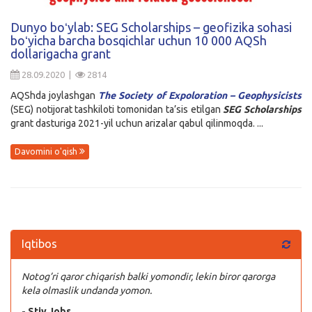
Kirish
Dunyo boʻylab: SEG Scholarships – geofizika sohasi
boʻyicha barcha bosqichlar uchun 10 000 AQSh
dollarigacha grant
28.09.2020 |
2814
AQShda joylashgan
The Society of Expoloration – Geophysicists
(SEG) notijorat tashkiloti tomonidan ta’sis etilgan
SEG Scholarships
grant dasturiga 2021-yil uchun arizalar qabul qilinmoqda. ...
Davomini o'qish
Iqtibos
Notog’ri qaror chiqarish balki yomondir, lekin biror qarorga
kela olmaslik undanda yomon.
- Stiv Jobs