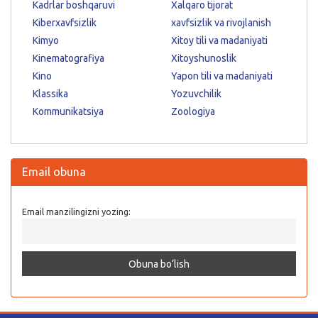
Kadrlar boshqaruvi
Xalqaro tijorat
Kiberxavfsizlik
xavfsizlik va rivojlanish
Kimyo
Xitoy tili va madaniyati
Kinematografiya
Xitoyshunoslik
Kino
Yapon tili va madaniyati
Klassika
Yozuvchilik
Kommunikatsiya
Zoologiya
Email obuna
Email manzilingizni yozing: