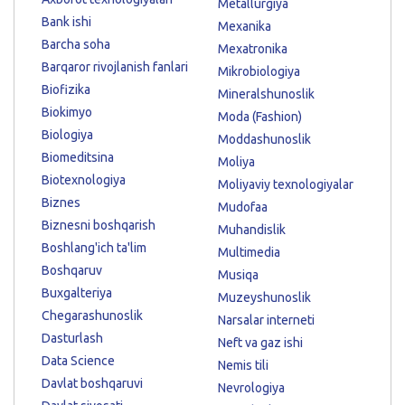
Metallurgiya
Bank ishi
Mexanika
Barcha soha
Mexatronika
Barqaror rivojlanish fanlari
Mikrobiologiya
Biofizika
Mineralshunoslik
Biokimyo
Moda (Fashion)
Biologiya
Moddashunoslik
Biomeditsina
Moliya
Biotexnologiya
Moliyaviy texnologiyalar
Biznes
Mudofaa
Biznesni boshqarish
Muhandislik
Boshlang'ich ta'lim
Multimedia
Boshqaruv
Musiqa
Buxgalteriya
Muzeyshunoslik
Chegarashunoslik
Narsalar interneti
Dasturlash
Neft va gaz ishi
Data Science
Nemis tili
Davlat boshqaruvi
Nevrologiya