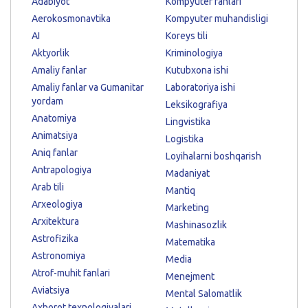
Adabiyot
Kompyuter fanlari
Aerokosmonavtika
Kompyuter muhandisligi
AI
Koreys tili
Aktyorlik
Kriminologiya
Amaliy fanlar
Kutubxona ishi
Amaliy fanlar va Gumanitar
Laboratoriya ishi
yordam
Leksikografiya
Anatomiya
Lingvistika
Animatsiya
Logistika
Aniq fanlar
Loyihalarni boshqarish
Antrapologiya
Madaniyat
Arab tili
Mantiq
Arxeologiya
Marketing
Arxitektura
Mashinasozlik
Astrofizika
Matematika
Astronomiya
Media
Atrof-muhit fanlari
Menejment
Aviatsiya
Mental Salomatlik
Axborot texnologiyalari