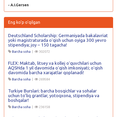
- A.I.Gersen
Eng ko'p o'qilgan
Deutschland Scholarship: Germaniyada bakalavriat
yoki magistraturada oʻqish uchun oyiga 300 yevro
stipendiya; joy – 150 tagacha!
Barcha soha
|
302072
FLEX: Maktab, litsey va kollej oʻquvchilari uchun
AQSHda 1 yil davomida oʻqish imkoniyati; oʻqish
davomida barcha xarajatlar qoplanadi!
Barcha soha
|
269584
Turkiye Burslari: barcha bosqichlar va sohalar
uchun to’liq grantlar, yotoqxona, stipendiya va
boshqalar!
Barcha soha
|
236158