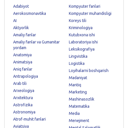
Adabiyot
Kompyuter fanlari
Aerokosmonavtika
Kompyuter muhandisligi
AI
Koreys tili
Aktyorlik
Kriminologiya
Amaliy fanlar
Kutubxona ishi
Amaliy fanlar va Gumanitar
Laboratoriya ishi
yordam
Leksikografiya
Anatomiya
Lingvistika
Animatsiya
Logistika
Aniq fanlar
Loyihalarni boshqarish
Antrapologiya
Madaniyat
Arab tili
Mantiq
Arxeologiya
Marketing
Arxitektura
Mashinasozlik
Astrofizika
Matematika
Astronomiya
Media
Atrof-muhit fanlari
Menejment
Aviatsiya
Mental Salomatlik