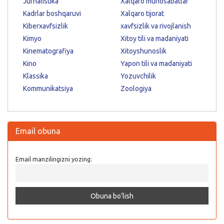
Jurnalistika
Xalqaro munosabatlar
Kadrlar boshqaruvi
Xalqaro tijorat
Kiberxavfsizlik
xavfsizlik va rivojlanish
Kimyo
Xitoy tili va madaniyati
Kinematografiya
Xitoyshunoslik
Kino
Yapon tili va madaniyati
Klassika
Yozuvchilik
Kommunikatsiya
Zoologiya
Email obuna
Email manzilingizni yozing: