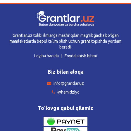
Grantlar.uz tolibi ilmlarga mashriqdan mag’ribgacha bo’lgan
mamlakatlarda bepul ta’lim olish uchun grant topishda yordam
beradi.
Loyiha haqida
Foydalanish bitimi
Biz bilan aloqa
info@grantlar.uz
@hamidziyo
To'lovga qabul qilamiz