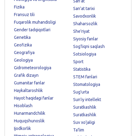
San'at
Fizika
San'at tarixi
Fransuz tili
Savodxonlik
Fuqarolik muhandisligi
Shaharsozlik
Gender tadqiqotlari
She'riyat
Genetika
Siyosiy fanlar
Geofizika
Sog'liqni saqlash
Geografiya
Sotsiologiya
Geologiya
Sport
Gidrometeorologiya
Statistika
Grafik dizayn
STEM fanlari
Gumanitar fanlar
Stomatologiya
Haykaltaroshlik
Sug'urta
Hayot haqidagi fanlar
Sun'iy intellekt
Hisoblash
Suratkashlik
Hunarmandchilik
Suratkashlik
Huquqshunoslik
Suv xo'jaligi
Ijodkorlik
Ta'lim