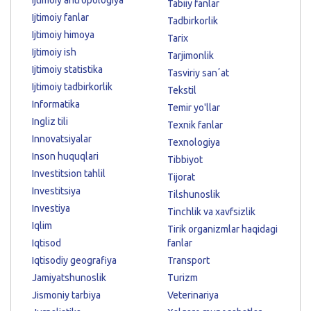
Ijtimoiy antropologiya
Tabiiy fanlar
Ijtimoiy fanlar
Tadbirkorlik
Ijtimoiy himoya
Tarix
Ijtimoiy ish
Tarjimonlik
Ijtimoiy statistika
Tasviriy sanʼat
Ijtimoiy tadbirkorlik
Tekstil
Informatika
Temir yo'llar
Ingliz tili
Texnik fanlar
Innovatsiyalar
Texnologiya
Inson huquqlari
Tibbiyot
Investitsion tahlil
Tijorat
Investitsiya
Tilshunoslik
Investiya
Tinchlik va xavfsizlik
Iqlim
Tirik organizmlar haqidagi
Iqtisod
fanlar
Iqtisodiy geografiya
Transport
Jamiyatshunoslik
Turizm
Jismoniy tarbiya
Veterinariya