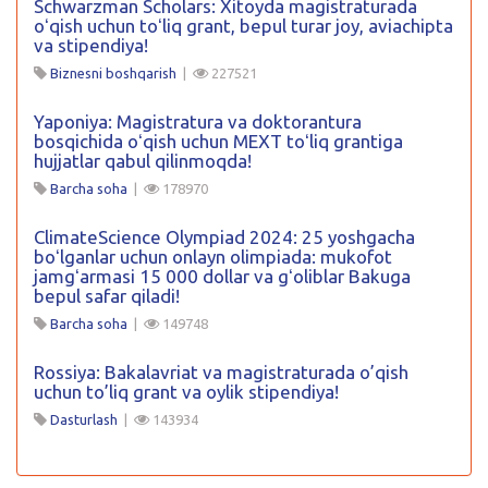
Schwarzman Scholars: Xitoyda magistraturada
oʻqish uchun toʻliq grant, bepul turar joy, aviachipta
va stipendiya!
Biznesni boshqarish
|
227521
Yaponiya: Magistratura va doktorantura
bosqichida oʻqish uchun MEXT toʻliq grantiga
hujjatlar qabul qilinmoqda!
Barcha soha
|
178970
ClimateScience Olympiad 2024: 25 yoshgacha
boʻlganlar uchun onlayn olimpiada: mukofot
jamgʻarmasi 15 000 dollar va gʻoliblar Bakuga
bepul safar qiladi!
Barcha soha
|
149748
Rossiya: Bakalavriat va magistraturada o’qish
uchun to’liq grant va oylik stipendiya!
Dasturlash
|
143934