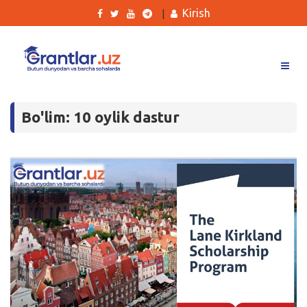
Kirish
|
Grantlar
Bo'lim: 10 oylik dastur
Tanlovlar
Ishlar
Kurslar
Blog
Yana
Qidirish