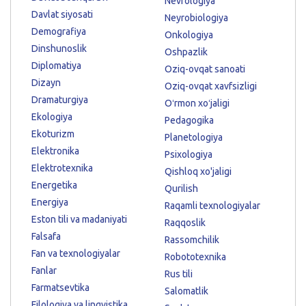
Nevrologiya
Davlat siyosati
Neyrobiologiya
Demografiya
Onkologiya
Dinshunoslik
Oshpazlik
Diplomatiya
Oziq-ovqat sanoati
Dizayn
Oziq-ovqat xavfsizligi
Dramaturgiya
Oʻrmon xoʻjaligi
Ekologiya
Pedagogika
Ekoturizm
Planetologiya
Elektronika
Psixologiya
Elektrotexnika
Qishloq xo'jaligi
Energetika
Qurilish
Energiya
Raqamli texnologiyalar
Eston tili va madaniyati
Raqqoslik
Falsafa
Rassomchilik
Fan va texnologiyalar
Robototexnika
Fanlar
Rus tili
Farmatsevtika
Salomatlik
Filologiya va lingvistika