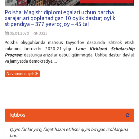
Kirish
Polsha: Magistr diplomi egalari uchun barcha
xarajarlari qoplanadigan 10 oylik dastur; oylik
stipendiya – 377 yevro; joy – 45 ta!
06.01.2020 |
3323
Polsha oliygohlarida mahsus tayyorlov dasturida ishtirok etish
imkonini beruvchi 2020-21-yilgi
Lane
Kirkland
Scholarship
Program
dasturiga arizalar qabul qilinmoqda. Ushbu dastur davlat
va jamiyatda demokratiya, ...
Davomini o'qish
Iqtibos
Qiyin fanlar yo’q, faqat hazm etilishi qiyin bo’lgan izohlargina
bor.