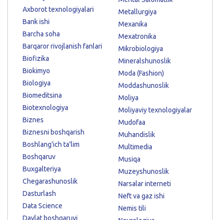
Axborot texnologiyalari
Metallurgiya
Bank ishi
Mexanika
Barcha soha
Mexatronika
Barqaror rivojlanish fanlari
Mikrobiologiya
Biofizika
Mineralshunoslik
Biokimyo
Moda (Fashion)
Biologiya
Moddashunoslik
Biomeditsina
Moliya
Biotexnologiya
Moliyaviy texnologiyalar
Biznes
Mudofaa
Biznesni boshqarish
Muhandislik
Boshlang'ich ta'lim
Multimedia
Boshqaruv
Musiqa
Buxgalteriya
Muzeyshunoslik
Chegarashunoslik
Narsalar interneti
Dasturlash
Neft va gaz ishi
Data Science
Nemis tili
Davlat boshqaruvi