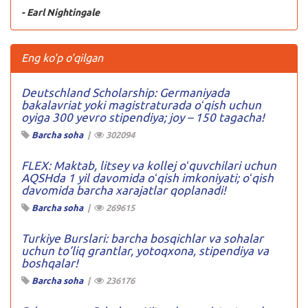
- Earl Nightingale
Eng ko'p o'qilgan
Deutschland Scholarship: Germaniyada
bakalavriat yoki magistraturada oʻqish uchun
oyiga 300 yevro stipendiya; joy – 150 tagacha!
Barcha soha
|
302094
FLEX: Maktab, litsey va kollej oʻquvchilari uchun
AQSHda 1 yil davomida oʻqish imkoniyati; oʻqish
davomida barcha xarajatlar qoplanadi!
Barcha soha
|
269615
Turkiye Burslari: barcha bosqichlar va sohalar
uchun to’liq grantlar, yotoqxona, stipendiya va
boshqalar!
Barcha soha
|
236176