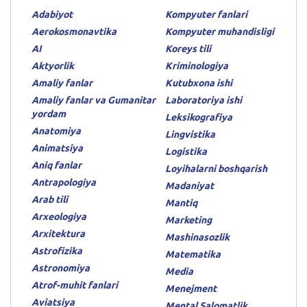
Adabiyot
Kompyuter fanlari
Aerokosmonavtika
Kompyuter muhandisligi
AI
Koreys tili
Aktyorlik
Kriminologiya
Amaliy fanlar
Kutubxona ishi
Amaliy fanlar va Gumanitar
Laboratoriya ishi
yordam
Leksikografiya
Anatomiya
Lingvistika
Animatsiya
Logistika
Aniq fanlar
Loyihalarni boshqarish
Antrapologiya
Madaniyat
Arab tili
Mantiq
Arxeologiya
Marketing
Arxitektura
Mashinasozlik
Astrofizika
Matematika
Astronomiya
Media
Atrof-muhit fanlari
Menejment
Aviatsiya
Mental Salomatlik