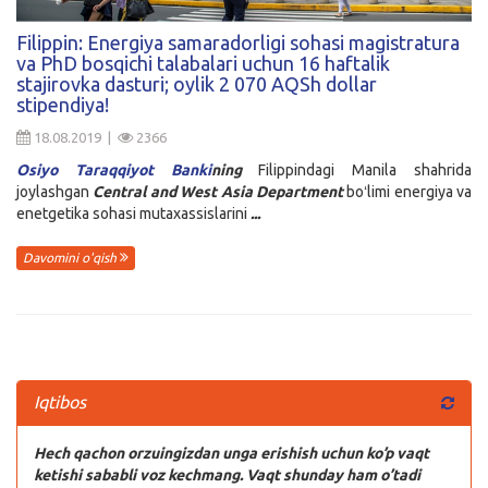
Kirish
Filippin: Energiya samaradorligi sohasi magistratura
va PhD bosqichi talabalari uchun 16 haftalik
stajirovka dasturi; oylik 2 070 AQSh dollar
stipendiya!
18.08.2019 |
2366
Osiyo Taraqqiyot Banki
ning
Filippindagi Manila shahrida
joylashgan
Central and West Asia Department
boʻlimi energiya va
enetgetika sohasi mutaxassislarini
...
Davomini o'qish
Iqtibos
Hech qachon orzuingizdan unga erishish uchun ko’p vaqt
ketishi sababli voz kechmang. Vaqt shunday ham o’tadi