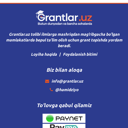
Grantlar.uz tolibi ilmlarga mashriqdan mag’ribgacha bo’lgan
mamlakatlarda bepul ta’lim olish uchun grant topishda yordam
beradi.
Loyiha haqida
Foydalanish bitimi
Biz bilan aloqa
info@grantlar.uz
@hamidziyo
To'lovga qabul qilamiz