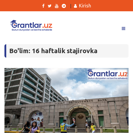
Kirish
|
Grantlar
Bo'lim: 16 haftalik stajirovka
Tanlovlar
Ishlar
Kurslar
Blog
Yana
Qidirish