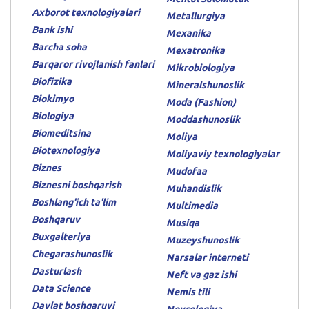
Axborot texnologiyalari
Metallurgiya
Bank ishi
Mexanika
Barcha soha
Mexatronika
Barqaror rivojlanish fanlari
Mikrobiologiya
Biofizika
Mineralshunoslik
Biokimyo
Moda (Fashion)
Biologiya
Moddashunoslik
Biomeditsina
Moliya
Biotexnologiya
Moliyaviy texnologiyalar
Biznes
Mudofaa
Biznesni boshqarish
Muhandislik
Boshlang'ich ta'lim
Multimedia
Boshqaruv
Musiqa
Buxgalteriya
Muzeyshunoslik
Chegarashunoslik
Narsalar interneti
Dasturlash
Neft va gaz ishi
Data Science
Nemis tili
Davlat boshqaruvi