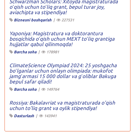
Schwarzman Scholars: Xitoyda magistraturada
oʻqish uchun toʻliq grant, bepul turar joy,
aviachipta va stipendiya!
Biznesni boshqarish
|
227531
Yaponiya: Magistratura va doktorantura
bosqichida oʻqish uchun MEXT toʻliq grantiga
hujjatlar qabul qilinmoqda!
Barcha soha
|
178981
ClimateScience Olympiad 2024: 25 yoshgacha
boʻlganlar uchun onlayn olimpiada: mukofot
jamgʻarmasi 15 000 dollar va gʻoliblar Bakuga
bepul safar qiladi!
Barcha soha
|
149764
Rossiya: Bakalavriat va magistraturada o’qish
uchun to’liq grant va oylik stipendiya!
Dasturlash
|
143941