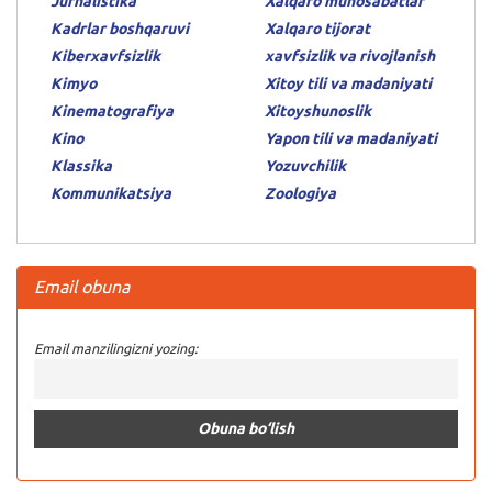
Jurnalistika
Xalqaro munosabatlar
Kadrlar boshqaruvi
Xalqaro tijorat
Kiberxavfsizlik
xavfsizlik va rivojlanish
Kimyo
Xitoy tili va madaniyati
Kinematografiya
Xitoyshunoslik
Kino
Yapon tili va madaniyati
Klassika
Yozuvchilik
Kommunikatsiya
Zoologiya
Email obuna
Email manzilingizni yozing: