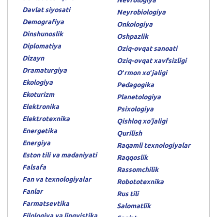
Nevrologiya
Davlat siyosati
Neyrobiologiya
Demografiya
Onkologiya
Dinshunoslik
Oshpazlik
Diplomatiya
Oziq-ovqat sanoati
Dizayn
Oziq-ovqat xavfsizligi
Dramaturgiya
Oʻrmon xoʻjaligi
Ekologiya
Pedagogika
Ekoturizm
Planetologiya
Elektronika
Psixologiya
Elektrotexnika
Qishloq xo'jaligi
Energetika
Qurilish
Energiya
Raqamli texnologiyalar
Eston tili va madaniyati
Raqqoslik
Falsafa
Rassomchilik
Fan va texnologiyalar
Robototexnika
Fanlar
Rus tili
Farmatsevtika
Salomatlik
Filologiya va lingvistika