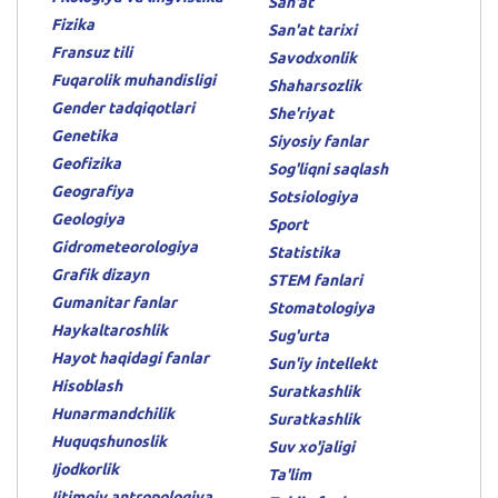
San'at
Fizika
San'at tarixi
Fransuz tili
Savodxonlik
Fuqarolik muhandisligi
Shaharsozlik
Gender tadqiqotlari
She'riyat
Genetika
Siyosiy fanlar
Geofizika
Sog'liqni saqlash
Geografiya
Sotsiologiya
Geologiya
Sport
Gidrometeorologiya
Statistika
Grafik dizayn
STEM fanlari
Gumanitar fanlar
Stomatologiya
Haykaltaroshlik
Sug'urta
Hayot haqidagi fanlar
Sun'iy intellekt
Hisoblash
Suratkashlik
Hunarmandchilik
Suratkashlik
Huquqshunoslik
Suv xo'jaligi
Ijodkorlik
Ta'lim
Ijtimoiy antropologiya