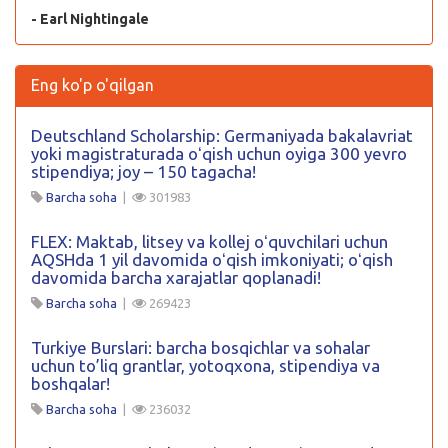
- Earl Nightingale
Eng ko'p o'qilgan
Deutschland Scholarship: Germaniyada bakalavriat
yoki magistraturada oʻqish uchun oyiga 300 yevro
stipendiya; joy – 150 tagacha!
Barcha soha
|
301983
FLEX: Maktab, litsey va kollej oʻquvchilari uchun
AQSHda 1 yil davomida oʻqish imkoniyati; oʻqish
davomida barcha xarajatlar qoplanadi!
Barcha soha
|
269423
Turkiye Burslari: barcha bosqichlar va sohalar
uchun to’liq grantlar, yotoqxona, stipendiya va
boshqalar!
Barcha soha
|
236032