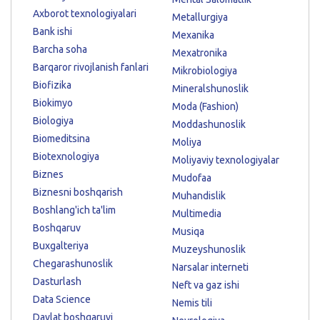
Axborot texnologiyalari
Metallurgiya
Bank ishi
Mexanika
Barcha soha
Mexatronika
Barqaror rivojlanish fanlari
Mikrobiologiya
Biofizika
Mineralshunoslik
Biokimyo
Moda (Fashion)
Biologiya
Moddashunoslik
Biomeditsina
Moliya
Biotexnologiya
Moliyaviy texnologiyalar
Biznes
Mudofaa
Biznesni boshqarish
Muhandislik
Boshlang'ich ta'lim
Multimedia
Boshqaruv
Musiqa
Buxgalteriya
Muzeyshunoslik
Chegarashunoslik
Narsalar interneti
Dasturlash
Neft va gaz ishi
Data Science
Nemis tili
Davlat boshqaruvi