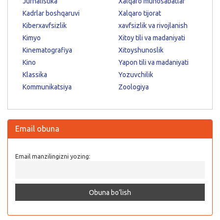
Jurnalistika
Xalqaro munosabatlar
Kadrlar boshqaruvi
Xalqaro tijorat
Kiberxavfsizlik
xavfsizlik va rivojlanish
Kimyo
Xitoy tili va madaniyati
Kinematografiya
Xitoyshunoslik
Kino
Yapon tili va madaniyati
Klassika
Yozuvchilik
Kommunikatsiya
Zoologiya
Email obuna
Email manzilingizni yozing: