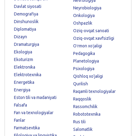
Nevrologiya
Davlat siyosati
Neyrobiologiya
Demografiya
Onkologiya
Dinshunoslik
Oshpazlik
Diplomatiya
Oziq-ovqat sanoati
Dizayn
Oziq-ovqat xavfsizligi
Dramaturgiya
Oʻrmon xoʻjaligi
Ekologiya
Pedagogika
Ekoturizm
Planetologiya
Elektronika
Psixologiya
Elektrotexnika
Qishloq xo'jaligi
Energetika
Qurilish
Energiya
Raqamli texnologiyalar
Eston tili va madaniyati
Raqqoslik
Falsafa
Rassomchilik
Fan va texnologiyalar
Robototexnika
Fanlar
Rus tili
Farmatsevtika
Salomatlik
Filologiya va lingvistika