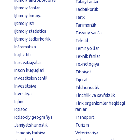
Ijtimoiy antropologiya
Tabiiy fanlar
Ijtimoiy fanlar
Tadbirkorlik
Ijtimoiy himoya
Tarix
Ijtimoiy ish
Tarjimonlik
Ijtimoiy statistika
Tasviriy sanʼat
Ijtimoiy tadbirkorlik
Tekstil
Informatika
Temir yo'llar
Ingliz tili
Texnik fanlar
Innovatsiyalar
Texnologiya
Inson huquqlari
Tibbiyot
Investitsion tahlil
Tijorat
Investitsiya
Tilshunoslik
Investiya
Tinchlik va xavfsizlik
Iqlim
Tirik organizmlar haqidagi
Iqtisod
fanlar
Iqtisodiy geografiya
Transport
Jamiyatshunoslik
Turizm
Jismoniy tarbiya
Veterinariya