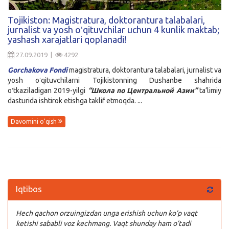
Kirish
Tojikiston: Magistratura, doktorantura talabalari,
jurnalist va yosh oʻqituvchilar uchun 4 kunlik maktab;
yashash xarajatlari qoplanadi!
27.09.2019 |
4292
Gorchakova Fondi
magistratura, doktorantura talabalari, jurnalist va
yosh oʻqituvchilarni Tojikistonning Dushanbe shahrida
oʻtkaziladigan 2019-yilgi
“Школа по Центральной Азии”
ta’limiy
dasturida ishtirok etishga taklif etmoqda. ...
Davomini o'qish
Iqtibos
Hech qachon orzuingizdan unga erishish uchun ko’p vaqt
ketishi sababli voz kechmang. Vaqt shunday ham o’tadi