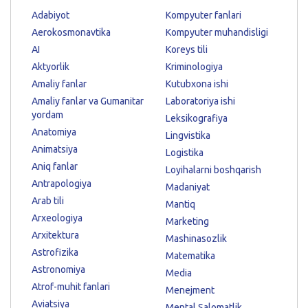
Adabiyot
Kompyuter fanlari
Aerokosmonavtika
Kompyuter muhandisligi
AI
Koreys tili
Aktyorlik
Kriminologiya
Amaliy fanlar
Kutubxona ishi
Amaliy fanlar va Gumanitar
Laboratoriya ishi
yordam
Leksikografiya
Anatomiya
Lingvistika
Animatsiya
Logistika
Aniq fanlar
Loyihalarni boshqarish
Antrapologiya
Madaniyat
Arab tili
Mantiq
Arxeologiya
Marketing
Arxitektura
Mashinasozlik
Astrofizika
Matematika
Astronomiya
Media
Atrof-muhit fanlari
Menejment
Aviatsiya
Mental Salomatlik