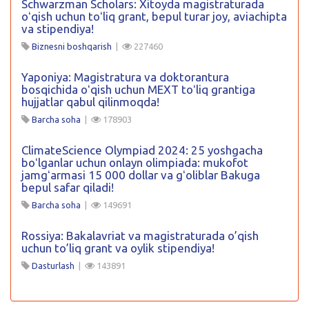
Schwarzman Scholars: Xitoyda magistraturada
oʻqish uchun toʻliq grant, bepul turar joy, aviachipta
va stipendiya!
Biznesni boshqarish
|
227460
Yaponiya: Magistratura va doktorantura
bosqichida oʻqish uchun MEXT toʻliq grantiga
hujjatlar qabul qilinmoqda!
Barcha soha
|
178903
ClimateScience Olympiad 2024: 25 yoshgacha
boʻlganlar uchun onlayn olimpiada: mukofot
jamgʻarmasi 15 000 dollar va gʻoliblar Bakuga
bepul safar qiladi!
Barcha soha
|
149691
Rossiya: Bakalavriat va magistraturada o’qish
uchun to’liq grant va oylik stipendiya!
Dasturlash
|
143891