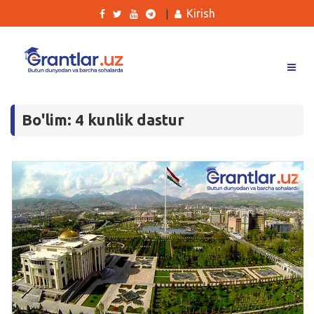
Kirish
|
Grantlar
Bo'lim: 4 kunlik dastur
Tanlovlar
Ishlar
Kurslar
Blog
Yana
Qidirish