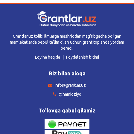
Grantlar.uz tolibi ilmlarga mashriqdan mag’ribgacha bo’lgan
mamlakatlarda bepul ta’lim olish uchun grant topishda yordam
beradi.
Loyiha haqida
Foydalanish bitimi
Biz bilan aloqa
info@grantlar.uz
@hamidziyo
To'lovga qabul qilamiz