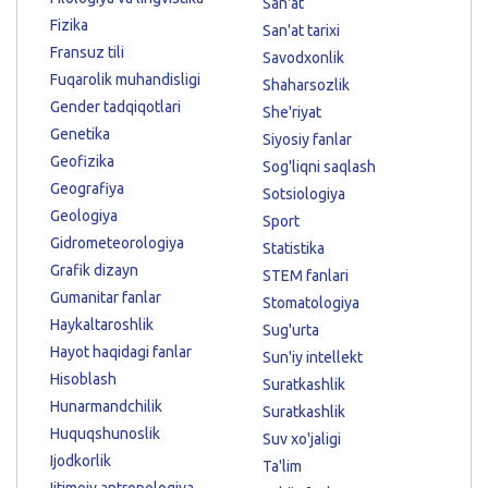
San'at
Fizika
San'at tarixi
Fransuz tili
Savodxonlik
Fuqarolik muhandisligi
Shaharsozlik
Gender tadqiqotlari
She'riyat
Genetika
Siyosiy fanlar
Geofizika
Sog'liqni saqlash
Geografiya
Sotsiologiya
Geologiya
Sport
Gidrometeorologiya
Statistika
Grafik dizayn
STEM fanlari
Gumanitar fanlar
Stomatologiya
Haykaltaroshlik
Sug'urta
Hayot haqidagi fanlar
Sun'iy intellekt
Hisoblash
Suratkashlik
Hunarmandchilik
Suratkashlik
Huquqshunoslik
Suv xo'jaligi
Ijodkorlik
Ta'lim