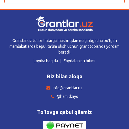
Grantlar.uz tolibi ilmlarga mashriqdan mag’ribgacha bo’lgan
mamlakatlarda bepul ta’lim olish uchun grant topishda yordam
beradi.
Loyiha haqida
Foydalanish bitimi
Biz bilan aloqa
info@grantlar.uz
@hamidziyo
To'lovga qabul qilamiz