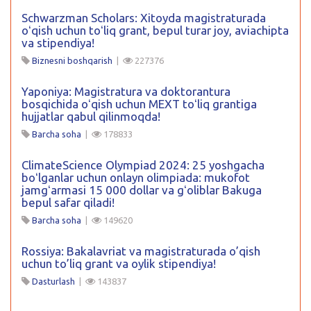
Schwarzman Scholars: Xitoyda magistraturada
oʻqish uchun toʻliq grant, bepul turar joy, aviachipta
va stipendiya!
Biznesni boshqarish
|
227376
Yaponiya: Magistratura va doktorantura
bosqichida oʻqish uchun MEXT toʻliq grantiga
hujjatlar qabul qilinmoqda!
Barcha soha
|
178833
ClimateScience Olympiad 2024: 25 yoshgacha
boʻlganlar uchun onlayn olimpiada: mukofot
jamgʻarmasi 15 000 dollar va gʻoliblar Bakuga
bepul safar qiladi!
Barcha soha
|
149620
Rossiya: Bakalavriat va magistraturada o’qish
uchun to’liq grant va oylik stipendiya!
Dasturlash
|
143837