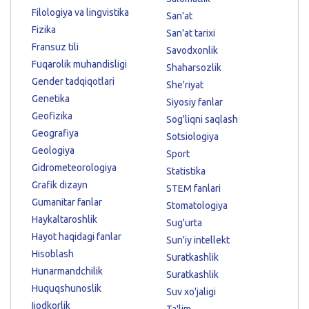
Filologiya va lingvistika
San'at
Fizika
San'at tarixi
Fransuz tili
Savodxonlik
Fuqarolik muhandisligi
Shaharsozlik
Gender tadqiqotlari
She'riyat
Genetika
Siyosiy fanlar
Geofizika
Sog'liqni saqlash
Geografiya
Sotsiologiya
Geologiya
Sport
Gidrometeorologiya
Statistika
Grafik dizayn
STEM fanlari
Gumanitar fanlar
Stomatologiya
Haykaltaroshlik
Sug'urta
Hayot haqidagi fanlar
Sun'iy intellekt
Hisoblash
Suratkashlik
Hunarmandchilik
Suratkashlik
Huquqshunoslik
Suv xo'jaligi
Ijodkorlik