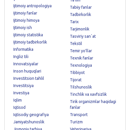
Ta'lim
Ijtimoiy antropologiya
Tabiiy fanlar
Ijtimoiy fanlar
Tadbirkorlik
Ijtimoiy himoya
Tarix
Ijtimoiy ish
Tarjimonlik
Ijtimoiy statistika
Tasviriy sanʼat
Ijtimoiy tadbirkorlik
Tekstil
Informatika
Temir yo'llar
Ingliz tili
Texnik fanlar
Innovatsiyalar
Texnologiya
Inson huquqlari
Tibbiyot
Investitsion tahlil
Tijorat
Investitsiya
Tilshunoslik
Investiya
Tinchlik va xavfsizlik
Iqlim
Tirik organizmlar haqidagi
Iqtisod
fanlar
Iqtisodiy geografiya
Transport
Jamiyatshunoslik
Turizm
Jismoniy tarbiya
Veterinariya