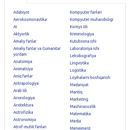
Adabiyot
Kompyuter fanlari
Aerokosmonavtika
Kompyuter muhandisligi
AI
Koreys tili
Aktyorlik
Kriminologiya
Amaliy fanlar
Kutubxona ishi
Amaliy fanlar va Gumanitar
Laboratoriya ishi
yordam
Leksikografiya
Anatomiya
Lingvistika
Animatsiya
Logistika
Aniq fanlar
Loyihalarni boshqarish
Antrapologiya
Madaniyat
Arab tili
Mantiq
Arxeologiya
Marketing
Arxitektura
Mashinasozlik
Astrofizika
Matematika
Astronomiya
Media
Atrof-muhit fanlari
Menejment