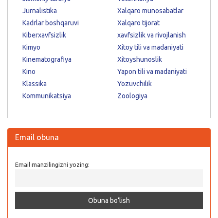
Jurnalistika
Xalqaro munosabatlar
Kadrlar boshqaruvi
Xalqaro tijorat
Kiberxavfsizlik
xavfsizlik va rivojlanish
Kimyo
Xitoy tili va madaniyati
Kinematografiya
Xitoyshunoslik
Kino
Yapon tili va madaniyati
Klassika
Yozuvchilik
Kommunikatsiya
Zoologiya
Email obuna
Email manzilingizni yozing: