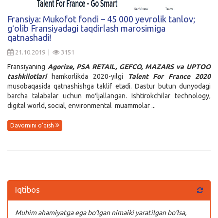
Kirish
Fransiya: Mukofot fondi – 45 000 yevrolik tanlov;
gʻolib Fransiyadagi taqdirlash marosimiga
qatnashadi!
21.10.2019 |
3151
Fransiyaning
Agorize, PSA RETAIL, GEFCO, MAZARS va UPTOO
tashkilotlari
hamkorlikda 2020-yilgi
Talent For France 2020
musobaqasida qatnashishga taklif etadi. Dastur butun dunyodagi
barcha talabalar uchun moʻljallangan. Ishtirokchilar technology,
digital world, social, environmental muammolar ...
Davomini o'qish
Iqtibos
Muhim ahamiyatga ega bo’lgan nimaiki yaratilgan bo’lsa,