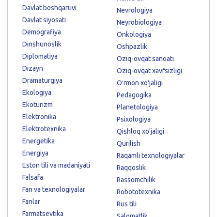
Davlat boshqaruvi
Nevrologiya
Davlat siyosati
Neyrobiologiya
Demografiya
Onkologiya
Dinshunoslik
Oshpazlik
Diplomatiya
Oziq-ovqat sanoati
Dizayn
Oziq-ovqat xavfsizligi
Dramaturgiya
Oʻrmon xoʻjaligi
Ekologiya
Pedagogika
Ekoturizm
Planetologiya
Elektronika
Psixologiya
Elektrotexnika
Qishloq xo'jaligi
Energetika
Qurilish
Energiya
Raqamli texnologiyalar
Eston tili va madaniyati
Raqqoslik
Falsafa
Rassomchilik
Fan va texnologiyalar
Robototexnika
Fanlar
Rus tili
Farmatsevtika
Salomatlik