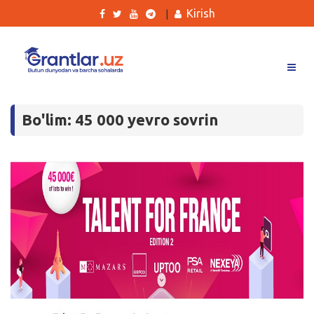
Kirish
|
Grantlar
Bo'lim: 45 000 yevro sovrin
Tanlovlar
Ishlar
Kurslar
Blog
Yana
Qidirish