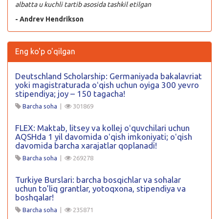
albatta u kuchli tartib asosida tashkil etilgan
- Andrev Hendrikson
Eng ko'p o'qilgan
Deutschland Scholarship: Germaniyada bakalavriat
yoki magistraturada oʻqish uchun oyiga 300 yevro
stipendiya; joy – 150 tagacha!
Barcha soha
|
301869
FLEX: Maktab, litsey va kollej oʻquvchilari uchun
AQSHda 1 yil davomida oʻqish imkoniyati; oʻqish
davomida barcha xarajatlar qoplanadi!
Barcha soha
|
269278
Turkiye Burslari: barcha bosqichlar va sohalar
uchun to’liq grantlar, yotoqxona, stipendiya va
boshqalar!
Barcha soha
|
235871