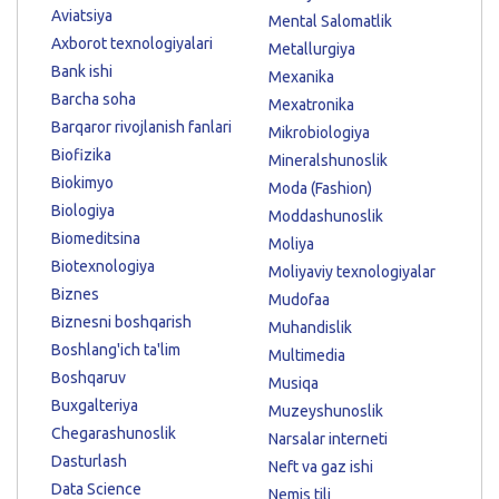
Aviatsiya
Mental Salomatlik
Axborot texnologiyalari
Metallurgiya
Bank ishi
Mexanika
Barcha soha
Mexatronika
Barqaror rivojlanish fanlari
Mikrobiologiya
Biofizika
Mineralshunoslik
Biokimyo
Moda (Fashion)
Biologiya
Moddashunoslik
Biomeditsina
Moliya
Biotexnologiya
Moliyaviy texnologiyalar
Biznes
Mudofaa
Biznesni boshqarish
Muhandislik
Boshlang'ich ta'lim
Multimedia
Boshqaruv
Musiqa
Buxgalteriya
Muzeyshunoslik
Chegarashunoslik
Narsalar interneti
Dasturlash
Neft va gaz ishi
Data Science
Nemis tili