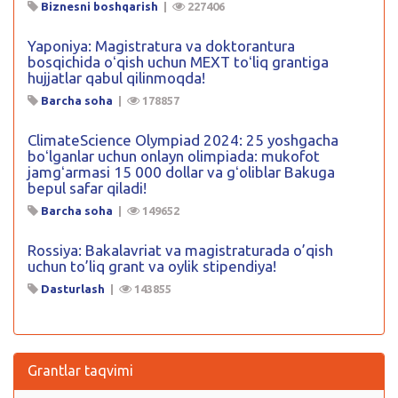
Biznesni boshqarish
|
227406
Yaponiya: Magistratura va doktorantura
bosqichida oʻqish uchun MEXT toʻliq grantiga
hujjatlar qabul qilinmoqda!
Barcha soha
|
178857
ClimateScience Olympiad 2024: 25 yoshgacha
boʻlganlar uchun onlayn olimpiada: mukofot
jamgʻarmasi 15 000 dollar va gʻoliblar Bakuga
bepul safar qiladi!
Barcha soha
|
149652
Rossiya: Bakalavriat va magistraturada o’qish
uchun to’liq grant va oylik stipendiya!
Dasturlash
|
143855
Grantlar taqvimi