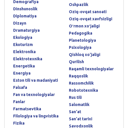
Demografiya
Oshpazlik
Dinshunoslik
Oziq-ovqat sanoati
Diplomatiya
Oziq-ovqat xavfsizligi
Dizayn
Oʻrmon xoʻjaligi
Dramaturgiya
Pedagogika
Ekologiya
Planetologiya
Ekoturizm
Psixologiya
Elektronika
Qishloq xo'jaligi
Elektrotexnika
Qurilish
Energetika
Raqamli texnologiyalar
Energiya
Raqqoslik
Eston tili va madaniyati
Rassomchilik
Falsafa
Robototexnika
Fan va texnologiyalar
Rus tili
Fanlar
Salomatlik
Farmatsevtika
San'at
Filologiya va lingvistika
San'at tarixi
Fizika
Savodxonlik