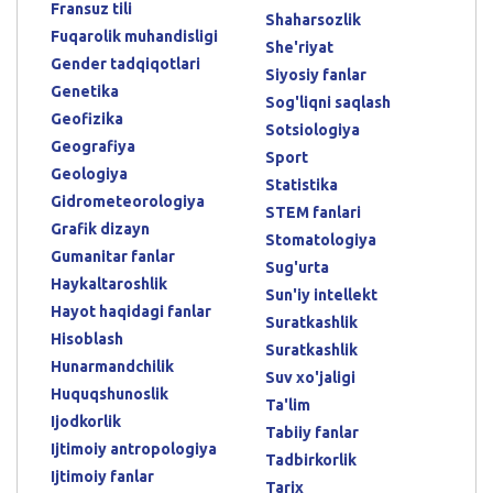
Fransuz tili
Shaharsozlik
Fuqarolik muhandisligi
She'riyat
Gender tadqiqotlari
Siyosiy fanlar
Genetika
Sog'liqni saqlash
Geofizika
Sotsiologiya
Geografiya
Sport
Geologiya
Statistika
Gidrometeorologiya
STEM fanlari
Grafik dizayn
Stomatologiya
Gumanitar fanlar
Sug'urta
Haykaltaroshlik
Sun'iy intellekt
Hayot haqidagi fanlar
Suratkashlik
Hisoblash
Suratkashlik
Hunarmandchilik
Suv xo'jaligi
Huquqshunoslik
Ta'lim
Ijodkorlik
Tabiiy fanlar
Ijtimoiy antropologiya
Tadbirkorlik
Ijtimoiy fanlar
Tarix