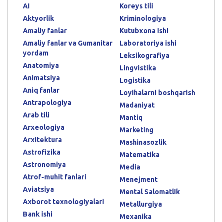
AI
Koreys tili
Aktyorlik
Kriminologiya
Amaliy fanlar
Kutubxona ishi
Amaliy fanlar va Gumanitar
Laboratoriya ishi
yordam
Leksikografiya
Anatomiya
Lingvistika
Animatsiya
Logistika
Aniq fanlar
Loyihalarni boshqarish
Antrapologiya
Madaniyat
Arab tili
Mantiq
Arxeologiya
Marketing
Arxitektura
Mashinasozlik
Astrofizika
Matematika
Astronomiya
Media
Atrof-muhit fanlari
Menejment
Aviatsiya
Mental Salomatlik
Axborot texnologiyalari
Metallurgiya
Bank ishi
Mexanika