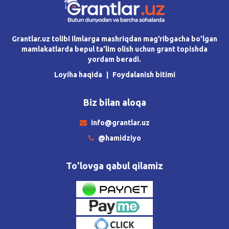
Grantlar.uz tolibi ilmlarga mashriqdan mag’ribgacha bo’lgan
mamlakatlarda bepul ta’lim olish uchun grant topishda
yordam beradi.
Loyiha haqida
Foydalanish bitimi
Biz bilan aloqa
info@grantlar.uz
@hamidziyo
To'lovga qabul qilamiz