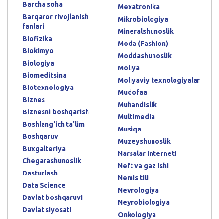
Barcha soha
Mexatronika
Barqaror rivojlanish
Mikrobiologiya
fanlari
Mineralshunoslik
Biofizika
Moda (Fashion)
Biokimyo
Moddashunoslik
Biologiya
Moliya
Biomeditsina
Moliyaviy texnologiyalar
Biotexnologiya
Mudofaa
Biznes
Muhandislik
Biznesni boshqarish
Multimedia
Boshlang'ich ta'lim
Musiqa
Boshqaruv
Muzeyshunoslik
Buxgalteriya
Narsalar interneti
Chegarashunoslik
Neft va gaz ishi
Dasturlash
Nemis tili
Data Science
Nevrologiya
Davlat boshqaruvi
Neyrobiologiya
Davlat siyosati
Onkologiya