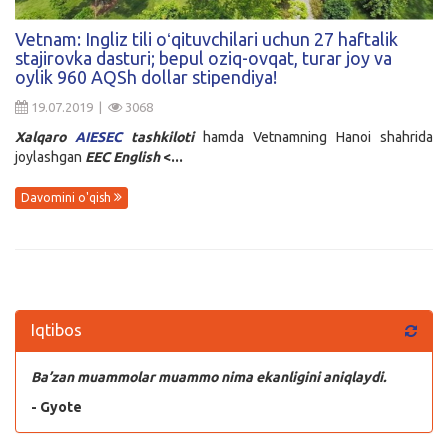
Kirish
Vetnam: Ingliz tili oʻqituvchilari uchun 27 haftalik
stajirovka dasturi; bepul oziq-ovqat, turar joy va
oylik 960 AQSh dollar stipendiya!
19.07.2019 |
3068
Xalqaro
AIESEC
tashkiloti
hamda Vetnamning Hanoi shahrida
joylashgan
EEC
English
<...
Davomini o'qish
Iqtibos
Ba’zan muammolar muammo nima ekanligini aniqlaydi.
- Gyote