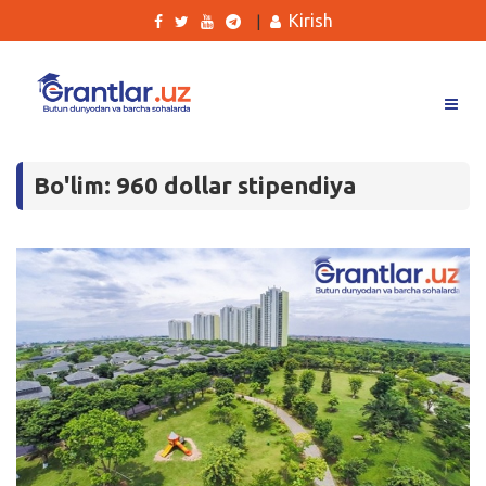
Kirish
|
Grantlar
Bo'lim: 960 dollar stipendiya
Tanlovlar
Ishlar
Kurslar
Blog
Yana
Qidirish