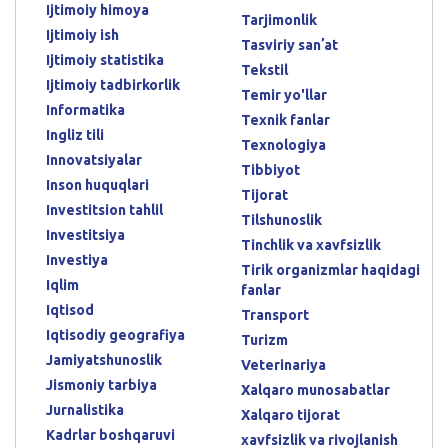
Ijtimoiy himoya
Tarjimonlik
Ijtimoiy ish
Tasviriy sanʼat
Ijtimoiy statistika
Tekstil
Ijtimoiy tadbirkorlik
Temir yo'llar
Informatika
Texnik fanlar
Ingliz tili
Texnologiya
Innovatsiyalar
Tibbiyot
Inson huquqlari
Tijorat
Investitsion tahlil
Tilshunoslik
Investitsiya
Tinchlik va xavfsizlik
Investiya
Tirik organizmlar haqidagi
Iqlim
fanlar
Iqtisod
Transport
Iqtisodiy geografiya
Turizm
Jamiyatshunoslik
Veterinariya
Jismoniy tarbiya
Xalqaro munosabatlar
Jurnalistika
Xalqaro tijorat
Kadrlar boshqaruvi
xavfsizlik va rivojlanish