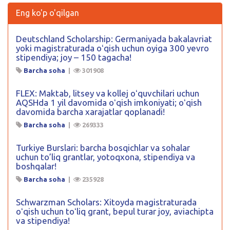
Eng ko'p o'qilgan
Deutschland Scholarship: Germaniyada bakalavriat
yoki magistraturada oʻqish uchun oyiga 300 yevro
stipendiya; joy – 150 tagacha!
Barcha soha
|
301908
FLEX: Maktab, litsey va kollej oʻquvchilari uchun
AQSHda 1 yil davomida oʻqish imkoniyati; oʻqish
davomida barcha xarajatlar qoplanadi!
Barcha soha
|
269333
Turkiye Burslari: barcha bosqichlar va sohalar
uchun to’liq grantlar, yotoqxona, stipendiya va
boshqalar!
Barcha soha
|
235928
Schwarzman Scholars: Xitoyda magistraturada
oʻqish uchun toʻliq grant, bepul turar joy, aviachipta
va stipendiya!