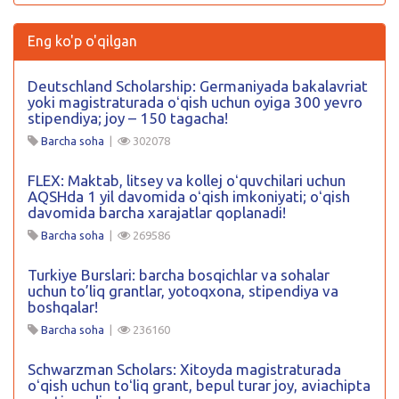
Eng ko'p o'qilgan
Deutschland Scholarship: Germaniyada bakalavriat
yoki magistraturada oʻqish uchun oyiga 300 yevro
stipendiya; joy – 150 tagacha!
Barcha soha
|
302078
FLEX: Maktab, litsey va kollej oʻquvchilari uchun
AQSHda 1 yil davomida oʻqish imkoniyati; oʻqish
davomida barcha xarajatlar qoplanadi!
Barcha soha
|
269586
Turkiye Burslari: barcha bosqichlar va sohalar
uchun to’liq grantlar, yotoqxona, stipendiya va
boshqalar!
Barcha soha
|
236160
Schwarzman Scholars: Xitoyda magistraturada
oʻqish uchun toʻliq grant, bepul turar joy, aviachipta