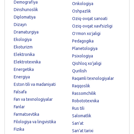
Demografiya
Onkologiya
Dinshunoslik
Oshpazlik
Diplomatiya
Oziq-ovqat sanoati
Dizayn
Oziq-ovqat xavfsizligi
Dramaturgiya
Oʻrmon xoʻjaligi
Ekologiya
Pedagogika
Ekoturizm
Planetologiya
Elektronika
Psixologiya
Elektrotexnika
Qishloq xo'jaligi
Energetika
Qurilish
Energiya
Raqamli texnologiyalar
Eston tili va madaniyati
Raqqoslik
Falsafa
Rassomchilik
Fan va texnologiyalar
Robototexnika
Fanlar
Rus tili
Farmatsevtika
Salomatlik
Filologiya va lingvistika
San'at
Fizika
San'at tarixi