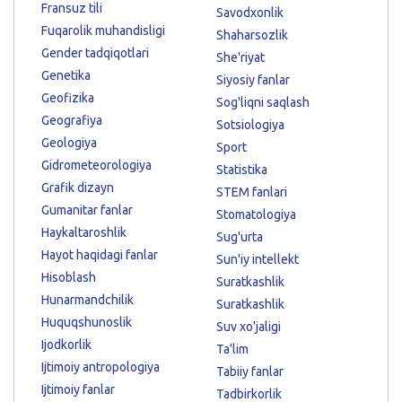
Fransuz tili
Savodxonlik
Fuqarolik muhandisligi
Shaharsozlik
Gender tadqiqotlari
She'riyat
Genetika
Siyosiy fanlar
Geofizika
Sog'liqni saqlash
Geografiya
Sotsiologiya
Geologiya
Sport
Gidrometeorologiya
Statistika
Grafik dizayn
STEM fanlari
Gumanitar fanlar
Stomatologiya
Haykaltaroshlik
Sug'urta
Hayot haqidagi fanlar
Sun'iy intellekt
Hisoblash
Suratkashlik
Hunarmandchilik
Suratkashlik
Huquqshunoslik
Suv xo'jaligi
Ijodkorlik
Ta'lim
Ijtimoiy antropologiya
Tabiiy fanlar
Ijtimoiy fanlar
Tadbirkorlik