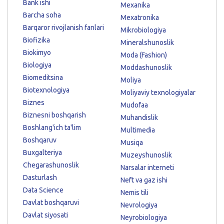
Bank ishi
Mexanika
Barcha soha
Mexatronika
Barqaror rivojlanish fanlari
Mikrobiologiya
Biofizika
Mineralshunoslik
Biokimyo
Moda (Fashion)
Biologiya
Moddashunoslik
Biomeditsina
Moliya
Biotexnologiya
Moliyaviy texnologiyalar
Biznes
Mudofaa
Biznesni boshqarish
Muhandislik
Boshlang'ich ta'lim
Multimedia
Boshqaruv
Musiqa
Buxgalteriya
Muzeyshunoslik
Chegarashunoslik
Narsalar interneti
Dasturlash
Neft va gaz ishi
Data Science
Nemis tili
Davlat boshqaruvi
Nevrologiya
Davlat siyosati
Neyrobiologiya