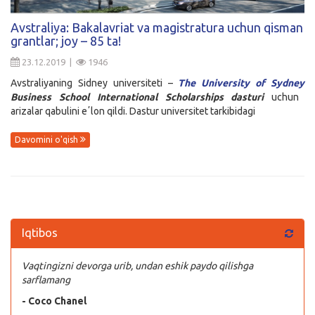
Kirish
Avstraliya: Bakalavriat va magistratura uchun qisman
grantlar; joy – 85 ta!
23.12.2019 |
1946
Avstraliyaning Sidney universiteti –
The University of Sydney
Business School International Scholarships dasturi
uchun
arizalar qabulini eʼlon qildi. Dastur universitet tarkibidagi
Davomini o'qish
Iqtibos
Vaqtingizni devorga urib, undan eshik paydo qilishga
sarflamang
- Coco Chanel