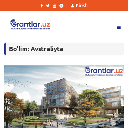
Kirish
|
Grantlar
Bo'lim: Avstraliyta
Tanlovlar
Ishlar
Kurslar
Blog
Yana
Qidirish