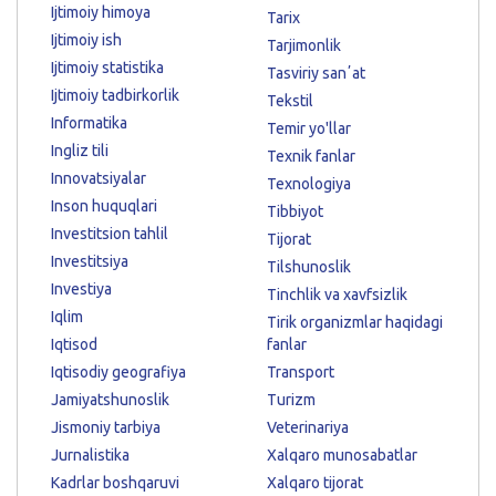
Ijtimoiy himoya
Tarix
Ijtimoiy ish
Tarjimonlik
Ijtimoiy statistika
Tasviriy sanʼat
Ijtimoiy tadbirkorlik
Tekstil
Informatika
Temir yo'llar
Ingliz tili
Texnik fanlar
Innovatsiyalar
Texnologiya
Inson huquqlari
Tibbiyot
Investitsion tahlil
Tijorat
Investitsiya
Tilshunoslik
Investiya
Tinchlik va xavfsizlik
Iqlim
Tirik organizmlar haqidagi
Iqtisod
fanlar
Iqtisodiy geografiya
Transport
Jamiyatshunoslik
Turizm
Jismoniy tarbiya
Veterinariya
Jurnalistika
Xalqaro munosabatlar
Kadrlar boshqaruvi
Xalqaro tijorat