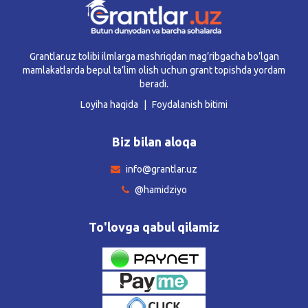
Grantlar.uz tolibi ilmlarga mashriqdan mag’ribgacha bo’lgan
mamlakatlarda bepul ta’lim olish uchun grant topishda yordam
beradi.
Loyiha haqida
Foydalanish bitimi
Biz bilan aloqa
info@grantlar.uz
@hamidziyo
To'lovga qabul qilamiz