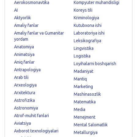
Aerokosmonavtika
Kompyuter muhandisligi
AI
Koreys tili
Aktyorlik
Kriminologiya
Amaliy fanlar
Kutubxona ishi
Amaliy fanlar va Gumanitar
Laboratoriya ishi
yordam
Leksikografiya
Anatomiya
Lingvistika
Animatsiya
Logistika
Aniq fanlar
Loyihalarni boshqarish
Antrapologiya
Madaniyat
Arab tili
Mantiq
Arxeologiya
Marketing
Arxitektura
Mashinasozlik
Astrofizika
Matematika
Astronomiya
Media
Atrof-muhit fanlari
Menejment
Aviatsiya
Mental Salomatlik
Axborot texnologiyalari
Metallurgiya