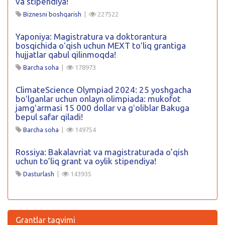
va stipendiya!
Biznesni boshqarish
|
227522
Yaponiya: Magistratura va doktorantura
bosqichida oʻqish uchun MEXT toʻliq grantiga
hujjatlar qabul qilinmoqda!
Barcha soha
|
178973
ClimateScience Olympiad 2024: 25 yoshgacha
boʻlganlar uchun onlayn olimpiada: mukofot
jamgʻarmasi 15 000 dollar va gʻoliblar Bakuga
bepul safar qiladi!
Barcha soha
|
149754
Rossiya: Bakalavriat va magistraturada o’qish
uchun to’liq grant va oylik stipendiya!
Dasturlash
|
143935
Grantlar taqvimi