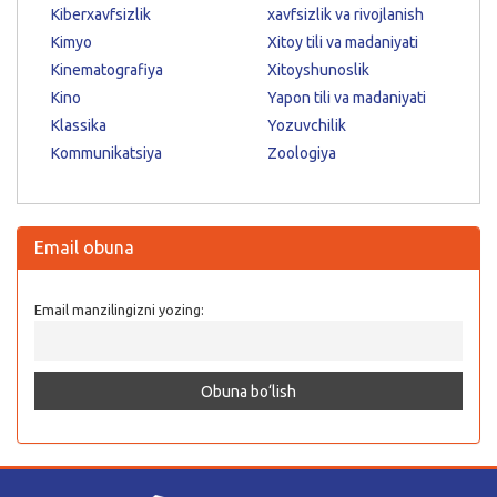
Kiberxavfsizlik
xavfsizlik va rivojlanish
Kimyo
Xitoy tili va madaniyati
Kinematografiya
Xitoyshunoslik
Kino
Yapon tili va madaniyati
Klassika
Yozuvchilik
Kommunikatsiya
Zoologiya
Email obuna
Email manzilingizni yozing: