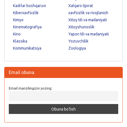
Kadrlar boshqaruvi
Xalqaro tijorat
Kiberxavfsizlik
xavfsizlik va rivojlanish
Kimyo
Xitoy tili va madaniyati
Kinematografiya
Xitoyshunoslik
Kino
Yapon tili va madaniyati
Klassika
Yozuvchilik
Kommunikatsiya
Zoologiya
Email obuna
Email manzilingizni yozing: