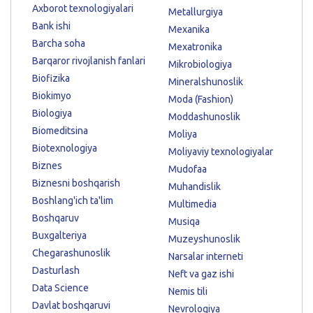
Axborot texnologiyalari
Metallurgiya
Bank ishi
Mexanika
Barcha soha
Mexatronika
Barqaror rivojlanish fanlari
Mikrobiologiya
Biofizika
Mineralshunoslik
Biokimyo
Moda (Fashion)
Biologiya
Moddashunoslik
Biomeditsina
Moliya
Biotexnologiya
Moliyaviy texnologiyalar
Biznes
Mudofaa
Biznesni boshqarish
Muhandislik
Boshlang'ich ta'lim
Multimedia
Boshqaruv
Musiqa
Buxgalteriya
Muzeyshunoslik
Chegarashunoslik
Narsalar interneti
Dasturlash
Neft va gaz ishi
Data Science
Nemis tili
Davlat boshqaruvi
Nevrologiya