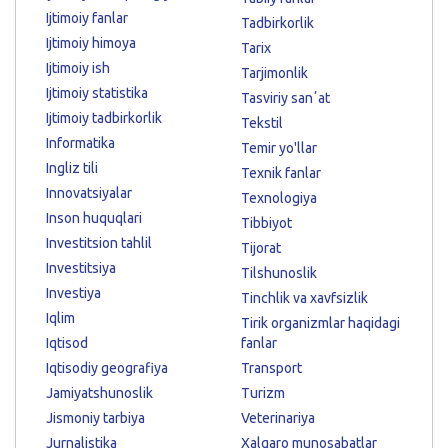
Ijtimoiy fanlar
Tadbirkorlik
Ijtimoiy himoya
Tarix
Ijtimoiy ish
Tarjimonlik
Ijtimoiy statistika
Tasviriy sanʼat
Ijtimoiy tadbirkorlik
Tekstil
Informatika
Temir yo'llar
Ingliz tili
Texnik fanlar
Innovatsiyalar
Texnologiya
Inson huquqlari
Tibbiyot
Investitsion tahlil
Tijorat
Investitsiya
Tilshunoslik
Investiya
Tinchlik va xavfsizlik
Iqlim
Tirik organizmlar haqidagi
Iqtisod
fanlar
Iqtisodiy geografiya
Transport
Jamiyatshunoslik
Turizm
Jismoniy tarbiya
Veterinariya
Jurnalistika
Xalqaro munosabatlar