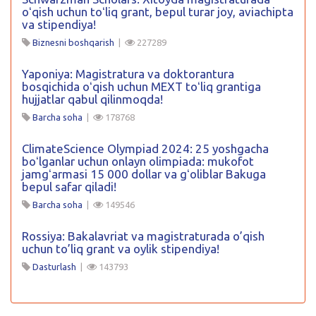
oʻqish uchun toʻliq grant, bepul turar joy, aviachipta
va stipendiya!
Biznesni boshqarish
|
227289
Yaponiya: Magistratura va doktorantura
bosqichida oʻqish uchun MEXT toʻliq grantiga
hujjatlar qabul qilinmoqda!
Barcha soha
|
178768
ClimateScience Olympiad 2024: 25 yoshgacha
boʻlganlar uchun onlayn olimpiada: mukofot
jamgʻarmasi 15 000 dollar va gʻoliblar Bakuga
bepul safar qiladi!
Barcha soha
|
149546
Rossiya: Bakalavriat va magistraturada o’qish
uchun to’liq grant va oylik stipendiya!
Dasturlash
|
143793