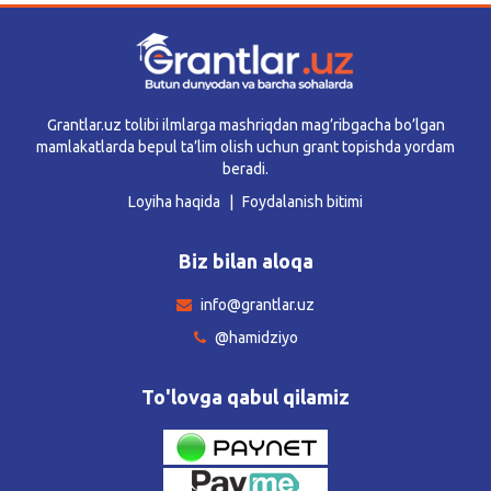
Grantlar.uz tolibi ilmlarga mashriqdan mag’ribgacha bo’lgan
mamlakatlarda bepul ta’lim olish uchun grant topishda yordam
beradi.
Loyiha haqida
Foydalanish bitimi
Biz bilan aloqa
info@grantlar.uz
@hamidziyo
To'lovga qabul qilamiz