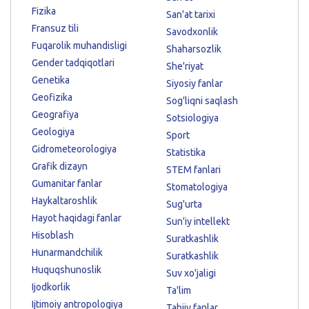
Fizika
San'at tarixi
Fransuz tili
Savodxonlik
Fuqarolik muhandisligi
Shaharsozlik
Gender tadqiqotlari
She'riyat
Genetika
Siyosiy fanlar
Geofizika
Sog'liqni saqlash
Geografiya
Sotsiologiya
Geologiya
Sport
Gidrometeorologiya
Statistika
Grafik dizayn
STEM fanlari
Gumanitar fanlar
Stomatologiya
Haykaltaroshlik
Sug'urta
Hayot haqidagi fanlar
Sun'iy intellekt
Hisoblash
Suratkashlik
Hunarmandchilik
Suratkashlik
Huquqshunoslik
Suv xo'jaligi
Ijodkorlik
Ta'lim
Ijtimoiy antropologiya
Tabiiy fanlar