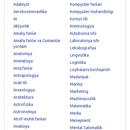
Adabiyot
Kompyuter fanlari
Aerokosmonavtika
Kompyuter muhandisligi
AI
Koreys tili
Aktyorlik
Kriminologiya
Amaliy fanlar
Kutubxona ishi
Amaliy fanlar va Gumanitar
Laboratoriya ishi
yordam
Leksikografiya
Anatomiya
Lingvistika
Animatsiya
Logistika
Aniq fanlar
Loyihalarni boshqarish
Antrapologiya
Madaniyat
Arab tili
Mantiq
Arxeologiya
Marketing
Arxitektura
Mashinasozlik
Astrofizika
Matematika
Astronomiya
Media
Atrof-muhit fanlari
Menejment
Aviatsiya
Mental Salomatlik