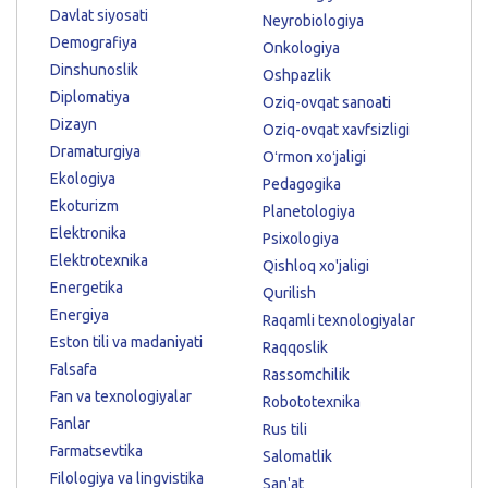
Davlat siyosati
Neyrobiologiya
Demografiya
Onkologiya
Dinshunoslik
Oshpazlik
Diplomatiya
Oziq-ovqat sanoati
Dizayn
Oziq-ovqat xavfsizligi
Dramaturgiya
Oʻrmon xoʻjaligi
Ekologiya
Pedagogika
Ekoturizm
Planetologiya
Elektronika
Psixologiya
Elektrotexnika
Qishloq xo'jaligi
Energetika
Qurilish
Energiya
Raqamli texnologiyalar
Eston tili va madaniyati
Raqqoslik
Falsafa
Rassomchilik
Fan va texnologiyalar
Robototexnika
Fanlar
Rus tili
Farmatsevtika
Salomatlik
Filologiya va lingvistika
San'at