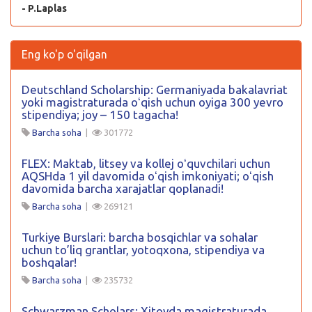
- P.Laplas
Eng ko'p o'qilgan
Deutschland Scholarship: Germaniyada bakalavriat
yoki magistraturada oʻqish uchun oyiga 300 yevro
stipendiya; joy – 150 tagacha!
Barcha soha
|
301772
FLEX: Maktab, litsey va kollej oʻquvchilari uchun
AQSHda 1 yil davomida oʻqish imkoniyati; oʻqish
davomida barcha xarajatlar qoplanadi!
Barcha soha
|
269121
Turkiye Burslari: barcha bosqichlar va sohalar
uchun to’liq grantlar, yotoqxona, stipendiya va
boshqalar!
Barcha soha
|
235732
Schwarzman Scholars: Xitoyda magistraturada