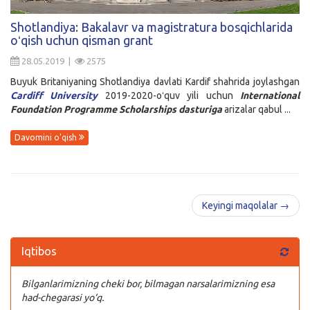
Kirish
Shotlandiya: Bakalavr va magistratura bosqichlarida
oʻqish uchun qisman grant
28.05.2019 |
2575
Buyuk Britaniyaning Shotlandiya davlati Kardif shahrida joylashgan
Cardiff University
2019-2020-oʻquv yili uchun
International
Foundation Programme Scholarships
dasturiga
arizalar qabul ...
Davomini o'qish
Keyingi maqolalar →
Iqtibos
Bilganlarimizning cheki bor, bilmagan narsalarimizning esa
had-chegarasi yo‘q.