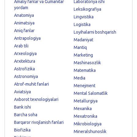
Amaliy fanlar va Gumanitar
Laboratoriya ishi
yordam
Leksikografiya
Anatomiya
Lingvistika
Animatsiya
Logistika
Aniq fanlar
Loyihalarni boshqarish
Antrapologiya
Madaniyat
Arab tili
Mantiq
Arxeologiya
Marketing
Arxitektura
Mashinasozlik
Astrofizika
Matematika
Astronomiya
Media
Atrof-muhit fanlari
Menejment
Aviatsiya
Mental Salomatlik
Axborot texnologiyalari
Metallurgiya
Bank ishi
Mexanika
Barcha soha
Mexatronika
Barqaror rivojlanish fanlari
Mikrobiologiya
Biofizika
Mineralshunoslik