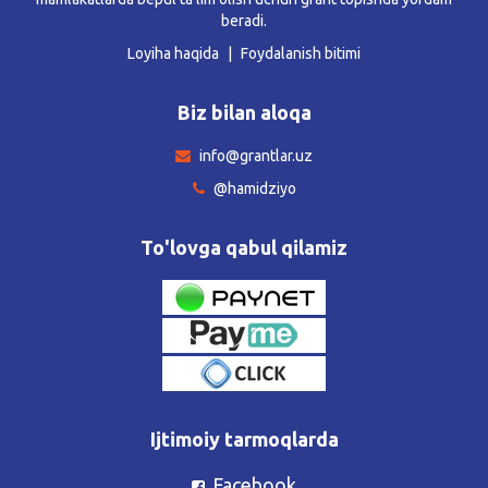
beradi.
Loyiha haqida
Foydalanish bitimi
Biz bilan aloqa
info@grantlar.uz
@hamidziyo
To'lovga qabul qilamiz
Ijtimoiy tarmoqlarda
Facebook