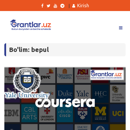
Kirish
|
Grantlar
Bo'lim: bepul
Tanlovlar
Ishlar
Kurslar
Blog
Yana
Qidirish