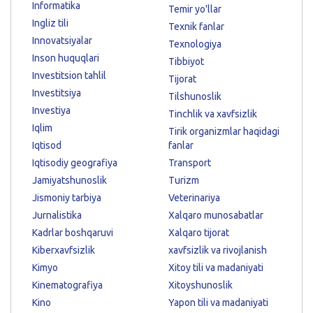
Informatika
Temir yo'llar
Ingliz tili
Texnik fanlar
Innovatsiyalar
Texnologiya
Inson huquqlari
Tibbiyot
Investitsion tahlil
Tijorat
Investitsiya
Tilshunoslik
Investiya
Tinchlik va xavfsizlik
Iqlim
Tirik organizmlar haqidagi
Iqtisod
fanlar
Iqtisodiy geografiya
Transport
Jamiyatshunoslik
Turizm
Jismoniy tarbiya
Veterinariya
Jurnalistika
Xalqaro munosabatlar
Kadrlar boshqaruvi
Xalqaro tijorat
Kiberxavfsizlik
xavfsizlik va rivojlanish
Kimyo
Xitoy tili va madaniyati
Kinematografiya
Xitoyshunoslik
Kino
Yapon tili va madaniyati