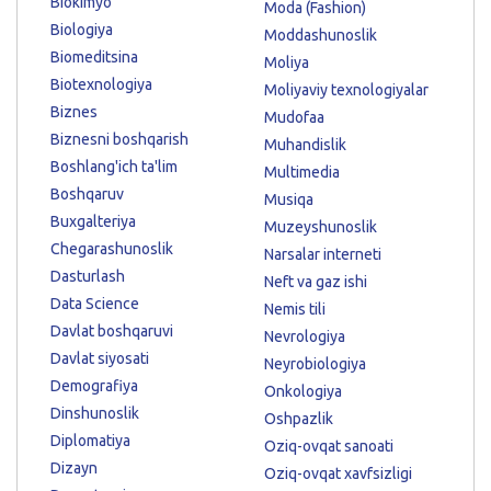
Biokimyo
Moda (Fashion)
Biologiya
Moddashunoslik
Biomeditsina
Moliya
Biotexnologiya
Moliyaviy texnologiyalar
Biznes
Mudofaa
Biznesni boshqarish
Muhandislik
Boshlang'ich ta'lim
Multimedia
Boshqaruv
Musiqa
Buxgalteriya
Muzeyshunoslik
Chegarashunoslik
Narsalar interneti
Dasturlash
Neft va gaz ishi
Data Science
Nemis tili
Davlat boshqaruvi
Nevrologiya
Davlat siyosati
Neyrobiologiya
Demografiya
Onkologiya
Dinshunoslik
Oshpazlik
Diplomatiya
Oziq-ovqat sanoati
Dizayn
Oziq-ovqat xavfsizligi