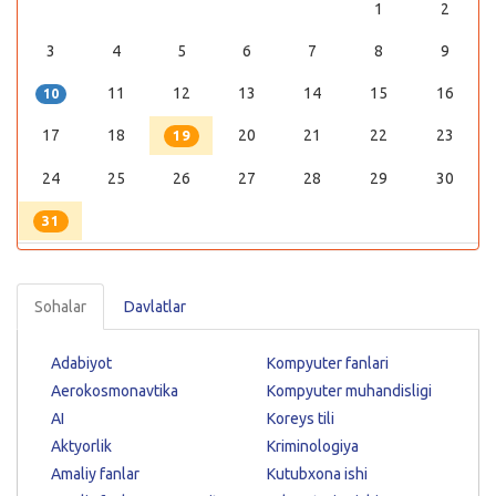
1
2
3
4
5
6
7
8
9
11
12
13
14
15
16
10
17
18
20
21
22
23
19
24
25
26
27
28
29
30
31
Sohalar
Davlatlar
Adabiyot
Kompyuter fanlari
Aerokosmonavtika
Kompyuter muhandisligi
AI
Koreys tili
Aktyorlik
Kriminologiya
Amaliy fanlar
Kutubxona ishi