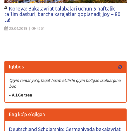
Koreya: Bakalavriat talabalari uchun 5 haftalik
taʼlim dasturi; barcha xarajatlar qoplanadi; joy – 80
ta!
28.04.2019 |
4261
Iqtibos
Qiyin fanlar yo’q, faqat hazm etilishi qiyin bo’lgan izohlargina
bor.
- A.I.Gersen
Eng ko'p o'qilgan
Deutschland Scholarship: Germaniyada bakalavriat