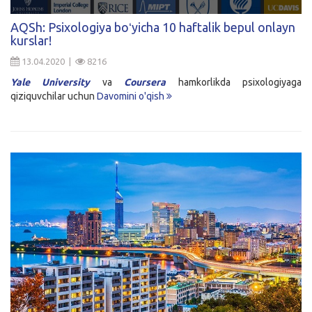
Kirish
AQSh: Psixologiya boʻyicha 10 haftalik bepul onlayn
kurslar!
13.04.2020 |
8216
Yale University
va
Coursera
hamkorlikda psixologiyaga
qiziquvchilar uchun
Davomini o'qish