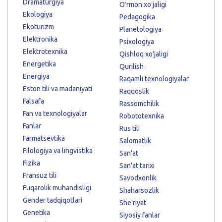
Dramaturgiya
Oʻrmon xoʻjaligi
Ekologiya
Pedagogika
Ekoturizm
Planetologiya
Elektronika
Psixologiya
Elektrotexnika
Qishloq xo'jaligi
Energetika
Qurilish
Energiya
Raqamli texnologiyalar
Eston tili va madaniyati
Raqqoslik
Falsafa
Rassomchilik
Fan va texnologiyalar
Robototexnika
Fanlar
Rus tili
Farmatsevtika
Salomatlik
Filologiya va lingvistika
San'at
Fizika
San'at tarixi
Fransuz tili
Savodxonlik
Fuqarolik muhandisligi
Shaharsozlik
Gender tadqiqotlari
She'riyat
Genetika
Siyosiy fanlar