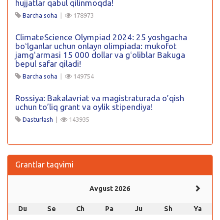
hujjatlar qabul qilinmoqda!
Barcha soha
|
178973
ClimateScience Olympiad 2024: 25 yoshgacha
boʻlganlar uchun onlayn olimpiada: mukofot
jamgʻarmasi 15 000 dollar va gʻoliblar Bakuga
bepul safar qiladi!
Barcha soha
|
149754
Rossiya: Bakalavriat va magistraturada o’qish
uchun to’liq grant va oylik stipendiya!
Dasturlash
|
143935
Grantlar taqvimi
Avgust 2026
Du
Se
Ch
Pa
Ju
Sh
Ya