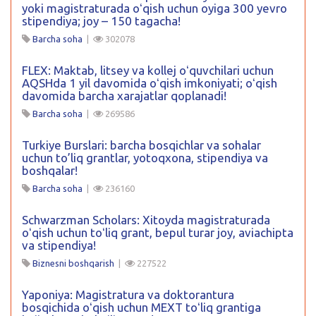
yoki magistraturada oʻqish uchun oyiga 300 yevro
stipendiya; joy – 150 tagacha!
Barcha soha
|
302078
FLEX: Maktab, litsey va kollej oʻquvchilari uchun
AQSHda 1 yil davomida oʻqish imkoniyati; oʻqish
davomida barcha xarajatlar qoplanadi!
Barcha soha
|
269586
Turkiye Burslari: barcha bosqichlar va sohalar
uchun to’liq grantlar, yotoqxona, stipendiya va
boshqalar!
Barcha soha
|
236160
Schwarzman Scholars: Xitoyda magistraturada
oʻqish uchun toʻliq grant, bepul turar joy, aviachipta
va stipendiya!
Biznesni boshqarish
|
227522
Yaponiya: Magistratura va doktorantura
bosqichida oʻqish uchun MEXT toʻliq grantiga