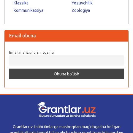
Klassika
Yozuvchilik
Kommunikatsiya
Zoologiya
Email obuna
Email manzilingizni yozing:
Grantlar.uz tolibi ilmlarga mashriqdan mag’ribgacha bo’lgan
mamlakatlarda bepul ta’lim olish uchun grant topishda yordam