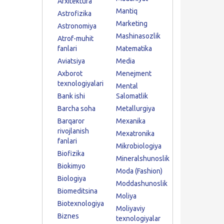
Arxitektura
Mantiq
Astrofizika
Marketing
Astronomiya
Mashinasozlik
Atrof-muhit
fanlari
Matematika
Aviatsiya
Media
Axborot
Menejment
texnologiyalari
Mental
Bank ishi
Salomatlik
Barcha soha
Metallurgiya
Barqaror
Mexanika
rivojlanish
Mexatronika
fanlari
Mikrobiologiya
Biofizika
Mineralshunoslik
Biokimyo
Moda (Fashion)
Biologiya
Moddashunoslik
Biomeditsina
Moliya
Biotexnologiya
Moliyaviy
Biznes
texnologiyalar