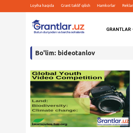
Loyiha haqida
Grant taklif qilish
Hamkorlar
Rekla
GRANTLAR
Grantlar
Bo'lim: bideotanlov
Tanlovlar
Ishlar
Kurslar
Blog
Yana