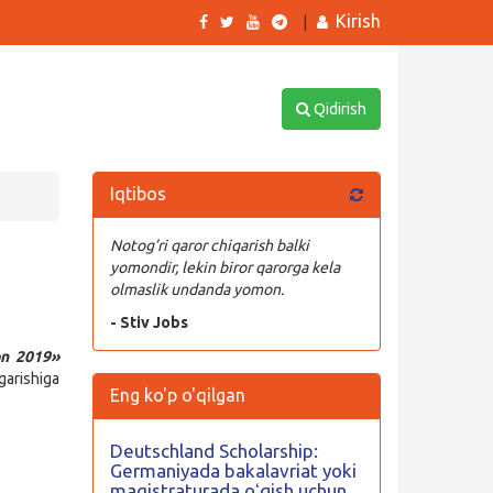
Kirish
|
Qidirish
Iqtibos
Notog’ri qaror chiqarish balki
yomondir, lekin biror qarorga kela
olmaslik undanda yomon.
- Stiv Jobs
on 2019»
garishiga
Eng ko'p o'qilgan
Deutschland Scholarship:
Germaniyada bakalavriat yoki
magistraturada oʻqish uchun