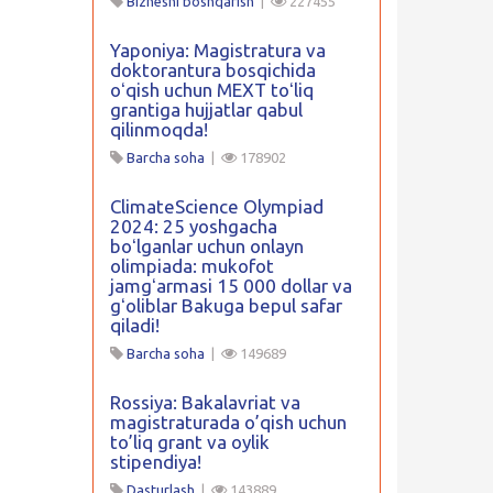
Biznesni boshqarish
|
227455
Yaponiya: Magistratura va
doktorantura bosqichida
oʻqish uchun MEXT toʻliq
grantiga hujjatlar qabul
qilinmoqda!
Barcha soha
|
178902
ClimateScience Olympiad
2024: 25 yoshgacha
boʻlganlar uchun onlayn
olimpiada: mukofot
jamgʻarmasi 15 000 dollar va
gʻoliblar Bakuga bepul safar
qiladi!
Barcha soha
|
149689
Rossiya: Bakalavriat va
magistraturada o’qish uchun
to’liq grant va oylik
stipendiya!
Dasturlash
|
143889