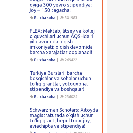
oyiga 300 yevro stipendiya;
joy – 150 tagacha!
Barcha soha
|
301983
FLEX: Maktab, litsey va kollej
oʻquvchilari uchun AQSHda 1
yil davomida oʻqish
imkoniyati; oʻqish davomida
barcha xarajatlar qoplanadi!
Barcha soha
|
269422
Turkiye Burslari: barcha
bosqichlar va sohalar uchun
to’liq grantlar, yotoqxona,
stipendiya va boshqalar!
Barcha soha
|
236024
Schwarzman Scholars: Xitoyda
magistraturada oʻqish uchun
toʻliq grant, bepul turar joy,
aviachipta va stipendiya!