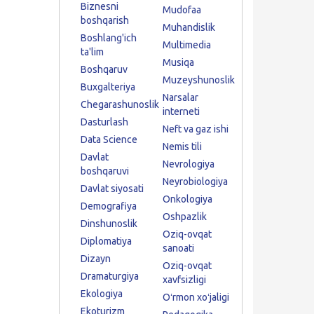
Biznesni
Mudofaa
boshqarish
Muhandislik
Boshlang'ich
Multimedia
ta'lim
Musiqa
Boshqaruv
Muzeyshunoslik
Buxgalteriya
Narsalar
Chegarashunoslik
interneti
Dasturlash
Neft va gaz ishi
Data Science
Nemis tili
Davlat
Nevrologiya
boshqaruvi
Neyrobiologiya
Davlat siyosati
Onkologiya
Demografiya
Oshpazlik
Dinshunoslik
Oziq-ovqat
Diplomatiya
sanoati
Dizayn
Oziq-ovqat
Dramaturgiya
xavfsizligi
Ekologiya
Oʻrmon xoʻjaligi
Ekoturizm