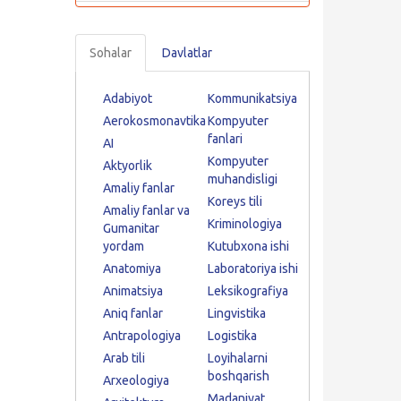
Sohalar
Davlatlar
Adabiyot
Kommunikatsiya
Aerokosmonavtika
Kompyuter
fanlari
AI
Kompyuter
Aktyorlik
muhandisligi
Amaliy fanlar
Koreys tili
Amaliy fanlar va
Kriminologiya
Gumanitar
yordam
Kutubxona ishi
Anatomiya
Laboratoriya ishi
Animatsiya
Leksikografiya
Aniq fanlar
Lingvistika
Antrapologiya
Logistika
Arab tili
Loyihalarni
boshqarish
Arxeologiya
Madaniyat