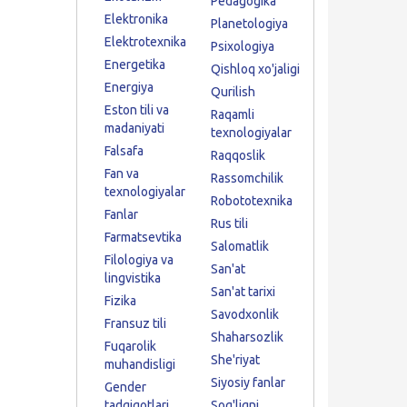
Pedagogika
Elektronika
Planetologiya
Elektrotexnika
Psixologiya
Energetika
Qishloq xo'jaligi
Energiya
Qurilish
Eston tili va
Raqamli
madaniyati
texnologiyalar
Falsafa
Raqqoslik
Fan va
Rassomchilik
texnologiyalar
Robototexnika
Fanlar
Rus tili
Farmatsevtika
Salomatlik
Filologiya va
San'at
lingvistika
San'at tarixi
Fizika
Savodxonlik
Fransuz tili
Shaharsozlik
Fuqarolik
She'riyat
muhandisligi
Siyosiy fanlar
Gender
tadqiqotlari
Sog'liqni