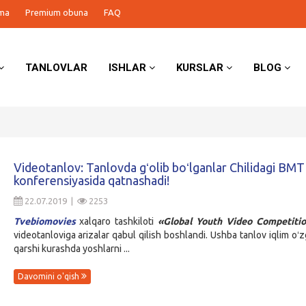
ma
Premium obuna
FAQ
TANLOVLAR
ISHLAR
KURSLAR
BLOG
Videotanlov: Tanlovda gʻolib boʻlganlar Chilidagi BMT
konferensiyasida qatnashadi!
22.07.2019 |
2253
Tvebiomovies
xalqaro tashkiloti
«Global Youth Video Competiti
videotanloviga arizalar qabul qilish boshlandi. Ushba tanlov iqlim oʻz
qarshi kurashda yoshlarni ...
Davomini o'qish