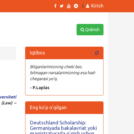
Kirish
|
Qidirish
Iqtibos
Bilganlarimizning cheki bor,
bilmagan narsalarimizning esa had-
chegarasi yo‘q.
- P.Laplas
ersiteti
 (Law) –
Eng ko'p o'qilgan
Deutschland Scholarship:
Germaniyada bakalavriat yoki
magistraturada oʻqish uchun