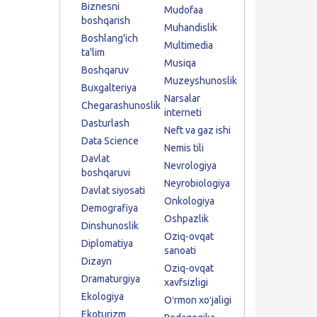
Biznesni
Mudofaa
boshqarish
Muhandislik
Boshlang'ich
Multimedia
ta'lim
Musiqa
Boshqaruv
Muzeyshunoslik
Buxgalteriya
Narsalar
Chegarashunoslik
interneti
Dasturlash
Neft va gaz ishi
Data Science
Nemis tili
Davlat
Nevrologiya
boshqaruvi
Neyrobiologiya
Davlat siyosati
Onkologiya
Demografiya
Oshpazlik
Dinshunoslik
Oziq-ovqat
Diplomatiya
sanoati
Dizayn
Oziq-ovqat
Dramaturgiya
xavfsizligi
Ekologiya
Oʻrmon xoʻjaligi
Ekoturizm