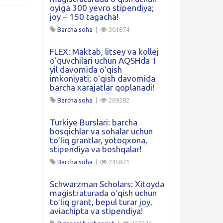
oyiga 300 yevro stipendiya;
joy – 150 tagacha!
Barcha soha
|
301874
FLEX: Maktab, litsey va kollej
oʻquvchilari uchun AQSHda 1
yil davomida oʻqish
imkoniyati; oʻqish davomida
barcha xarajatlar qoplanadi!
Barcha soha
|
269282
Turkiye Burslari: barcha
bosqichlar va sohalar uchun
to’liq grantlar, yotoqxona,
stipendiya va boshqalar!
Barcha soha
|
235871
Schwarzman Scholars: Xitoyda
magistraturada oʻqish uchun
toʻliq grant, bepul turar joy,
aviachipta va stipendiya!