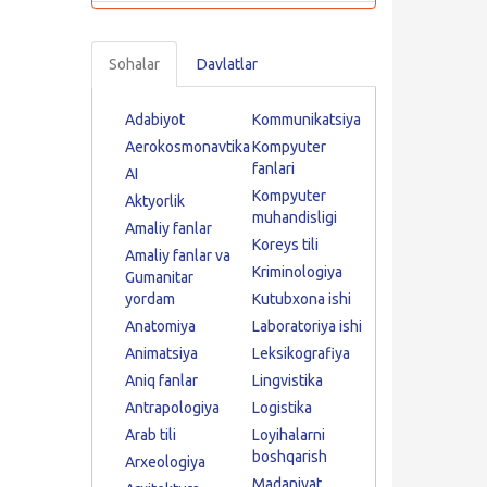
Sohalar
Davlatlar
Adabiyot
Kommunikatsiya
Aerokosmonavtika
Kompyuter
fanlari
AI
Kompyuter
Aktyorlik
muhandisligi
Amaliy fanlar
Koreys tili
Amaliy fanlar va
Kriminologiya
Gumanitar
yordam
Kutubxona ishi
Anatomiya
Laboratoriya ishi
Animatsiya
Leksikografiya
Aniq fanlar
Lingvistika
Antrapologiya
Logistika
Arab tili
Loyihalarni
boshqarish
Arxeologiya
Madaniyat