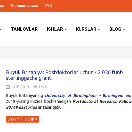
ma
Premium obuna
FAQ
TANLOVLAR
ISHLAR
KURSLAR
BLOG
Buyuk Britaniya: Postdoktorlar uchun 42 036 funt-
sterlinggacha grant!
10.05.2019 |
1646
Buyuk Britaniyaning
University of Birmingham – Birmingem univ
2019-yilning kuzida boshlanadigan
Postdoctoral Research Fellow
80749
dasturiga
arizalar qabul ...
Davomini o'qish