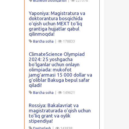
Biznesni boshqarish
|
227376
Yaponiya: Magistratura va
doktorantura bosqichida
oʻqish uchun MEXT toʻliq
grantiga hujjatlar qabul
qilinmoqda!
Barcha soha
|
178833
ClimateScience Olympiad
2024: 25 yoshgacha
boʻlganlar uchun onlayn
olimpiada: mukofot
jamgʻarmasi 15 000 dollar va
gʻoliblar Bakuga bepul safar
qiladi!
Barcha soha
|
149621
Rossiya: Bakalavriat va
magistraturada o’qish uchun
to’liq grant va oylik
stipendiya!
Dasturlash
|
143838