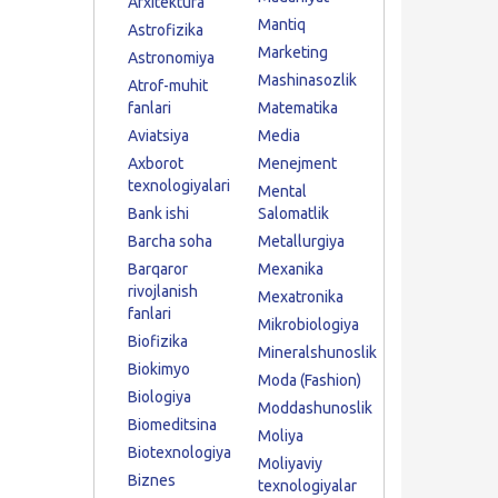
Arxitektura
Mantiq
Astrofizika
Marketing
Astronomiya
Mashinasozlik
Atrof-muhit
fanlari
Matematika
Aviatsiya
Media
Axborot
Menejment
texnologiyalari
Mental
Bank ishi
Salomatlik
Barcha soha
Metallurgiya
Barqaror
Mexanika
rivojlanish
Mexatronika
fanlari
Mikrobiologiya
Biofizika
Mineralshunoslik
Biokimyo
Moda (Fashion)
Biologiya
Moddashunoslik
Biomeditsina
Moliya
Biotexnologiya
Moliyaviy
Biznes
texnologiyalar