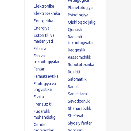
Pedagogika
Elektronika
Planetologiya
Elektrotexnika
Psixologiya
Energetika
Qishloq xo'jaligi
Energiya
Qurilish
Eston tili va
Raqamli
madaniyati
texnologiyalar
Falsafa
Raqqoslik
Fan va
Rassomchilik
texnologiyalar
Robototexnika
Fanlar
Rus tili
Farmatsevtika
Salomatlik
Filologiya va
San'at
lingvistika
San'at tarixi
Fizika
Savodxonlik
Fransuz tili
Shaharsozlik
Fuqarolik
She'riyat
muhandisligi
Siyosiy fanlar
Gender
tadqiqotlari
Sog'liqni