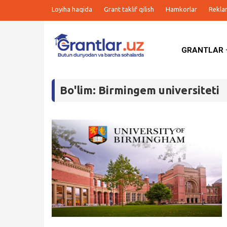
Loyiha haqida
Grant taklif qilish
Hamkorlar
Rekla
GRANTLAR
Grantlar
Bo'lim: Birmingem universiteti
Tanlovlar
Ishlar
Kurslar
Blog
Yana