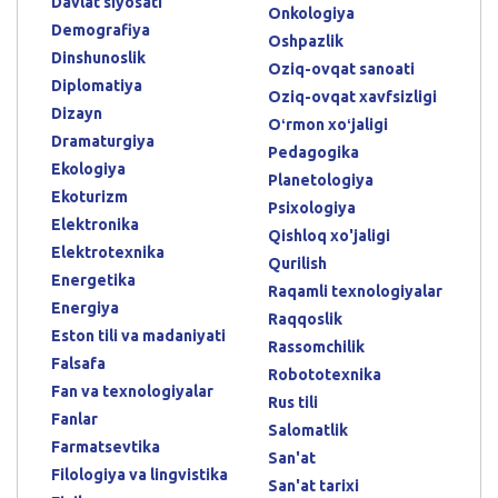
Davlat siyosati
Onkologiya
Demografiya
Oshpazlik
Dinshunoslik
Oziq-ovqat sanoati
Diplomatiya
Oziq-ovqat xavfsizligi
Dizayn
Oʻrmon xoʻjaligi
Dramaturgiya
Pedagogika
Ekologiya
Planetologiya
Ekoturizm
Psixologiya
Elektronika
Qishloq xo'jaligi
Elektrotexnika
Qurilish
Energetika
Raqamli texnologiyalar
Energiya
Raqqoslik
Eston tili va madaniyati
Rassomchilik
Falsafa
Robototexnika
Fan va texnologiyalar
Rus tili
Fanlar
Salomatlik
Farmatsevtika
San'at
Filologiya va lingvistika
San'at tarixi