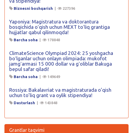
va stipendiya!
Biznesni boshqarish
|
227396
Yaponiya: Magistratura va doktorantura
bosqichida oʻqish uchun MEXT toʻliq grantiga
hujjatlar qabul qilinmoqda!
Barcha soha
|
178848
ClimateScience Olympiad 2024: 25 yoshgacha
boʻlganlar uchun onlayn olimpiada: mukofot
jamgʻarmasi 15 000 dollar va gʻoliblar Bakuga
bepul safar qiladi!
Barcha soha
|
149649
Rossiya: Bakalavriat va magistraturada o’qish
uchun to’liq grant va oylik stipendiya!
Dasturlash
|
143848
Grantlar taqvimi