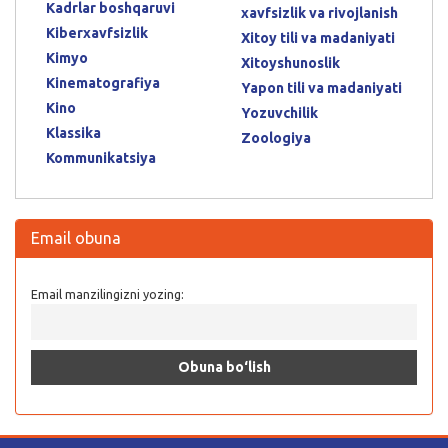
Kadrlar boshqaruvi
xavfsizlik va rivojlanish
Kiberxavfsizlik
Xitoy tili va madaniyati
Kimyo
Xitoyshunoslik
Kinematografiya
Yapon tili va madaniyati
Kino
Yozuvchilik
Klassika
Zoologiya
Kommunikatsiya
Email obuna
Email manzilingizni yozing: