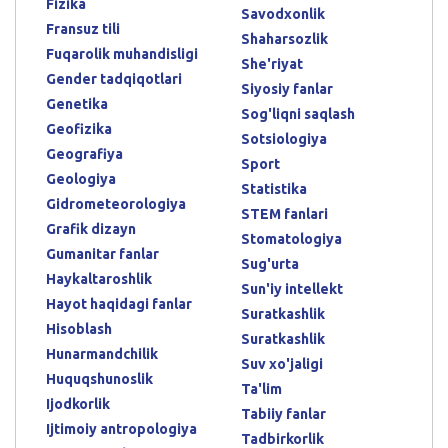
Fizika
Savodxonlik
Fransuz tili
Shaharsozlik
Fuqarolik muhandisligi
She'riyat
Gender tadqiqotlari
Siyosiy fanlar
Genetika
Sog'liqni saqlash
Geofizika
Sotsiologiya
Geografiya
Sport
Geologiya
Statistika
Gidrometeorologiya
STEM fanlari
Grafik dizayn
Stomatologiya
Gumanitar fanlar
Sug'urta
Haykaltaroshlik
Sun'iy intellekt
Hayot haqidagi fanlar
Suratkashlik
Hisoblash
Suratkashlik
Hunarmandchilik
Suv xo'jaligi
Huquqshunoslik
Ta'lim
Ijodkorlik
Tabiiy fanlar
Ijtimoiy antropologiya
Tadbirkorlik