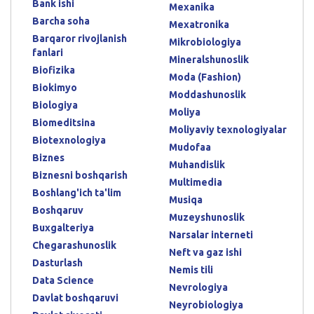
Bank ishi
Mexanika
Barcha soha
Mexatronika
Barqaror rivojlanish
Mikrobiologiya
fanlari
Mineralshunoslik
Biofizika
Moda (Fashion)
Biokimyo
Moddashunoslik
Biologiya
Moliya
Biomeditsina
Moliyaviy texnologiyalar
Biotexnologiya
Mudofaa
Biznes
Muhandislik
Biznesni boshqarish
Multimedia
Boshlang'ich ta'lim
Musiqa
Boshqaruv
Muzeyshunoslik
Buxgalteriya
Narsalar interneti
Chegarashunoslik
Neft va gaz ishi
Dasturlash
Nemis tili
Data Science
Nevrologiya
Davlat boshqaruvi
Neyrobiologiya