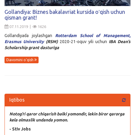
Kirish
Gollandiya: Biznes bakalavriat kursida oʻqish uchun
qisman grant!
07.11.2019 |
1626
Gollandiyada joylashgan
Rotterdam School of Management,
Erasmus University
(RSM)
2020-21-oquv yili uchun
IBA Dean’s
Scholarship grant dasturiga
Davomini o'qish
Iqtibos
Notog’ri qaror chiqarish balki yomondir, lekin biror qarorga
kela olmaslik undanda yomon.
- Stiv Jobs