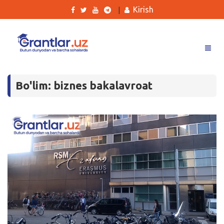
Kirish
|
Grantlar
Bo'lim: biznes bakalavroat
Tanlovlar
Ishlar
Kurslar
Blog
Yana
Qidirish