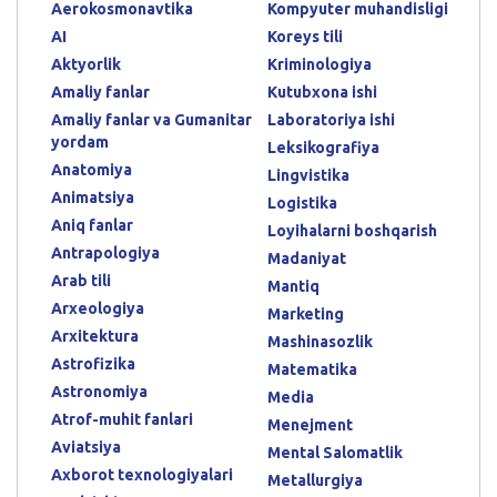
Aerokosmonavtika
Kompyuter muhandisligi
AI
Koreys tili
Aktyorlik
Kriminologiya
Amaliy fanlar
Kutubxona ishi
Amaliy fanlar va Gumanitar
Laboratoriya ishi
yordam
Leksikografiya
Anatomiya
Lingvistika
Animatsiya
Logistika
Aniq fanlar
Loyihalarni boshqarish
Antrapologiya
Madaniyat
Arab tili
Mantiq
Arxeologiya
Marketing
Arxitektura
Mashinasozlik
Astrofizika
Matematika
Astronomiya
Media
Atrof-muhit fanlari
Menejment
Aviatsiya
Mental Salomatlik
Axborot texnologiyalari
Metallurgiya