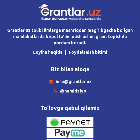
Grantlar.uz tolibi ilmlarga mashriqdan mag’ribgacha bo’lgan
mamlakatlarda bepul ta’lim olish uchun grant topishda
yordam beradi.
Loyiha haqida
Foydalanish bitimi
Biz bilan aloqa
info@grantlar.uz
@hamidziyo
To'lovga qabul qilamiz