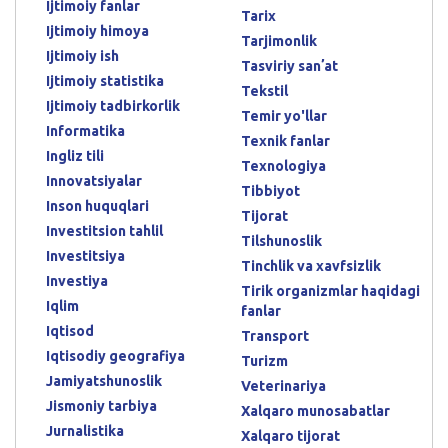
Ijtimoiy fanlar
Tarix
Ijtimoiy himoya
Tarjimonlik
Ijtimoiy ish
Tasviriy sanʼat
Ijtimoiy statistika
Tekstil
Ijtimoiy tadbirkorlik
Temir yo'llar
Informatika
Texnik fanlar
Ingliz tili
Texnologiya
Innovatsiyalar
Tibbiyot
Inson huquqlari
Tijorat
Investitsion tahlil
Tilshunoslik
Investitsiya
Tinchlik va xavfsizlik
Investiya
Tirik organizmlar haqidagi
Iqlim
fanlar
Iqtisod
Transport
Iqtisodiy geografiya
Turizm
Jamiyatshunoslik
Veterinariya
Jismoniy tarbiya
Xalqaro munosabatlar
Jurnalistika
Xalqaro tijorat