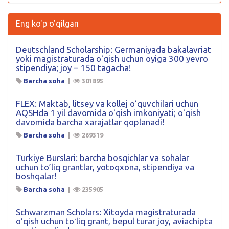
Eng ko'p o'qilgan
Deutschland Scholarship: Germaniyada bakalavriat
yoki magistraturada oʻqish uchun oyiga 300 yevro
stipendiya; joy – 150 tagacha!
Barcha soha
|
301895
FLEX: Maktab, litsey va kollej oʻquvchilari uchun
AQSHda 1 yil davomida oʻqish imkoniyati; oʻqish
davomida barcha xarajatlar qoplanadi!
Barcha soha
|
269319
Turkiye Burslari: barcha bosqichlar va sohalar
uchun to’liq grantlar, yotoqxona, stipendiya va
boshqalar!
Barcha soha
|
235905
Schwarzman Scholars: Xitoyda magistraturada
oʻqish uchun toʻliq grant, bepul turar joy, aviachipta