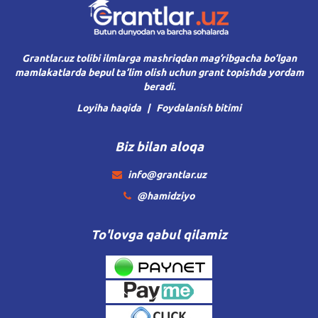
Grantlar.uz tolibi ilmlarga mashriqdan mag’ribgacha bo’lgan
mamlakatlarda bepul ta’lim olish uchun grant topishda yordam
beradi.
Loyiha haqida
Foydalanish bitimi
Biz bilan aloqa
info@grantlar.uz
@hamidziyo
To'lovga qabul qilamiz