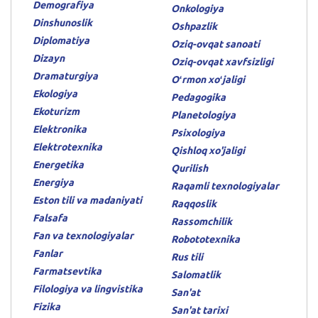
Demografiya
Onkologiya
Dinshunoslik
Oshpazlik
Diplomatiya
Oziq-ovqat sanoati
Dizayn
Oziq-ovqat xavfsizligi
Dramaturgiya
Oʻrmon xoʻjaligi
Ekologiya
Pedagogika
Ekoturizm
Planetologiya
Elektronika
Psixologiya
Elektrotexnika
Qishloq xo'jaligi
Energetika
Qurilish
Energiya
Raqamli texnologiyalar
Eston tili va madaniyati
Raqqoslik
Falsafa
Rassomchilik
Fan va texnologiyalar
Robototexnika
Fanlar
Rus tili
Farmatsevtika
Salomatlik
Filologiya va lingvistika
San'at
Fizika
San'at tarixi