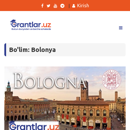
Kirish
|
Grantlar
Bo'lim: Bolonya
Tanlovlar
Ishlar
Kurslar
Blog
Yana
Qidirish