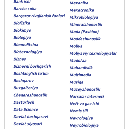
Bank ishi
Mexanika
Barcha soha
Mexatronika
Barqaror rivojlanish fanlari
Mikrobiologiya
Biofizika
Mineralshunoslik
Biokimyo
Moda (Fashion)
Biologiya
Moddashunoslik
Biomeditsina
Moliya
Biotexnologiya
Moliyaviy texnologiyalar
Biznes
Mudofaa
Biznesni boshqarish
Muhandislik
Boshlang'ich ta'lim
Multimedia
Boshqaruv
Musiqa
Buxgalteriya
Muzeyshunoslik
Chegarashunoslik
Narsalar interneti
Dasturlash
Neft va gaz ishi
Data Science
Nemis tili
Davlat boshqaruvi
Nevrologiya
Davlat siyosati
Neyrobiologiya