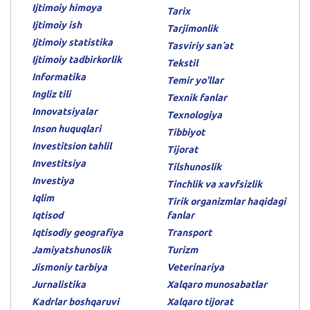
Ijtimoiy himoya
Tarix
Ijtimoiy ish
Tarjimonlik
Ijtimoiy statistika
Tasviriy sanʼat
Ijtimoiy tadbirkorlik
Tekstil
Informatika
Temir yo'llar
Ingliz tili
Texnik fanlar
Innovatsiyalar
Texnologiya
Inson huquqlari
Tibbiyot
Investitsion tahlil
Tijorat
Investitsiya
Tilshunoslik
Investiya
Tinchlik va xavfsizlik
Iqlim
Tirik organizmlar haqidagi
Iqtisod
fanlar
Iqtisodiy geografiya
Transport
Jamiyatshunoslik
Turizm
Jismoniy tarbiya
Veterinariya
Jurnalistika
Xalqaro munosabatlar
Kadrlar boshqaruvi
Xalqaro tijorat