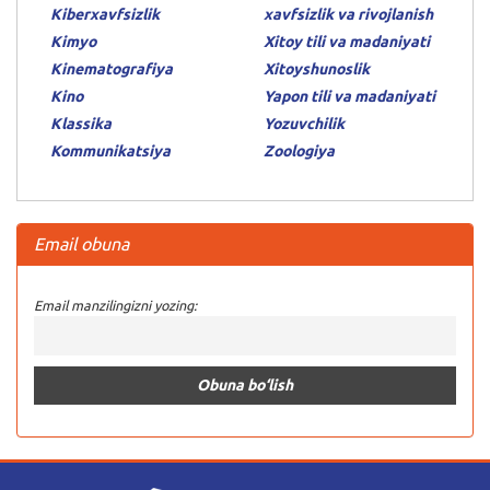
Kiberxavfsizlik
xavfsizlik va rivojlanish
Kimyo
Xitoy tili va madaniyati
Kinematografiya
Xitoyshunoslik
Kino
Yapon tili va madaniyati
Klassika
Yozuvchilik
Kommunikatsiya
Zoologiya
Email obuna
Email manzilingizni yozing: