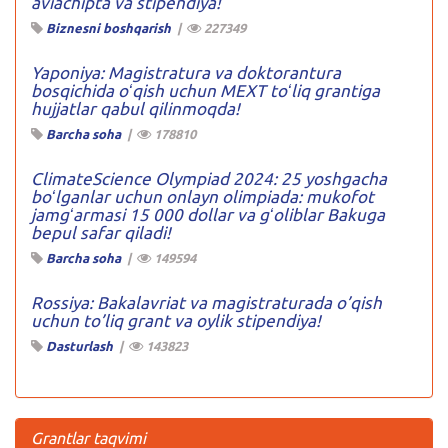
aviachipta va stipendiya!
Biznesni boshqarish
|
227349
Yaponiya: Magistratura va doktorantura
bosqichida oʻqish uchun MEXT toʻliq grantiga
hujjatlar qabul qilinmoqda!
Barcha soha
|
178810
ClimateScience Olympiad 2024: 25 yoshgacha
boʻlganlar uchun onlayn olimpiada: mukofot
jamgʻarmasi 15 000 dollar va gʻoliblar Bakuga
bepul safar qiladi!
Barcha soha
|
149594
Rossiya: Bakalavriat va magistraturada o’qish
uchun to’liq grant va oylik stipendiya!
Dasturlash
|
143823
Grantlar taqvimi