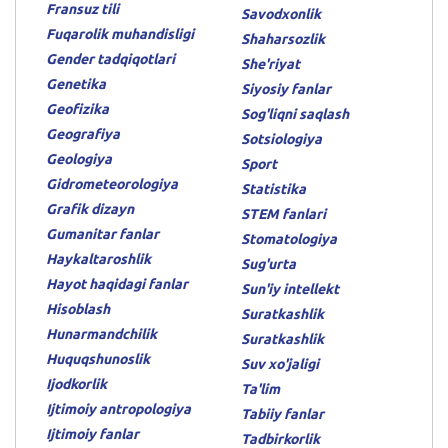
Fransuz tili
Savodxonlik
Fuqarolik muhandisligi
Shaharsozlik
Gender tadqiqotlari
She'riyat
Genetika
Siyosiy fanlar
Geofizika
Sog'liqni saqlash
Geografiya
Sotsiologiya
Geologiya
Sport
Gidrometeorologiya
Statistika
Grafik dizayn
STEM fanlari
Gumanitar fanlar
Stomatologiya
Haykaltaroshlik
Sug'urta
Hayot haqidagi fanlar
Sun'iy intellekt
Hisoblash
Suratkashlik
Hunarmandchilik
Suratkashlik
Huquqshunoslik
Suv xo'jaligi
Ijodkorlik
Ta'lim
Ijtimoiy antropologiya
Tabiiy fanlar
Ijtimoiy fanlar
Tadbirkorlik