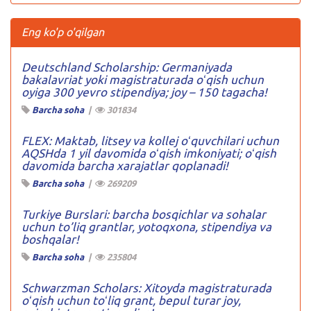
Eng ko'p o'qilgan
Deutschland Scholarship: Germaniyada
bakalavriat yoki magistraturada oʻqish uchun
oyiga 300 yevro stipendiya; joy – 150 tagacha!
Barcha soha
|
301834
FLEX: Maktab, litsey va kollej oʻquvchilari uchun
AQSHda 1 yil davomida oʻqish imkoniyati; oʻqish
davomida barcha xarajatlar qoplanadi!
Barcha soha
|
269209
Turkiye Burslari: barcha bosqichlar va sohalar
uchun to’liq grantlar, yotoqxona, stipendiya va
boshqalar!
Barcha soha
|
235804
Schwarzman Scholars: Xitoyda magistraturada
oʻqish uchun toʻliq grant, bepul turar joy,