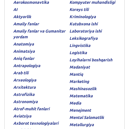
Aerokosmonavtika
Kompyuter muhandisligi
AI
Koreys tili
Aktyorlik
Kriminologiya
Amaliy fanlar
Kutubxona ishi
Amaliy fanlar va Gumanitar
Laboratoriya ishi
yordam
Leksikografiya
Anatomiya
Lingvistika
Animatsiya
Logistika
Aniq fanlar
Loyihalarni boshqarish
Antrapologiya
Madaniyat
Arab tili
Mantiq
Arxeologiya
Marketing
Arxitektura
Mashinasozlik
Astrofizika
Matematika
Astronomiya
Media
Atrof-muhit fanlari
Menejment
Aviatsiya
Mental Salomatlik
Axborot texnologiyalari
Metallurgiya