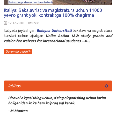
Kirish
Italiya: Bakalavriat va magistratura uchun 11000
yevro grant yoki kontraktga 100% chegirma
12.12.2018 |
8931
Italiyada joylashgan
Bologna Universiteti
bakalavr va magistratura
kurslari uchun ajratgan
Unibo Action 1&2: study grants and
tuition fee waivers for international students – A....
Davomini o'qish
Iqtibos
Birovni o‘rgatishing uchun, o‘zing o‘rganishing uchun lozim
bo‘lganidan ko‘ra ham ko‘proq aql kerak.
- M.Monten