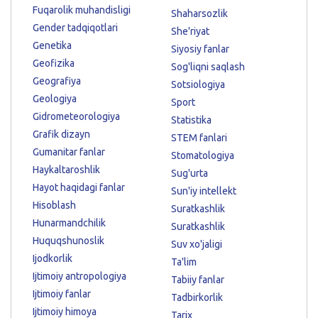
Fuqarolik muhandisligi
Shaharsozlik
Gender tadqiqotlari
She'riyat
Genetika
Siyosiy fanlar
Geofizika
Sog'liqni saqlash
Geografiya
Sotsiologiya
Geologiya
Sport
Gidrometeorologiya
Statistika
Grafik dizayn
STEM fanlari
Gumanitar fanlar
Stomatologiya
Haykaltaroshlik
Sug'urta
Hayot haqidagi fanlar
Sun'iy intellekt
Hisoblash
Suratkashlik
Hunarmandchilik
Suratkashlik
Huquqshunoslik
Suv xo'jaligi
Ijodkorlik
Ta'lim
Ijtimoiy antropologiya
Tabiiy fanlar
Ijtimoiy fanlar
Tadbirkorlik
Ijtimoiy himoya
Tarix