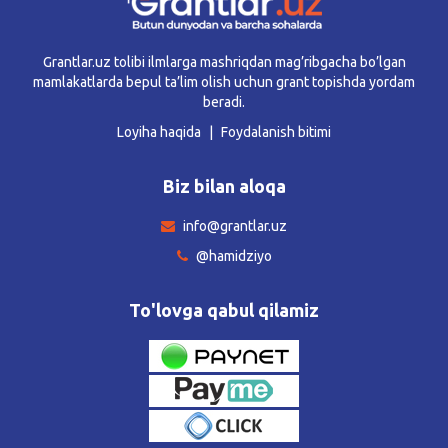
Grantlar.uz tolibi ilmlarga mashriqdan mag’ribgacha bo’lgan
mamlakatlarda bepul ta’lim olish uchun grant topishda yordam
beradi.
Loyiha haqida
Foydalanish bitimi
Biz bilan aloqa
info@grantlar.uz
@hamidziyo
To'lovga qabul qilamiz