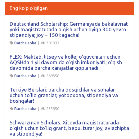
Eng ko'p o'qilgan
Deutschland Scholarship: Germaniyada bakalavriat
yoki magistraturada oʻqish uchun oyiga 300 yevro
stipendiya; joy – 150 tagacha!
Barcha soha
|
301933
FLEX: Maktab, litsey va kollej oʻquvchilari uchun
AQSHda 1 yil davomida oʻqish imkoniyati; oʻqish
davomida barcha xarajatlar qoplanadi!
Barcha soha
|
269358
Turkiye Burslari: barcha bosqichlar va sohalar
uchun to’liq grantlar, yotoqxona, stipendiya va
boshqalar!
Barcha soha
|
235950
Schwarzman Scholars: Xitoyda magistraturada
oʻqish uchun toʻliq grant, bepul turar joy, aviachipta
va stipendiya!