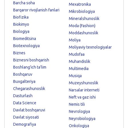
Barcha soha
Mexatronika
Barqaror rivojlanish fanlari
Mikrobiologiya
Biofizika
Mineralshunoslik
Biokimyo
Moda (Fashion)
Biologiya
Moddashunoslik
Biomeditsina
Moliya
Biotexnologiya
Moliyaviy texnologiyalar
Biznes
Mudofaa
Biznesni boshqarish
Muhandislik
Boshlang'ich ta'lim
Multimedia
Boshqaruv
Musiqa
Buxgalteriya
Muzeyshunoslik
Chegarashunoslik
Narsalar interneti
Dasturlash
Neft va gaz ishi
Data Science
Nemis tili
Davlat boshqaruvi
Nevrologiya
Davlat siyosati
Neyrobiologiya
Demografiya
Onkologiya