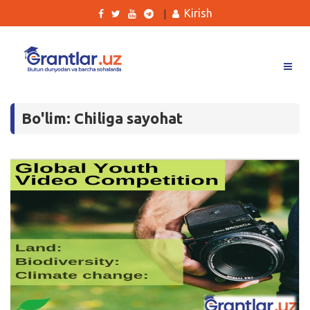
Kirish
|
Grantlar
Bo'lim: Chiliga sayohat
Tanlovlar
Ishlar
Kurslar
Blog
Yana
Qidirish