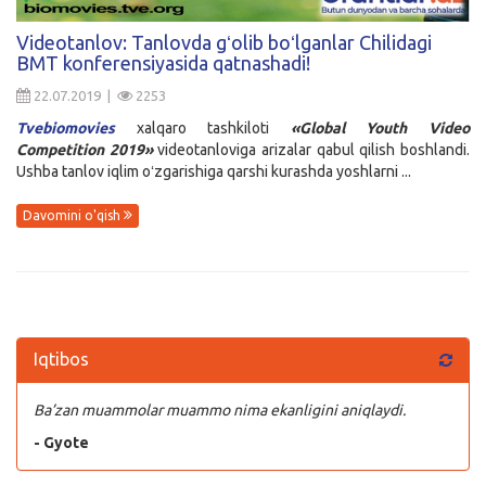
Kirish
Videotanlov: Tanlovda gʻolib boʻlganlar Chilidagi
BMT konferensiyasida qatnashadi!
22.07.2019 |
2253
Tvebiomovies
xalqaro tashkiloti
«Global Youth Video
Competition 2019»
videotanloviga arizalar qabul qilish boshlandi.
Ushba tanlov iqlim oʻzgarishiga qarshi kurashda yoshlarni ...
Davomini o'qish
Iqtibos
Ba’zan muammolar muammo nima ekanligini aniqlaydi.
- Gyote