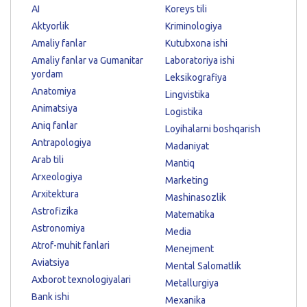
AI
Koreys tili
Aktyorlik
Kriminologiya
Amaliy fanlar
Kutubxona ishi
Amaliy fanlar va Gumanitar
Laboratoriya ishi
yordam
Leksikografiya
Anatomiya
Lingvistika
Animatsiya
Logistika
Aniq fanlar
Loyihalarni boshqarish
Antrapologiya
Madaniyat
Arab tili
Mantiq
Arxeologiya
Marketing
Arxitektura
Mashinasozlik
Astrofizika
Matematika
Astronomiya
Media
Atrof-muhit fanlari
Menejment
Aviatsiya
Mental Salomatlik
Axborot texnologiyalari
Metallurgiya
Bank ishi
Mexanika