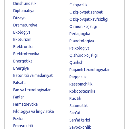
Dinshunoslik
Oshpazlik
Diplomatiya
Oziq-ovqat sanoati
Dizayn
Oziq-ovqat xavfsizligi
Dramaturgiya
Oʻrmon xoʻjaligi
Ekologiya
Pedagogika
Ekoturizm
Planetologiya
Elektronika
Psixologiya
Elektrotexnika
Qishloq xo'jaligi
Energetika
Qurilish
Energiya
Raqamli texnologiyalar
Eston tili va madaniyati
Raqqoslik
Falsafa
Rassomchilik
Fan va texnologiyalar
Robototexnika
Fanlar
Rus tili
Farmatsevtika
Salomatlik
Filologiya va lingvistika
San'at
Fizika
San'at tarixi
Fransuz tili
Savodxonlik