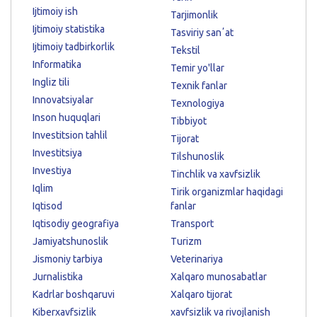
Ijtimoiy ish
Tarjimonlik
Ijtimoiy statistika
Tasviriy sanʼat
Ijtimoiy tadbirkorlik
Tekstil
Informatika
Temir yo'llar
Ingliz tili
Texnik fanlar
Innovatsiyalar
Texnologiya
Inson huquqlari
Tibbiyot
Investitsion tahlil
Tijorat
Investitsiya
Tilshunoslik
Investiya
Tinchlik va xavfsizlik
Iqlim
Tirik organizmlar haqidagi
Iqtisod
fanlar
Iqtisodiy geografiya
Transport
Jamiyatshunoslik
Turizm
Jismoniy tarbiya
Veterinariya
Jurnalistika
Xalqaro munosabatlar
Kadrlar boshqaruvi
Xalqaro tijorat
Kiberxavfsizlik
xavfsizlik va rivojlanish