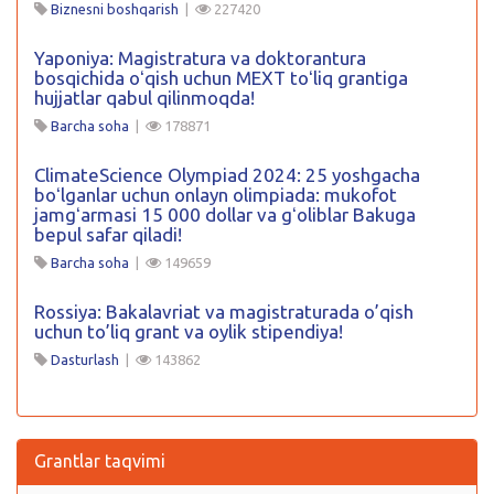
Biznesni boshqarish
|
227420
Yaponiya: Magistratura va doktorantura
bosqichida oʻqish uchun MEXT toʻliq grantiga
hujjatlar qabul qilinmoqda!
Barcha soha
|
178871
ClimateScience Olympiad 2024: 25 yoshgacha
boʻlganlar uchun onlayn olimpiada: mukofot
jamgʻarmasi 15 000 dollar va gʻoliblar Bakuga
bepul safar qiladi!
Barcha soha
|
149659
Rossiya: Bakalavriat va magistraturada o’qish
uchun to’liq grant va oylik stipendiya!
Dasturlash
|
143862
Grantlar taqvimi