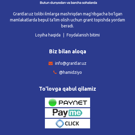
Grantlar.uz tolibi ilmlarga mashriqdan mag’ribgacha bo’lgan
mamlakatlarda bepul ta’lim olish uchun grant topishda yordam
beradi.
Loyiha haqida
Foydalanish bitimi
Biz bilan aloqa
info@grantlar.uz
@hamidziyo
To'lovga qabul qilamiz