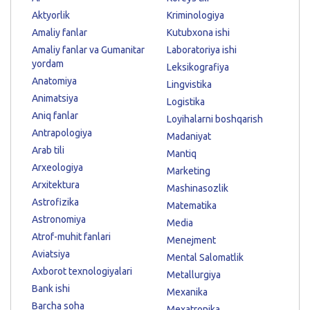
Aktyorlik
Kriminologiya
Amaliy fanlar
Kutubxona ishi
Amaliy fanlar va Gumanitar
Laboratoriya ishi
yordam
Leksikografiya
Anatomiya
Lingvistika
Animatsiya
Logistika
Aniq fanlar
Loyihalarni boshqarish
Antrapologiya
Madaniyat
Arab tili
Mantiq
Arxeologiya
Marketing
Arxitektura
Mashinasozlik
Astrofizika
Matematika
Astronomiya
Media
Atrof-muhit fanlari
Menejment
Aviatsiya
Mental Salomatlik
Axborot texnologiyalari
Metallurgiya
Bank ishi
Mexanika
Barcha soha
Mexatronika