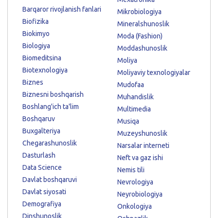
Barqaror rivojlanish fanlari
Mikrobiologiya
Biofizika
Mineralshunoslik
Biokimyo
Moda (Fashion)
Biologiya
Moddashunoslik
Biomeditsina
Moliya
Biotexnologiya
Moliyaviy texnologiyalar
Biznes
Mudofaa
Biznesni boshqarish
Muhandislik
Boshlang'ich ta'lim
Multimedia
Boshqaruv
Musiqa
Buxgalteriya
Muzeyshunoslik
Chegarashunoslik
Narsalar interneti
Dasturlash
Neft va gaz ishi
Data Science
Nemis tili
Davlat boshqaruvi
Nevrologiya
Davlat siyosati
Neyrobiologiya
Demografiya
Onkologiya
Dinshunoslik