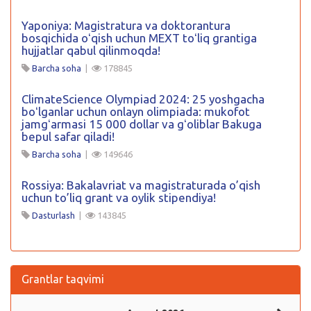
Yaponiya: Magistratura va doktorantura
bosqichida oʻqish uchun MEXT toʻliq grantiga
hujjatlar qabul qilinmoqda!
Barcha soha
|
178845
ClimateScience Olympiad 2024: 25 yoshgacha
boʻlganlar uchun onlayn olimpiada: mukofot
jamgʻarmasi 15 000 dollar va gʻoliblar Bakuga
bepul safar qiladi!
Barcha soha
|
149646
Rossiya: Bakalavriat va magistraturada o’qish
uchun to’liq grant va oylik stipendiya!
Dasturlash
|
143845
Grantlar taqvimi