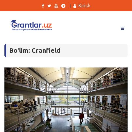
Kirish
|
Grantlar
Bo'lim: Cranfield
Tanlovlar
Ishlar
Kurslar
Blog
Yana
Qidirish