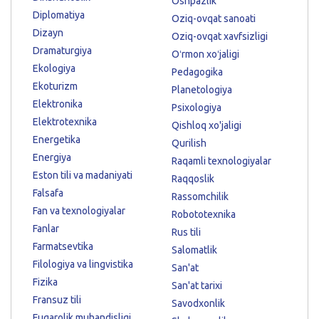
Oshpazlik
Diplomatiya
Oziq-ovqat sanoati
Dizayn
Oziq-ovqat xavfsizligi
Dramaturgiya
Oʻrmon xoʻjaligi
Ekologiya
Pedagogika
Ekoturizm
Planetologiya
Elektronika
Psixologiya
Elektrotexnika
Qishloq xo'jaligi
Energetika
Qurilish
Energiya
Raqamli texnologiyalar
Eston tili va madaniyati
Raqqoslik
Falsafa
Rassomchilik
Fan va texnologiyalar
Robototexnika
Fanlar
Rus tili
Farmatsevtika
Salomatlik
Filologiya va lingvistika
San'at
Fizika
San'at tarixi
Fransuz tili
Savodxonlik
Fuqarolik muhandisligi