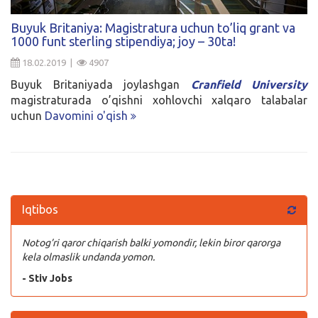
Kirish
Buyuk Britaniya: Magistratura uchun to’liq grant va
1000 funt sterling stipendiya; joy – 30ta!
18.02.2019 |
4907
Buyuk Britaniyada joylashgan
Cranfield University
magistraturada o’qishni xohlovchi xalqaro talabalar
uchun
Davomini o'qish
Iqtibos
Notog’ri qaror chiqarish balki yomondir, lekin biror qarorga
kela olmaslik undanda yomon.
- Stiv Jobs