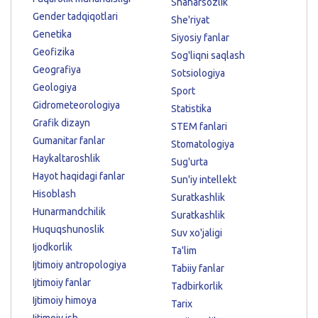
Shaharsozlik
Gender tadqiqotlari
She'riyat
Genetika
Siyosiy fanlar
Geofizika
Sog'liqni saqlash
Geografiya
Sotsiologiya
Geologiya
Sport
Gidrometeorologiya
Statistika
Grafik dizayn
STEM fanlari
Gumanitar fanlar
Stomatologiya
Haykaltaroshlik
Sug'urta
Hayot haqidagi fanlar
Sun'iy intellekt
Hisoblash
Suratkashlik
Hunarmandchilik
Suratkashlik
Huquqshunoslik
Suv xo'jaligi
Ijodkorlik
Ta'lim
Ijtimoiy antropologiya
Tabiiy fanlar
Ijtimoiy fanlar
Tadbirkorlik
Ijtimoiy himoya
Tarix
Ijtimoiy ish