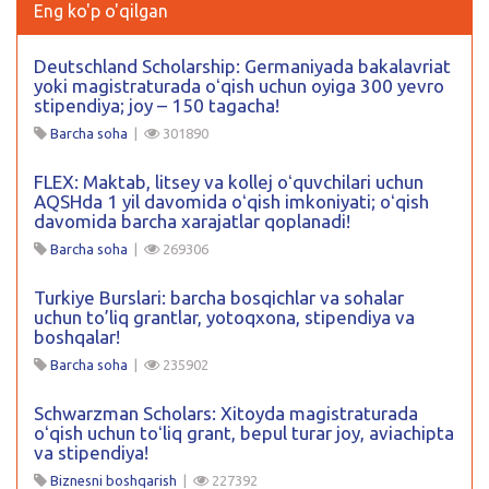
Eng ko'p o'qilgan
Deutschland Scholarship: Germaniyada bakalavriat
yoki magistraturada oʻqish uchun oyiga 300 yevro
stipendiya; joy – 150 tagacha!
Barcha soha
|
301890
FLEX: Maktab, litsey va kollej oʻquvchilari uchun
AQSHda 1 yil davomida oʻqish imkoniyati; oʻqish
davomida barcha xarajatlar qoplanadi!
Barcha soha
|
269306
Turkiye Burslari: barcha bosqichlar va sohalar
uchun to’liq grantlar, yotoqxona, stipendiya va
boshqalar!
Barcha soha
|
235902
Schwarzman Scholars: Xitoyda magistraturada
oʻqish uchun toʻliq grant, bepul turar joy, aviachipta
va stipendiya!
Biznesni boshqarish
|
227392