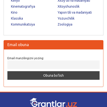
Kimyo
Xitoy tili va madaniyati
Kinematografiya
Xitoyshunoslik
Kino
Yapon tili va madaniyati
Klassika
Yozuvchilik
Kommunikatsiya
Zoologiya
Email obuna
Email manzilingizni yozing: