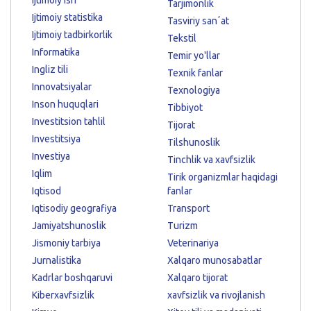
Tarjimonlik
Ijtimoiy statistika
Tasviriy sanʼat
Ijtimoiy tadbirkorlik
Tekstil
Informatika
Temir yo'llar
Ingliz tili
Texnik fanlar
Innovatsiyalar
Texnologiya
Inson huquqlari
Tibbiyot
Investitsion tahlil
Tijorat
Investitsiya
Tilshunoslik
Investiya
Tinchlik va xavfsizlik
Iqlim
Tirik organizmlar haqidagi
Iqtisod
fanlar
Iqtisodiy geografiya
Transport
Jamiyatshunoslik
Turizm
Jismoniy tarbiya
Veterinariya
Jurnalistika
Xalqaro munosabatlar
Kadrlar boshqaruvi
Xalqaro tijorat
Kiberxavfsizlik
xavfsizlik va rivojlanish