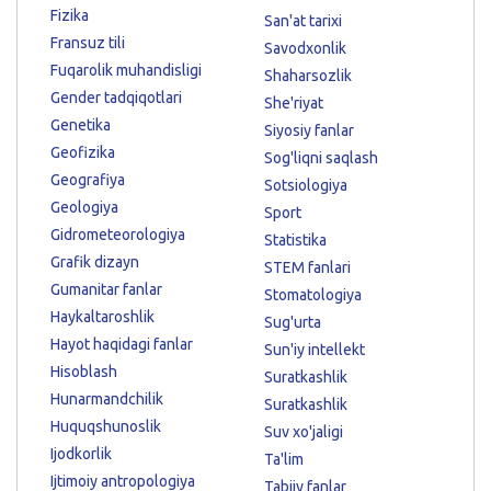
Fizika
San'at tarixi
Fransuz tili
Savodxonlik
Fuqarolik muhandisligi
Shaharsozlik
Gender tadqiqotlari
She'riyat
Genetika
Siyosiy fanlar
Geofizika
Sog'liqni saqlash
Geografiya
Sotsiologiya
Geologiya
Sport
Gidrometeorologiya
Statistika
Grafik dizayn
STEM fanlari
Gumanitar fanlar
Stomatologiya
Haykaltaroshlik
Sug'urta
Hayot haqidagi fanlar
Sun'iy intellekt
Hisoblash
Suratkashlik
Hunarmandchilik
Suratkashlik
Huquqshunoslik
Suv xo'jaligi
Ijodkorlik
Ta'lim
Ijtimoiy antropologiya
Tabiiy fanlar