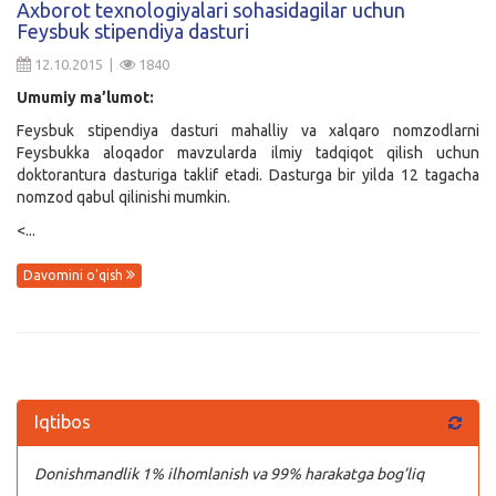
Axborot texnologiyalari sohasidagilar uchun
Feysbuk stipendiya dasturi
Kirish
12.10.2015 |
1840
Umumiy ma’lumot:
Feysbuk stipendiya dasturi mahalliy va xalqaro nomzodlarni
Feysbukka aloqador mavzularda ilmiy tadqiqot qilish uchun
doktorantura dasturiga taklif etadi. Dasturga bir yilda 12 tagacha
nomzod qabul qilinishi mumkin.
<...
Davomini o'qish
Iqtibos
Donishmandlik 1% ilhomlanish va 99% harakatga bog’liq