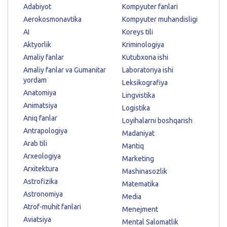
Adabiyot
Kompyuter fanlari
Aerokosmonavtika
Kompyuter muhandisligi
AI
Koreys tili
Aktyorlik
Kriminologiya
Amaliy fanlar
Kutubxona ishi
Amaliy fanlar va Gumanitar
Laboratoriya ishi
yordam
Leksikografiya
Anatomiya
Lingvistika
Animatsiya
Logistika
Aniq fanlar
Loyihalarni boshqarish
Antrapologiya
Madaniyat
Arab tili
Mantiq
Arxeologiya
Marketing
Arxitektura
Mashinasozlik
Astrofizika
Matematika
Astronomiya
Media
Atrof-muhit fanlari
Menejment
Aviatsiya
Mental Salomatlik