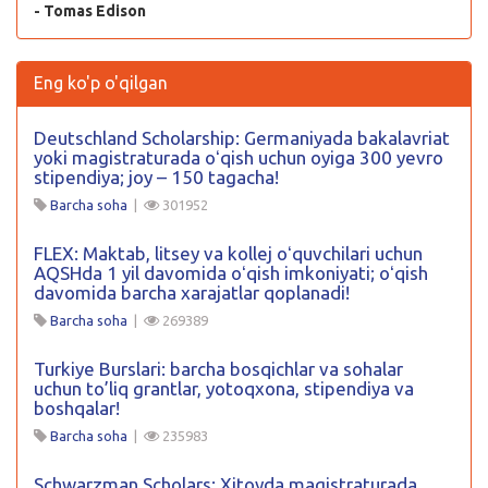
- Tomas Edison
Eng ko'p o'qilgan
Deutschland Scholarship: Germaniyada bakalavriat
yoki magistraturada oʻqish uchun oyiga 300 yevro
stipendiya; joy – 150 tagacha!
Barcha soha
|
301952
FLEX: Maktab, litsey va kollej oʻquvchilari uchun
AQSHda 1 yil davomida oʻqish imkoniyati; oʻqish
davomida barcha xarajatlar qoplanadi!
Barcha soha
|
269389
Turkiye Burslari: barcha bosqichlar va sohalar
uchun to’liq grantlar, yotoqxona, stipendiya va
boshqalar!
Barcha soha
|
235983
Schwarzman Scholars: Xitoyda magistraturada