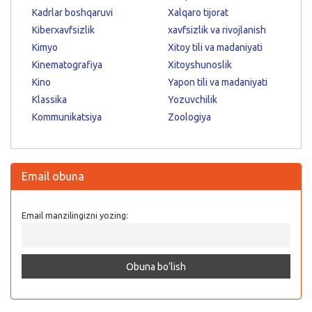
Kadrlar boshqaruvi
Xalqaro tijorat
Kiberxavfsizlik
xavfsizlik va rivojlanish
Kimyo
Xitoy tili va madaniyati
Kinematografiya
Xitoyshunoslik
Kino
Yapon tili va madaniyati
Klassika
Yozuvchilik
Kommunikatsiya
Zoologiya
Email obuna
Email manzilingizni yozing: