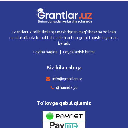
Grantlar.uz tolibi ilmlarga mashriqdan mag’ribgacha bo’lgan
mamlakatlarda bepul ta’lim olish uchun grant topishda yordam
beradi.
Loyiha haqida
Foydalanish bitimi
Biz bilan aloqa
info@grantlar.uz
@hamidziyo
To'lovga qabul qilamiz