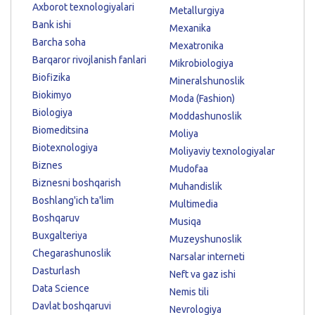
Axborot texnologiyalari
Metallurgiya
Bank ishi
Mexanika
Barcha soha
Mexatronika
Barqaror rivojlanish fanlari
Mikrobiologiya
Biofizika
Mineralshunoslik
Biokimyo
Moda (Fashion)
Biologiya
Moddashunoslik
Biomeditsina
Moliya
Biotexnologiya
Moliyaviy texnologiyalar
Biznes
Mudofaa
Biznesni boshqarish
Muhandislik
Boshlang'ich ta'lim
Multimedia
Boshqaruv
Musiqa
Buxgalteriya
Muzeyshunoslik
Chegarashunoslik
Narsalar interneti
Dasturlash
Neft va gaz ishi
Data Science
Nemis tili
Davlat boshqaruvi
Nevrologiya