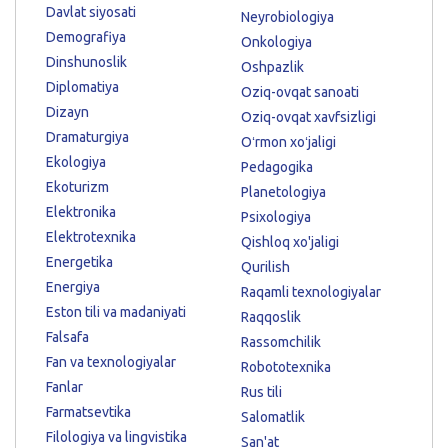
Davlat siyosati
Neyrobiologiya
Demografiya
Onkologiya
Dinshunoslik
Oshpazlik
Diplomatiya
Oziq-ovqat sanoati
Dizayn
Oziq-ovqat xavfsizligi
Dramaturgiya
Oʻrmon xoʻjaligi
Ekologiya
Pedagogika
Ekoturizm
Planetologiya
Elektronika
Psixologiya
Elektrotexnika
Qishloq xo'jaligi
Energetika
Qurilish
Energiya
Raqamli texnologiyalar
Eston tili va madaniyati
Raqqoslik
Falsafa
Rassomchilik
Fan va texnologiyalar
Robototexnika
Fanlar
Rus tili
Farmatsevtika
Salomatlik
Filologiya va lingvistika
San'at