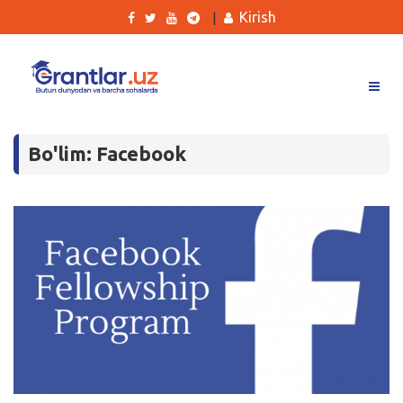
Kirish
|
Grantlar
Bo'lim: Facebook
Tanlovlar
Ishlar
Kurslar
Blog
Yana
Qidirish