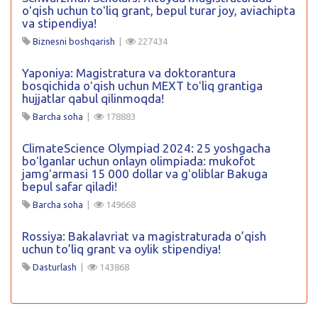
oʻqish uchun toʻliq grant, bepul turar joy, aviachipta
va stipendiya!
Biznesni boshqarish
|
227434
Yaponiya: Magistratura va doktorantura
bosqichida oʻqish uchun MEXT toʻliq grantiga
hujjatlar qabul qilinmoqda!
Barcha soha
|
178883
ClimateScience Olympiad 2024: 25 yoshgacha
boʻlganlar uchun onlayn olimpiada: mukofot
jamgʻarmasi 15 000 dollar va gʻoliblar Bakuga
bepul safar qiladi!
Barcha soha
|
149668
Rossiya: Bakalavriat va magistraturada o’qish
uchun to’liq grant va oylik stipendiya!
Dasturlash
|
143868