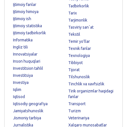
Ijtimoiy fanlar
Tadbirkorlik
Ijtimoiy himoya
Tarix
Ijtimoiy ish
Tarjimonlik
Ijtimoiy statistika
Tasviriy sanʼat
Ijtimoiy tadbirkorlik
Tekstil
Informatika
Temir yo'llar
Ingliz tili
Texnik fanlar
Innovatsiyalar
Texnologiya
Inson huquqlari
Tibbiyot
Investitsion tahlil
Tijorat
Investitsiya
Tilshunoslik
Investiya
Tinchlik va xavfsizlik
Iqlim
Tirik organizmlar haqidagi
Iqtisod
fanlar
Iqtisodiy geografiya
Transport
Jamiyatshunoslik
Turizm
Jismoniy tarbiya
Veterinariya
Jurnalistika
Xalqaro munosabatlar