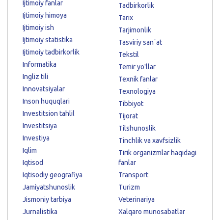
Ijtimoiy fanlar
Tadbirkorlik
Ijtimoiy himoya
Tarix
Ijtimoiy ish
Tarjimonlik
Ijtimoiy statistika
Tasviriy sanʼat
Ijtimoiy tadbirkorlik
Tekstil
Informatika
Temir yo'llar
Ingliz tili
Texnik fanlar
Innovatsiyalar
Texnologiya
Inson huquqlari
Tibbiyot
Investitsion tahlil
Tijorat
Investitsiya
Tilshunoslik
Investiya
Tinchlik va xavfsizlik
Iqlim
Tirik organizmlar haqidagi
Iqtisod
fanlar
Iqtisodiy geografiya
Transport
Jamiyatshunoslik
Turizm
Jismoniy tarbiya
Veterinariya
Jurnalistika
Xalqaro munosabatlar