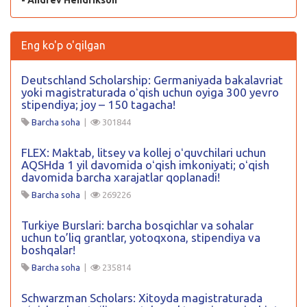
- Andrev Hendrikson
Eng ko'p o'qilgan
Deutschland Scholarship: Germaniyada bakalavriat
yoki magistraturada oʻqish uchun oyiga 300 yevro
stipendiya; joy – 150 tagacha!
Barcha soha
|
301844
FLEX: Maktab, litsey va kollej oʻquvchilari uchun
AQSHda 1 yil davomida oʻqish imkoniyati; oʻqish
davomida barcha xarajatlar qoplanadi!
Barcha soha
|
269226
Turkiye Burslari: barcha bosqichlar va sohalar
uchun to’liq grantlar, yotoqxona, stipendiya va
boshqalar!
Barcha soha
|
235814
Schwarzman Scholars: Xitoyda magistraturada