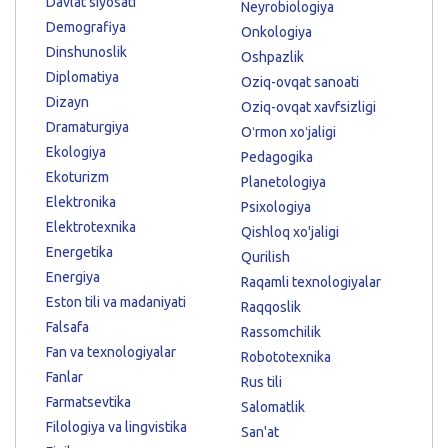
Davlat siyosati
Neyrobiologiya
Demografiya
Onkologiya
Dinshunoslik
Oshpazlik
Diplomatiya
Oziq-ovqat sanoati
Dizayn
Oziq-ovqat xavfsizligi
Dramaturgiya
Oʻrmon xoʻjaligi
Ekologiya
Pedagogika
Ekoturizm
Planetologiya
Elektronika
Psixologiya
Elektrotexnika
Qishloq xo'jaligi
Energetika
Qurilish
Energiya
Raqamli texnologiyalar
Eston tili va madaniyati
Raqqoslik
Falsafa
Rassomchilik
Fan va texnologiyalar
Robototexnika
Fanlar
Rus tili
Farmatsevtika
Salomatlik
Filologiya va lingvistika
San'at