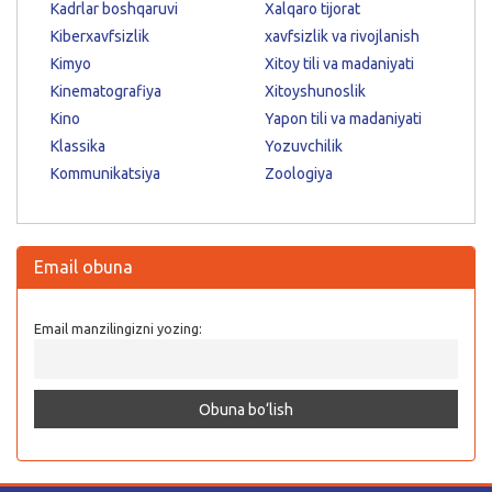
Kadrlar boshqaruvi
Xalqaro tijorat
Kiberxavfsizlik
xavfsizlik va rivojlanish
Kimyo
Xitoy tili va madaniyati
Kinematografiya
Xitoyshunoslik
Kino
Yapon tili va madaniyati
Klassika
Yozuvchilik
Kommunikatsiya
Zoologiya
Email obuna
Email manzilingizni yozing: