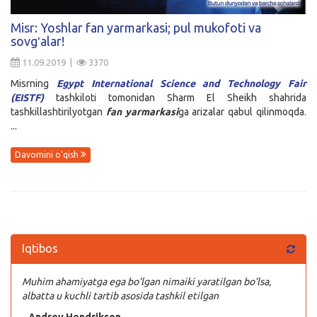
Kirish
Misr: Yoshlar fan yarmarkasi; pul mukofoti va
sovgʻalar!
11.09.2019 |
3370
Misrning
Egypt International Science and Technology Fair
(EISTF)
tashkiloti tomonidan Sharm El Sheikh shahrida
tashkillashtirilyotgan
fan yarmarkasi
ga arizalar qabul qilinmoqda.
...
Davomini o'qish
Iqtibos
Muhim ahamiyatga ega bo’lgan nimaiki yaratilgan bo’lsa,
albatta u kuchli tartib asosida tashkil etilgan