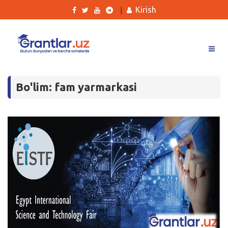
Kirish
|
Grantlar
Bo'lim: fam yarmarkasi
Tanlovlar
Ishlar
Kurslar
Blog
Yana
Qidirish