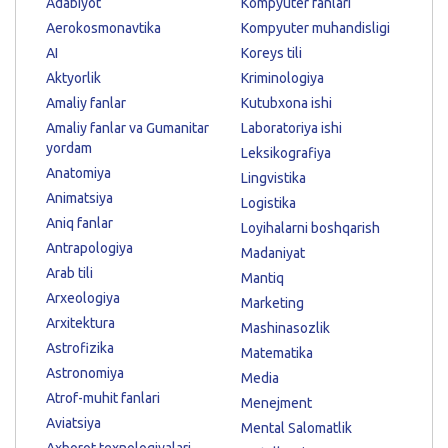
Adabiyot
Kompyuter fanlari
Aerokosmonavtika
Kompyuter muhandisligi
AI
Koreys tili
Aktyorlik
Kriminologiya
Amaliy fanlar
Kutubxona ishi
Amaliy fanlar va Gumanitar
Laboratoriya ishi
yordam
Leksikografiya
Anatomiya
Lingvistika
Animatsiya
Logistika
Aniq fanlar
Loyihalarni boshqarish
Antrapologiya
Madaniyat
Arab tili
Mantiq
Arxeologiya
Marketing
Arxitektura
Mashinasozlik
Astrofizika
Matematika
Astronomiya
Media
Atrof-muhit fanlari
Menejment
Aviatsiya
Mental Salomatlik