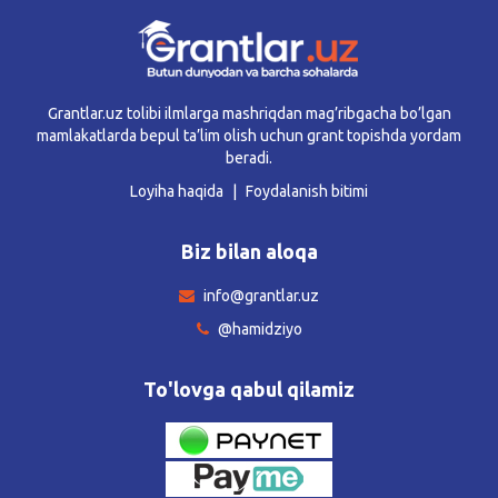
Grantlar.uz tolibi ilmlarga mashriqdan mag’ribgacha bo’lgan
mamlakatlarda bepul ta’lim olish uchun grant topishda yordam
beradi.
Loyiha haqida
Foydalanish bitimi
Biz bilan aloqa
info@grantlar.uz
@hamidziyo
To'lovga qabul qilamiz