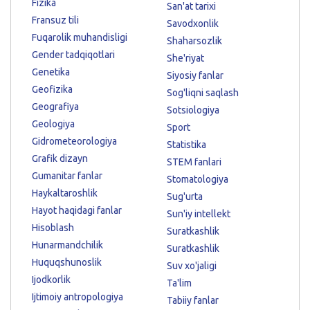
Fizika
San'at tarixi
Fransuz tili
Savodxonlik
Fuqarolik muhandisligi
Shaharsozlik
Gender tadqiqotlari
She'riyat
Genetika
Siyosiy fanlar
Geofizika
Sog'liqni saqlash
Geografiya
Sotsiologiya
Geologiya
Sport
Gidrometeorologiya
Statistika
Grafik dizayn
STEM fanlari
Gumanitar fanlar
Stomatologiya
Haykaltaroshlik
Sug'urta
Hayot haqidagi fanlar
Sun'iy intellekt
Hisoblash
Suratkashlik
Hunarmandchilik
Suratkashlik
Huquqshunoslik
Suv xo'jaligi
Ijodkorlik
Ta'lim
Ijtimoiy antropologiya
Tabiiy fanlar