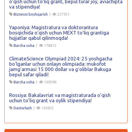
oʻqish uchun toʻliq grant, bepul turar joy, aviachipta
va stipendiya!
Biznesni boshqarish
|
227351
Yaponiya: Magistratura va doktorantura
bosqichida oʻqish uchun MEXT toʻliq grantiga
hujjatlar qabul qilinmoqda!
Barcha soha
|
178812
ClimateScience Olympiad 2024: 25 yoshgacha
boʻlganlar uchun onlayn olimpiada: mukofot
jamgʻarmasi 15 000 dollar va gʻoliblar Bakuga
bepul safar qiladi!
Barcha soha
|
149598
Rossiya: Bakalavriat va magistraturada o’qish
uchun to’liq grant va oylik stipendiya!
Dasturlash
|
143825