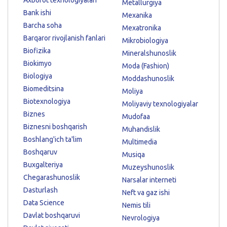
Axborot texnologiyalari
Metallurgiya
Bank ishi
Mexanika
Barcha soha
Mexatronika
Barqaror rivojlanish fanlari
Mikrobiologiya
Biofizika
Mineralshunoslik
Biokimyo
Moda (Fashion)
Biologiya
Moddashunoslik
Biomeditsina
Moliya
Biotexnologiya
Moliyaviy texnologiyalar
Biznes
Mudofaa
Biznesni boshqarish
Muhandislik
Boshlang'ich ta'lim
Multimedia
Boshqaruv
Musiqa
Buxgalteriya
Muzeyshunoslik
Chegarashunoslik
Narsalar interneti
Dasturlash
Neft va gaz ishi
Data Science
Nemis tili
Davlat boshqaruvi
Nevrologiya