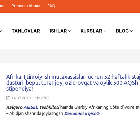
ma
Premium obuna
FAQ
TANLOVLAR
ISHLAR
KURSLAR
BLOG
Afrika: Ijtimoiy ish mutaxassislari uchun 52 haftalik sta
dasturi; bepul turar joy, oziq-ovqat va oylik 500 AQSh 
stipendiya!
14.07.2019 |
2782
Xalqaro
AIESEC
tashkiloti
hamda Gʻarbiy Afrikaning Côte d’Ivoire m
– Abidjan shahrida joylashgan
Davomini o'qish