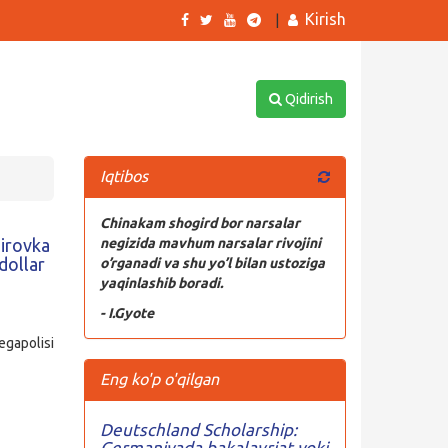
Kirish
|
Qidirish
Iqtibos
Chinakam shogird bor narsalar
jirovka
negizida mavhum narsalar rivojini
dollar
o’rganadi va shu yo’l bilan ustoziga
yaqinlashib boradi.
- I.Gyote
egapolisi
Eng ko'p o'qilgan
Deutschland Scholarship:
Germaniyada bakalavriat yoki