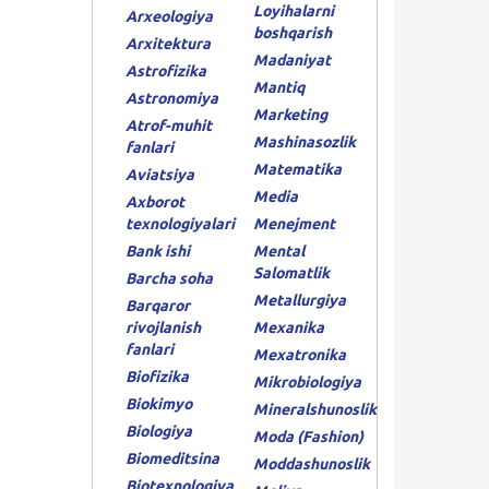
Loyihalarni
Arxeologiya
boshqarish
Arxitektura
Madaniyat
Astrofizika
Mantiq
Astronomiya
Marketing
Atrof-muhit
Mashinasozlik
fanlari
Matematika
Aviatsiya
Media
Axborot
texnologiyalari
Menejment
Bank ishi
Mental
Salomatlik
Barcha soha
Metallurgiya
Barqaror
rivojlanish
Mexanika
fanlari
Mexatronika
Biofizika
Mikrobiologiya
Biokimyo
Mineralshunoslik
Biologiya
Moda (Fashion)
Biomeditsina
Moddashunoslik
Biotexnologiya