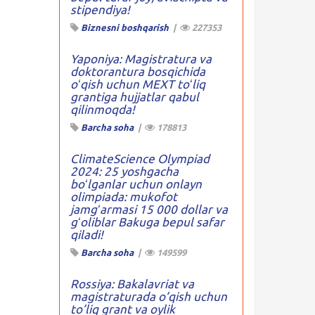
stipendiya!
Biznesni boshqarish
|
227353
Yaponiya: Magistratura va
doktorantura bosqichida
oʻqish uchun MEXT toʻliq
grantiga hujjatlar qabul
qilinmoqda!
Barcha soha
|
178813
ClimateScience Olympiad
2024: 25 yoshgacha
boʻlganlar uchun onlayn
olimpiada: mukofot
jamgʻarmasi 15 000 dollar va
gʻoliblar Bakuga bepul safar
qiladi!
Barcha soha
|
149599
Rossiya: Bakalavriat va
magistraturada o’qish uchun
to’liq grant va oylik