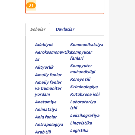
31
Sohalar
Davlatlar
Adabiyot
Kommunikatsiya
Aerokosmonavtika
Kompyuter
fanlari
AI
Kompyuter
Aktyorlik
muhandisligi
Amaliy fanlar
Koreys tili
Amaliy fanlar
Kriminologiya
va Gumanitar
yordam
Kutubxona ishi
Anatomiya
Laboratoriya
ishi
Animatsiya
Leksikografiya
Aniq fanlar
Lingvistika
Antrapologiya
Logistika
Arab tili