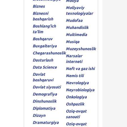
Moliya
Biznes
Moliyaviy
Biznesni
texnologiyalar
boshqarish
Mudofaa
Boshlang'ich
Muhandislik
ta'lim
Multimedia
Boshqaruv
Musiqa
Buxgalteriya
Muzeyshunoslik
Chegarashunoslik
Narsalar
Dasturlash
interneti
Data Science
Neft va gaz ishi
Davlat
Nemis tili
boshqaruvi
Nevrologiya
Davlat siyosati
Neyrobiologiya
Demografiya
Onkologiya
Dinshunoslik
Oshpazlik
Diplomatiya
Oziq-ovqat
Dizayn
sanoati
Dramaturgiya
Oziq-ovqat