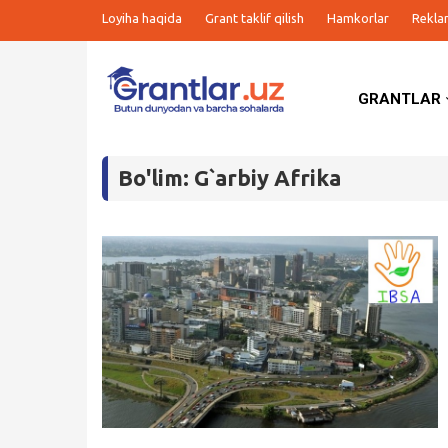
Loyiha haqida
Grant taklif qilish
Hamkorlar
Rekla
GRANTLAR
Grantlar
Bo'lim: G`arbiy Afrika
Tanlovlar
Ishlar
Kurslar
Blog
Yana