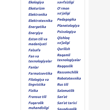
Ekologiya
xavfsizligi
Ekoturizm
Oʻrmon
xoʻjaligi
Elektronika
Pedagogika
Elektrotexnika
Planetologiya
Energetika
Psixologiya
Energiya
Qishloq
Eston tili va
xo'jaligi
madaniyati
Qurilish
Falsafa
Raqamli
Fan va
texnologiyalar
texnologiyalar
Raqqoslik
Fanlar
Rassomchilik
Farmatsevtika
Robototexnika
Filologiya va
lingvistika
Rus tili
Fizika
Salomatlik
Fransuz tili
San'at
Fuqarolik
San'at tarixi
muhandisligi
Savodxonlik