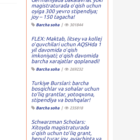
magistraturada oʻqish uchun
oyiga 300 yevro stipendiya;
joy – 150 tagacha!
Barcha soha
|
301844
FLEX: Maktab, litsey va kollej
oʻquvchilari uchun AQSHda 1
yil davomida oʻqish
imkoniyati; oʻqish davomida
barcha xarajatlar qoplanadi!
Barcha soha
|
269232
Turkiye Burslari: barcha
bosqichlar va sohalar uchun
to’liq grantlar, yotoqxona,
stipendiya va boshqalar!
Barcha soha
|
235818
Schwarzman Scholars:
Xitoyda magistraturada
oʻqish uchun toʻliq grant,
bepul turar joy, aviachipta va