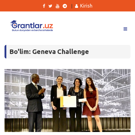
Kirish
|
Grantlar
Bo'lim: Geneva Challenge
Tanlovlar
Ishlar
Kurslar
Blog
Yana
Qidirish