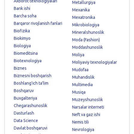
Axborot texnologiyalari
Metallurgiya
Bank ishi
Mexanika
Barcha soha
Mexatronika
Barqaror rivojlanish fanlari
Mikrobiologiya
Biofizika
Mineralshunoslik
Biokimyo
Moda (Fashion)
Biologiya
Moddashunoslik
Biomeditsina
Moliya
Biotexnologiya
Moliyaviy texnologiyalar
Biznes
Mudofaa
Biznesni boshqarish
Muhandislik
Boshlang'ich ta'lim
Multimedia
Boshqaruv
Musiqa
Buxgalteriya
Muzeyshunoslik
Chegarashunoslik
Narsalar interneti
Dasturlash
Neft va gaz ishi
Data Science
Nemis tili
Davlat boshqaruvi
Nevrologiya