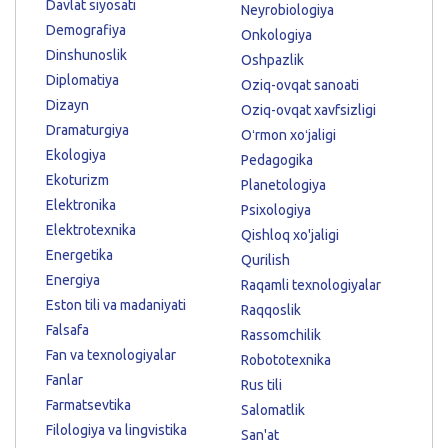
Davlat siyosati
Neyrobiologiya
Demografiya
Onkologiya
Dinshunoslik
Oshpazlik
Diplomatiya
Oziq-ovqat sanoati
Dizayn
Oziq-ovqat xavfsizligi
Dramaturgiya
Oʻrmon xoʻjaligi
Ekologiya
Pedagogika
Ekoturizm
Planetologiya
Elektronika
Psixologiya
Elektrotexnika
Qishloq xo'jaligi
Energetika
Qurilish
Energiya
Raqamli texnologiyalar
Eston tili va madaniyati
Raqqoslik
Falsafa
Rassomchilik
Fan va texnologiyalar
Robototexnika
Fanlar
Rus tili
Farmatsevtika
Salomatlik
Filologiya va lingvistika
San'at