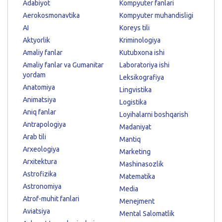
Adabiyot
Kompyuter fanlari
Aerokosmonavtika
Kompyuter muhandisligi
AI
Koreys tili
Aktyorlik
Kriminologiya
Amaliy fanlar
Kutubxona ishi
Amaliy fanlar va Gumanitar
Laboratoriya ishi
yordam
Leksikografiya
Anatomiya
Lingvistika
Animatsiya
Logistika
Aniq fanlar
Loyihalarni boshqarish
Antrapologiya
Madaniyat
Arab tili
Mantiq
Arxeologiya
Marketing
Arxitektura
Mashinasozlik
Astrofizika
Matematika
Astronomiya
Media
Atrof-muhit fanlari
Menejment
Aviatsiya
Mental Salomatlik