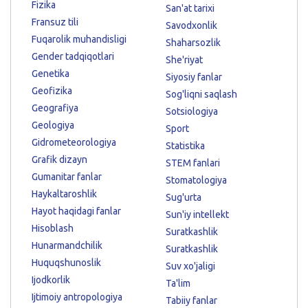
Fizika
San'at tarixi
Fransuz tili
Savodxonlik
Fuqarolik muhandisligi
Shaharsozlik
Gender tadqiqotlari
She'riyat
Genetika
Siyosiy fanlar
Geofizika
Sog'liqni saqlash
Geografiya
Sotsiologiya
Geologiya
Sport
Gidrometeorologiya
Statistika
Grafik dizayn
STEM fanlari
Gumanitar fanlar
Stomatologiya
Haykaltaroshlik
Sug'urta
Hayot haqidagi fanlar
Sun'iy intellekt
Hisoblash
Suratkashlik
Hunarmandchilik
Suratkashlik
Huquqshunoslik
Suv xo'jaligi
Ijodkorlik
Ta'lim
Ijtimoiy antropologiya
Tabiiy fanlar