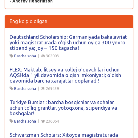
- Andrev Hendrikson
Eng ko'p o'qilgan
Deutschland Scholarship: Germaniyada bakalavriat
yoki magistraturada oʻqish uchun oyiga 300 yevro
stipendiya; joy – 150 tagacha!
Barcha soha
|
302003
FLEX: Maktab, litsey va kollej oʻquvchilari uchun
AQSHda 1 yil davomida oʻqish imkoniyati; oʻqish
davomida barcha xarajatlar qoplanadi!
Barcha soha
|
269459
Turkiye Burslari: barcha bosqichlar va sohalar
uchun to’liq grantlar, yotoqxona, stipendiya va
boshqalar!
Barcha soha
|
236064
Schwarzman Scholars: Xitoyda magistraturada