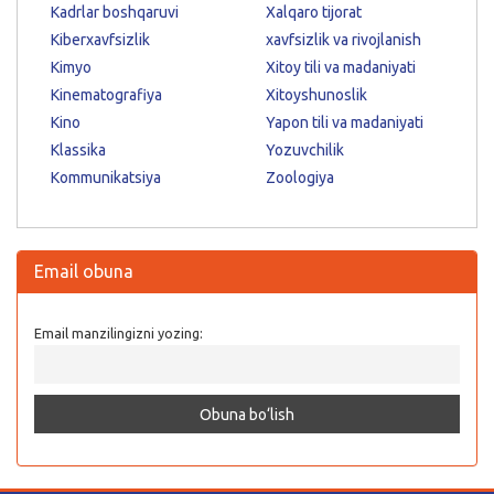
Kadrlar boshqaruvi
Xalqaro tijorat
Kiberxavfsizlik
xavfsizlik va rivojlanish
Kimyo
Xitoy tili va madaniyati
Kinematografiya
Xitoyshunoslik
Kino
Yapon tili va madaniyati
Klassika
Yozuvchilik
Kommunikatsiya
Zoologiya
Email obuna
Email manzilingizni yozing: