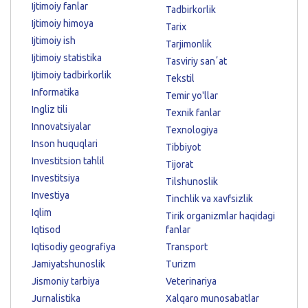
Ijtimoiy fanlar
Tadbirkorlik
Ijtimoiy himoya
Tarix
Ijtimoiy ish
Tarjimonlik
Ijtimoiy statistika
Tasviriy sanʼat
Ijtimoiy tadbirkorlik
Tekstil
Informatika
Temir yo'llar
Ingliz tili
Texnik fanlar
Innovatsiyalar
Texnologiya
Inson huquqlari
Tibbiyot
Investitsion tahlil
Tijorat
Investitsiya
Tilshunoslik
Investiya
Tinchlik va xavfsizlik
Iqlim
Tirik organizmlar haqidagi
Iqtisod
fanlar
Iqtisodiy geografiya
Transport
Jamiyatshunoslik
Turizm
Jismoniy tarbiya
Veterinariya
Jurnalistika
Xalqaro munosabatlar