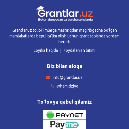
Grantlar.uz tolibi ilmlarga mashriqdan mag’ribgacha bo’lgan
mamlakatlarda bepul ta’lim olish uchun grant topishda yordam
beradi.
Loyiha haqida
Foydalanish bitimi
Biz bilan aloqa
info@grantlar.uz
@hamidziyo
To'lovga qabul qilamiz