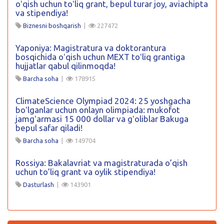
oʻqish uchun toʻliq grant, bepul turar joy, aviachipta
va stipendiya!
Biznesni boshqarish
|
227472
Yaponiya: Magistratura va doktorantura
bosqichida oʻqish uchun MEXT toʻliq grantiga
hujjatlar qabul qilinmoqda!
Barcha soha
|
178915
ClimateScience Olympiad 2024: 25 yoshgacha
boʻlganlar uchun onlayn olimpiada: mukofot
jamgʻarmasi 15 000 dollar va gʻoliblar Bakuga
bepul safar qiladi!
Barcha soha
|
149704
Rossiya: Bakalavriat va magistraturada o’qish
uchun to’liq grant va oylik stipendiya!
Dasturlash
|
143901