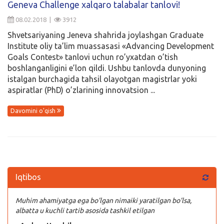
Geneva Challenge xalqaro talabalar tanlovi!
Kirish
08.02.2018 |
3912
Shvetsariyaning Jeneva shahrida joylashgan Graduate
Institute oliy ta’lim muassasasi «Advancing Development
Goals Contest» tanlovi uchun ro’yxatdan o’tish
boshlanganligini e’lon qildi. Ushbu tanlovda dunyoning
istalgan burchagida tahsil olayotgan magistrlar yoki
aspiratlar (PhD) o’zlarining innovatsion ...
Davomini o'qish
Iqtibos
Muhim ahamiyatga ega bo’lgan nimaiki yaratilgan bo’lsa,
albatta u kuchli tartib asosida tashkil etilgan