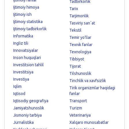
Ijtimoiy fanlar
Tadbirkorlik
Ijtimoiy himoya
Tarix
Ijtimoiy ish
Tarjimonlik
Ijtimoiy statistika
Tasviriy sanʼat
Ijtimoiy tadbirkorlik
Tekstil
Informatika
Temir yo'llar
Ingliz tili
Texnik fanlar
Innovatsiyalar
Texnologiya
Inson huquqlari
Tibbiyot
Investitsion tahlil
Tijorat
Investitsiya
Tilshunoslik
Investiya
Tinchlik va xavfsizlik
Iqlim
Tirik organizmlar haqidagi
Iqtisod
fanlar
Iqtisodiy geografiya
Transport
Jamiyatshunoslik
Turizm
Jismoniy tarbiya
Veterinariya
Jurnalistika
Xalqaro munosabatlar