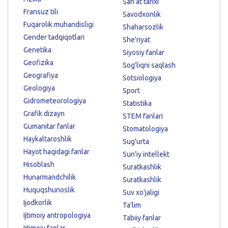
San'at tarixi
Fransuz tili
Savodxonlik
Fuqarolik muhandisligi
Shaharsozlik
Gender tadqiqotlari
She'riyat
Genetika
Siyosiy fanlar
Geofizika
Sog'liqni saqlash
Geografiya
Sotsiologiya
Geologiya
Sport
Gidrometeorologiya
Statistika
Grafik dizayn
STEM fanlari
Gumanitar fanlar
Stomatologiya
Haykaltaroshlik
Sug'urta
Hayot haqidagi fanlar
Sun'iy intellekt
Hisoblash
Suratkashlik
Hunarmandchilik
Suratkashlik
Huquqshunoslik
Suv xo'jaligi
Ijodkorlik
Ta'lim
Ijtimoiy antropologiya
Tabiiy fanlar