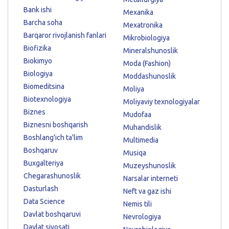
Bank ishi
Mexanika
Barcha soha
Mexatronika
Barqaror rivojlanish fanlari
Mikrobiologiya
Biofizika
Mineralshunoslik
Biokimyo
Moda (Fashion)
Biologiya
Moddashunoslik
Biomeditsina
Moliya
Biotexnologiya
Moliyaviy texnologiyalar
Biznes
Mudofaa
Biznesni boshqarish
Muhandislik
Boshlang'ich ta'lim
Multimedia
Boshqaruv
Musiqa
Buxgalteriya
Muzeyshunoslik
Chegarashunoslik
Narsalar interneti
Dasturlash
Neft va gaz ishi
Data Science
Nemis tili
Davlat boshqaruvi
Nevrologiya
Davlat siyosati