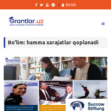
Kirish
|
Grantlar
Bo'lim: hamma xarajatlar qoplanadi
Tanlovlar
Ishlar
Kurslar
Blog
Yana
Qidirish