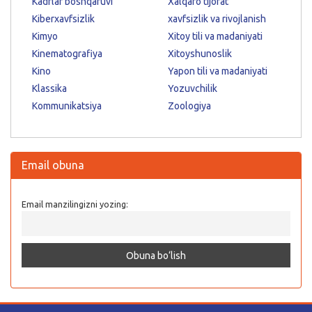
Kadrlar boshqaruvi
Xalqaro tijorat
Kiberxavfsizlik
xavfsizlik va rivojlanish
Kimyo
Xitoy tili va madaniyati
Kinematografiya
Xitoyshunoslik
Kino
Yapon tili va madaniyati
Klassika
Yozuvchilik
Kommunikatsiya
Zoologiya
Email obuna
Email manzilingizni yozing: