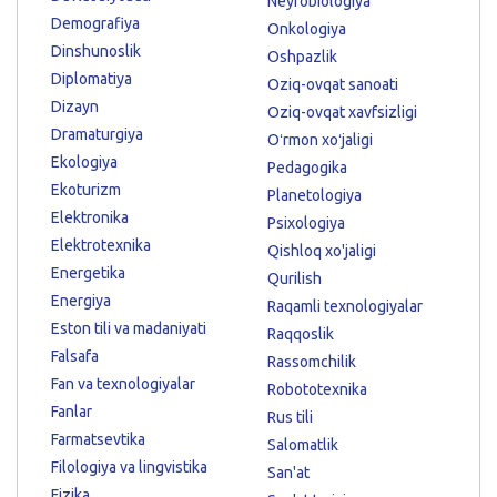
Neyrobiologiya
Demografiya
Onkologiya
Dinshunoslik
Oshpazlik
Diplomatiya
Oziq-ovqat sanoati
Dizayn
Oziq-ovqat xavfsizligi
Dramaturgiya
Oʻrmon xoʻjaligi
Ekologiya
Pedagogika
Ekoturizm
Planetologiya
Elektronika
Psixologiya
Elektrotexnika
Qishloq xo'jaligi
Energetika
Qurilish
Energiya
Raqamli texnologiyalar
Eston tili va madaniyati
Raqqoslik
Falsafa
Rassomchilik
Fan va texnologiyalar
Robototexnika
Fanlar
Rus tili
Farmatsevtika
Salomatlik
Filologiya va lingvistika
San'at
Fizika