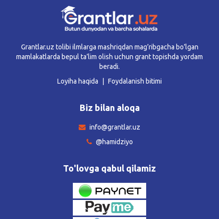
Grantlar.uz tolibi ilmlarga mashriqdan mag’ribgacha bo’lgan
mamlakatlarda bepul ta’lim olish uchun grant topishda yordam
beradi.
Loyiha haqida
Foydalanish bitimi
Biz bilan aloqa
info@grantlar.uz
@hamidziyo
To'lovga qabul qilamiz