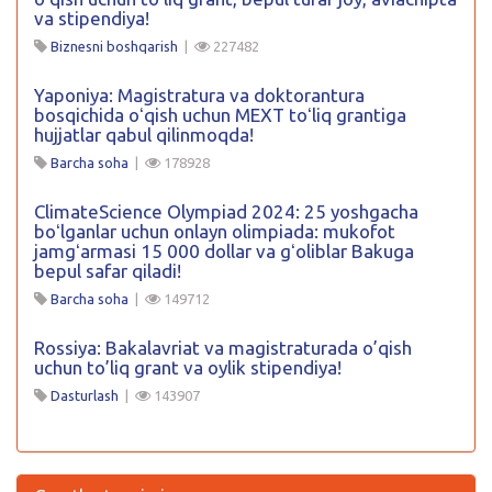
va stipendiya!
Biznesni boshqarish
|
227482
Yaponiya: Magistratura va doktorantura
bosqichida oʻqish uchun MEXT toʻliq grantiga
hujjatlar qabul qilinmoqda!
Barcha soha
|
178928
ClimateScience Olympiad 2024: 25 yoshgacha
boʻlganlar uchun onlayn olimpiada: mukofot
jamgʻarmasi 15 000 dollar va gʻoliblar Bakuga
bepul safar qiladi!
Barcha soha
|
149712
Rossiya: Bakalavriat va magistraturada o’qish
uchun to’liq grant va oylik stipendiya!
Dasturlash
|
143907