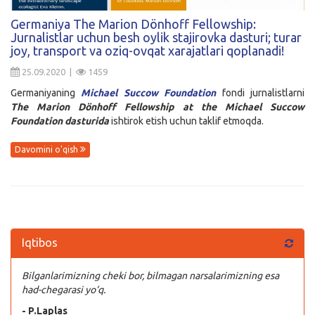
Kirish
Germaniya The Marion Dönhoff Fellowship:
Jurnalistlar uchun besh oylik stajirovka dasturi; turar
joy, transport va oziq-ovqat xarajatlari qoplanadi!
25.09.2020 |
1459
Germaniyaning
Michael Succow Foundation
fondi jurnalistlarni
The Marion Dönhoff Fellowship at the Michael Succow
Foundation dasturida
ishtirok etish uchun taklif etmoqda.
Davomini o'qish
Iqtibos
Bilganlarimizning cheki bor, bilmagan narsalarimizning esa
had-chegarasi yo‘q.
- P.Laplas