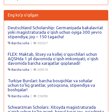
Eng ko'p o'qilgan
Deutschland Scholarship: Germaniyada bakalavriat
yoki magistraturada oʻqish uchun oyiga 300 yevro
stipendiya; joy – 150 tagacha!
Barcha soha
|
302027
FLEX: Maktab, litsey va kollej oʻquvchilari uchun
AQSHda 1 yil davomida oʻqish imkoniyati; oʻqish
davomida barcha xarajatlar qoplanadi!
Barcha soha
|
269518
Turkiye Burslari: barcha bosqichlar va sohalar
uchun to’liq grantlar, yotoqxona, stipendiya va
boshqalar!
Barcha soha
|
236096
Schwarzman Scholars: Xitoyda magistraturada
oʻqish uchun toʻliq grant, bepul turar joy, aviachipta