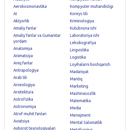
Aerokosmonavtika
Kompyuter muhandisligi
AI
Koreys tili
Aktyorlik
Kriminologiya
Amaliy fanlar
Kutubxona ishi
Amaliy fanlar va Gumanitar
Laboratoriya ishi
yordam
Leksikografiya
Anatomiya
Lingvistika
Animatsiya
Logistika
Aniq fanlar
Loyihalarni boshqarish
Antrapologiya
Madaniyat
Arab tili
Mantiq
Arxeologiya
Marketing
Arxitektura
Mashinasozlik
Astrofizika
Matematika
Astronomiya
Media
Atrof-muhit fanlari
Menejment
Aviatsiya
Mental Salomatlik
Axborot texnologiyalari
Metallurgiya