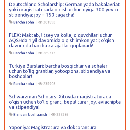
Deutschland Scholarship: Germaniyada bakalavriat
yoki magistraturada oʻqish uchun oyiga 300 yevro
stipendiya; joy – 150 tagacha!
Barcha soha
|
301893
FLEX: Maktab, litsey va kollej oʻquvchilari uchun
AQSHda 1 yil davomida oʻqish imkoniyati; oʻqish
davomida barcha xarajatlar qoplanadi!
Barcha soha
|
269313
Turkiye Burslari: barcha bosqichlar va sohalar
uchun to’liq grantlar, yotoqxona, stipendiya va
boshqalar!
Barcha soha
|
235903
Schwarzman Scholars: Xitoyda magistraturada
oʻqish uchun toʻliq grant, bepul turar joy, aviachipta
va stipendiya!
Biznesni boshqarish
|
227395
Yaponiya: Magistratura va doktorantura