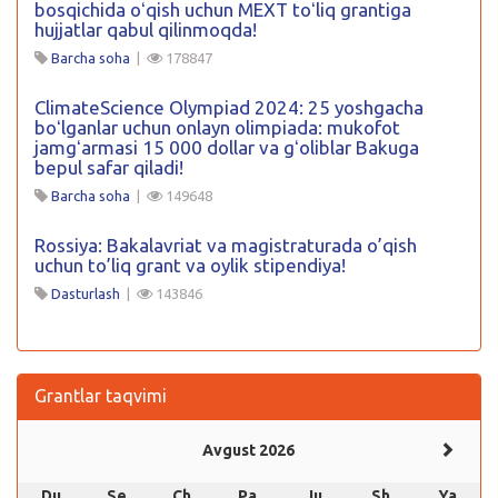
bosqichida oʻqish uchun MEXT toʻliq grantiga
hujjatlar qabul qilinmoqda!
Barcha soha
|
178847
ClimateScience Olympiad 2024: 25 yoshgacha
boʻlganlar uchun onlayn olimpiada: mukofot
jamgʻarmasi 15 000 dollar va gʻoliblar Bakuga
bepul safar qiladi!
Barcha soha
|
149648
Rossiya: Bakalavriat va magistraturada o’qish
uchun to’liq grant va oylik stipendiya!
Dasturlash
|
143846
Grantlar taqvimi
Avgust 2026
Du
Se
Ch
Pa
Ju
Sh
Ya