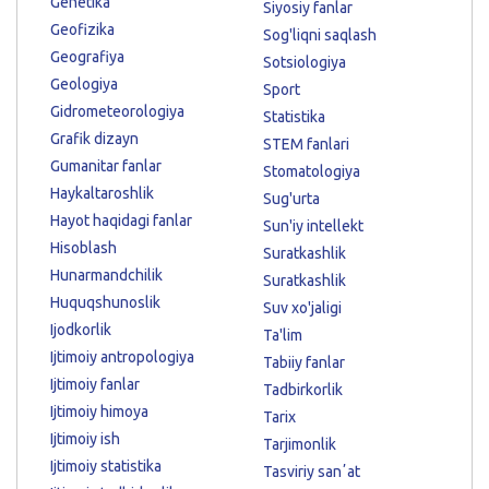
Genetika
Siyosiy fanlar
Geofizika
Sog'liqni saqlash
Geografiya
Sotsiologiya
Geologiya
Sport
Gidrometeorologiya
Statistika
Grafik dizayn
STEM fanlari
Gumanitar fanlar
Stomatologiya
Haykaltaroshlik
Sug'urta
Hayot haqidagi fanlar
Sun'iy intellekt
Hisoblash
Suratkashlik
Hunarmandchilik
Suratkashlik
Huquqshunoslik
Suv xo'jaligi
Ijodkorlik
Ta'lim
Ijtimoiy antropologiya
Tabiiy fanlar
Ijtimoiy fanlar
Tadbirkorlik
Ijtimoiy himoya
Tarix
Ijtimoiy ish
Tarjimonlik
Ijtimoiy statistika
Tasviriy sanʼat