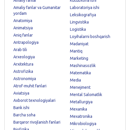
Amaliy fanlar
Kutubxona ishi
Amaliy fanlar va Gumanitar
Laboratoriya ishi
yordam
Leksikografiya
Anatomiya
Lingvistika
Animatsiya
Logistika
Aniq fanlar
Loyihalarni boshqarish
Antrapologiya
Madaniyat
Arab tili
Mantiq
Arxeologiya
Marketing
Arxitektura
Mashinasozlik
Astrofizika
Matematika
Astronomiya
Media
Atrof-muhit fanlari
Menejment
Aviatsiya
Mental Salomatlik
Axborot texnologiyalari
Metallurgiya
Bank ishi
Mexanika
Barcha soha
Mexatronika
Barqaror rivojlanish fanlari
Mikrobiologiya
Biofizika