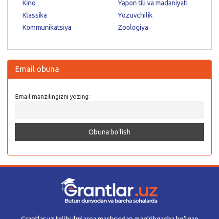
Kino
Yapon tili va madaniyati
Klassika
Yozuvchilik
Kommunikatsiya
Zoologiya
Email obuna
Email manzilingizni yozing:
Grantlar.uz tolibi ilmlarga mashriqdan mag’ribgacha bo’lgan