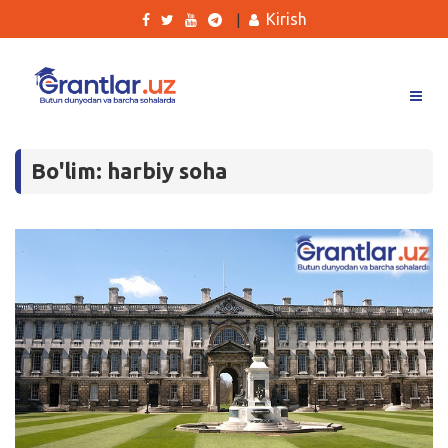
Kirish
|
Grantlar
Bo'lim: harbiy soha
Tanlovlar
Ishlar
Kurslar
Blog
Yana
Qidirish