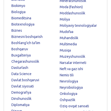
Mineralshunoslik
Biokimyo
Moda (Fashion)
Biologiya
Moddashunoslik
Biomeditsina
Moliya
Biotexnologiya
Moliyaviy texnologiyalar
Biznes
Mudofaa
Biznesni boshqarish
Muhandislik
Boshlang'ich ta'lim
Multimedia
Boshqaruv
Musiqa
Buxgalteriya
Muzeyshunoslik
Chegarashunoslik
Narsalar interneti
Dasturlash
Neft va gaz ishi
Data Science
Nemis tili
Davlat boshqaruvi
Nevrologiya
Davlat siyosati
Neyrobiologiya
Demografiya
Onkologiya
Dinshunoslik
Oshpazlik
Diplomatiya
Oziq-ovqat sanoati
Dizayn