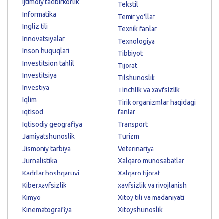
Ijtimoiy tadbirkorlik
Tekstil
Informatika
Temir yo'llar
Ingliz tili
Texnik fanlar
Innovatsiyalar
Texnologiya
Inson huquqlari
Tibbiyot
Investitsion tahlil
Tijorat
Investitsiya
Tilshunoslik
Investiya
Tinchlik va xavfsizlik
Iqlim
Tirik organizmlar haqidagi
Iqtisod
fanlar
Iqtisodiy geografiya
Transport
Jamiyatshunoslik
Turizm
Jismoniy tarbiya
Veterinariya
Jurnalistika
Xalqaro munosabatlar
Kadrlar boshqaruvi
Xalqaro tijorat
Kiberxavfsizlik
xavfsizlik va rivojlanish
Kimyo
Xitoy tili va madaniyati
Kinematografiya
Xitoyshunoslik