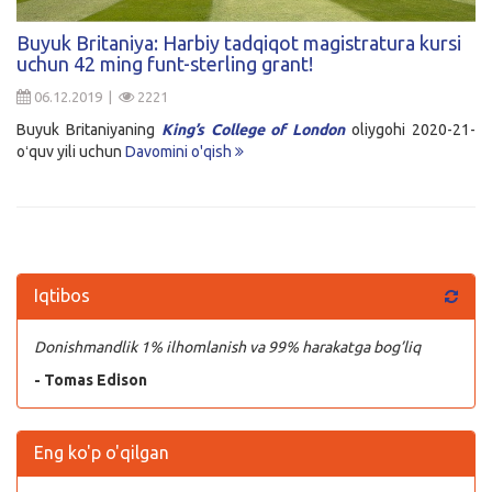
Kirish
Buyuk Britaniya: Harbiy tadqiqot magistratura kursi
uchun 42 ming funt-sterling grant!
06.12.2019 |
2221
Buyuk Britaniyaning
King’s College of London
oliygohi 2020-21-
oʻquv yili uchun
Davomini o'qish
Iqtibos
Donishmandlik 1% ilhomlanish va 99% harakatga bog’liq
- Tomas Edison
Eng ko'p o'qilgan