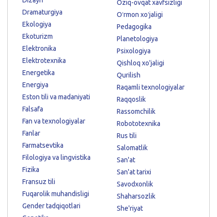
Oziq-ovqat xavfsizligi
Dramaturgiya
Oʻrmon xoʻjaligi
Ekologiya
Pedagogika
Ekoturizm
Planetologiya
Elektronika
Psixologiya
Elektrotexnika
Qishloq xo'jaligi
Energetika
Qurilish
Energiya
Raqamli texnologiyalar
Eston tili va madaniyati
Raqqoslik
Falsafa
Rassomchilik
Fan va texnologiyalar
Robototexnika
Fanlar
Rus tili
Farmatsevtika
Salomatlik
Filologiya va lingvistika
San'at
Fizika
San'at tarixi
Fransuz tili
Savodxonlik
Fuqarolik muhandisligi
Shaharsozlik
Gender tadqiqotlari
She'riyat