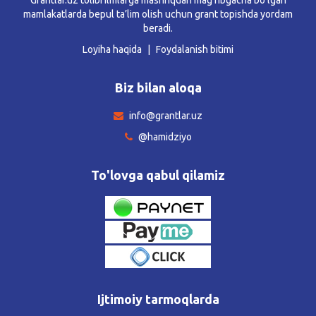
mamlakatlarda bepul ta’lim olish uchun grant topishda yordam
beradi.
Loyiha haqida
Foydalanish bitimi
Biz bilan aloqa
info@grantlar.uz
@hamidziyo
To'lovga qabul qilamiz
Ijtimoiy tarmoqlarda