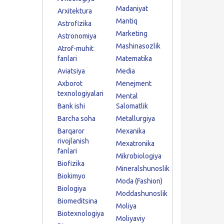
Madaniyat
Arxitektura
Mantiq
Astrofizika
Marketing
Astronomiya
Mashinasozlik
Atrof-muhit
fanlari
Matematika
Aviatsiya
Media
Axborot
Menejment
texnologiyalari
Mental
Bank ishi
Salomatlik
Barcha soha
Metallurgiya
Barqaror
Mexanika
rivojlanish
Mexatronika
fanlari
Mikrobiologiya
Biofizika
Mineralshunoslik
Biokimyo
Moda (Fashion)
Biologiya
Moddashunoslik
Biomeditsina
Moliya
Biotexnologiya
Moliyaviy