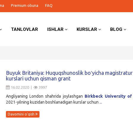
ma
Premium obuna
FAQ
TANLOVLAR
ISHLAR
KURSLAR
BLOG
Buyuk Britaniya: Huquqshunoslik boʻyicha magistratur
kurslari uchun qisman grant
16.02.2020 |
3997
Angliyaning London shahrida joylashgan
Birkbeck University o
2021-yilning kuzidan boshlanadigan kurslar uchun
...
Davomini o'qish