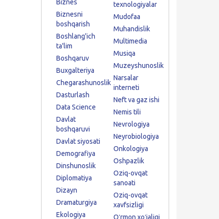
Biznes
texnologiyalar
Biznesni
Mudofaa
boshqarish
Muhandislik
Boshlang'ich
Multimedia
ta'lim
Musiqa
Boshqaruv
Muzeyshunoslik
Buxgalteriya
Narsalar
Chegarashunoslik
interneti
Dasturlash
Neft va gaz ishi
Data Science
Nemis tili
Davlat
Nevrologiya
boshqaruvi
Neyrobiologiya
Davlat siyosati
Onkologiya
Demografiya
Oshpazlik
Dinshunoslik
Oziq-ovqat
Diplomatiya
sanoati
Dizayn
Oziq-ovqat
Dramaturgiya
xavfsizligi
Ekologiya
Oʻrmon xoʻjaligi