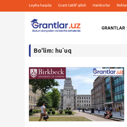
Loyiha haqida
Grant taklif qilish
Hamkorlar
Rekla
GRANTLAR
Grantlar
Bo'lim: hu`uq
Tanlovlar
Ishlar
Kurslar
Blog
Yana