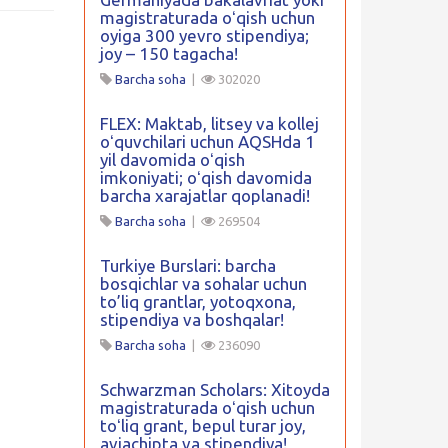
magistraturada oʻqish uchun
oyiga 300 yevro stipendiya;
joy – 150 tagacha!
Barcha soha
|
302020
FLEX: Maktab, litsey va kollej
oʻquvchilari uchun AQSHda 1
yil davomida oʻqish
imkoniyati; oʻqish davomida
barcha xarajatlar qoplanadi!
Barcha soha
|
269504
Turkiye Burslari: barcha
bosqichlar va sohalar uchun
to’liq grantlar, yotoqxona,
stipendiya va boshqalar!
Barcha soha
|
236090
Schwarzman Scholars: Xitoyda
magistraturada oʻqish uchun
toʻliq grant, bepul turar joy,
aviachipta va stipendiya!