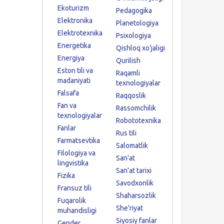
Ekoturizm
Pedagogika
Elektronika
Planetologiya
Elektrotexnika
Psixologiya
Energetika
Qishloq xo'jaligi
Energiya
Qurilish
Eston tili va
Raqamli
madaniyati
texnologiyalar
Falsafa
Raqqoslik
Fan va
Rassomchilik
texnologiyalar
Robototexnika
Fanlar
Rus tili
Farmatsevtika
Salomatlik
Filologiya va
San'at
lingvistika
San'at tarixi
Fizika
Savodxonlik
Fransuz tili
Shaharsozlik
Fuqarolik
She'riyat
muhandisligi
Siyosiy fanlar
Gender