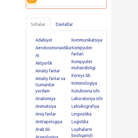
Sohalar
Davlatlar
Adabiyot
Kommunikatsiya
Aerokosmonavtika
Kompyuter
fanlari
AI
Kompyuter
Aktyorlik
muhandisligi
Amaliy fanlar
Koreys tili
Amaliy fanlar va
Kriminologiya
Gumanitar
yordam
Kutubxona ishi
Anatomiya
Laboratoriya ishi
Animatsiya
Leksikografiya
Aniq fanlar
Lingvistika
Antrapologiya
Logistika
Arab tili
Loyihalarni
boshqarish
Arxeologiya