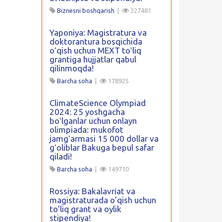
Biznesni boshqarish
|
227481
Yaponiya: Magistratura va
doktorantura bosqichida
oʻqish uchun MEXT toʻliq
grantiga hujjatlar qabul
qilinmoqda!
Barcha soha
|
178925
ClimateScience Olympiad
2024: 25 yoshgacha
boʻlganlar uchun onlayn
olimpiada: mukofot
jamgʻarmasi 15 000 dollar va
gʻoliblar Bakuga bepul safar
qiladi!
Barcha soha
|
149710
Rossiya: Bakalavriat va
magistraturada o’qish uchun
to’liq grant va oylik
stipendiya!