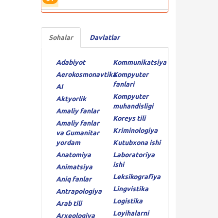
Sohalar
Davlatlar
Adabiyot
Kommunikatsiya
Aerokosmonavtika
Kompyuter
fanlari
AI
Kompyuter
Aktyorlik
muhandisligi
Amaliy fanlar
Koreys tili
Amaliy fanlar
Kriminologiya
va Gumanitar
yordam
Kutubxona ishi
Anatomiya
Laboratoriya
ishi
Animatsiya
Leksikografiya
Aniq fanlar
Lingvistika
Antrapologiya
Logistika
Arab tili
Loyihalarni
Arxeologiya