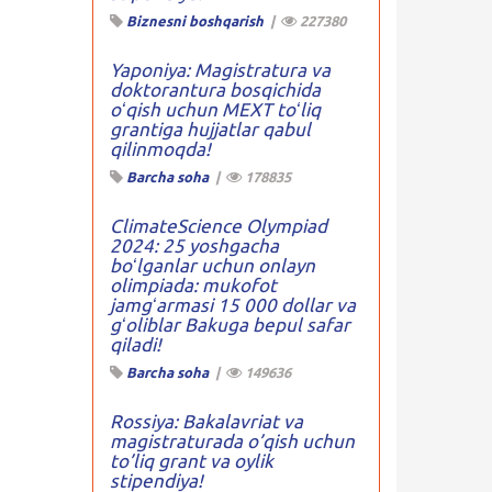
Biznesni boshqarish
|
227380
Yaponiya: Magistratura va
doktorantura bosqichida
oʻqish uchun MEXT toʻliq
grantiga hujjatlar qabul
qilinmoqda!
Barcha soha
|
178835
ClimateScience Olympiad
2024: 25 yoshgacha
boʻlganlar uchun onlayn
olimpiada: mukofot
jamgʻarmasi 15 000 dollar va
gʻoliblar Bakuga bepul safar
qiladi!
Barcha soha
|
149636
Rossiya: Bakalavriat va
magistraturada o’qish uchun
to’liq grant va oylik
stipendiya!