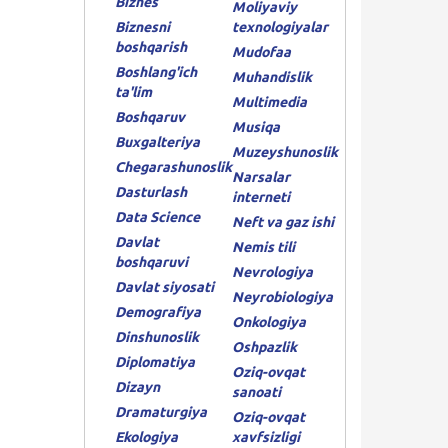
Biznes
Moliyaviy
Biznesni
texnologiyalar
boshqarish
Mudofaa
Boshlang'ich
Muhandislik
ta'lim
Multimedia
Boshqaruv
Musiqa
Buxgalteriya
Muzeyshunoslik
Chegarashunoslik
Narsalar
Dasturlash
interneti
Data Science
Neft va gaz ishi
Davlat
Nemis tili
boshqaruvi
Nevrologiya
Davlat siyosati
Neyrobiologiya
Demografiya
Onkologiya
Dinshunoslik
Oshpazlik
Diplomatiya
Oziq-ovqat
Dizayn
sanoati
Dramaturgiya
Oziq-ovqat
Ekologiya
xavfsizligi