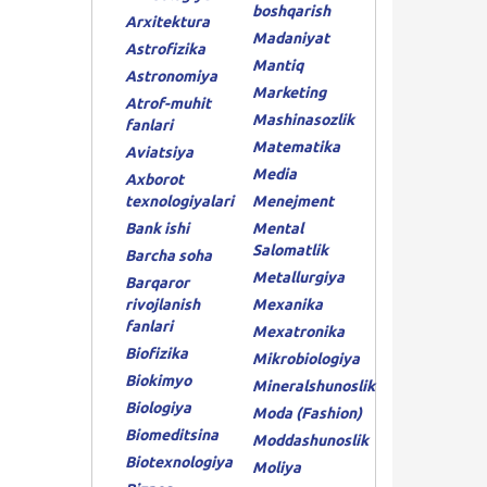
boshqarish
Arxitektura
Madaniyat
Astrofizika
Mantiq
Astronomiya
Marketing
Atrof-muhit
Mashinasozlik
fanlari
Matematika
Aviatsiya
Media
Axborot
texnologiyalari
Menejment
Bank ishi
Mental
Salomatlik
Barcha soha
Metallurgiya
Barqaror
rivojlanish
Mexanika
fanlari
Mexatronika
Biofizika
Mikrobiologiya
Biokimyo
Mineralshunoslik
Biologiya
Moda (Fashion)
Biomeditsina
Moddashunoslik
Biotexnologiya
Moliya