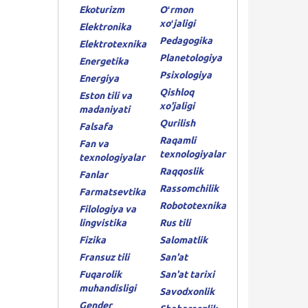
Ekoturizm
Oʻrmon
xoʻjaligi
Elektronika
Pedagogika
Elektrotexnika
Planetologiya
Energetika
Psixologiya
Energiya
Qishloq
Eston tili va
xo'jaligi
madaniyati
Qurilish
Falsafa
Raqamli
Fan va
texnologiyalar
texnologiyalar
Raqqoslik
Fanlar
Rassomchilik
Farmatsevtika
Robototexnika
Filologiya va
lingvistika
Rus tili
Fizika
Salomatlik
Fransuz tili
San'at
Fuqarolik
San'at tarixi
muhandisligi
Savodxonlik
Gender