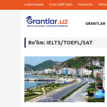
Loyiha haqida
Grant taklif qilish
Hamkorlar
Rekla
GRANTLAR
Grantlar
Bo'lim: IELTS/TOEFL/SAT
Tanlovlar
Ishlar
Kurslar
Blog
Yana