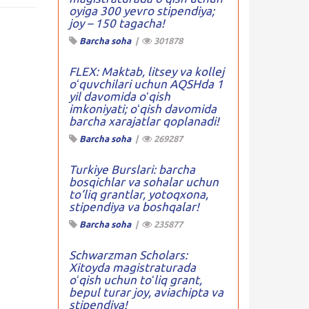
oyiga 300 yevro stipendiya;
joy – 150 tagacha!
Barcha soha
|
301878
FLEX: Maktab, litsey va kollej
oʻquvchilari uchun AQSHda 1
yil davomida oʻqish
imkoniyati; oʻqish davomida
barcha xarajatlar qoplanadi!
Barcha soha
|
269287
Turkiye Burslari: barcha
bosqichlar va sohalar uchun
to’liq grantlar, yotoqxona,
stipendiya va boshqalar!
Barcha soha
|
235877
Schwarzman Scholars:
Xitoyda magistraturada
oʻqish uchun toʻliq grant,
bepul turar joy, aviachipta va
stipendiya!