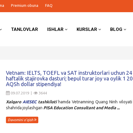
ma
Premium obuna
FAQ
TANLOVLAR
ISHLAR
KURSLAR
BLOG
Vetnam: IELTS, TOEFL va SAT instruktorlari uchun 24
haftalik stajirovka dasturi; bepul turar joy va oylik 1 2
AQSh dollar stipendiya!
09.07.2019 |
3644
Xalqaro
AIESEC
tashkiloti
hamda Vetnamning Quang Ninh viloyati
shahrida joylashgan
PISA Education Consultant and Media ...
Davomini o'qish