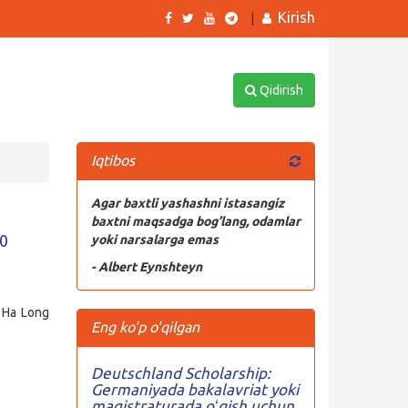
Kirish
|
Qidirish
Iqtibos
Agar baxtli yashashni istasangiz
baxtni maqsadga bog’lang, odamlar
00
yoki narsalarga emas
- Albert Eynshteyn
 Ha Long
Eng ko'p o'qilgan
Deutschland Scholarship:
Germaniyada bakalavriat yoki
magistraturada oʻqish uchun