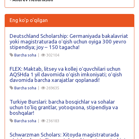
Eng ko'p o'qilgan
Deutschland Scholarship: Germaniyada bakalavriat
yoki magistraturada oʻqish uchun oyiga 300 yevro
stipendiya; joy – 150 tagacha!
Barcha soha
|
302104
FLEX: Maktab, litsey va kollej oʻquvchilari uchun
AQSHda 1 yil davomida oʻqish imkoniyati; oʻqish
davomida barcha xarajatlar qoplanadi!
Barcha soha
|
269635
Turkiye Burslari: barcha bosqichlar va sohalar
uchun to’liq grantlar, yotoqxona, stipendiya va
boshqalar!
Barcha soha
|
236183
Schwarzman Scholars: Xitoyda magistraturada