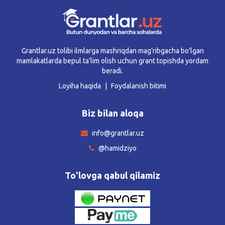
Grantlar.uz tolibi ilmlarga mashriqdan mag’ribgacha bo’lgan
mamlakatlarda bepul ta’lim olish uchun grant topishda yordam
beradi.
Loyiha haqida
Foydalanish bitimi
Biz bilan aloqa
info@grantlar.uz
@hamidziyo
To'lovga qabul qilamiz