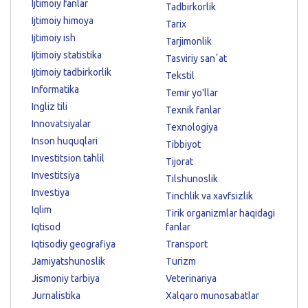
Ijtimoiy fanlar
Tadbirkorlik
Ijtimoiy himoya
Tarix
Ijtimoiy ish
Tarjimonlik
Ijtimoiy statistika
Tasviriy sanʼat
Ijtimoiy tadbirkorlik
Tekstil
Informatika
Temir yo'llar
Ingliz tili
Texnik fanlar
Innovatsiyalar
Texnologiya
Inson huquqlari
Tibbiyot
Investitsion tahlil
Tijorat
Investitsiya
Tilshunoslik
Investiya
Tinchlik va xavfsizlik
Iqlim
Tirik organizmlar haqidagi
Iqtisod
fanlar
Iqtisodiy geografiya
Transport
Jamiyatshunoslik
Turizm
Jismoniy tarbiya
Veterinariya
Jurnalistika
Xalqaro munosabatlar