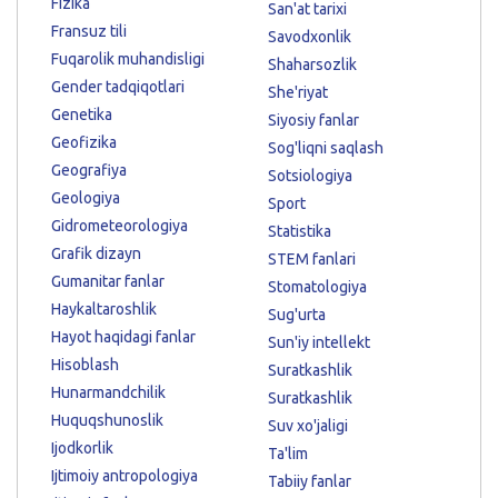
Fizika
San'at tarixi
Fransuz tili
Savodxonlik
Fuqarolik muhandisligi
Shaharsozlik
Gender tadqiqotlari
She'riyat
Genetika
Siyosiy fanlar
Geofizika
Sog'liqni saqlash
Geografiya
Sotsiologiya
Geologiya
Sport
Gidrometeorologiya
Statistika
Grafik dizayn
STEM fanlari
Gumanitar fanlar
Stomatologiya
Haykaltaroshlik
Sug'urta
Hayot haqidagi fanlar
Sun'iy intellekt
Hisoblash
Suratkashlik
Hunarmandchilik
Suratkashlik
Huquqshunoslik
Suv xo'jaligi
Ijodkorlik
Ta'lim
Ijtimoiy antropologiya
Tabiiy fanlar