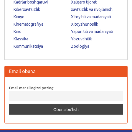
Kadrlar boshqaruvi
Xalqaro tijorat
Kiberxavfsizlik
xavfsizlik va rivojlanish
Kimyo
Xitoy tili va madaniyati
Kinematografiya
Xitoyshunoslik
Kino
Yapon tili va madaniyati
Klassika
Yozuvchilik
Kommunikatsiya
Zoologiya
Email obuna
Email manzilingizni yozing: