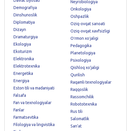
Davlat siyosati
Neyrobiologiya
Demografiya
Onkologiya
Dinshunoslik
Oshpazlik
Diplomatiya
Oziq-ovqat sanoati
Dizayn
Oziq-ovqat xavfsizligi
Dramaturgiya
Oʻrmon xoʻjaligi
Ekologiya
Pedagogika
Ekoturizm
Planetologiya
Elektronika
Psixologiya
Elektrotexnika
Qishloq xo'jaligi
Energetika
Qurilish
Energiya
Raqamli texnologiyalar
Eston tili va madaniyati
Raqqoslik
Falsafa
Rassomchilik
Fan va texnologiyalar
Robototexnika
Fanlar
Rus tili
Farmatsevtika
Salomatlik
Filologiya va lingvistika
San'at