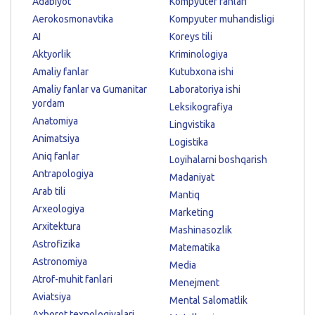
Adabiyot
Kompyuter fanlari
Aerokosmonavtika
Kompyuter muhandisligi
AI
Koreys tili
Aktyorlik
Kriminologiya
Amaliy fanlar
Kutubxona ishi
Amaliy fanlar va Gumanitar
Laboratoriya ishi
yordam
Leksikografiya
Anatomiya
Lingvistika
Animatsiya
Logistika
Aniq fanlar
Loyihalarni boshqarish
Antrapologiya
Madaniyat
Arab tili
Mantiq
Arxeologiya
Marketing
Arxitektura
Mashinasozlik
Astrofizika
Matematika
Astronomiya
Media
Atrof-muhit fanlari
Menejment
Aviatsiya
Mental Salomatlik
Axborot texnologiyalari