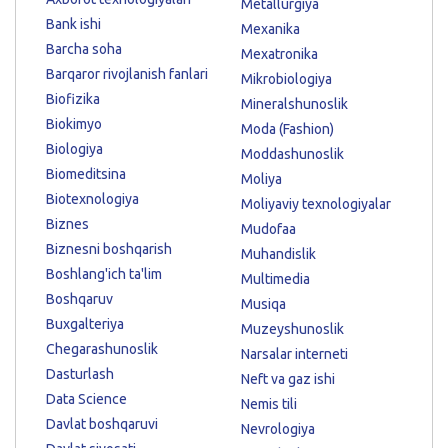
Metallurgiya
Bank ishi
Mexanika
Barcha soha
Mexatronika
Barqaror rivojlanish fanlari
Mikrobiologiya
Biofizika
Mineralshunoslik
Biokimyo
Moda (Fashion)
Biologiya
Moddashunoslik
Biomeditsina
Moliya
Biotexnologiya
Moliyaviy texnologiyalar
Biznes
Mudofaa
Biznesni boshqarish
Muhandislik
Boshlang'ich ta'lim
Multimedia
Boshqaruv
Musiqa
Buxgalteriya
Muzeyshunoslik
Chegarashunoslik
Narsalar interneti
Dasturlash
Neft va gaz ishi
Data Science
Nemis tili
Davlat boshqaruvi
Nevrologiya