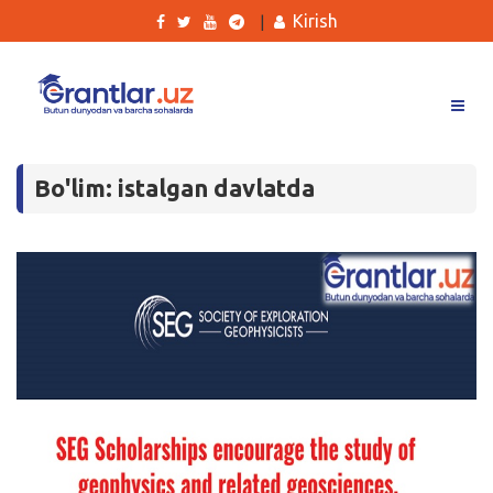
Kirish
|
Grantlar
Bo'lim: istalgan davlatda
Tanlovlar
Ishlar
Kurslar
Blog
Yana
Qidirish