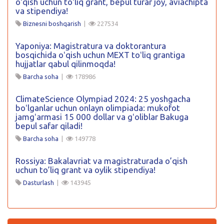
oʻqish uchun toʻliq grant, bepul turar joy, aviachipta
va stipendiya!
Biznesni boshqarish
|
227534
Yaponiya: Magistratura va doktorantura
bosqichida oʻqish uchun MEXT toʻliq grantiga
hujjatlar qabul qilinmoqda!
Barcha soha
|
178986
ClimateScience Olympiad 2024: 25 yoshgacha
boʻlganlar uchun onlayn olimpiada: mukofot
jamgʻarmasi 15 000 dollar va gʻoliblar Bakuga
bepul safar qiladi!
Barcha soha
|
149778
Rossiya: Bakalavriat va magistraturada o’qish
uchun to’liq grant va oylik stipendiya!
Dasturlash
|
143945