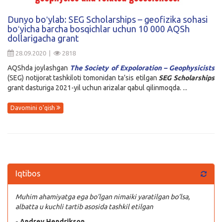
Kirish
Dunyo boʻylab: SEG Scholarships – geofizika sohasi
boʻyicha barcha bosqichlar uchun 10 000 AQSh
dollarigacha grant
28.09.2020 |
2818
AQShda joylashgan
The Society of Expoloration – Geophysicists
(SEG) notijorat tashkiloti tomonidan ta’sis etilgan
SEG Scholarships
grant dasturiga 2021-yil uchun arizalar qabul qilinmoqda. ...
Davomini o'qish
Iqtibos
Muhim ahamiyatga ega bo’lgan nimaiki yaratilgan bo’lsa,
albatta u kuchli tartib asosida tashkil etilgan
- Andrev Hendrikson