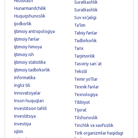
Hisoblash
Suratkashlik
Hunarmandchilik
Suratkashlik
Huquqshunoslik
Suv xo'jaligi
Ijodkorlik
Ta'lim
Ijtimoiy antropologiya
Tabiiy fanlar
Ijtimoiy fanlar
Tadbirkorlik
Ijtimoiy himoya
Tarix
Ijtimoiy ish
Tarjimonlik
Ijtimoiy statistika
Tasviriy sanʼat
Ijtimoiy tadbirkorlik
Tekstil
Informatika
Temir yo'llar
Ingliz tili
Texnik fanlar
Innovatsiyalar
Texnologiya
Inson huquqlari
Tibbiyot
Investitsion tahlil
Tijorat
Investitsiya
Tilshunoslik
Investiya
Tinchlik va xavfsizlik
Iqlim
Tirik organizmlar haqidagi