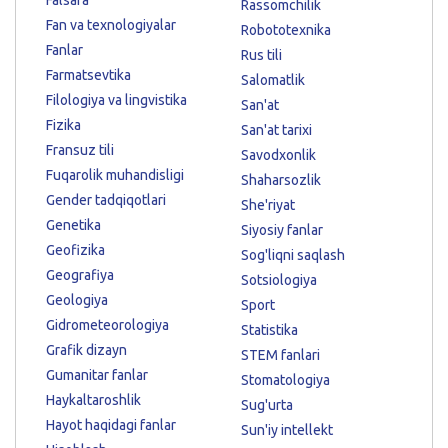
Falsafa
Rassomchilik
Fan va texnologiyalar
Robototexnika
Fanlar
Rus tili
Farmatsevtika
Salomatlik
Filologiya va lingvistika
San'at
Fizika
San'at tarixi
Fransuz tili
Savodxonlik
Fuqarolik muhandisligi
Shaharsozlik
Gender tadqiqotlari
She'riyat
Genetika
Siyosiy fanlar
Geofizika
Sog'liqni saqlash
Geografiya
Sotsiologiya
Geologiya
Sport
Gidrometeorologiya
Statistika
Grafik dizayn
STEM fanlari
Gumanitar fanlar
Stomatologiya
Haykaltaroshlik
Sug'urta
Hayot haqidagi fanlar
Sun'iy intellekt