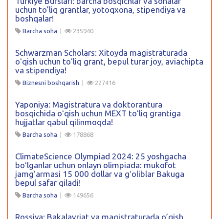
Turkiye Burslari: barcha bosqichlar va sohalar
uchun to’liq grantlar, yotoqxona, stipendiya va
boshqalar!
Barcha soha
|
235940
Schwarzman Scholars: Xitoyda magistraturada
oʻqish uchun toʻliq grant, bepul turar joy, aviachipta
va stipendiya!
Biznesni boshqarish
|
227416
Yaponiya: Magistratura va doktorantura
bosqichida oʻqish uchun MEXT toʻliq grantiga
hujjatlar qabul qilinmoqda!
Barcha soha
|
178868
ClimateScience Olympiad 2024: 25 yoshgacha
boʻlganlar uchun onlayn olimpiada: mukofot
jamgʻarmasi 15 000 dollar va gʻoliblar Bakuga
bepul safar qiladi!
Barcha soha
|
149656
Rossiya: Bakalavriat va magistraturada o’qish