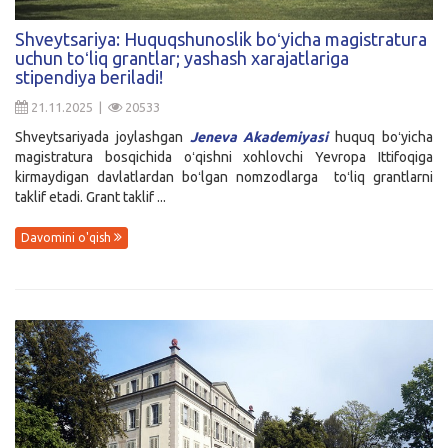
Kirish
Shveytsariya: Huquqshunoslik boʻyicha magistratura
uchun toʻliq grantlar; yashash xarajatlariga
stipendiya beriladi!
21.11.2025 |
20533
Shveytsariyada joylashgan
Jeneva Akademiyasi
huquq boʻyicha
magistratura bosqichida oʻqishni xohlovchi Yevropa Ittifoqiga
kirmaydigan davlatlardan boʻlgan nomzodlarga toʻliq grantlarni
taklif etadi. Grant taklif ...
Davomini o'qish