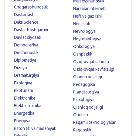
Muzeyshunoslik
Chegarashunoslik
Narsalar interneti
Dasturlash
Neft va gaz ishi
Data Science
Nemis tili
Davlat boshqaruvi
Nevrologiya
Davlat siyosati
Neyrobiologiya
Demografiya
Onkologiya
Dinshunoslik
Oshpazlik
Diplomatiya
Oziq-ovqat sanoati
Dizayn
Oziq-ovqat xavfsizligi
Dramaturgiya
Oʻrmon xoʻjaligi
Ekologiya
Pedagogika
Ekoturizm
Planetologiya
Elektronika
Psixologiya
Elektrotexnika
Qishloq xo'jaligi
Energetika
Qurilish
Energiya
Raqamli texnologiyalar
Eston tili va madaniyati
Raqqoslik