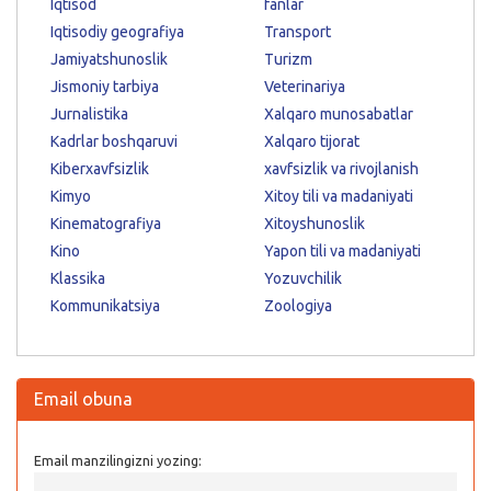
Iqtisod
fanlar
Iqtisodiy geografiya
Transport
Jamiyatshunoslik
Turizm
Jismoniy tarbiya
Veterinariya
Jurnalistika
Xalqaro munosabatlar
Kadrlar boshqaruvi
Xalqaro tijorat
Kiberxavfsizlik
xavfsizlik va rivojlanish
Kimyo
Xitoy tili va madaniyati
Kinematografiya
Xitoyshunoslik
Kino
Yapon tili va madaniyati
Klassika
Yozuvchilik
Kommunikatsiya
Zoologiya
Email obuna
Email manzilingizni yozing: