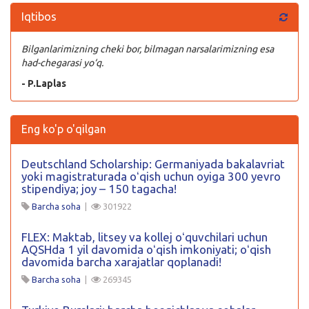
Iqtibos
Bilganlarimizning cheki bor, bilmagan narsalarimizning esa
had-chegarasi yo‘q.
- P.Laplas
Eng ko'p o'qilgan
Deutschland Scholarship: Germaniyada bakalavriat
yoki magistraturada oʻqish uchun oyiga 300 yevro
stipendiya; joy – 150 tagacha!
Barcha soha
|
301922
FLEX: Maktab, litsey va kollej oʻquvchilari uchun
AQSHda 1 yil davomida oʻqish imkoniyati; oʻqish
davomida barcha xarajatlar qoplanadi!
Barcha soha
|
269345