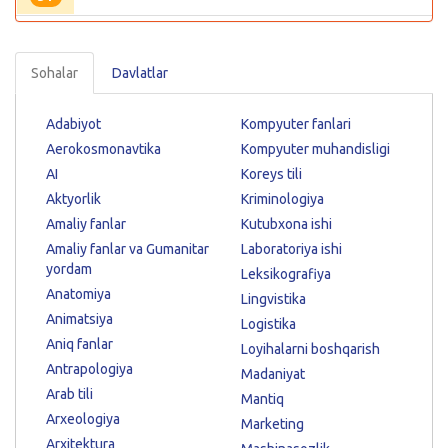
Sohalar
Davlatlar
Adabiyot
Kompyuter fanlari
Aerokosmonavtika
Kompyuter muhandisligi
AI
Koreys tili
Aktyorlik
Kriminologiya
Amaliy fanlar
Kutubxona ishi
Amaliy fanlar va Gumanitar
Laboratoriya ishi
yordam
Leksikografiya
Anatomiya
Lingvistika
Animatsiya
Logistika
Aniq fanlar
Loyihalarni boshqarish
Antrapologiya
Madaniyat
Arab tili
Mantiq
Arxeologiya
Marketing
Arxitektura