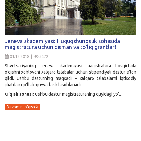
Jeneva akademiyasi: Huquqshunoslik sohasida
magistratura uchun qisman va to’liq grantlar!
01.12.2018 |
3472
Shvetsariyaning Jeneva akademiyasi magistratura bosqichida
o’qishni xohlovchi xalqaro talabalar uchun stipendiyali dastur e’lon
qildi. Ushbu dasturning maqsadi – xalqaro talabalarni iqtisodiy
jihatdan qo’llab-quvvatlash hisoblanadi.
O’qish sohasi:
Ushbu dastur magistraturaning quyidagi yo’...
Davomini o'qish