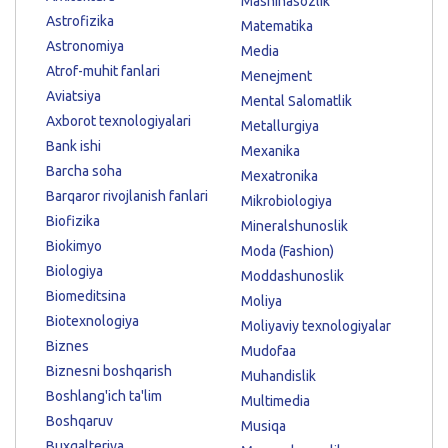
Mashinasozlik
Astrofizika
Matematika
Astronomiya
Media
Atrof-muhit fanlari
Menejment
Aviatsiya
Mental Salomatlik
Axborot texnologiyalari
Metallurgiya
Bank ishi
Mexanika
Barcha soha
Mexatronika
Barqaror rivojlanish fanlari
Mikrobiologiya
Biofizika
Mineralshunoslik
Biokimyo
Moda (Fashion)
Biologiya
Moddashunoslik
Biomeditsina
Moliya
Biotexnologiya
Moliyaviy texnologiyalar
Biznes
Mudofaa
Biznesni boshqarish
Muhandislik
Boshlang'ich ta'lim
Multimedia
Boshqaruv
Musiqa
Buxgalteriya