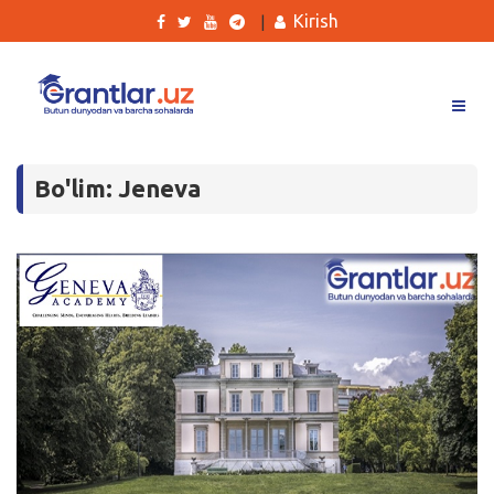
Kirish
|
Grantlar
Bo'lim: Jeneva
Tanlovlar
Ishlar
Kurslar
Blog
Yana
Qidirish