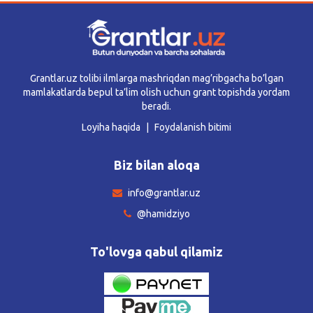
Grantlar.uz tolibi ilmlarga mashriqdan mag’ribgacha bo’lgan
mamlakatlarda bepul ta’lim olish uchun grant topishda yordam
beradi.
Loyiha haqida
Foydalanish bitimi
Biz bilan aloqa
info@grantlar.uz
@hamidziyo
To'lovga qabul qilamiz