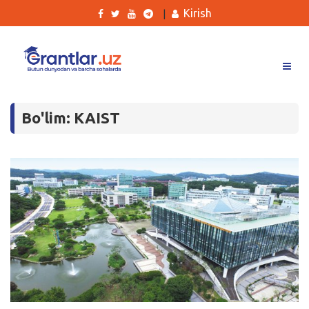
Kirish
|
Grantlar
Bo'lim: KAIST
Tanlovlar
Ishlar
Kurslar
Blog
Yana
Qidirish