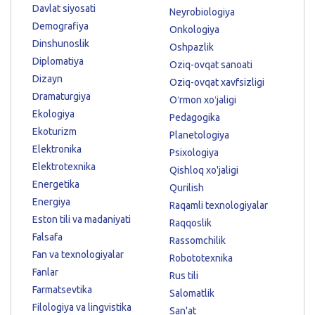
Davlat siyosati
Neyrobiologiya
Demografiya
Onkologiya
Dinshunoslik
Oshpazlik
Diplomatiya
Oziq-ovqat sanoati
Dizayn
Oziq-ovqat xavfsizligi
Dramaturgiya
Oʻrmon xoʻjaligi
Ekologiya
Pedagogika
Ekoturizm
Planetologiya
Elektronika
Psixologiya
Elektrotexnika
Qishloq xo'jaligi
Energetika
Qurilish
Energiya
Raqamli texnologiyalar
Eston tili va madaniyati
Raqqoslik
Falsafa
Rassomchilik
Fan va texnologiyalar
Robototexnika
Fanlar
Rus tili
Farmatsevtika
Salomatlik
Filologiya va lingvistika
San'at