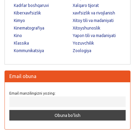
Kadrlar boshqaruvi
Xalqaro tijorat
Kiberxavfsizlik
xavfsizlik va rivojlanish
Kimyo
Xitoy tili va madaniyati
Kinematografiya
Xitoyshunoslik
Kino
Yapon tili va madaniyati
Klassika
Yozuvchilik
Kommunikatsiya
Zoologiya
Email obuna
Email manzilingizni yozing: