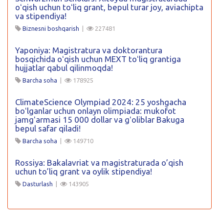
oʻqish uchun toʻliq grant, bepul turar joy, aviachipta
va stipendiya!
Biznesni boshqarish
|
227481
Yaponiya: Magistratura va doktorantura
bosqichida oʻqish uchun MEXT toʻliq grantiga
hujjatlar qabul qilinmoqda!
Barcha soha
|
178925
ClimateScience Olympiad 2024: 25 yoshgacha
boʻlganlar uchun onlayn olimpiada: mukofot
jamgʻarmasi 15 000 dollar va gʻoliblar Bakuga
bepul safar qiladi!
Barcha soha
|
149710
Rossiya: Bakalavriat va magistraturada o’qish
uchun to’liq grant va oylik stipendiya!
Dasturlash
|
143905