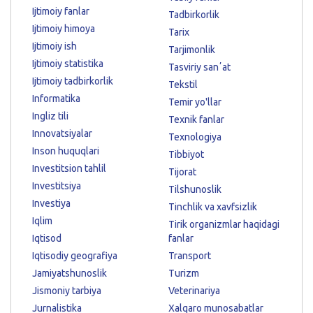
Ijtimoiy fanlar
Tadbirkorlik
Ijtimoiy himoya
Tarix
Ijtimoiy ish
Tarjimonlik
Ijtimoiy statistika
Tasviriy sanʼat
Ijtimoiy tadbirkorlik
Tekstil
Informatika
Temir yo'llar
Ingliz tili
Texnik fanlar
Innovatsiyalar
Texnologiya
Inson huquqlari
Tibbiyot
Investitsion tahlil
Tijorat
Investitsiya
Tilshunoslik
Investiya
Tinchlik va xavfsizlik
Iqlim
Tirik organizmlar haqidagi
Iqtisod
fanlar
Iqtisodiy geografiya
Transport
Jamiyatshunoslik
Turizm
Jismoniy tarbiya
Veterinariya
Jurnalistika
Xalqaro munosabatlar