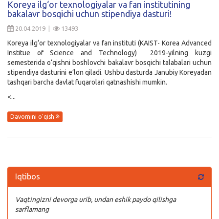
Koreya ilg‘or texnologiyalar va fan institutining
bakalavr bosqichi uchun stipendiya dasturi!
Kirish
20.04.2019 |
13493
Koreya ilg‘or texnologiyalar va fan instituti (KAIST- Korea Advanced
Institue of Science and Technology) 2019-yilning kuzgi
semesterida o‘qishni boshlovchi bakalavr bosqichi talabalari uchun
stipendiya dasturini e’lon qiladi. Ushbu dasturda Janubiy Koreyadan
tashqari barcha davlat fuqarolari qatnashishi mumkin.
<...
Davomini o'qish
Iqtibos
Vaqtingizni devorga urib, undan eshik paydo qilishga
sarflamang