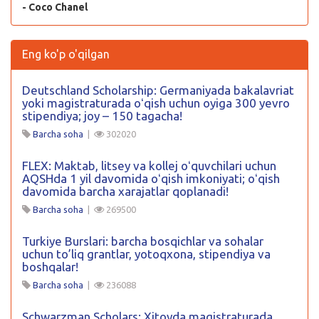
- Coco Chanel
Eng ko'p o'qilgan
Deutschland Scholarship: Germaniyada bakalavriat
yoki magistraturada oʻqish uchun oyiga 300 yevro
stipendiya; joy – 150 tagacha!
Barcha soha
|
302020
FLEX: Maktab, litsey va kollej oʻquvchilari uchun
AQSHda 1 yil davomida oʻqish imkoniyati; oʻqish
davomida barcha xarajatlar qoplanadi!
Barcha soha
|
269500
Turkiye Burslari: barcha bosqichlar va sohalar
uchun to’liq grantlar, yotoqxona, stipendiya va
boshqalar!
Barcha soha
|
236088
Schwarzman Scholars: Xitoyda magistraturada