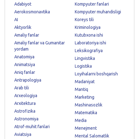
Adabiyot
Kompyuter fanlari
Aerokosmonavtika
Kompyuter muhandisligi
AI
Koreys tili
Aktyorlik
Kriminologiya
Amaliy fanlar
Kutubxona ishi
Amaliy fanlar va Gumanitar
Laboratoriya ishi
yordam
Leksikografiya
Anatomiya
Lingvistika
Animatsiya
Logistika
Aniq fanlar
Loyihalarni boshqarish
Antrapologiya
Madaniyat
Arab tili
Mantiq
Arxeologiya
Marketing
Arxitektura
Mashinasozlik
Astrofizika
Matematika
Astronomiya
Media
Atrof-muhit fanlari
Menejment
Aviatsiya
Mental Salomatlik