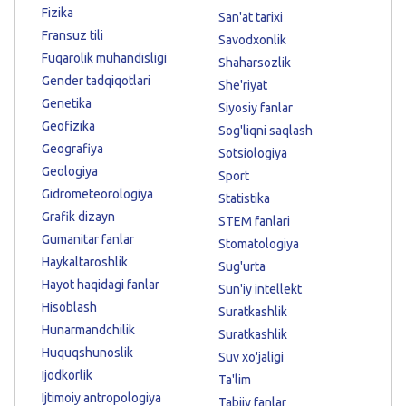
Fizika
San'at tarixi
Fransuz tili
Savodxonlik
Fuqarolik muhandisligi
Shaharsozlik
Gender tadqiqotlari
She'riyat
Genetika
Siyosiy fanlar
Geofizika
Sog'liqni saqlash
Geografiya
Sotsiologiya
Geologiya
Sport
Gidrometeorologiya
Statistika
Grafik dizayn
STEM fanlari
Gumanitar fanlar
Stomatologiya
Haykaltaroshlik
Sug'urta
Hayot haqidagi fanlar
Sun'iy intellekt
Hisoblash
Suratkashlik
Hunarmandchilik
Suratkashlik
Huquqshunoslik
Suv xo'jaligi
Ijodkorlik
Ta'lim
Ijtimoiy antropologiya
Tabiiy fanlar