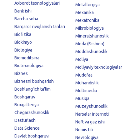
Axborot texnologiyalari
Metallurgiya
Bank ishi
Mexanika
Barcha soha
Mexatronika
Barqaror rivojlanish fanlari
Mikrobiologiya
Biofizika
Mineralshunoslik
Biokimyo
Moda (Fashion)
Biologiya
Moddashunoslik
Biomeditsina
Moliya
Biotexnologiya
Moliyaviy texnologiyalar
Biznes
Mudofaa
Biznesni boshqarish
Muhandislik
Boshlang'ich ta'lim
Multimedia
Boshqaruv
Musiqa
Buxgalteriya
Muzeyshunoslik
Chegarashunoslik
Narsalar interneti
Dasturlash
Neft va gaz ishi
Data Science
Nemis tili
Davlat boshqaruvi
Nevrologiya