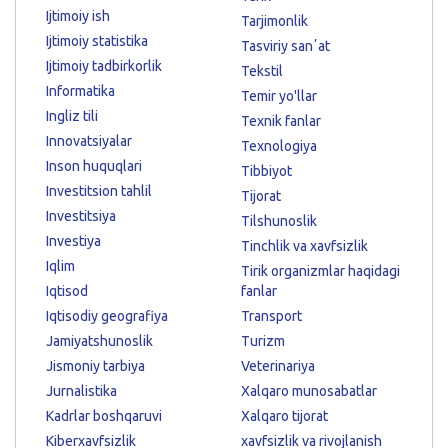
Ijtimoiy ish
Tarjimonlik
Ijtimoiy statistika
Tasviriy sanʼat
Ijtimoiy tadbirkorlik
Tekstil
Informatika
Temir yo'llar
Ingliz tili
Texnik fanlar
Innovatsiyalar
Texnologiya
Inson huquqlari
Tibbiyot
Investitsion tahlil
Tijorat
Investitsiya
Tilshunoslik
Investiya
Tinchlik va xavfsizlik
Iqlim
Tirik organizmlar haqidagi
Iqtisod
fanlar
Iqtisodiy geografiya
Transport
Jamiyatshunoslik
Turizm
Jismoniy tarbiya
Veterinariya
Jurnalistika
Xalqaro munosabatlar
Kadrlar boshqaruvi
Xalqaro tijorat
Kiberxavfsizlik
xavfsizlik va rivojlanish