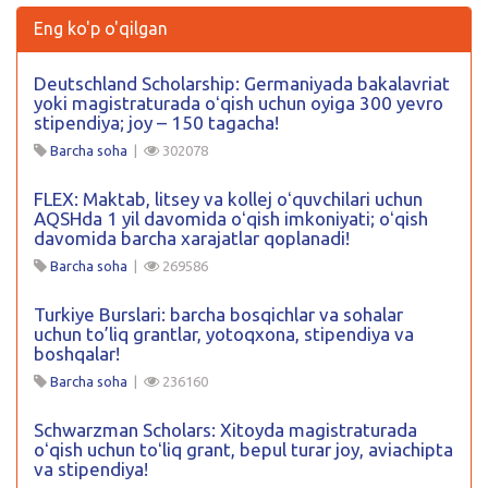
Eng ko'p o'qilgan
Deutschland Scholarship: Germaniyada bakalavriat
yoki magistraturada oʻqish uchun oyiga 300 yevro
stipendiya; joy – 150 tagacha!
Barcha soha
|
302078
FLEX: Maktab, litsey va kollej oʻquvchilari uchun
AQSHda 1 yil davomida oʻqish imkoniyati; oʻqish
davomida barcha xarajatlar qoplanadi!
Barcha soha
|
269586
Turkiye Burslari: barcha bosqichlar va sohalar
uchun to’liq grantlar, yotoqxona, stipendiya va
boshqalar!
Barcha soha
|
236160
Schwarzman Scholars: Xitoyda magistraturada
oʻqish uchun toʻliq grant, bepul turar joy, aviachipta
va stipendiya!