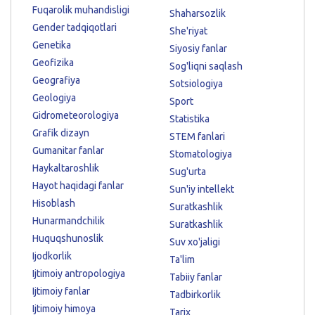
Fuqarolik muhandisligi
Shaharsozlik
Gender tadqiqotlari
She'riyat
Genetika
Siyosiy fanlar
Geofizika
Sog'liqni saqlash
Geografiya
Sotsiologiya
Geologiya
Sport
Gidrometeorologiya
Statistika
Grafik dizayn
STEM fanlari
Gumanitar fanlar
Stomatologiya
Haykaltaroshlik
Sug'urta
Hayot haqidagi fanlar
Sun'iy intellekt
Hisoblash
Suratkashlik
Hunarmandchilik
Suratkashlik
Huquqshunoslik
Suv xo'jaligi
Ijodkorlik
Ta'lim
Ijtimoiy antropologiya
Tabiiy fanlar
Ijtimoiy fanlar
Tadbirkorlik
Ijtimoiy himoya
Tarix