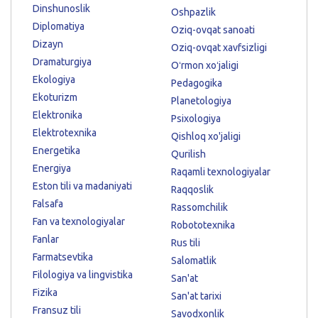
Dinshunoslik
Oshpazlik
Diplomatiya
Oziq-ovqat sanoati
Dizayn
Oziq-ovqat xavfsizligi
Dramaturgiya
Oʻrmon xoʻjaligi
Ekologiya
Pedagogika
Ekoturizm
Planetologiya
Elektronika
Psixologiya
Elektrotexnika
Qishloq xo'jaligi
Energetika
Qurilish
Energiya
Raqamli texnologiyalar
Eston tili va madaniyati
Raqqoslik
Falsafa
Rassomchilik
Fan va texnologiyalar
Robototexnika
Fanlar
Rus tili
Farmatsevtika
Salomatlik
Filologiya va lingvistika
San'at
Fizika
San'at tarixi
Fransuz tili
Savodxonlik