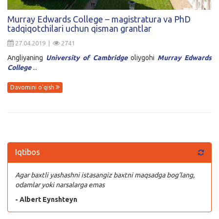
Kirish
Murray Edwards College – magistratura va PhD
tadqiqotchilari uchun qisman grantlar
27.04.2019 |
2741
Angliyaning
University of Cambridge
oliygohi
Murray Edwards
College
...
Davomini o'qish
Iqtibos
Agar baxtli yashashni istasangiz baxtni maqsadga bog’lang,
odamlar yoki narsalarga emas
- Albert Eynshteyn