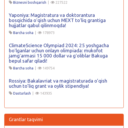
Biznesni boshqarish
|
227522
Yaponiya: Magistratura va doktorantura
bosqichida oʻqish uchun MEXT toʻliq grantiga
hujjatlar qabul qilinmoqda!
Barcha soha
|
178973
ClimateScience Olympiad 2024: 25 yoshgacha
boʻlganlar uchun onlayn olimpiada: mukofot
jamgʻarmasi 15 000 dollar va gʻoliblar Bakuga
bepul safar qiladi!
Barcha soha
|
149754
Rossiya: Bakalavriat va magistraturada o’qish
uchun to’liq grant va oylik stipendiya!
Dasturlash
|
143935
Grantlar taqvimi