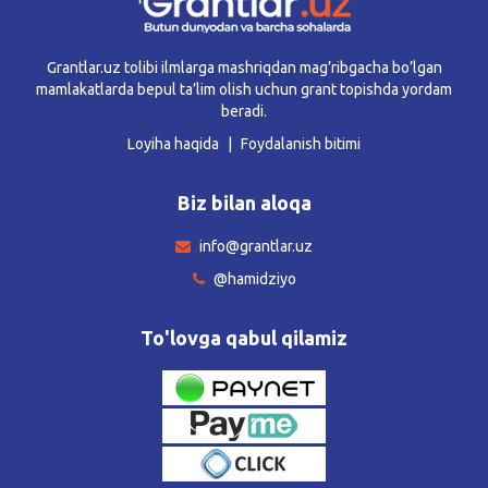
Grantlar.uz tolibi ilmlarga mashriqdan mag’ribgacha bo’lgan
mamlakatlarda bepul ta’lim olish uchun grant topishda yordam
beradi.
Loyiha haqida
Foydalanish bitimi
Biz bilan aloqa
info@grantlar.uz
@hamidziyo
To'lovga qabul qilamiz