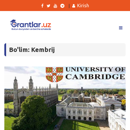
Kirish
|
Grantlar
Bo'lim: Kembrij
Tanlovlar
Ishlar
Kurslar
Blog
Yana
Qidirish