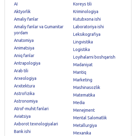
AI
Koreys tili
Aktyorlik
Kriminologiya
Amaliy fanlar
Kutubxona ishi
Amaliy fanlar va Gumanitar
Laboratoriya ishi
yordam
Leksikografiya
Anatomiya
Lingvistika
Animatsiya
Logistika
Aniq fanlar
Loyihalarni boshqarish
Antrapologiya
Madaniyat
Arab tili
Mantiq
Arxeologiya
Marketing
Arxitektura
Mashinasozlik
Astrofizika
Matematika
Astronomiya
Media
Atrof-muhit fanlari
Menejment
Aviatsiya
Mental Salomatlik
Axborot texnologiyalari
Metallurgiya
Bank ishi
Mexanika