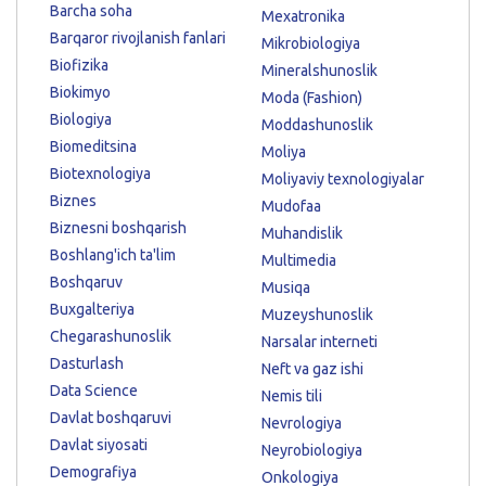
Barcha soha
Mexatronika
Barqaror rivojlanish fanlari
Mikrobiologiya
Biofizika
Mineralshunoslik
Biokimyo
Moda (Fashion)
Biologiya
Moddashunoslik
Biomeditsina
Moliya
Biotexnologiya
Moliyaviy texnologiyalar
Biznes
Mudofaa
Biznesni boshqarish
Muhandislik
Boshlang'ich ta'lim
Multimedia
Boshqaruv
Musiqa
Buxgalteriya
Muzeyshunoslik
Chegarashunoslik
Narsalar interneti
Dasturlash
Neft va gaz ishi
Data Science
Nemis tili
Davlat boshqaruvi
Nevrologiya
Davlat siyosati
Neyrobiologiya
Demografiya
Onkologiya