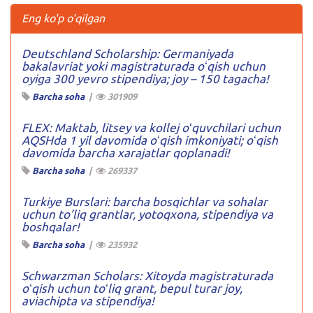
Eng ko'p o'qilgan
Deutschland Scholarship: Germaniyada
bakalavriat yoki magistraturada oʻqish uchun
oyiga 300 yevro stipendiya; joy – 150 tagacha!
Barcha soha
|
301909
FLEX: Maktab, litsey va kollej oʻquvchilari uchun
AQSHda 1 yil davomida oʻqish imkoniyati; oʻqish
davomida barcha xarajatlar qoplanadi!
Barcha soha
|
269337
Turkiye Burslari: barcha bosqichlar va sohalar
uchun to’liq grantlar, yotoqxona, stipendiya va
boshqalar!
Barcha soha
|
235932
Schwarzman Scholars: Xitoyda magistraturada
oʻqish uchun toʻliq grant, bepul turar joy,
aviachipta va stipendiya!