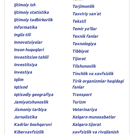
Ijtimoiy ish
Tarjimonlik
Ijtimoiy statistika
Tasviriy sanʼat
Ijtimoiy tadbirkorlik
Tekstil
Informatika
Temir yo'llar
Ingliz tili
Texnik fanlar
Innovatsiyalar
Texnologiya
Inson huquqlari
Tibbiyot
Investitsion tahlil
Tijorat
Investitsiya
Tilshunoslik
Investiya
Tinchlik va xavfsizlik
Iqlim
Tirik organizmlar haqidagi
Iqtisod
fanlar
Iqtisodiy geografiya
Transport
Jamiyatshunoslik
Turizm
Jismoniy tarbiya
Veterinariya
Jurnalistika
Xalqaro munosabatlar
Kadrlar boshqaruvi
Xalqaro tijorat
Kiberxavfsizlik
xavfsizlik va rivojlanish