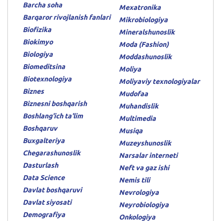
Barcha soha
Mexatronika
Barqaror rivojlanish fanlari
Mikrobiologiya
Biofizika
Mineralshunoslik
Biokimyo
Moda (Fashion)
Biologiya
Moddashunoslik
Biomeditsina
Moliya
Biotexnologiya
Moliyaviy texnologiyalar
Biznes
Mudofaa
Biznesni boshqarish
Muhandislik
Boshlang'ich ta'lim
Multimedia
Boshqaruv
Musiqa
Buxgalteriya
Muzeyshunoslik
Chegarashunoslik
Narsalar interneti
Dasturlash
Neft va gaz ishi
Data Science
Nemis tili
Davlat boshqaruvi
Nevrologiya
Davlat siyosati
Neyrobiologiya
Demografiya
Onkologiya