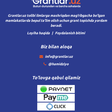
Grantlar.uz tolibi ilmlarga mashriqdan mag’ribgacha bo’lgan
mamlakatlarda bepul ta’lim olish uchun grant topishda yordam
beradi.
Loyiha haqida
Foydalanish bitimi
Biz bilan aloqa
info@grantlar.uz
@hamidziyo
To'lovga qabul qilamiz