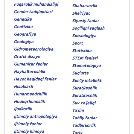
Fuqarolik muhandisligi
Shaharsozlik
Gender tadqiqotlari
She'riyat
Genetika
Siyosiy fanlar
Geofizika
Sog'liqni saqlash
Geografiya
Sotsiologiya
Geologiya
Sport
Gidrometeorologiya
Statistika
Grafik dizayn
STEM fanlari
Gumanitar fanlar
Stomatologiya
Haykaltaroshlik
Sug'urta
Hayot haqidagi fanlar
Sun'iy intellekt
Hisoblash
Suratkashlik
Hunarmandchilik
Suratkashlik
Huquqshunoslik
Suv xo'jaligi
Ijodkorlik
Ta'lim
Ijtimoiy antropologiya
Tabiiy fanlar
Ijtimoiy fanlar
Tadbirkorlik
Ijtimoiy himoya
Tarix