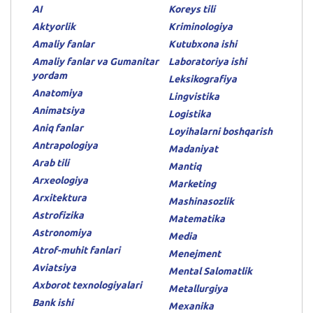
AI
Koreys tili
Aktyorlik
Kriminologiya
Amaliy fanlar
Kutubxona ishi
Amaliy fanlar va Gumanitar
Laboratoriya ishi
yordam
Leksikografiya
Anatomiya
Lingvistika
Animatsiya
Logistika
Aniq fanlar
Loyihalarni boshqarish
Antrapologiya
Madaniyat
Arab tili
Mantiq
Arxeologiya
Marketing
Arxitektura
Mashinasozlik
Astrofizika
Matematika
Astronomiya
Media
Atrof-muhit fanlari
Menejment
Aviatsiya
Mental Salomatlik
Axborot texnologiyalari
Metallurgiya
Bank ishi
Mexanika