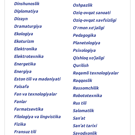
Dinshunoslik
Oshpazlik
Diplomatiya
Oziq-ovqat sanoati
Dizayn
Oziq-ovqat xavfsizligi
Dramaturgiya
Oʻrmon xoʻjaligi
Ekologiya
Pedagogika
Ekoturizm
Planetologiya
Elektronika
Psixologiya
Elektrotexnika
Qishloq xo'jaligi
Energetika
Qurilish
Energiya
Raqamli texnologiyalar
Eston tili va madaniyati
Raqqoslik
Falsafa
Rassomchilik
Fan va texnologiyalar
Robototexnika
Fanlar
Rus tili
Farmatsevtika
Salomatlik
Filologiya va lingvistika
San'at
Fizika
San'at tarixi
Fransuz tili
Savodxonlik