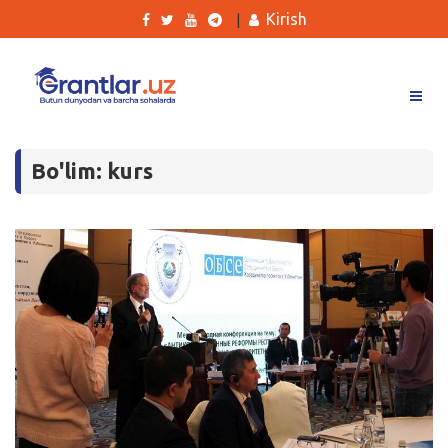
Kirish
|
Grantlar
Bo'lim: kurs
Tanlovlar
Ishlar
Kurslar
Blog
Yana
Qidirish