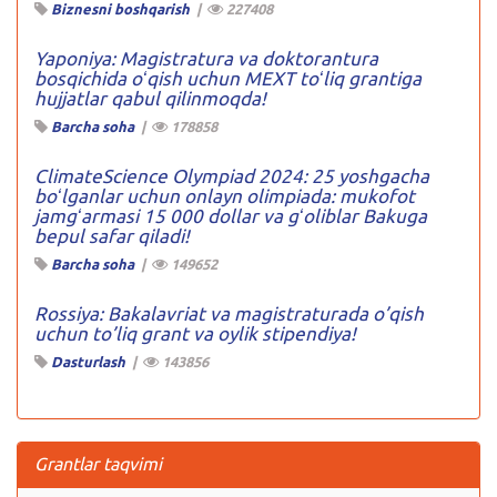
Biznesni boshqarish
|
227408
Yaponiya: Magistratura va doktorantura
bosqichida oʻqish uchun MEXT toʻliq grantiga
hujjatlar qabul qilinmoqda!
Barcha soha
|
178858
ClimateScience Olympiad 2024: 25 yoshgacha
boʻlganlar uchun onlayn olimpiada: mukofot
jamgʻarmasi 15 000 dollar va gʻoliblar Bakuga
bepul safar qiladi!
Barcha soha
|
149652
Rossiya: Bakalavriat va magistraturada o’qish
uchun to’liq grant va oylik stipendiya!
Dasturlash
|
143856
Grantlar taqvimi