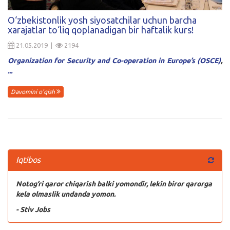
Kirish
O‘zbekistonlik yosh siyosatchilar uchun barcha
xarajatlar to‘liq qoplanadigan bir haftalik kurs!
21.05.2019 |
2194
Organization for Security and Co-operation in Europe’s (OSCE)
,
...
Davomini o'qish
Iqtibos
Notog’ri qaror chiqarish balki yomondir, lekin biror qarorga
kela olmaslik undanda yomon.
- Stiv Jobs